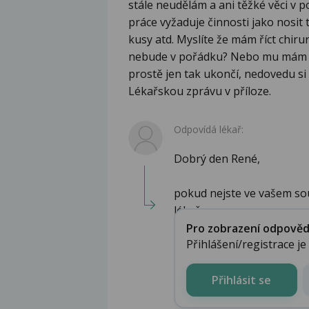
stále neudělám a ani těžké věci v p
práce vyžaduje činnosti jako nosit 
kusy atd. Myslíte že mám říct chir
nebude v pořádku? Nebo mu mám ří
prostě jen tak ukončí, nedovedu si t
Lékařskou zprávu v příloze.
Odpovídá lékař:
Dobrý den René,
pokud nejste ve vašem s
lékař...
Pro zobrazení odpovědi 
Přihlášení/registrace j
Přihlásit se