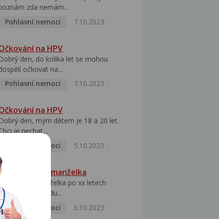
poznám zda nemám...
Pohlavní nemoci
7.10.2023
Očkování na HPV
Dobrý den, do kolika let se mohou
dospělí očkovat na...
Pohlavní nemoci
7.10.2023
Očkování na HPV
Dobrý den, mým dětem je 18 a 20 let.
Chci je nechat...
Pohlavní nemoci
5.10.2023
HPV pozitivní manželka
Dobrý den, manželka po xx letech
přivezla z Východu...
Pohlavní nemoci
5.10.2023