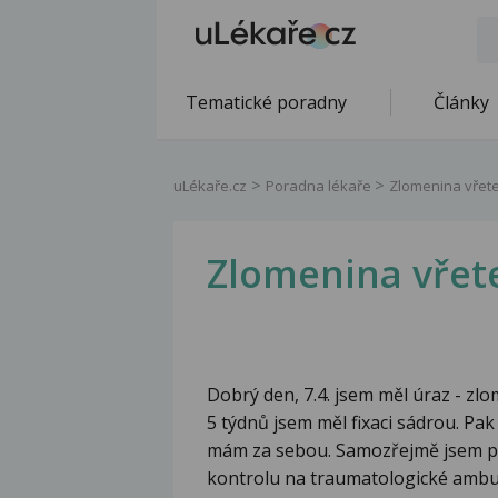
Tematické poradny
Články
uLékaře.cz
Poradna lékaře
Zlomenina vřete
Zlomenina vřet
Dobrý den, 7.4. jsem měl úraz - zlo
5 týdnů jsem měl fixaci sádrou. Pak m
mám za sebou. Samozřejmě jsem po
kontrolu na traumatologické ambula