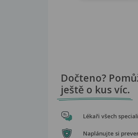
Dočteno? Pomů
ještě o kus víc.
Lékaři všech special
Naplánujte si preve