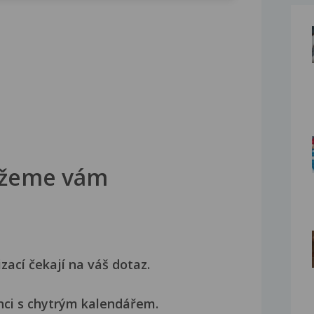
žeme vám
izací čekají na váš dotaz.
nci s chytrým kalendářem.