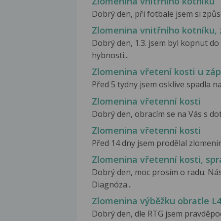
Zlomenina vnitřního kotníku
Dobrý den, při fotbale jsem si způs
Zlomenina vnitřního kotníku,
Dobrý den, 1.3. jsem byl kopnut do
hybnosti...
Zlomenina vřetení kosti u záp
Před 5 tydny jsem osklive spadla na 
Zlomenina vřetenní kosti
Dobrý den, obracím se na Vás s dot
Zlomenina vřetenní kosti
Před 14 dny jsem prodělal zlomeninu
Zlomenina vřetenní kosti, spr
Dobrý den, moc prosím o radu. Nás
Diagnóza...
Zlomenina výběžku obratle L
Dobrý den, dle RTG jsem pravděpod