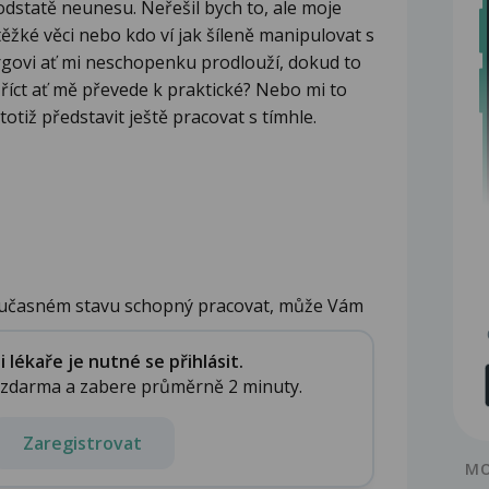
odstatě neunesu. Neřešil bych to, ale moje
těžké věci nebo kdo ví jak šíleně manipulovat s
urgovi ať mi neschopenku prodlouží, dokud to
ct ať mě převede k praktické? Nebo mi to
otiž představit ještě pracovat s tímhle.
oučasném stavu schopný pracovat, může Vám
lékaře je nutné se přihlásit.
e zdarma a zabere průměrně 2 minuty.
Zaregistrovat
MO