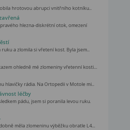
obila hrotovou abrupci vnitřního kotníku...
 zavřená
 pravého hlezna-diskrétní otok, omezení
ěstí
ruku a zlomila si vřetení kost. Byla jsem...
azem ohledně mé zlomeniny vřetenní kosti....
 hlavičky rádia. Na Ortopedii v Motole mi...
ávnost léčby
ledkem pádu, jsem si poranila levou ruku.
4
obně měla zlomeninu výběžku obratle L4....