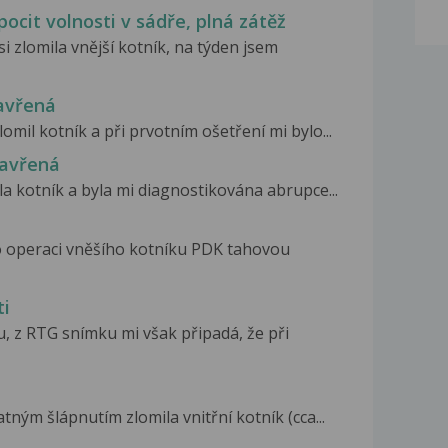
ocit volnosti v sádře, plná zátěž
i zlomila vnější kotník, na týden jsem
avřená
omil kotník a při prvotním ošetření mi bylo...
zavřená
la kotník a byla mi diagnostikována abrupce...
o operaci vněšího kotníku PDK tahovou
ti
, z RTG snímku mi však připadá, že při
ným šlápnutím zlomila vnitřní kotník (cca...