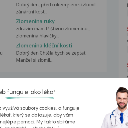
Dobrý den, před rokem jsem si zlomil
zánártní kost...
Zlomenina ruky
zdravim mam třištivou zlomeninu ,
zlomenina hlavičky...
Zlomenina kléční kosti
nu
Dobrý den Chtěla bych se zeptat.
Manžel si zlomil...
b funguje jako lékař
na zdravá játra?
Myasthenia gravis – vše, co...
 využívá soubory cookies, a funguje
 lékař, který se dotazuje, aby vám
 nejlépe pomoci. My takto sbíráme