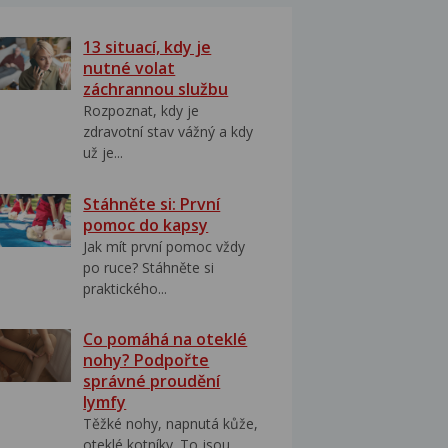
13 situací, kdy je
nutné volat
záchrannou službu
Rozpoznat, kdy je
zdravotní stav vážný a kdy
už je...
Stáhněte si: První
pomoc do kapsy
Jak mít první pomoc vždy
po ruce? Stáhněte si
praktického...
Co pomáhá na oteklé
nohy? Podpořte
správné proudění
lymfy
Těžké nohy, napnutá kůže,
oteklé kotníky. To jsou