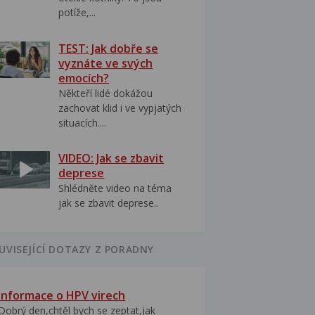
potíže,...
TEST: Jak dobře se
vyznáte ve svých
emocích?
Někteří lidé dokážou
zachovat klid i ve vypjatých
situacích....
VIDEO: Jak se zbavit
deprese
Shlédněte video na téma
jak se zbavit deprese..
UVISEJÍCÍ DOTAZY Z PORADNY
Informace o HPV virech
Dobrý den,chtěl bych se zeptat,jak