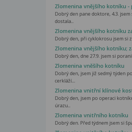
Zlomenina vnějšího kotníku - p
Dobrý den pane doktore, 4.3. jsem s
dostala...
Zlomenina vnějšího kotníku z
Dobrý den, při cyklokrosu jsem si zl
Zlomenina vnějšího kotníku; 
Dobrý den, dne 27.9. jsem si porani
Zlomenina vněšího kotníku
Dobrý den, jsem již sedmý týden p
cerkláží....
Zlomenina vnitřní klínové kos
Dobrý den, jsem po operaci kotníku
úrazu...
Zlomenina vnitřního kotníku
Dobrý den. Před týdnem jsem si špat