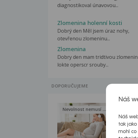
diagnostikoval únavovou...
Zlomenina holenní kosti
Dobrý den Měl jsem úraz nohy,
otevřenou zlomeninu...
Zlomenina
Dobry den mam tridtivou zlomeni
lokte operscr srouby...
DOPORUČUJEME
Náš we
Nevolnost nemusí být nutnou...
Jak 
Náš web
tak jako
mohl co