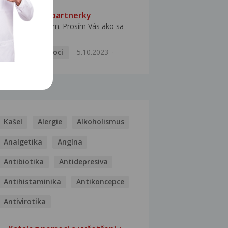
HPV typ 52 u partnerky
Dobrý deň prajem. Prosím Vás ako sa
dá vyliečiť vírus...
Pohlavní nemoci
5.10.2023
MOCI
Kašel
Alergie
Alkoholismus
Analgetika
Angína
Antibiotika
Antidepresiva
Antihistaminika
Antikoncepce
Antivirotika