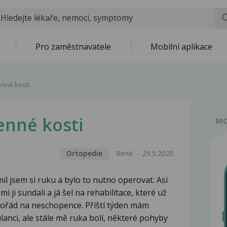
Pro zaměstnavatele
Mobilní aplikace
nné kosti
enné kosti
MO
Ortopedie
René
29.5.2020
mil jsem si ruku a bylo to nutno operovat. Asi
i ji sundali a já šel na rehabilitace, které už
řád na neschopence. Příští týden mám
nci, ale stále mě ruka bolí, některé pohyby