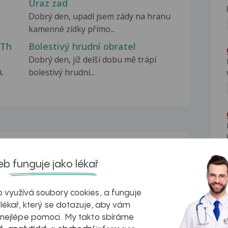
Úraz zad
Dobrý den, upadl jsem zády na hranu
kamenné zídky přímo...
 Th
Bolestivý hrudní obratel
Dobrý den, již delší dobu mě trápí
,
bolestivý hrudní...
na zdravá játra?
Myasthenia gravis – vše, co...
b funguje jako lékař
 využívá soubory cookies, a funguje
 lékař, který se dotazuje, aby vám
 nejlépe pomoci. My takto sbíráme