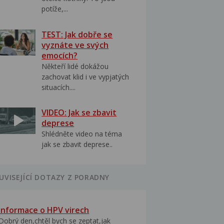
potíže,...
TEST: Jak dobře se
vyznáte ve svých
emocích?
Někteří lidé dokážou
zachovat klid i ve vypjatých
situacích....
VIDEO: Jak se zbavit
deprese
Shlédněte video na téma
jak se zbavit deprese..
UVISEJÍCÍ DOTAZY Z PORADNY
Informace o HPV virech
Dobrý den,chtěl bych se zeptat,jak