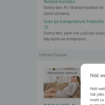
Nošení korzetu
Dobrý den. Po 18 dnech bolestí mi
zjistili zlomený...
Stav po kompresivní fraktuře
12
Dobrý den, jsem rok a půl po úrazu
kdy došlo ke kompresní...
DOPORUČUJEME
Nevolnost nemusí být nutnou...
Jak 
Náš we
Náš web
tak jako
mohl co