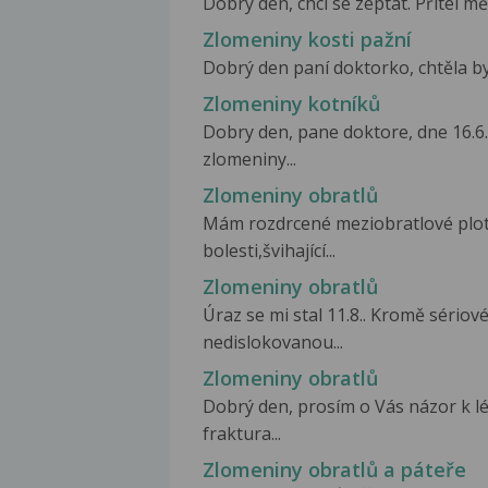
Dobrý den, chci se zeptat. Přítel mě
Zlomeniny kosti pažní
Dobrý den paní doktorko, chtěla byc
Zlomeniny kotníků
Dobry den, pane doktore, dne 16.6.
zlomeniny...
Zlomeniny obratlů
Mám rozdrcené meziobratlové plot
bolesti,švihající...
Zlomeniny obratlů
Úraz se mi stal 11.8.. Kromě sériové
nedislokovanou...
Zlomeniny obratlů
Dobrý den, prosím o Vás názor k l
fraktura...
Zlomeniny obratlů a páteře