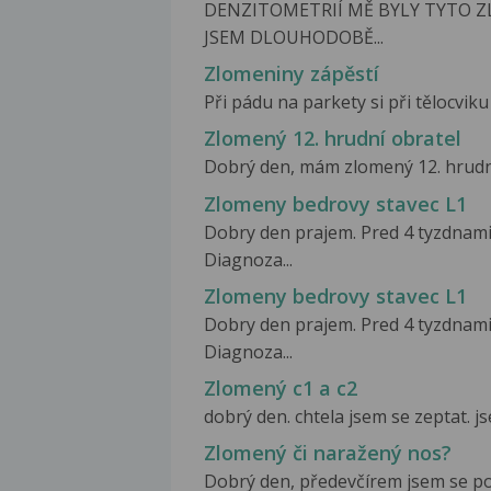
DENZITOMETRIÍ MĚ BYLY TYTO Z
JSEM DLOUHODOBĚ...
Zlomeniny zápěstí
Při pádu na parkety si při tělocviku 
Zlomený 12. hrudní obratel
Dobrý den, mám zlomený 12. hrudní 
Zlomeny bedrovy stavec L1
Dobry den prajem. Pred 4 tyzdnami
Diagnoza...
Zlomeny bedrovy stavec L1
Dobry den prajem. Pred 4 tyzdnami
Diagnoza...
Zlomený c1 a c2
dobrý den. chtela jsem se zeptat. 
Zlomený či naražený nos?
Dobrý den, předevčírem jsem se pob