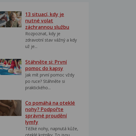
13 situací, kdy je
nutné volat
záchrannou službu
Rozpoznat, kdy je
zdravotní stav vážný a kdy
už je...
Stáhněte si: První
pomoc do kapsy
Jak mít první pomoc vždy
po ruce? Stáhněte si
praktického...
Co pomáhá na oteklé
nohy? Podpořte
správné proudění
lymfy
Těžké nohy, napnutá kůže,
oteklé kotníky. To jsou