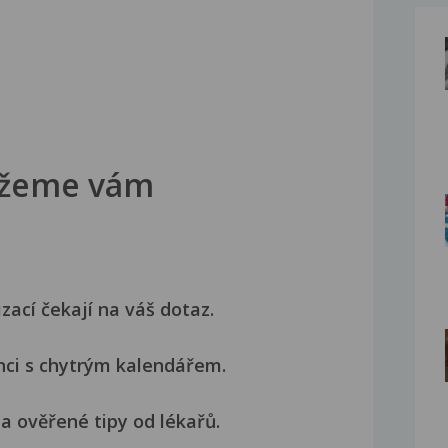
žeme vám
izací čekají na váš dotaz.
nci s chytrým kalendářem.
a ověřené tipy od lékařů.