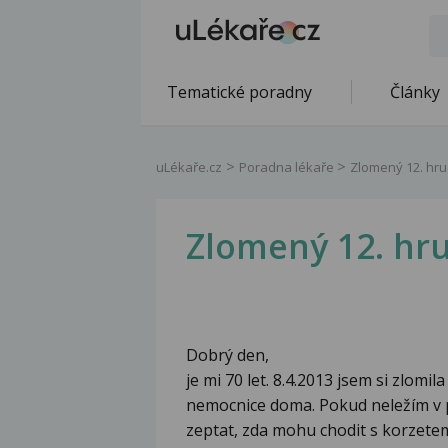
Tematické poradny
Články
uLékaře.cz
Poradna lékaře
Zlomený 12. hru
Zlomený 12. hru
Dobrý den,
je mi 70 let. 8.4.2013 jsem si zlomi
nemocnice doma. Pokud neležím v p
zeptat, zda mohu chodit s korzete