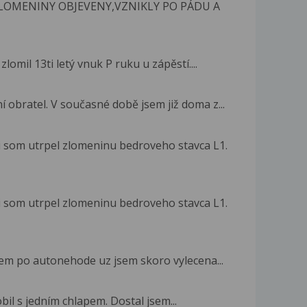
LOMENINY OBJEVENY,VZNIKLY PO PÁDU A
zlomil 13ti letý vnuk P ruku u zápěstí....
obratel. V současné době jsem již doma z...
 som utrpel zlomeninu bedroveho stavca L1.
 som utrpel zlomeninu bedroveho stavca L1.
jsem po autonehode uz jsem skoro vylecena...
il s jedním chlapem. Dostal jsem...