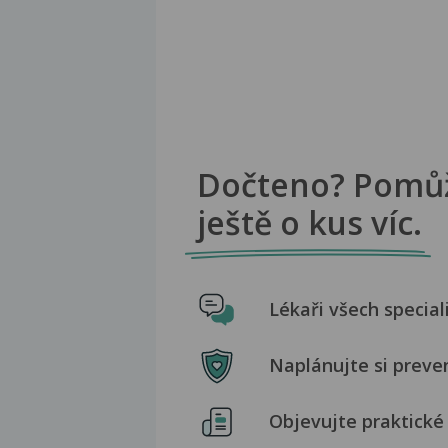
Dočteno? Pomů
ještě o kus víc.
Lékaři všech special
Naplánujte si preve
Objevujte praktické 