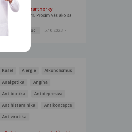
HPV typ 52 u partnerky
Dobrý deň prajem. Prosím Vás ako sa
dá vyliečiť vírus...
Pohlavní nemoci
5.10.2023
MOCI
Kašel
Alergie
Alkoholismus
Analgetika
Angína
Antibiotika
Antidepresiva
Antihistaminika
Antikoncepce
Antivirotika