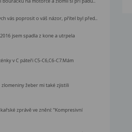
l bouračku na motorce a zlomil si při pádu...
h vás poprosit o váš názor, přítel byl před...
2016 jsem spadla z kone a utrpela
énky v C páteři C5-C6,C6-C7.Mám
 zlomeniny žeber mi také zjistili
ékařské zprávě ve znění: "Kompresivní