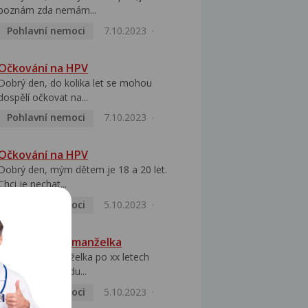
poznám zda nemám...
Pohlavní nemoci
7.10.2023
Očkování na HPV
Dobrý den, do kolika let se mohou
dospělí očkovat na...
Pohlavní nemoci
7.10.2023
Očkování na HPV
Dobrý den, mým dětem je 18 a 20 let.
Chci je nechat...
Pohlavní nemoci
5.10.2023
HPV pozitivní manželka
Dobrý den, manželka po xx letech
přivezla z Východu...
Pohlavní nemoci
5.10.2023