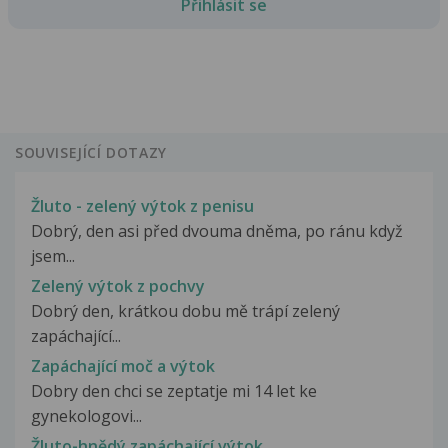
Přihlásit se
SOUVISEJÍCÍ DOTAZY
Žluto - zelený výtok z penisu
Dobrý, den asi před dvouma dněma, po ránu když
jsem...
Zelený výtok z pochvy
Dobrý den, krátkou dobu mě trápí zelený
zapáchající...
Zapáchající moč a výtok
Dobry den chci se zeptatje mi 14 let ke
gynekologovi...
Žluto-hnědý zapáchající výtok