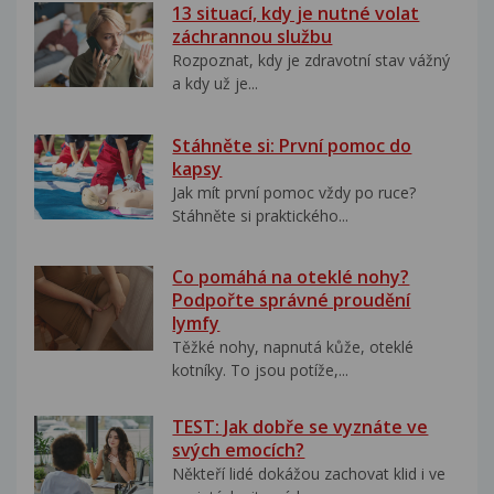
13 situací, kdy je nutné volat
záchrannou službu
Rozpoznat, kdy je zdravotní stav vážný
a kdy už je...
Stáhněte si: První pomoc do
kapsy
Jak mít první pomoc vždy po ruce?
Stáhněte si praktického...
Co pomáhá na oteklé nohy?
Podpořte správné proudění
lymfy
Těžké nohy, napnutá kůže, oteklé
kotníky. To jsou potíže,...
TEST: Jak dobře se vyznáte ve
svých emocích?
Někteří lidé dokážou zachovat klid i ve