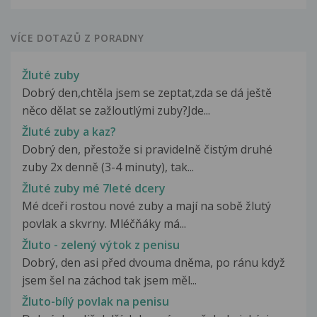
VÍCE DOTAZŮ Z PORADNY
Žluté zuby
Dobrý den,chtěla jsem se zeptat,zda se dá ještě
něco dělat se zažloutlými zuby?Jde...
Žluté zuby a kaz?
Dobrý den, přestože si pravidelně čistým druhé
zuby 2x denně (3-4 minuty), tak...
Žluté zuby mé 7leté dcery
Mé dceři rostou nové zuby a mají na sobě žlutý
povlak a skvrny. Mléčňáky má...
Žluto - zelený výtok z penisu
Dobrý, den asi před dvouma dněma, po ránu když
jsem šel na záchod tak jsem měl...
Žluto-bílý povlak na penisu