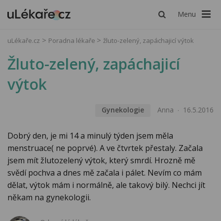
Menu
uLékaře.cz
Poradna lékaře
žluto-zelený, zapáchajicí výtok
Žluto-zelený, zapáchajicí
výtok
Gynekologie
Anna
16.5.2016
Dobrý den, je mi 14 a minulý týden jsem měla
menstruace( ne poprvé). A ve čtvrtek přestaly. Začala
jsem mít žlutozelený výtok, který smrdí. Hrozně mě
svědí pochva a dnes mě začala i pálet. Nevím co mám
dělat, výtok mám i normálně, ale takový bilý. Nechci jít
někam na gynekologii.