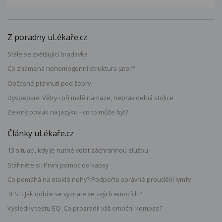
Z poradny uLékaře.cz
Stále se zvětšující bradavka
Co znamená nehomogenní struktura jater?
Občasné píchnutí pod žebry
Dyspepsie: Větry i při malé námaze, nepravidelná stolice
Zelený povlak na jazyku - co to může být?
Články uLékaře.cz
13 situací, kdy je nutné volat záchrannou službu
Stáhněte si: První pomoc do kapsy
Co pomáhá na oteklé nohy? Podpořte správné proudění lymfy
TEST: Jak dobře se vyznáte ve svých emocích?
Výsledky testu EQ: Co prozradil váš emoční kompas?