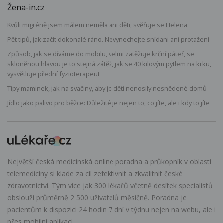
Žena-in.cz
Kvůli migréně jsem málem neměla ani děti, svěřuje se Helena
Pět tipů, jak začít dokonalé ráno. Nevynechejte snídani ani protažení
Způsob, jak se díváme do mobilu, velmi zatěžuje krční páteř, se
skloněnou hlavou je to stejná zátěž, jak se 40 kilovým pytlem na krku,
vysvětluje přední fyzioterapeut
Tipy maminek, jak na svačiny, aby je děti nenosily nesnědené domů
Jídlo jako palivo pro běžce: Důležité je nejen to, co jíte, ale i kdy to jíte
Největší česká medicínská online poradna a průkopník v oblasti
telemedicíny si klade za cíl zefektivnit a zkvalitnit české
zdravotnictví. Tým více jak 300 lékařů včetně desítek specialistů
obslouží průměrně 2 500 uživatelů měsíčně. Poradna je
pacientům k dispozici 24 hodin 7 dní v týdnu nejen na webu, ale i
přes mobilní aplikaci.