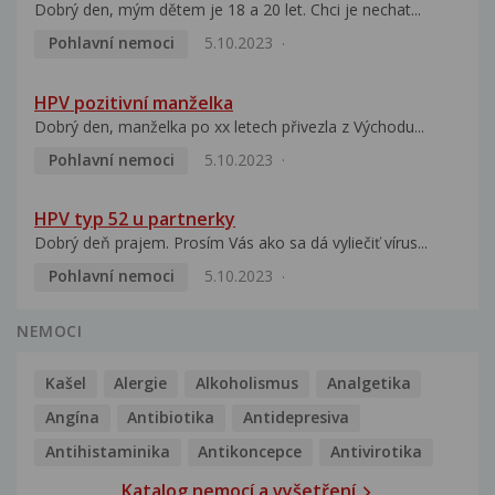
Dobrý den, mým dětem je 18 a 20 let. Chci je nechat...
Pohlavní nemoci
5.10.2023
HPV pozitivní manželka
Dobrý den, manželka po xx letech přivezla z Východu...
Pohlavní nemoci
5.10.2023
HPV typ 52 u partnerky
Dobrý deň prajem. Prosím Vás ako sa dá vyliečiť vírus...
Pohlavní nemoci
5.10.2023
NEMOCI
Kašel
Alergie
Alkoholismus
Analgetika
Angína
Antibiotika
Antidepresiva
Antihistaminika
Antikoncepce
Antivirotika
Katalog nemocí a vyšetření