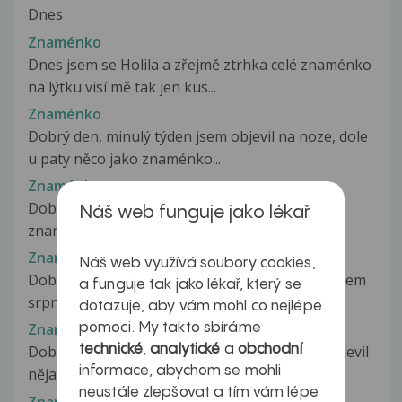
Dnes
Znaménko
Dnes jsem se Holila a zřejmě ztrhka celé znaménko
na lýtku visí mě tak jen kus...
Znaménko
Dobrý den, minulý týden jsem objevil na noze, dole
u paty něco jako znaménko...
Znaménko
Dobrý den, udělalo se mi na zádech nové
Náš web funguje jako lékař
znaménko foto kterého posílám v příloze....
Znaménko
Náš web využívá soubory cookies,
Dobrý den,chtěla bych se zeptat,byla jsem koncem
a funguje tak jako lékař, který se
srpna u paní doktorky na kožním...
dotazuje, aby vám mohl co nejlépe
Znaménko
pomoci. My takto sbíráme
technické
,
analytické
a
obchodní
Dobrý den, před několika dny jsem na hlavě objevil
informace, abychom se mohli
nějaké mateřské znaménko...
neustále zlepšovat a tím vám lépe
Znaménko