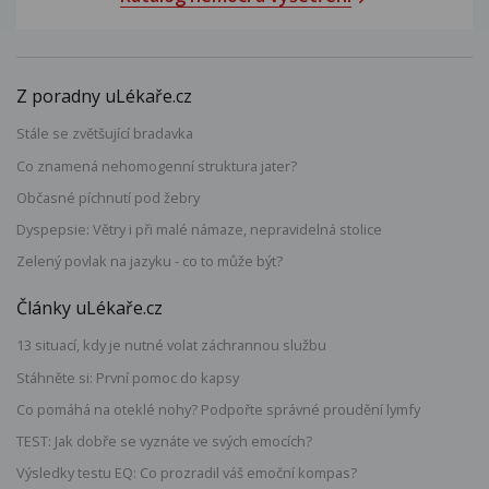
Z poradny uLékaře.cz
Stále se zvětšující bradavka
Co znamená nehomogenní struktura jater?
Občasné píchnutí pod žebry
Dyspepsie: Větry i při malé námaze, nepravidelná stolice
Zelený povlak na jazyku - co to může být?
Články uLékaře.cz
13 situací, kdy je nutné volat záchrannou službu
Stáhněte si: První pomoc do kapsy
Co pomáhá na oteklé nohy? Podpořte správné proudění lymfy
TEST: Jak dobře se vyznáte ve svých emocích?
Výsledky testu EQ: Co prozradil váš emoční kompas?