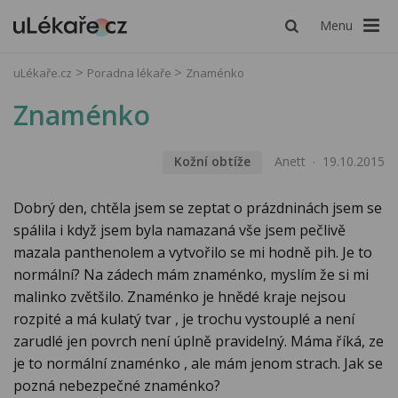
Menu
uLékaře.cz
Poradna lékaře
Znaménko
Znaménko
Kožní obtíže
Anett
19.10.2015
Dobrý den, chtěla jsem se zeptat o prázdninách jsem se
spálila i když jsem byla namazaná vše jsem pečlivě
mazala panthenolem a vytvořilo se mi hodně pih. Je to
normální? Na zádech mám znaménko, myslím že si mi
malinko zvětšilo. Znaménko je hnědé kraje nejsou
rozpité a má kulatý tvar , je trochu vystouplé a není
zarudlé jen povrch není úplně pravidelný. Máma říká, ze
je to normální znaménko , ale mám jenom strach. Jak se
pozná nebezpečné znaménko?