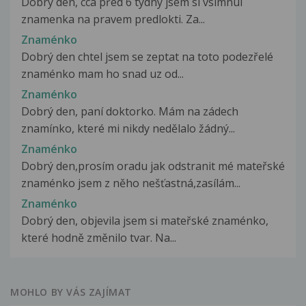
Dobrý den, cca před 6 týdny jsem si vsimnul
znamenka na pravem predlokti. Za...
Znaménko
Dobrý den chtel jsem se zeptat na toto podezřelé
znaménko mam ho snad uz od...
Znaménko
Dobrý den, paní doktorko. Mám na zádech
znamínko, které mi nikdy nedělalo žádný...
Znaménko
Dobrý den,prosím oradu jak odstranit mé mateřské
znaménko jsem z něho nešťastná,zasílám...
Znaménko
Dobrý den, objevila jsem si mateřské znaménko,
které hodně změnilo tvar. Na...
MOHLO BY VÁS ZAJÍMAT