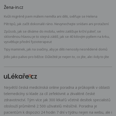
Žena-in.cz
Kvůli migréně jsem málem neměla ani děti, svěřuje se Helena
Pět tipů, jak začít dokonalé ráno. Nevynechejte snídani ani protažení
Způsob, jak se díváme do mobilu, velmi zatěžuje krční páteř, se
skloněnou hlavou je to stejná zátěž, jak se 40 kilovým pytlem na krku,
vysvětluje přední fyzioterapeut
Tipy maminek, jak na svačiny, aby je děti nenosily nesnědené domů
Jídlo jako palivo pro běžce: Důležité je nejen to, co jíte, ale i kdy to jíte
Největší česká medicínská online poradna a průkopník v oblasti
telemedicíny si klade za cíl zefektivnit a zkvalitnit české
zdravotnictví. Tým více jak 300 lékařů včetně desítek specialistů
obslouží průměrně 2 500 uživatelů měsíčně. Poradna je
pacientům k dispozici 24 hodin 7 dní v týdnu nejen na webu, ale i