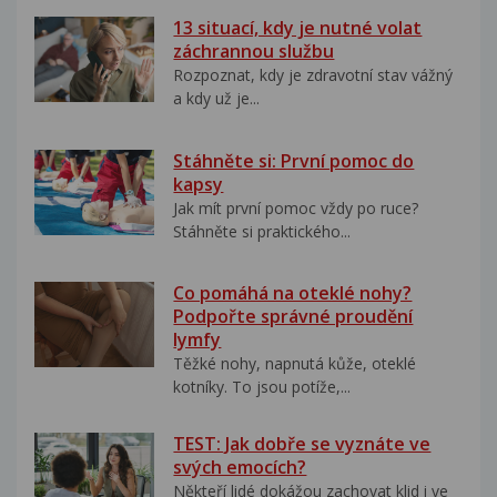
13 situací, kdy je nutné volat
záchrannou službu
Rozpoznat, kdy je zdravotní stav vážný
a kdy už je...
Stáhněte si: První pomoc do
kapsy
Jak mít první pomoc vždy po ruce?
Stáhněte si praktického...
Co pomáhá na oteklé nohy?
Podpořte správné proudění
lymfy
Těžké nohy, napnutá kůže, oteklé
kotníky. To jsou potíže,...
TEST: Jak dobře se vyznáte ve
svých emocích?
Někteří lidé dokážou zachovat klid i ve