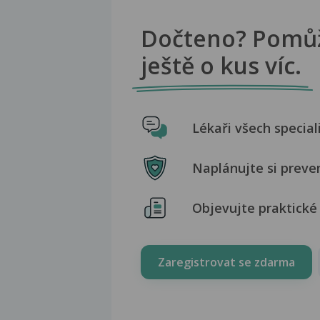
Dočteno? Pomů
ještě o kus víc.
Lékaři všech special
Naplánujte si preve
Objevujte praktické 
Zaregistrovat se zdarma