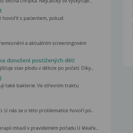
ež běžná chřipka. Nejčastěji se vyskytuje...
t
ně hovořit s pacientem, pokud
nemocnění a aktuálním screeningovém
ka donošení postižených dětí
šťuje stav plodu v děloze po početí. Díky...
)
í také bakterie. Ve střevním traktu
. U nás se o této problematice hovoří po...
rapii mluvil v pravidelném pořadu U lékaře...