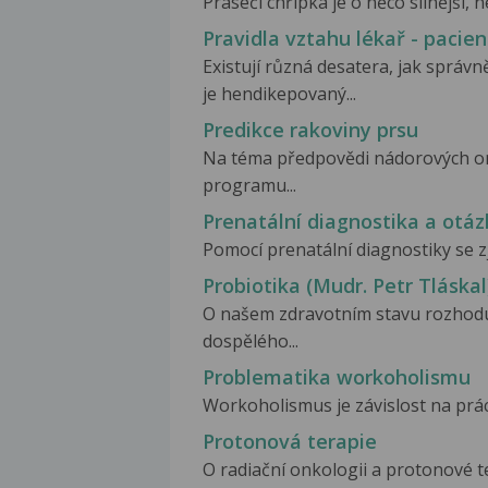
Prasečí chřipka je o něco silnější, n
Pravidla vztahu lékař - pacien
Existují různá desatera, jak správ
je hendikepovaný...
Predikce rakoviny prsu
Na téma předpovědi nádorových o
programu...
Prenatální diagnostika a otáz
Pomocí prenatální diagnostiky se zji
Probiotika (Mudr. Petr Tláskal
O našem zdravotním stavu rozhoduj
dospělého...
Problematika workoholismu
Workoholismus je závislost na práci
Protonová terapie
O radiační onkologii a protonové te