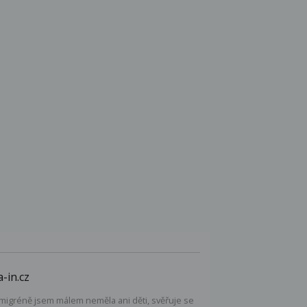
-in.cz
 migréně jsem málem neměla ani děti, svěřuje se