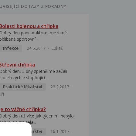
UVISEJÍCÍ DOTAZY Z PORADNY
Bolesti kolenou a chřipka
Dobrý den pane doktore, mezi mé
oblíbené sportovní...
Infekce
24.5.2017
Lukáš
Střevní chřipka
Dobrý den, 3 dny zpětně mě začali
docela rychle stupňující...
Praktické lékařství
23.2.2017
Jiří
Je to vážně chřipka?
Dobrý den už více jak týden mi nebylo
dobře ale musela...
Praktické lékařství
16.1.2017