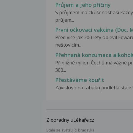
Průjem a jeho příčiny
S průjmem má zkušenost asi každý
průjem...
První očkovací vakcína (Doc.
Před více jak 200 lety objevil Edwa
neštovicím....
Přehnaná konzumace alkohol
Přibližně milion Čechů má vážné 
300...
Přestáváme kouřit
Závislosti na tabáku podléhá stále ve
Z poradny uLékaře.cz
Stále se zvětšující bradavka