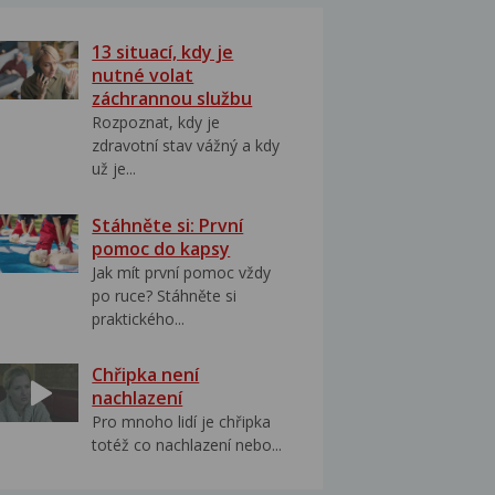
13 situací, kdy je
nutné volat
záchrannou službu
Rozpoznat, kdy je
zdravotní stav vážný a kdy
už je...
Stáhněte si: První
pomoc do kapsy
Jak mít první pomoc vždy
po ruce? Stáhněte si
praktického...
Chřipka není
nachlazení
Pro mnoho lidí je chřipka
totéž co nachlazení nebo...