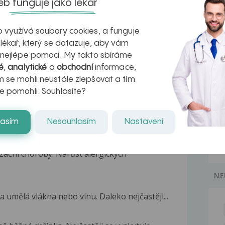
b funguje jako lékař
ektilní dysfunkce postiženo až 52 % mužů...
 využívá soubory cookies, a funguje
hvatová přejídání se řadí mezi psychická...
 lékař, který se dotazuje, aby vám
 nejlépe pomoci. My takto sbíráme
é
,
analytické
a
obchodní
informace,
neticky nebo mohou člověka postihnout
 se mohli neustále zlepšovat a tím
e pomohli. Souhlasíte?
ku
ělí ale i velká část dětí. Nedostatečně
lasím
Nesouhlasím
Nastavení
izační choroby. Nárůst alergických
NE
 umělá vlákna nebo vlnu. Daleko nejčastěji...