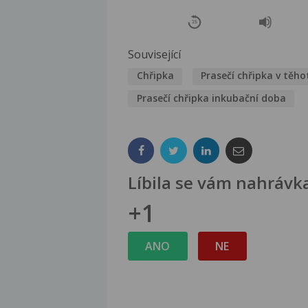
15
Související
Chřipka
Prasečí chřipka v těho
Prasečí chřipka inkubační doba
Líbila se vám nahrávk
+1
ANO
NE