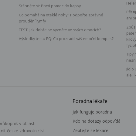
Hele
Stáhněte si: První pomoc do kapsy
Pět t
Co pomáhá na oteklé nohy? Podpořte správné
ani p
proudění lymfy
á
Způso
TEST: Jak dobře se vyznáte ve svých emocích?
páteř
Výsledky testu EQ: Co prozradil váš emoční kompas?
kilov
fyzio
Tipy 
nesn
Jídlo
ale i 
Poradna lékaře
Jak funguje poradna
Kdo na dotazy odpovídá
růkopník v oblasti
Zeptejte se lékaře
itnit české zdravotnictví.