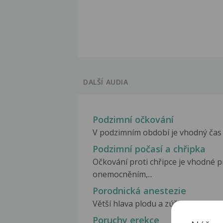
DALŠÍ AUDIA
Podzimní očkování
V podzimním období je vhodný čas pr
Podzimní počasí a chřipka
Očkování proti chřipce je vhodné pr
onemocněním,...
Porodnická anestezie
Větší hlava plodu a zúžená lidská pá
Poruchy erekce