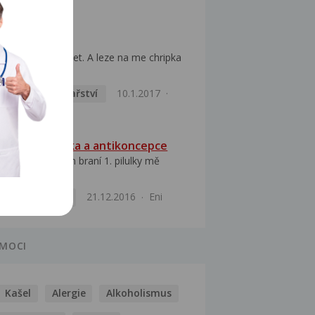
Nikol kralikova
Chřipka
Dobry je my 15 let. A leze na me chripka
a ted si...
Praktické lékařství
10.1.2017
Adélka
Střevní chřipka a antikoncepce
Dobrý den. V den braní 1. pilulky mě
postihla střevní...
Gynekologie
21.12.2016
Eni
MOCI
Kašel
Alergie
Alkoholismus