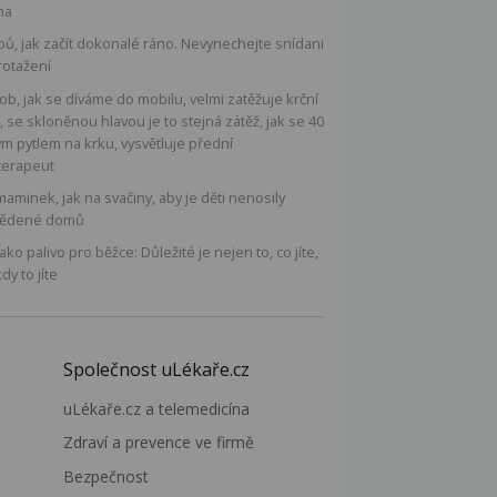
na
ipů, jak začít dokonalé ráno. Nevynechejte snídani
rotažení
b, jak se díváme do mobilu, velmi zatěžuje krční
, se skloněnou hlavou je to stejná zátěž, jak se 40
ým pytlem na krku, vysvětluje přední
terapeut
maminek, jak na svačiny, aby je děti nenosily
ědené domů
 jako palivo pro běžce: Důležité je nejen to, co jíte,
kdy to jíte
Společnost uLékaře.cz
uLékaře.cz a telemedicína
Zdraví a prevence ve firmě
Bezpečnost