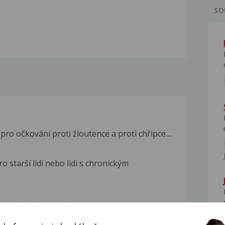
SO
o očkování proti žloutence a proti chřipce....
o starší lidi nebo lidi s chronickým
nev činí ženám při porodu více bolesti,...