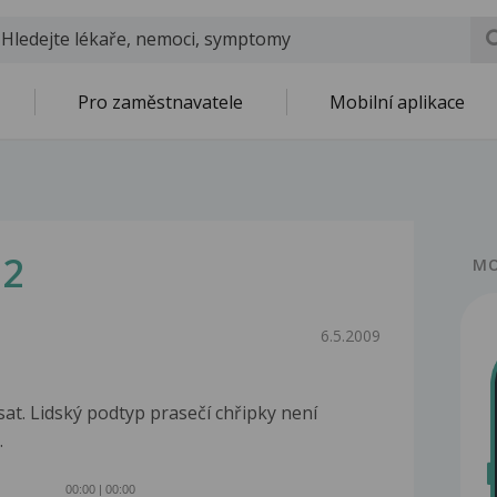
Pro zaměstnavatele
Mobilní aplikace
 2
MO
6.5.2009
at. Lidský podtyp prasečí chřipky není
.
00:00
|
00:00