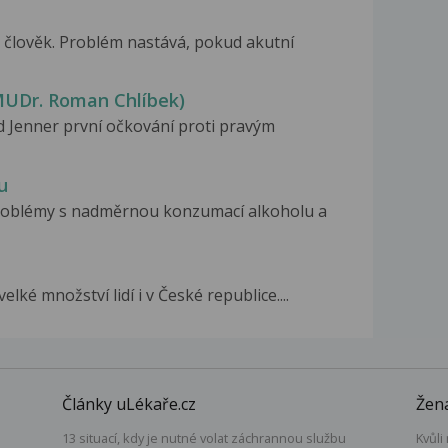
 člověk. Problém nastává, pokud akutní
 MUDr. Roman Chlíbek)
rd Jenner první očkování proti pravým
u
problémy s nadměrnou konzumací alkoholu a
lké množství lidí i v České republice....
Články uLékaře.cz
Žena
13 situací, kdy je nutné volat záchrannou službu
Kvůli