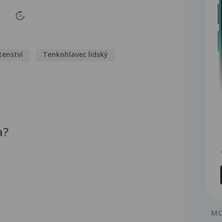
15
tenství
Tenkohlavec lidský
a?
MO