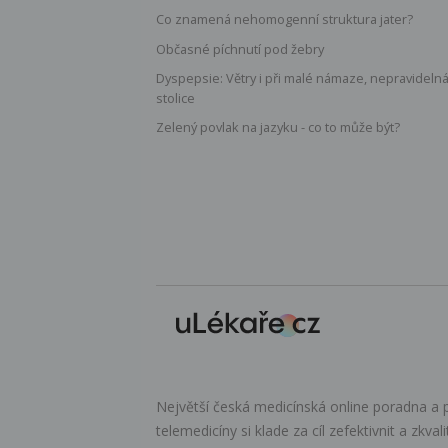
Co znamená nehomogenní struktura jater?
Občasné píchnutí pod žebry
Dyspepsie: Větry i při malé námaze, nepravideln
stolice
Zelený povlak na jazyku - co to může být?
Největší česká medicínská online poradna a p
telemedicíny si klade za cíl zefektivnit a zkval