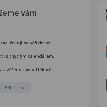
žeme vám
izací čekají na váš dotaz.
nci s chytrým kalendářem.
a ověřené tipy od lékařů.
Přihlásit se