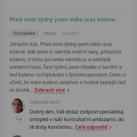
Před osmi týdny jsem měla úraz kolene
Ortopedie
Milada
5.4.2017
Zdravím Vás, Před osmi týdny jsem měla úraz
kolene, kde jsem si natrhla vnitřní vazy, přetočila
koleno, trochu poranila meniskus a naštípla
stehenní kost. Šest týdnů jsem chodila o berlích a
teď koleno rozhýbávám s fyzioterapeutem. Dnes si
všiml, že mám koleno astehno o hodně teplejší než
to druhé....
Zobrazit více
Odpovídá lékař:
Dobrý den, Váš dotaz zodpoví specialista,
ortopéd v naší konzultační ambulanci, do
té doby končetinu...
Celá odpověď