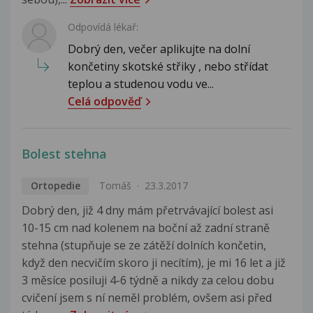
Odpovídá lékař:
Dobrý den, večer aplikujte na dolní
končetiny skotské střiky , nebo střídat
teplou a studenou vodu ve...
Celá odpověď
Bolest stehna
Ortopedie
Tomáš
23.3.2017
Dobrý den, již 4 dny mám přetrvávající bolest asi
10-15 cm nad kolenem na boční až zadní straně
stehna (stupňuje se ze zátěží dolních končetin,
když den necvičím skoro ji necítím), je mi 16 let a již
3 měsíce posiluji 4-6 týdně a nikdy za celou dobu
cvičení jsem s ní neměl problém, ovšem asi před