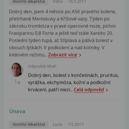
Vnitřní lékařství
Petra
16.5.2017
Dobrý den, jsem 4 měsíce po ASK pravého kolene,
přetrhané Meniskusy a Křížové vazy. Týden po
zákroku trombóza v pravé operovné noze, píchní
Fraxiparinu 0,8 Forte a ještě teď stále Xarelto 20.
Poslední týden tupá, až šťiplavá a pálivá bolest v
obouch lýtkách. V podkolení a nad kotníky. V
klidovém režimu...
Zobrazit více
Odpovídá lékař:
Dobrý den, bolest v končetinách, pruritus,
vyrážka, ekchymóza, kožní a podkožní
krvácení, patří mezi...
Celá odpověď
Únava
Vnitřní lékařství
Lucie
7.5.2017