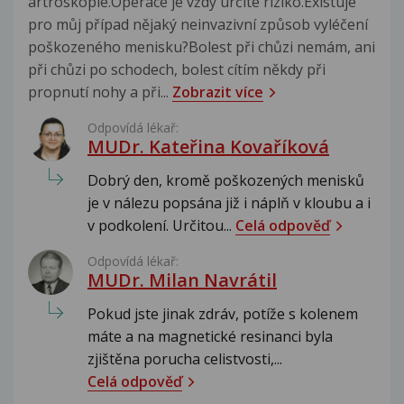
artroskopie.Operace je vždy určité riziko.Existuje
pro můj případ nějaký neinvazivní způsob vyléčení
poškozeného menisku?Bolest při chůzi nemám, ani
při chůzi po schodech, bolest cítím někdy při
propnutí nohy a při...
Zobrazit více
Odpovídá lékař:
MUDr. Kateřina Kovaříková
Dobrý den, kromě poškozených menisků
je v nálezu popsána již i náplň v kloubu a i
v podkolení. Určitou...
Celá odpověď
Odpovídá lékař:
MUDr. Milan Navrátil
Pokud jste jinak zdráv, potíže s kolenem
máte a na magnetické resinanci byla
zjištěna porucha celistvosti,...
Celá odpověď