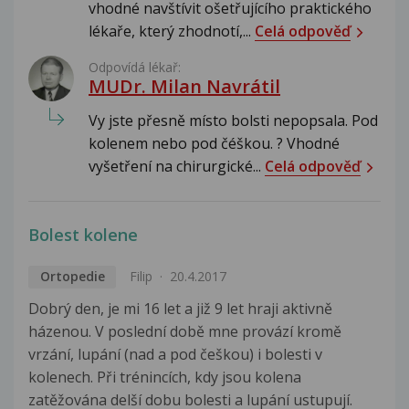
vhodné navštívit ošetřujícího praktického
lékaře, který zhodnotí,...
Celá odpověď
Odpovídá lékař:
MUDr. Milan Navrátil
Vy jste přesně místo bolsti nepopsala. Pod
kolenem nebo pod čéškou. ? Vhodné
vyšetření na chirurgické...
Celá odpověď
Bolest kolene
Ortopedie
Filip
20.4.2017
Dobrý den, je mi 16 let a již 9 let hraji aktivně
házenou. V poslední době mne provází kromě
vrzání, lupání (nad a pod češkou) i bolesti v
kolenech. Při trénincích, kdy jsou kolena
zatěžována delší dobu bolesti a lupání ustupují.