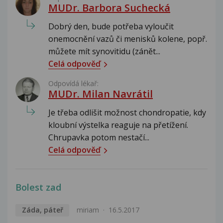
MUDr. Barbora Suchecká
Dobrý den, bude potřeba vyloučit
onemocnění vazů či menisků kolene, popř.
můžete mít synovitidu (zánět...
Celá odpověď
Odpovídá lékař:
MUDr. Milan Navrátil
Je třeba odlišit možnost chondropatie, kdy
kloubní výstelka reaguje na přetížení.
Chrupavka potom nestačí...
Celá odpověď
Bolest zad
Záda, páteř
miriam
16.5.2017