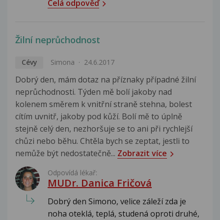
Celá odpověď
Žilní neprůchodnost
Cévy
Simona
24.6.2017
Dobrý den, mám dotaz na příznaky případné žilní
neprůchodnosti. Týden mě bolí jakoby nad
kolenem směrem k vnitřní straně stehna, bolest
cítím uvnitř, jakoby pod kůží. Bolí mě to úplně
stejně celý den, nezhoršuje se to ani při rychlejší
chůzi nebo běhu. Chtěla bych se zeptat, jestli to
nemůže být nedostatečně...
Zobrazit více
Odpovídá lékař:
MUDr. Danica Fričová
Dobrý den Simono, velice záleží zda je
noha oteklá, teplá, studená oproti druhé,