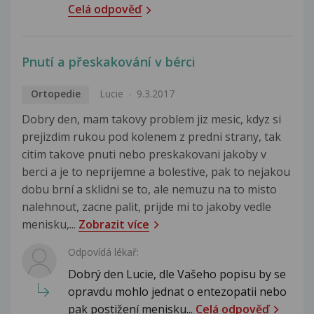
Celá odpověď
Pnutí a přeskakování v bérci
Ortopedie
Lucie
9.3.2017
Dobry den, mam takovy problem jiz mesic, kdyz si
prejizdim rukou pod kolenem z predni strany, tak
citim takove pnuti nebo preskakovani jakoby v
berci a je to neprijemne a bolestive, pak to nejakou
dobu brní a sklidni se to, ale nemuzu na to misto
nalehnout, zacne palit, prijde mi to jakoby vedle
menisku,...
Zobrazit více
Odpovídá lékař:
Dobrý den Lucie, dle Vašeho popisu by se
opravdu mohlo jednat o entezopatii nebo
pak postižení menisku...
Celá odpověď