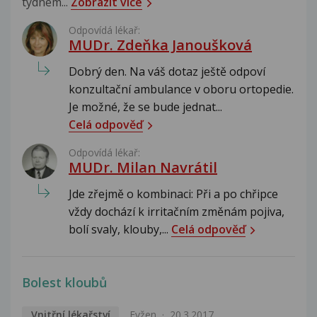
týdnem...
Zobrazit více
Odpovídá lékař:
MUDr. Zdeňka Janoušková
Dobrý den. Na váš dotaz ještě odpoví
konzultační ambulance v oboru ortopedie.
Je možné, že se bude jednat...
Celá odpověď
Odpovídá lékař:
MUDr. Milan Navrátil
Jde zřejmě o kombinaci: Při a po chřipce
vždy dochází k irritačním změnám pojiva,
bolí svaly, klouby,...
Celá odpověď
Bolest kloubů
Vnitřní lékařství
Evžen
20.3.2017