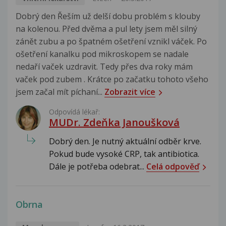
Dobrý den Řeším už delší dobu problém s klouby
na kolenou. Před dvěma a pul lety jsem měl silný
zánět zubu a po špatném ošetření vznikl váček. Po
ošetření kanalku pod mikroskopem se nadale
nedaří vaček uzdravit. Tedy přes dva roky mám
vaček pod zubem . Krátce po začatku tohoto všeho
jsem začal mít píchaní...
Zobrazit více
Odpovídá lékař:
MUDr. Zdeňka Janoušková
Dobrý den. Je nutný aktuální odběr krve.
Pokud bude vysoké CRP, tak antibiotica.
Dále je potřeba odebrat...
Celá odpověď
Obrna