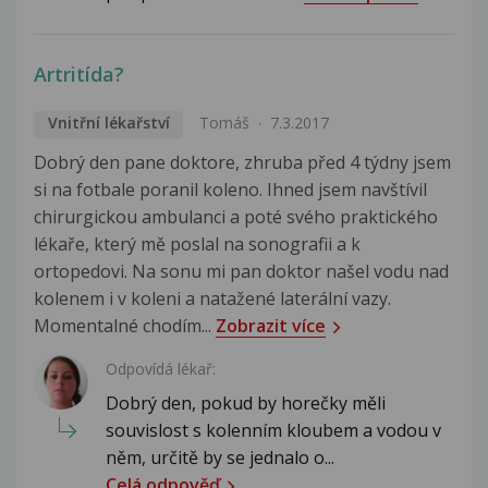
Artritída?
Vnitřní lékařství
Tomáš
7.3.2017
Dobrý den pane doktore, zhruba před 4 týdny jsem
si na fotbale poranil koleno. Ihned jsem navštívil
chirurgickou ambulanci a poté svého praktického
lékaře, který mě poslal na sonografii a k
ortopedovi. Na sonu mi pan doktor našel vodu nad
kolenem i v koleni a natažené laterální vazy.
Momentalné chodím...
Zobrazit více
Odpovídá lékař:
Dobrý den, pokud by horečky měli
souvislost s kolenním kloubem a vodou v
něm, určitě by se jednalo o...
Celá odpověď