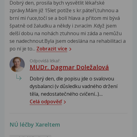
Dobrý den, prosila bych vysvětlit lékařské
zprávy.Mám již 15let potíže s kr.páteří,tuhnou a
brní mi ŕuce,točí se a bolí hlava a přitom mi bývá
špatně od žaludku a někdy i zvracím .Když jsem
delší dobu na nohách ztuhnou mi záda a nemůžu
se nadechnout.Byla jsem odeslána na rehabilitaci a
po ní je to...
Zobrazit více
Odpovídá lékař:
MUDr. Dagmar Doležalová
Dobrý den, dle popisu jde o svalovou
dysbalanci (v důsledku vadného držení
těla, nedostatečného cvičení...)....
Celá odpověď
NÚ léčby Xareltem