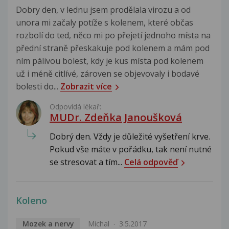
Dobry den, v lednu jsem prodělala virozu a od
unora mi začaly potíže s kolenem, které občas
rozbolí do ted, něco mi po přejetí jednoho místa na
přední straně přeskakuje pod kolenem a mám pod
ním pálivou bolest, kdy je kus místa pod kolenem
už i méně citlívé, zároven se objevovaly i bodavé
bolesti do...
Zobrazit více
Odpovídá lékař:
MUDr. Zdeňka Janoušková
Dobrý den. Vždy je důležité vyšetření krve.
Pokud vše máte v pořádku, tak není nutné
se stresovat a tím...
Celá odpověď
Koleno
Mozek a nervy
Michal
3.5.2017