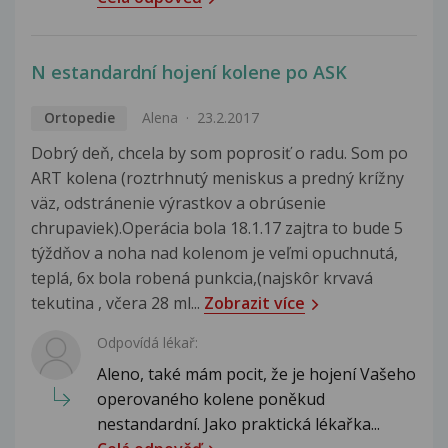
N estandardní hojení kolene po ASK
Ortopedie
Alena
23.2.2017
Dobrý deň, chcela by som poprosiť o radu. Som po
ART kolena (roztrhnutý meniskus a predný krížny
väz, odstránenie výrastkov a obrúsenie
chrupaviek).Operácia bola 18.1.17 zajtra to bude 5
týždňov a noha nad kolenom je veľmi opuchnutá,
teplá, 6x bola robená punkcia,(najskôr krvavá
tekutina , včera 28 ml...
Zobrazit více
Odpovídá lékař:
Aleno, také mám pocit, že je hojení Vašeho
operovaného kolene poněkud
nestandardní. Jako praktická lékařka...