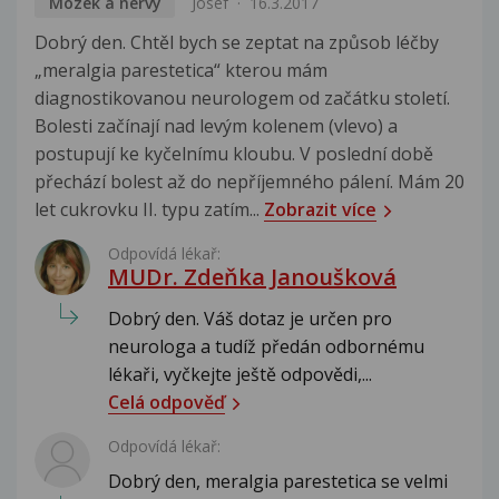
Mozek a nervy
Josef
16.3.2017
Dobrý den. Chtěl bych se zeptat na způsob léčby
„meralgia parestetica“ kterou mám
diagnostikovanou neurologem od začátku století.
Bolesti začínají nad levým kolenem (vlevo) a
postupují ke kyčelnímu kloubu. V poslední době
přechází bolest až do nepříjemného pálení. Mám 20
let cukrovku II. typu zatím...
Zobrazit více
Odpovídá lékař:
MUDr. Zdeňka Janoušková
Dobrý den. Váš dotaz je určen pro
neurologa a tudíž předán odbornému
lékaři, vyčkejte ještě odpovědi,...
Celá odpověď
Odpovídá lékař:
Dobrý den, meralgia parestetica se velmi