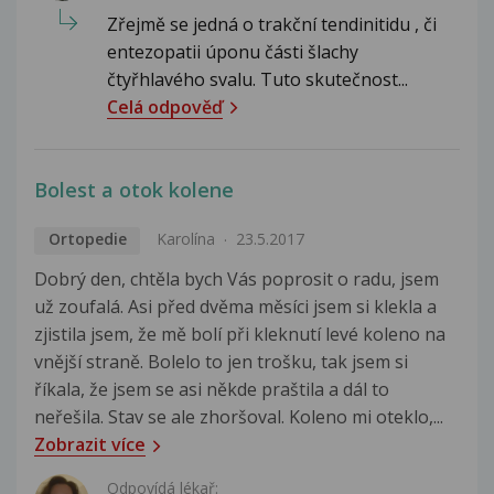
Zřejmě se jedná o trakční tendinitidu , či
entezopatii úponu části šlachy
čtyřhlavého svalu. Tuto skutečnost...
Celá odpověď
Bolest a otok kolene
Ortopedie
Karolína
23.5.2017
Dobrý den, chtěla bych Vás poprosit o radu, jsem
už zoufalá. Asi před dvěma měsíci jsem si klekla a
zjistila jsem, že mě bolí při kleknutí levé koleno na
vnější straně. Bolelo to jen trošku, tak jsem si
říkala, že jsem se asi někde praštila a dál to
neřešila. Stav se ale zhoršoval. Koleno mi oteklo,...
Zobrazit více
Odpovídá lékař: