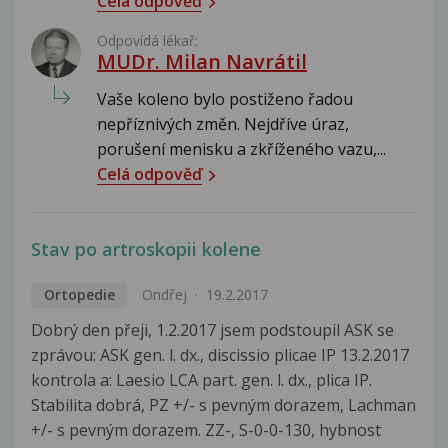
Celá odpověď
Odpovídá lékař:
MUDr. Milan Navrátil
Vaše koleno bylo postiženo řadou
nepříznivých změn. Nejdříve úraz,
porušení menisku a zkříženého vazu,...
Celá odpověď
Stav po artroskopii kolene
Ortopedie
Ondřej
19.2.2017
Dobrý den přeji, 1.2.2017 jsem podstoupil ASK se
zprávou: ASK gen. l. dx., discissio plicae IP 13.2.2017
kontrola a: Laesio LCA part. gen. l. dx., plica IP.
Stabilita dobrá, PZ +/- s pevným dorazem, Lachman
+/- s pevným dorazem. ZZ-, S-0-0-130, hybnost