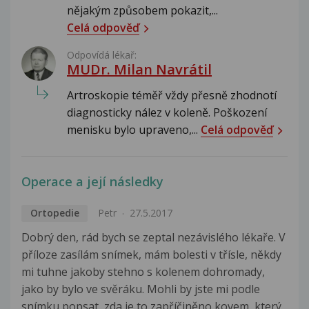
nějakým způsobem pokazit,...
Celá odpověď
Odpovídá lékař:
MUDr. Milan Navrátil
Artroskopie téměř vždy přesně zhodnotí
diagnosticky nález v koleně. Poškození
menisku bylo upraveno,...
Celá odpověď
Operace a její následky
Ortopedie
Petr
27.5.2017
Dobrý den, rád bych se zeptal nezávislého lékaře. V
příloze zasílám snímek, mám bolesti v třísle, někdy
mi tuhne jakoby stehno s kolenem dohromady,
jako by bylo ve svěráku. Mohli by jste mi podle
snímku popsat, zda je to zapříčiněno kovem, který