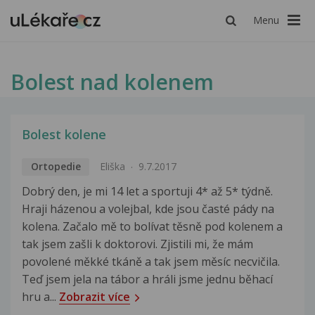
Menu
Bolest nad kolenem
Bolest kolene
Ortopedie
Eliška
9.7.2017
Dobrý den, je mi 14 let a sportuji 4* až 5* týdně.
Hraji házenou a volejbal, kde jsou časté pády na
kolena. Začalo mě to bolívat těsně pod kolenem a
tak jsem zašli k doktorovi. Zjistili mi, že mám
povolené měkké tkáně a tak jsem měsíc necvičila.
Teď jsem jela na tábor a hráli jsme jednu běhací
hru a...
Zobrazit více