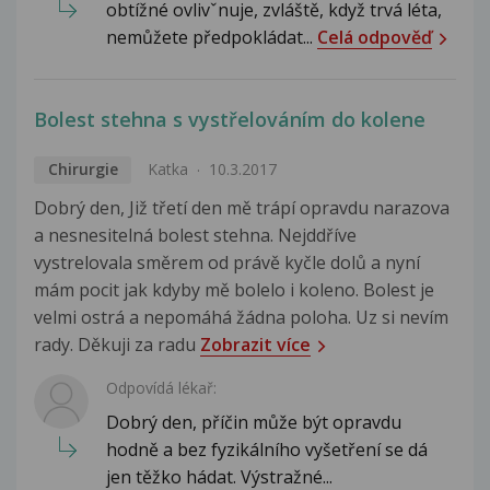
obtížné ovlivˇnuje, zvláště, když trvá léta,
nemůžete předpokládat...
Celá odpověď
Bolest stehna s vystřelováním do kolene
Chirurgie
Katka
10.3.2017
Dobrý den, Již třetí den mě trápí opravdu narazova
a nesnesitelná bolest stehna. Nejddříve
vystrelovala směrem od právě kyčle dolů a nyní
mám pocit jak kdyby mě bolelo i koleno. Bolest je
velmi ostrá a nepomáhá žádna poloha. Uz si nevím
rady. Děkuji za radu
Zobrazit více
Odpovídá lékař:
Dobrý den, příčin může být opravdu
hodně a bez fyzikálního vyšetření se dá
jen těžko hádat. Výstražné...