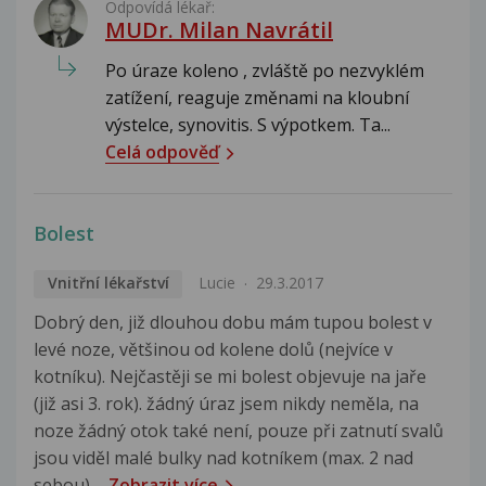
Odpovídá lékař:
MUDr. Milan Navrátil
Po úraze koleno , zvláště po nezvyklém
zatížení, reaguje změnami na kloubní
výstelce, synovitis. S výpotkem. Ta...
Celá odpověď
Bolest
Vnitřní lékařství
Lucie
29.3.2017
Dobrý den, již dlouhou dobu mám tupou bolest v
levé noze, většinou od kolene dolů (nejvíce v
kotníku). Nejčastěji se mi bolest objevuje na jaře
(již asi 3. rok). žádný úraz jsem nikdy neměla, na
noze žádný otok také není, pouze při zatnutí svalů
jsou viděl malé bulky nad kotníkem (max. 2 nad
sebou),...
Zobrazit více