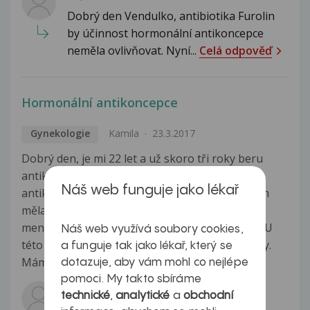
Dobrý den Vendulko, antibiotika Furolin
by účinnost hormonální antikoncepce
neměla ovlivňovat. Nyní...
Celá odpověď
Hormonální antikoncepce
Gynekologie
Kamila
23.3.2017
Dobrý den, je mi 22 let a už skoro tři roky beru
antikoncepci Jangee 0,02 mg/3 mg. Před touto
Náš web funguje jako lékař
antikoncepcí jsem jich měla šest a pokaždé jsem
měla stejný problém jako nyní. Dostala jsem
menstruaci 7 dní před dobráním antikoncepce. U
Náš web využívá soubory cookies,
této Jangee se mi to projevilo poprvé za tři roky.
a funguje tak jako lékař, který se
Mám už dva roky celiakii...
Zobrazit více
dotazuje, aby vám mohl co nejlépe
pomoci. My takto sbíráme
Odpovídá lékař:
technické
,
analytické
a
obchodní