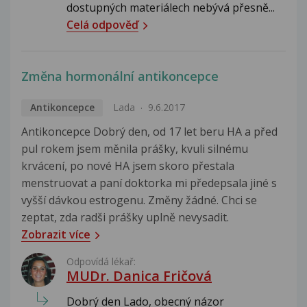
dostupných materiálech nebývá přesně...
Celá odpověď
Změna hormonální antikoncepce
Antikoncepce
Lada
9.6.2017
Antikoncepce Dobrý den, od 17 let beru HA a před
pul rokem jsem měnila prášky, kvuli silnému
krvácení, po nové HA jsem skoro přestala
menstruovat a paní doktorka mi předepsala jiné s
vyšší dávkou estrogenu. Změny žádné. Chci se
zeptat, zda radši prášky uplně nevysadit.
Zobrazit více
Odpovídá lékař:
MUDr. Danica Fričová
Dobrý den Lado, obecný názor