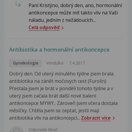
Paní Kristýno, dobrý den, ano, hormonální
antikoncepce může mít takto vliv na Vaši
náladu, jedním z nežádoucích...
Celá odpověď
Antibiotika a hormonální antikoncepce
Gynekologie
Vendulka
7.4.2017
Dobrý den. Od uterý minulého týdne jsem brala
antibiotika na zánět močovych cest (Furolin)
Přestala jsem je brát v pondělí tohoto týdne a v
uterý jsem začala brát další nové balení
antikoncepce MYWY.. Zároveň jsem včera dostala
měsíčky. Chtěla jsem se zeptat, jestli mají
antibiotika vliv na antikoncepci...
Zobrazit více
Odpovídá lékař: