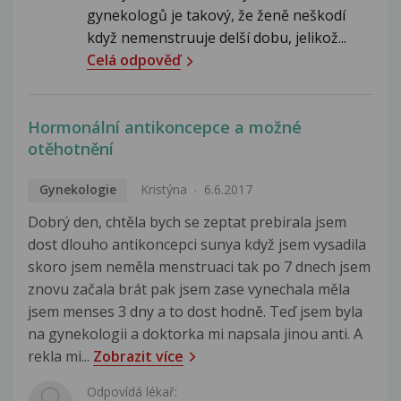
gynekologů je takový, že ženě neškodí
když nemenstruuje delší dobu, jelikož...
Celá odpověď
Hormonální antikoncepce a možné
otěhotnění
Gynekologie
Kristýna
6.6.2017
Dobrý den, chtěla bych se zeptat prebirala jsem
dost dlouho antikoncepci sunya když jsem vysadila
skoro jsem neměla menstruaci tak po 7 dnech jsem
znovu začala brát pak jsem zase vynechala měla
jsem menses 3 dny a to dost hodně. Teď jsem byla
na gynekologii a doktorka mi napsala jinou anti. A
rekla mi...
Zobrazit více
Odpovídá lékař: