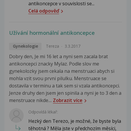
antikoncepce v souvislosti se...
Celá odpověď
Užívání hormonální antikoncepce
Gynekologie
Tereza
3.3.2017
Dobry den, Je mi 16 let a nyni sem zacala brat
antikoncepci znacky Mylaz. Podle slov me
gynekolozky jsem cekala na menstruaci abych si
mohla vzit svou prvni pilulku. Menstruace se
dostavila v terminu a tak sem si vzala antikoncepci.
Jenze druhy den jsem jen spinila a nyni je to 3 den a
menstruace nikde....
Zobrazit více
Odpovídá lékař:
Hezký den Terezo, je možné, že byste byla
těhotná ? Měla jste v předchozím měsíci,