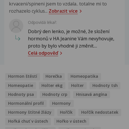
krvaceni/spineni jsem to vzdala.. totalne mi to
rozhazelo cyklus...
Zobrazit více
Odpovídá lékař:
Dobrý den lenko, je možné, že složení
hormonů v HA Jeanine Vám nevyhovuje,
proto by bylo vhodné ji změnit....
Celá odpověď
Hormon štěstí
Horečka
Homeopatika
Homeopatie
Holter ekg
Holter
Hodnoty tsh
Hodnoty psa
Hodnoty crp
Hnisavá angína
Hormonální profil
Hormony
Hormony štítné žlázy
Hořčík
Hořčík nedostatek
Hořká chuť v ústech
Hořko v ústech