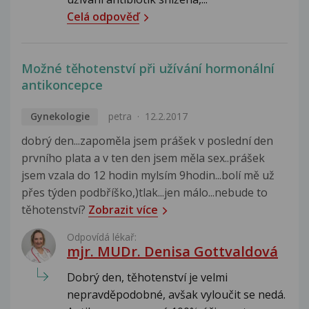
Celá odpověď
Možné těhotenství při užívání hormonální
antikoncepce
Gynekologie
petra
12.2.2017
dobrý den...zapoměla jsem prášek v poslední den
prvního plata a v ten den jsem měla sex..prášek
jsem vzala do 12 hodin mylsím 9hodin...bolí mě už
přes týden podbříško,)tlak...jen málo...nebude to
těhotenství?
Zobrazit více
Odpovídá lékař:
mjr. MUDr. Denisa Gottvaldová
Dobrý den, těhotenství je velmi
nepravděpodobné, avšak vyloučit se nedá.