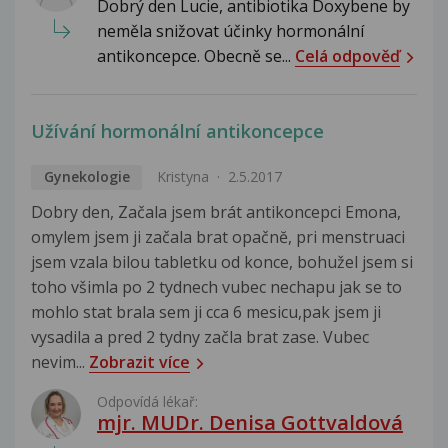
Dobrý den Lucie, antibiotika Doxybene by
neměla snižovat účinky hormonální
antikoncepce. Obecně se...
Celá odpověď
Užívání hormonální antikoncepce
Gynekologie
Kristyna
2.5.2017
Dobry den, Začala jsem brát antikoncepci Emona,
omylem jsem ji začala brat opačnĕ, pri menstruaci
jsem vzala bilou tabletku od konce, bohužel jsem si
toho všimla po 2 tydnech vubec nechapu jak se to
mohlo stat brala sem ji cca 6 mesicu,pak jsem ji
vysadila a pred 2 tydny začla brat zase. Vubec
nevim...
Zobrazit více
Odpovídá lékař:
mjr. MUDr. Denisa Gottvaldová