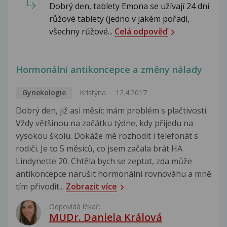
Dobrý den, tablety Emona se užívají 24 dní
růžové tablety (jedno v jakém pořadí,
všechny růžové...
Celá odpověď
Hormonální antikoncepce a změny nálady
Gynekologie
Kristýna
12.4.2017
Dobrý den, již asi měsíc mám problém s plačtivostí.
Vždy většinou na začátku týdne, kdy přijedu na
vysokou školu. Dokáže mě rozhodit i telefonát s
rodiči. Je to 5 měsíců, co jsem začala brát HA
Lindynette 20. Chtěla bych se zeptat, zda může
antikoncepce narušit hormonální rovnováhu a mně
tím přivodit...
Zobrazit více
Odpovídá lékař:
MUDr. Daniela Králová