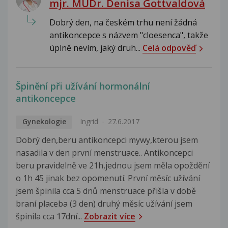
mjr. MUDr. Denisa Gottvaldová
Dobrý den, na českém trhu není žádná
antikoncepce s názvem "cloesenca", takže
úplně nevím, jaký druh...
Celá odpověď
Špinění při užívání hormonální
antikoncepce
Gynekologie
Ingrid
27.6.2017
Dobrý den,beru antikoncepci mywy,kterou jsem
nasadila v den první menstruace.. Antikoncepci
beru pravidelně ve 21h,jednou jsem měla opoždění
o 1h 45 jinak bez opomenutí. První měsíc užívání
jsem špinila cca 5 dnů menstruace přišla v době
braní placeba (3 den) druhý měsíc užívání jsem
špinila cca 17dní...
Zobrazit více