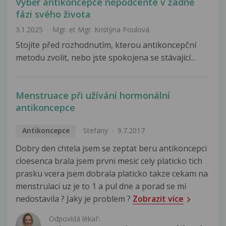
Výběr antikoncepce nepodceňte v žádné
fázi svého života
3.1.2025
Mgr. et Mgr. Kristýna Poulová
Stojíte před rozhodnutím, kterou antikoncepční
metodu zvolit, nebo jste spokojena se stávající...
Menstruace při užívání hormonální
antikoncepce
Antikoncepce
Stefany
9.7.2017
Dobry den chtela jsem se zeptat beru antikoncepci
cloesenca brala jsem prvni mesic cely platicko tich
prasku vcera jsem dobrala platicko takze cekam na
menstrulaci uz je to 1 a pul dne a porad se mi
nedostavila ? Jaky je problem ?
Zobrazit více
Odpovídá lékař: