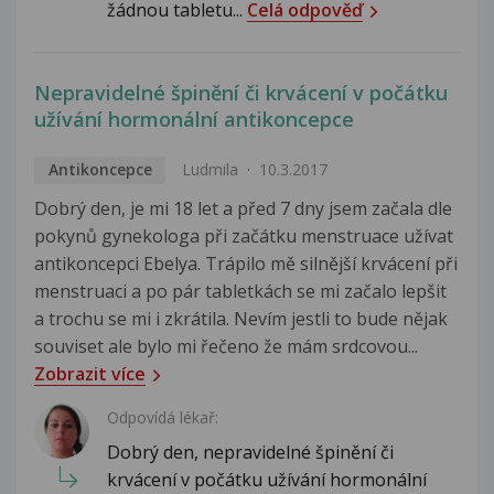
žádnou tabletu...
Celá odpověď
Nepravidelné špinění či krvácení v počátku
užívání hormonální antikoncepce
Antikoncepce
Ludmila
10.3.2017
Dobrý den, je mi 18 let a před 7 dny jsem začala dle
pokynů gynekologa při začátku menstruace užívat
antikoncepci Ebelya. Trápilo mě silnější krvácení při
menstruaci a po pár tabletkách se mi začalo lepšit
a trochu se mi i zkrátila. Nevím jestli to bude nějak
souviset ale bylo mi řečeno že mám srdcovou...
Zobrazit více
Odpovídá lékař:
Dobrý den, nepravidelné špinění či
krvácení v počátku užívání hormonální