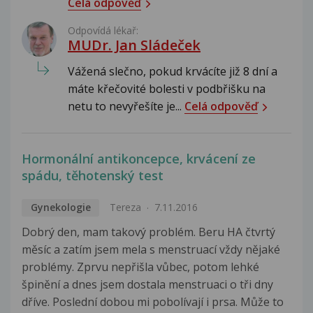
Celá odpověď
Odpovídá lékař:
MUDr. Jan Sládeček
Vážená slečno, pokud krvácíte již 8 dní a
máte křečovité bolesti v podbřišku na
netu to nevyřešíte je...
Celá odpověď
Hormonální antikoncepce, krvácení ze
spádu, těhotenský test
Gynekologie
Tereza
7.11.2016
Dobrý den, mam takový problém. Beru HA čtvrtý
měsíc a zatím jsem mela s menstruací vždy nějaké
problémy. Zprvu nepřišla vůbec, potom lehké
špinění a dnes jsem dostala menstruaci o tři dny
dříve. Poslední dobou mi pobolívají i prsa. Může to