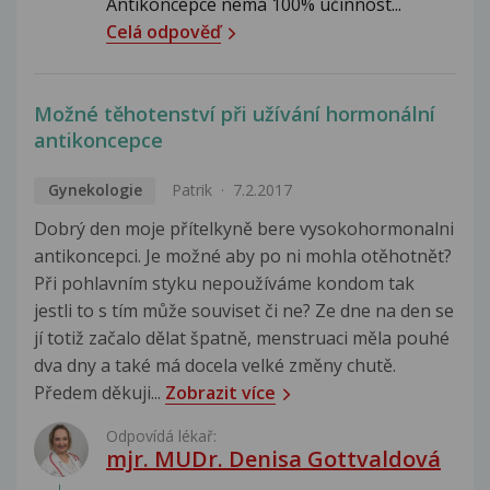
Antikoncepce nemá 100% účinnost...
Celá odpověď
Možné těhotenství při užívání hormonální
antikoncepce
Gynekologie
Patrik
7.2.2017
Dobrý den moje přítelkyně bere vysokohormonalni
antikoncepci. Je možné aby po ni mohla otěhotnět?
Při pohlavním styku nepoužíváme kondom tak
jestli to s tím může souviset či ne? Ze dne na den se
jí totiž začalo dělat špatně, menstruaci měla pouhé
dva dny a také má docela velké změny chutě.
Předem děkuji...
Zobrazit více
Odpovídá lékař:
mjr. MUDr. Denisa Gottvaldová