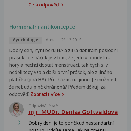
Celá odpověď
Hormonální antikoncepce
Gynekologie
Anna
26.12.2016
Dobrý den, nyní beru HA a zítra dobírám poslední
prášek, ale háček je v tom, že jedu v pondělí na
hory a nechci dostat menstruaci, tak bych si v
neděli tedy vzala další první prášek, ale z jiného
platíčka (jiná HA). Přecházím na jinou. Je možnost,
že nebudu plně chráněná? Předem děkuji za
odpověď.
Zobrazit více
Odpovídá lékař:
mjr. MUDr. Denisa Gottvaldová
Dobrý den, je to poněkud nestandartní
postup, uvidíte sama, jak na změnu