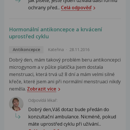
jak píšete, ještě týden užívala další formu
ochrany před...
Celá odpověď
Hormonální antikoncepce a krvácení
uprostřed cyklu
Antikoncepce
Kateřina
28.11.2016
Dobrý den, mám takový problém beru antikoncepci
microgynom a v půlce platíčka jsem dostala
menstruaci, která trvá už 8 dní a mám velmi silné
křeče, které jsem ani při normální menstruaci nikdy
neměla.
Zobrazit více
Odpovídá lékař:
Dobrý den,Váš dotaz bude předán do
konzultační ambulance. Nicméně, pokud
máte uprostřed cyklu při užívání...