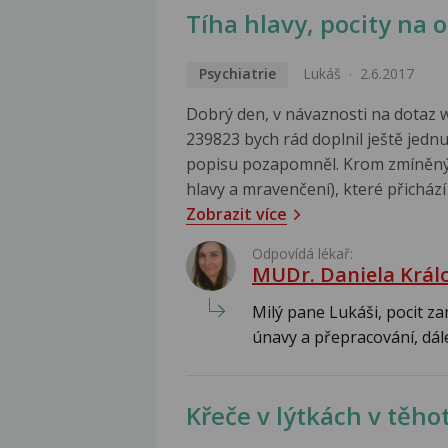
Tíha hlavy, pocity na
Psychiatrie
Lukáš
2.6.2017
Dobrý den, v návaznosti na dotaz 
239823 bych rád doplnil ještě jednu
popisu pozapomněl. Krom zmíněnýc
hlavy a mravenčení), které přichází 
Zobrazit více
Odpovídá lékař:
MUDr. Daniela Král
Milý pane Lukáši, pocit z
únavy a přepracování, dále 
Křeče v lýtkách v těho