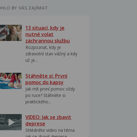
HLO BY VÁS ZAJÍMAT
13 situací, kdy je
nutné volat
záchrannou službu
Rozpoznat, kdy je
zdravotní stav vážný a kdy
už je...
Stáhněte si: První
pomoc do kapsy
Jak mít první pomoc vždy
po ruce? Stáhněte si
praktického...
VIDEO: Jak se zbavit
deprese
Shlédněte video na téma
jak se zbavit deprese..