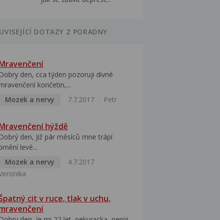
UVISEJÍCÍ DOTAZY Z PORADNY
Mravenčení
Dobry den, cca týden pozoruji divné
mravenčení končetin,...
Mozek a nervy
7.7.2017
Petr
Mravenčení hýždě
Dobrý den, Již pár měsíců mne trápí
brnění levé...
Mozek a nervy
4.7.2017
Veronika
Špatný cit v ruce, tlak v uchu,
mravenčení
Dobry den, Je mi 22 let, nekuracka, nepiji