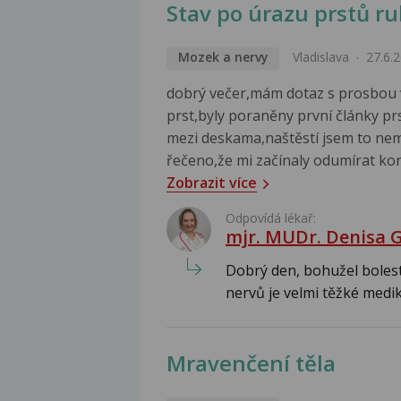
Stav po úrazu prstů r
Mozek a nervy
Vladislava
27.6.
dobrý večer,mám dotaz s prosbou v
prst,byly poraněny první články pr
mezi deskama,naštěstí jsem to nem
řečeno,že mi začínaly odumírat kone
Zobrazit více
Odpovídá lékař:
mjr. MUDr. Denisa 
Dobrý den, bohužel boles
nervů je velmi těžké medi
Mravenčení těla