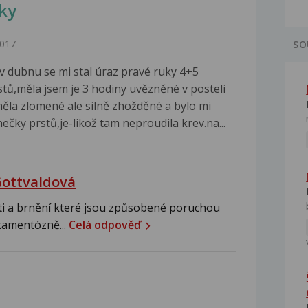
uky
2017
SO
 dubnu se mi stal úraz pravé ruky 4+5
stů,měla jsem je 3 hodiny uvězněné v posteli
ěla zlomené ale silně zhožděné a bylo mi
čky prstů,je-likož tam neproudila krev.na...
Gottvaldová
ti a brnění které jsou způsobené poruchou
kamentózně...
Celá odpověď