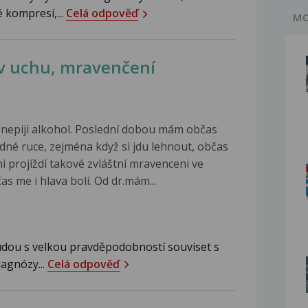
 kompresí,...
Celá odpověď
MO
k v uchu, mravenčení
, nepiji alkohol. Poslední dobou mám občas
edné ruce, zejména když si jdu lehnout, občas
i projíždí takové zvláštní mravenceni ve
as me i hlava bolí. Od dr.mám...
udou s velkou pravděpodobností souviset s
iagnózy...
Celá odpověď