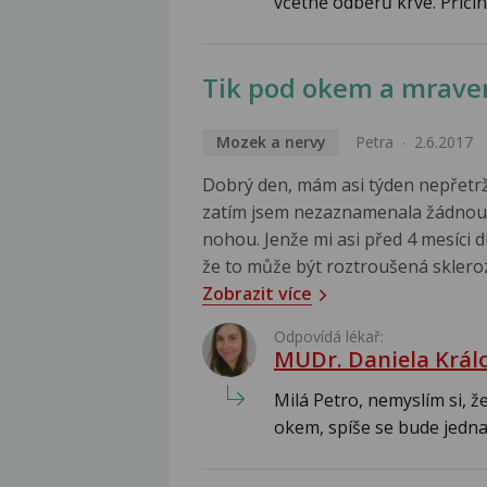
včetně odběrů krve. Příčin 
Tik pod okem a mrave
Mozek a nervy
Petra
2.6.2017
Dobrý den, mám asi týden nepřetrži
zatím jsem nezaznamenala žádnou
nohou. Jenže mi asi před 4 mesíci 
že to může být roztroušená skleroza
Zobrazit více
Odpovídá lékař:
MUDr. Daniela Král
Milá Petro, nemyslím si, ž
okem, spíše se bude jednat