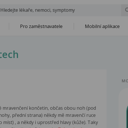
Pro zaměstnavatele
Mobilní aplikace
tech
MO
né mravenčení končetin, občas obou noh (pod
 nohy, přední strana) někdy mě mravenčí ruce
o míst) , a někdy i uprostřed hlavy (kůže). Taky