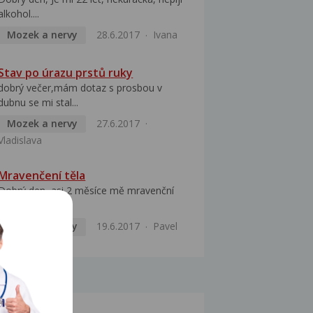
alkohol....
Mozek a nervy
28.6.2017
Ivana
Stav po úrazu prstů ruky
dobrý večer,mám dotaz s prosbou v
dubnu se mi stal...
Mozek a nervy
27.6.2017
Vladislava
Mravenčení těla
Dobrý den, asi 2 měsíce mě mravenční
pravá část těla,...
Mozek a nervy
19.6.2017
Pavel
MOCI