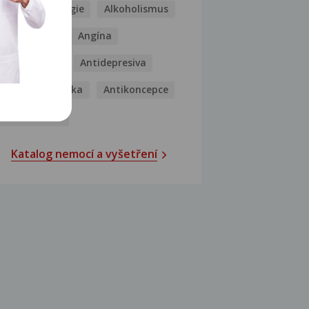
Kašel
Alergie
Alkoholismus
Analgetika
Angína
Antibiotika
Antidepresiva
Antihistaminika
Antikoncepce
Antivirotika
Katalog nemocí a vyšetření