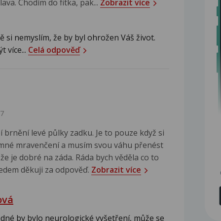
ava. Chodím do fitka, pak...
Zobrazit více
 si nemyslím, že by byl ohrožen Váš život.
 více...
Celá odpověď
17
 brnění levé půlky zadku. Je to pouze když si
jemné mravenčení a musím svou váhu přenést
 že je dobré na záda. Ráda bych věděla co to
ředem děkuji za odpověď.
Zobrazit více
ová
dné by bylo neurologické vyšetření, může se