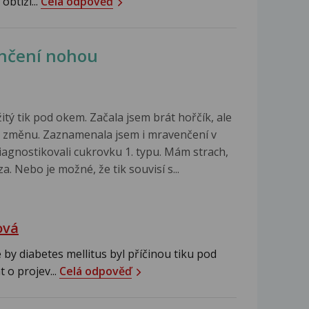
obtíží...
Celá odpověď
nčení nohou
tý tik pod okem. Začala jsem brát hořčík, ale
 změnu. Zaznamenala jsem i mravenčení v
diagnostikovali cukrovku 1. typu. Mám strach,
. Nebo je možné, že tik souvisí s...
ová
e by diabetes mellitus byl příčinou tiku pod
 o projev...
Celá odpověď