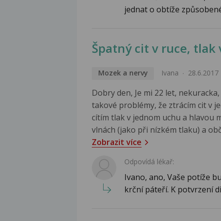
jednat o obtíže způsobené
Špatný cit v ruce, tla
Mozek a nervy
Ivana
28.6.2017
Dobry den, Je mi 22 let, nekuracka
takové problémy, že ztrácím cit v j
cítím tlak v jednom uchu a hlavou m
vlnách (jako při nízkém tlaku) a obč
Zobrazit více
Odpovídá lékař:
Ivano, ano, Vaše potíže b
krční páteří. K potvrzení d