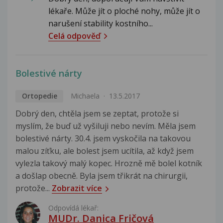
lékaře. Může jít o ploché nohy, může jít o
narušení stability kostního...
Celá odpověď
Bolestivé nárty
Ortopedie
Michaela
13.5.2017
Dobrý den, chtěla jsem se zeptat, protože si
myslím, že buď už vyšiluji nebo nevím. Měla jsem
bolestivé nárty. 30.4. jsem vyskočila na takovou
malou zíťku, ale bolest jsem ucítila, až když jsem
vylezla takový malý kopec. Hrozně mě bolel kotník
a došlap obecně. Byla jsem třikrát na chirurgii,
protože...
Zobrazit více
Odpovídá lékař:
MUDr. Danica Fričová