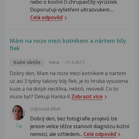
nebo o kostní či chrupavčitý výrůstek.
Doporučuji vyšetření ultrazvukem....
Celá odpověď
Mám na noze mezi kotníkem a nártem bíly
flek
Kožní obtíže
Hana
11.4.2017
Dobry den, Mam na noze mezi kotnikem a nartem
uz asi 3 tydny takovy bily flek, je to hruba vysusena
kuze a na dotyk necitliva, neboli, nesvedi. Co to
muze byt? Dekuji Hanka K
Zobrazit více
Odpovídá lékař:
Dobrý den, bez fotografie projevů lze
jenom velice těžce stanovit diagnózu kožní
nemoci, ale vzhledem...
Celá odpověď