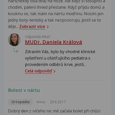
nárt(někdy oba dva) na noze. Ale když si stoupnu a
chodím, pálení ihned přestane. Když přijdu domů a
kouknu se, tak mám na nártu modřinu. Nosím jen
jedny boty-tenisky a tak nezpozoruju, jestli se to
děje...
Zobrazit více
Odpovídá lékař:
MUDr. Daniela Králová
Zdravím Vás, bylo by vhodné klinické
vyšetření u ošetřujícího pediatra s
provedením odběrů krve, jestli...
Celá odpověď
Bolest v nártu
Ortopedie
Anna
29.6.2017
Dobrý den z ničeho nic mě začala bolet při chůzi