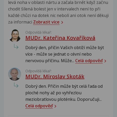
levá noha v oblasti nártu a začala brnět když začnu
chodit šílená bolest jen v intervalech není to při
každé chůzi na dotek nic nebolí ani otok není děkuji
za informaci
Zobrazit více
Odpovídá lékař:
MUDr. Kateřina Kovaříková
Dobrý den, příčin Vašich obtíží může být
více - může se jednat o cévní nebo
nervovou příčinu. Může...
Celá odpověď
Odpovídá lékař:
MUDr. Miroslav Skoták
Dobrý den. Příčin může být celá řada od
ploché nohy až po vyhřezlou
meziobratlovou ploténku. Doporučuji...
Celá odpověď