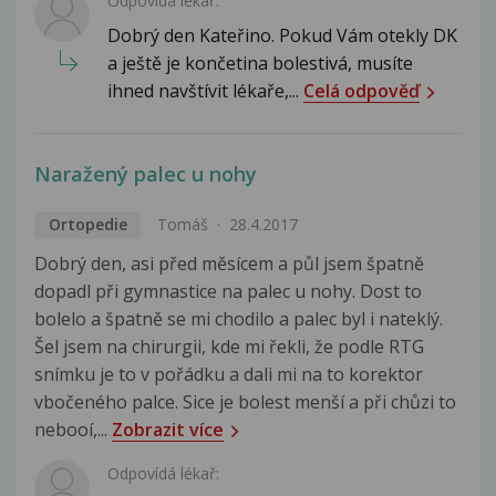
Odpovídá lékař:
Dobrý den Kateřino. Pokud Vám otekly DK
a ještě je končetina bolestivá, musíte
ihned navštívit lékaře,...
Celá odpověď
Naražený palec u nohy
Ortopedie
Tomáš
28.4.2017
Dobrý den, asi před měsícem a půl jsem špatně
dopadl při gymnastice na palec u nohy. Dost to
bolelo a špatně se mi chodilo a palec byl i nateklý.
Šel jsem na chirurgii, kde mi řekli, že podle RTG
snímku je to v pořádku a dali mi na to korektor
vbočeného palce. Sice je bolest menší a při chůzi to
nebooí,...
Zobrazit více
Odpovídá lékař: