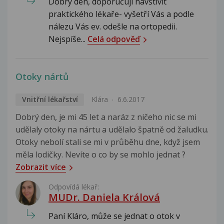
Dobrý den, doporučuji navštívit
praktického lékaře- vyšetří Vás a podle
nálezu Vás ev. odešle na ortopedii.
Nejspíše...
Celá odpověď
Otoky nártů
Vnitřní lékařství
Klára
6.6.2017
Dobrý den, je mi 45 let a naráz z ničeho nic se mi
udělaly otoky na nártu a udělalo špatně od žaludku.
Otoky nebolí stali se mi v průběhu dne, když jsem
měla lodičky. Nevíte o co by se mohlo jednat ?
Zobrazit více
Odpovídá lékař:
MUDr. Daniela Králová
Paní Kláro, může se jednat o otok v