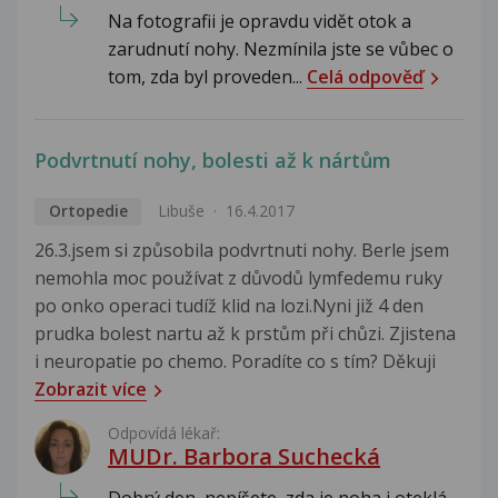
Na fotografii je opravdu vidět otok a
zarudnutí nohy. Nezmínila jste se vůbec o
tom, zda byl proveden...
Celá odpověď
Podvrtnutí nohy, bolesti až k nártům
Ortopedie
Libuše
16.4.2017
26.3.jsem si způsobila podvrtnuti nohy. Berle jsem
nemohla moc používat z důvodů lymfedemu ruky
po onko operaci tudíž klid na lozi.Nyni již 4 den
prudka bolest nartu až k prstům při chůzi. Zjistena
i neuropatie po chemo. Poradíte co s tím? Děkuji
Zobrazit více
Odpovídá lékař:
MUDr. Barbora Suchecká
Dobrý den, nepíšete, zda je noha i oteklá.