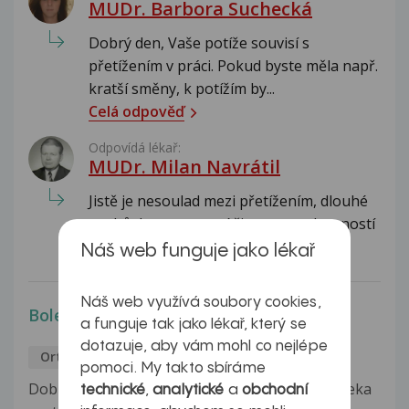
MUDr. Barbora Suchecká
Dobrý den, Vaše potíže souvisí s
přetížením v práci. Pokud byste měla např.
kratší směny, k potížím by...
Celá odpověď
Odpovídá lékař:
MUDr. Milan Navrátil
Jistě je nesoulad mezi přetížením, dlouhé
pochůzky a pracovní činnost a schopností
kloubní chrupavky...
Celá odpověď
Náš web funguje jako lékař
Náš web využívá soubory cookies,
Bolesti a otok nártu
a funguje tak jako lékař, který se
dotazuje, aby vám mohl co nejlépe
Ortopedie
Eva
31.5.2017
pomoci. My takto sbíráme
Dobry den.Je mi 32 let. Uz tri tydny me boli A oteka
technické
,
analytické
a
obchodní