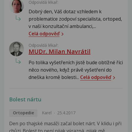
Odpovídá lékař:
Dobrý den, Váš dotaz vzhledem k
problematice zodpoví specialista, ortoped,
v naší konzultační ambulanci,...
Celá odpověď
Odpovídá lékař:
MUDr. Milan Navrátil
Po tolika vyšetřeních jistě bude obtížné říci
něco nového, když právě vyšetření do
dneška kromě bolesti...
Celá odpověď
Bolest nártu
Ortopedie
Karel
25.4.2017
Den po thajské masáži začal bolet nárt. V klidu i při
chůzi. Bolest to není nijak výrazná, nijak mě