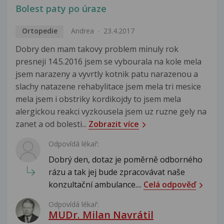
Bolest paty po úraze
Ortopedie
Andrea
23.4.2017
Dobry den mam takovy problem minuly rok
presneji 14.5.2016 jsem se vybourala na kole mela
jsem narazeny a vyvrtly kotnik patu narazenou a
slachy natazene rehabylitace jsem mela tri mesice
mela jsem i obstriky kordikojdy to jsem mela
alergickou reakci vyzkousela jsem uz ruzne gely na
zanet a od bolesti...
Zobrazit více
Odpovídá lékař:
Dobrý den, dotaz je poměrně odborného
rázu a tak jej bude zpracovávat naše
konzultační ambulance....
Celá odpověď
Odpovídá lékař:
MUDr. Milan Navrátil