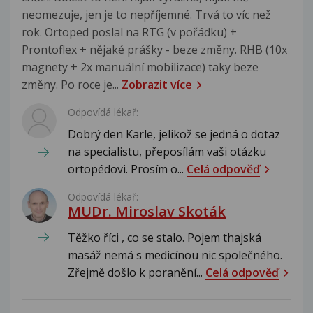
neomezuje, jen je to nepříjemné. Trvá to víc než
rok. Ortoped poslal na RTG (v pořádku) +
Prontoflex + nějaké prášky - beze změny. RHB (10x
magnety + 2x manuální mobilizace) taky beze
změny. Po roce je...
Zobrazit více
Odpovídá lékař:
Dobrý den Karle, jelikož se jedná o dotaz
na specialistu, přeposílám vaši otázku
ortopédovi. Prosím o...
Celá odpověď
Odpovídá lékař:
MUDr. Miroslav Skoták
Těžko říci , co se stalo. Pojem thajská
masáž nemá s medicínou nic společného.
Zřejmě došlo k poranění...
Celá odpověď