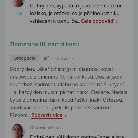
Dobrý den, vypadá to jako ekzematózní
ložisko, je otázka, co je příčinou vzniku,
vzhledem k tomu, že...
Celá odpověď
Zlomenina III. nártní kosti
Ortopedie
Jiří
15.6.2017
Dobrý den, Lékař (chirurg) mi diagnostikoval
únavovou zlomeninu III. nártní kosti. Dostal jsem
nepochozí sádrovou dlahu po koleno na 5-6 týdnů
+ si každý den musím píchat injekci Clexane. Nedala
by se zlomenina nární kosti řešit i jinak? Ortézou,
sundavací dlahou, jakkoliv jinak než sádrou?
Předem...
Zobrazit více
Odpovídá lékař:
Dobrý den, Váš dotaz zodpoví specialista,