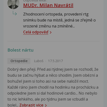
Odpovídá lékař:
MUDr. Milan Navrátil
Zhodnocení ortopeda, provedení rtg
snímku bude na místě, jedná se zřejmě o
vrozené změnu na zmíněné...
Celá odpověď
Bolest nártu
Ortopedie
Luboš
17.5.2017
Dobrý den přeji. Před asi týdnej jsem se rozhodl, že
budu se začnu hýbat a něco shodím. Jsem obézní a
bohužel jsem si toho asi na sebe naložil moct.
Každé ráno jsem chodil na hodinku na procházku a
odpoledne jsem si dal hodinové cardio... No nebylo
to nic lehkého, ale po týdnu jsem se vzbudil a
bolel...
Zobrazit více