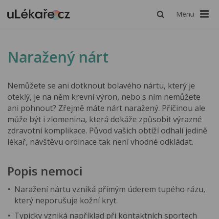
Menu
Naražený nárt
Nemůžete se ani dotknout bolavého nártu, který je
oteklý, je na něm krevní výron, nebo s ním nemůžete
ani pohnout? Zřejmě máte nárt naražený. Příčinou ale
může být i zlomenina, která dokáže způsobit výrazné
zdravotní komplikace. Původ vašich obtíží odhalí jedině
lékař, návštěvu ordinace tak není vhodné odkládat.
Popis nemoci
Naražení nártu vzniká přímým úderem tupého rázu,
který neporušuje kožní kryt.
Typicky vzniká například při kontaktních sportech