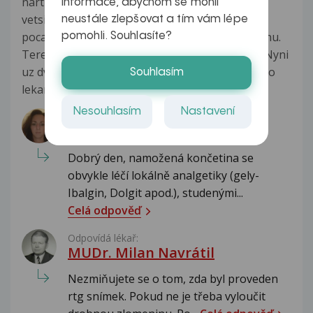
nart na leve noze,je mozne ze je to nasledek
informace, abychom se mohli
vetsiho zatizeni nohy,jelikoz jsem dva dny pred
neustále zlepšovat a tím vám lépe
pocatkem obtizi absolvovala vyslap na rozhlednu.
pomohli. Souhlasíte?
Teren byl nerovny a do kopce,asi 5km celkem. Nyni
uz dva tydny marodim,byla jsem jak u obvodniho
Souhlasím
lekare tak...
Zobrazit více
Nesouhlasím
Nastavení
Odpovídá lékař:
MUDr. Barbora Suchecká
Dobrý den, namožená končetina se
obvykle léčí lokálně analgetiky (gely-
Ibalgin, Dolgit apod.), studenými...
Celá odpověď
Odpovídá lékař:
MUDr. Milan Navrátil
Nezmiňujete se o tom, zda byl proveden
rtg snímek. Pokud ne je třeba vyloučit