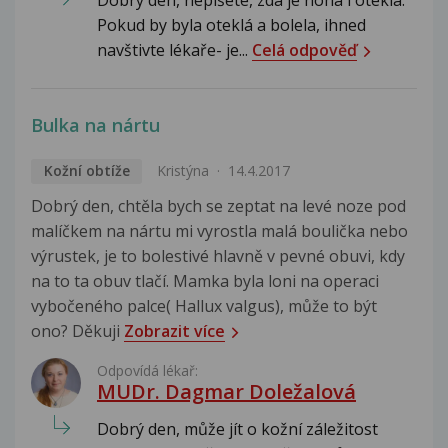
Pokud by byla oteklá a bolela, ihned
navštivte lékaře- je...
Celá odpověď
Bulka na nártu
Kožní obtíže
Kristýna
14.4.2017
Dobrý den, chtěla bych se zeptat na levé noze pod
malíčkem na nártu mi vyrostla malá boulička nebo
výrustek, je to bolestivé hlavně v pevné obuvi, kdy
na to ta obuv tlačí. Mamka byla loni na operaci
vybočeného palce( Hallux valgus), může to být
ono? Děkuji
Zobrazit více
Odpovídá lékař:
MUDr. Dagmar Doležalová
Dobrý den, může jít o kožní záležitost