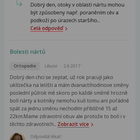
Dobrý den, otoky v oblasti nártu mohou
být způsobeny např. poraněním cév a
podkoží po úrazech staršího...
Celá odpověď
Bolesti nártů
Ortopedie
Libuse
2.6.2017
Dobrý den chci se zeptat, už rok pracuji jako
uklízečka na letišti a mám dvanactihodinove směny
poslední půlrok mě skoro po každé směně hrozně
bolí nárty a kotníky nemohu kuli tomu ani pořádně
spát za jednu směnu nechodím přibližně 15 až
22km.Mame zdravotní obuv ale protože to bolí i v
těchto zdravotních...
Zobrazit více
Odpovídá lékař: