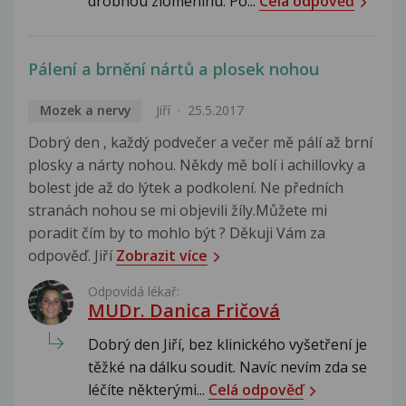
drobnou zlomeninu. Po...
Celá odpověď
Pálení a brnění nártů a plosek nohou
Mozek a nervy
Jiří
25.5.2017
Dobrý den , každý podvečer a večer mě pálí až brní
plosky a nárty nohou. Někdy mě bolí i achillovky a
bolest jde až do lýtek a podkolení. Ne předních
stranách nohou se mi objevili žíly.Můžete mi
poradit čím by to mohlo být ? Děkuji Vám za
odpověď. Jiří
Zobrazit více
Odpovídá lékař:
MUDr. Danica Fričová
Dobrý den Jiří, bez klinického vyšetření je
těžké na dálku soudit. Navíc nevím zda se
léčíte některými...
Celá odpověď