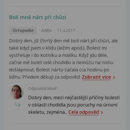
Bolí mně nárt při chůzi
Ortopedie
Adéla
11.4.2017
Dobrý den, již čtvrtý den mě bolí nárt při chůzi, ale
také když jsem v klidu (ležím apod.). Bolest mi
vystřeluje i do kotníku a malíku. Když jdu déle,
začne mě bolet celé chodidlo a nemůžu na nohu
došlápnout. Bolest nártu začala cca hodinu po
běhu. Předem děkuji za odpověď.
Zobrazit více
Odpovídá lékař:
Dobrý den, mezi nejčastější příčiny bolestí
v oblasti chodidla jsou poruchy na úrovní
skeletu, zejména...
Celá odpověď