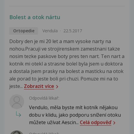
Bolest a otok nártu
Ortopedie
Vendula
22.5.2017
Dobry den je mi 20 let a mam vysoke narty na
nohou.Pracuji ve strojirenskem zamestnani takze
nosim tezke paskove boty pres ten nart. Ten nart a
kotnik mi otekl a strasne bolel byla jsem u doktora
a dostala jsem prasky na bolest a masticku na otok
ale porad to jeste boli pri chuzi. Pomuze mi na to
jeste...
Zobrazit více
Odpovídá lékař:
Vendulo, měla byste mít kotník nějakou
dobu v klidu, jako podporu snížení otoku
můžete užívat Aescin...
Celá odpověď