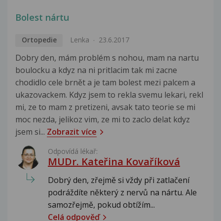
Bolest nártu
Ortopedie
Lenka
23.6.2017
Dobry den, mám problém s nohou, mam na nartu
boulocku a kdyz na ni pritlacim tak mi zacne
chodidlo cele brnět a je tam bolest mezi palcem a
ukazovackem. Kdyz jsem to rekla svemu lekari, rekl
mi, ze to mam z pretizeni, avsak tato teorie se mi
moc nezda, jelikoz vim, ze mi to zaclo delat kdyz
jsem si...
Zobrazit více
Odpovídá lékař:
MUDr. Kateřina Kovaříková
Dobrý den, zřejmě si vždy při zatlačení
podráždíte některý z nervů na nártu. Ale
samozřejmě, pokud obtížím...
Celá odpověď