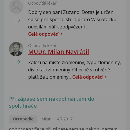
Odpovídá lékař:
Dobrý den paní Zuzano. Dotaz je určen
spíše pro specialistu a proto Vaši otázku
odesílám dál k zodpvězení....
Celá odpověď
Odpovídá lékař:
MUDr. Milan Navrátil
Záleží na místě zlomeniny, typu zlomeniny,
dislokaci zlomeniny. Obecně skutečně
platí, že zlomeniny...
Celá odpověď
Při zápase sem nakopl nártem do
spoluhráče
Ortopedie
Milan
4.7.2017
dobrý den včera při zápase sem se nakopl nartem