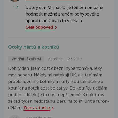
Dobrý den Michaelo, je téměř nemožné
hodnotit možné zranění pohybového
aparátu aniž bych to viděla a...
Celá odpověď
Otoky nártů a kotníků
Vnitřní lékařství
Kateřina
2.5.2017
Dobrý den. Jsem dost obezní hypertonička, léky
moc neberu. Někdy mi natékají DK, ale teď mám
problém, že mé kotniky a nárty jsou tak oteklé a
kotník na dotek dost bolestivý. Do kotníku udělám
prstem i důlek. Je to dost nepříjemné. K doktorovi
se teď týden nedostanu. Beru na to milurit a furon-
dělám...
Zobrazit více