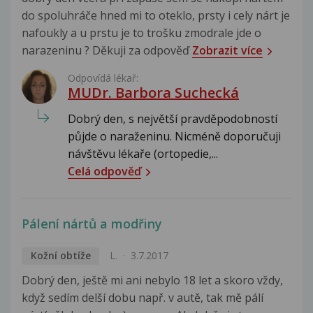
do spoluhráče hned mi to oteklo, prsty i cely nárt je
nafoukly a u prstu je to trošku zmodrale jde o
narazeninu ? Děkuji za odpověď
Zobrazit více
Odpovídá lékař:
MUDr. Barbora Suchecká
Dobrý den, s největší pravděpodobností
půjde o naraženinu. Nicméně doporučuji
návštěvu lékaře (ortopedie,...
Celá odpověď
Pálení nártů a modřiny
Kožní obtíže
L.
3.7.2017
Dobrý den, ještě mi ani nebylo 18 let a skoro vždy,
když sedím delší dobu např. v autě, tak mě pálí