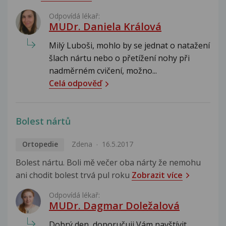
Odpovídá lékař:
MUDr. Daniela Králová
Milý Luboši, mohlo by se jednat o natažení
šlach nártu nebo o přetížení nohy při
nadměrném cvičení, možno...
Celá odpověď
Bolest nártů
Ortopedie
Zdena
16.5.2017
Bolest nártu. Boli mě večer oba nárty že nemohu
ani chodit bolest trvá pul roku
Zobrazit více
Odpovídá lékař:
MUDr. Dagmar Doležalová
Dobrý den, doporučuji Vám navštívit