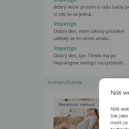
dobrý večer prosím o radu našla j
si zde že se jedná...
Impetigo
Dobrý den, mám takový problém
udělaly se mi okolo analu...
Impetigo
Dobrý den, syn 13mes ma po
heprangine imetigo na spodnim...
DOPORUČUJEME
Náš we
Nevolnost nemusí být nutnou...
Jak 
Náš web
tak jako
mohl co