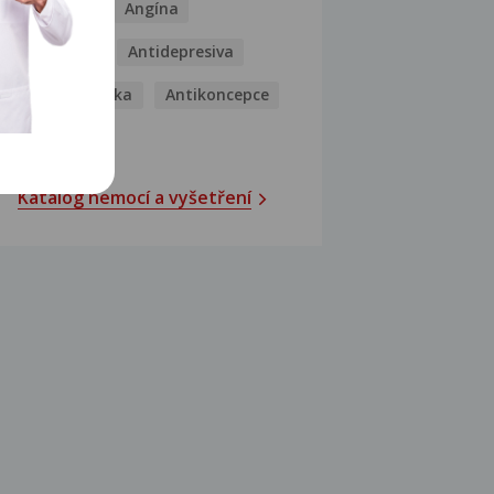
Analgetika
Angína
Antibiotika
Antidepresiva
Antihistaminika
Antikoncepce
Antivirotika
Katalog nemocí a vyšetření