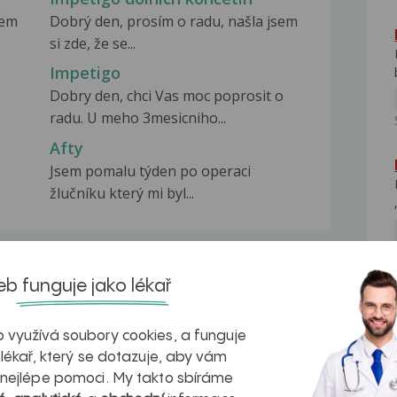
sem
Dobrý den, prosím o radu, našla jsem
si zde, že se...
Impetigo
Dobry den, chci Vas moc poprosit o
radu. U meho 3mesicniho...
Afty
Jsem pomalu týden po operaci
žlučníku který mi byl...
b funguje jako lékař
NE
na zdravá játra?
Myasthenia gravis – vše, co...
 využívá soubory cookies, a funguje
 lékař, který se dotazuje, aby vám
 nejlépe pomoci. My takto sbíráme