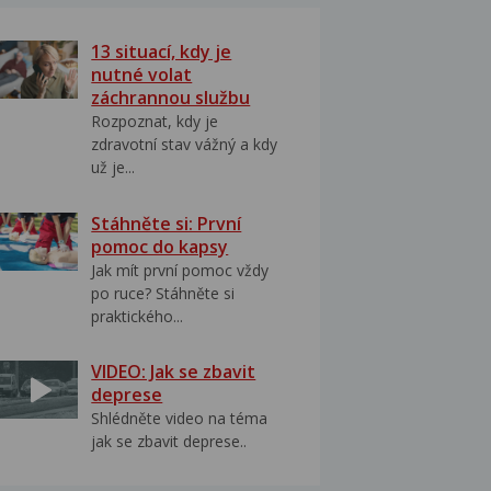
13 situací, kdy je
nutné volat
záchrannou službu
Rozpoznat, kdy je
zdravotní stav vážný a kdy
už je...
Stáhněte si: První
pomoc do kapsy
Jak mít první pomoc vždy
po ruce? Stáhněte si
praktického...
VIDEO: Jak se zbavit
deprese
Shlédněte video na téma
jak se zbavit deprese..