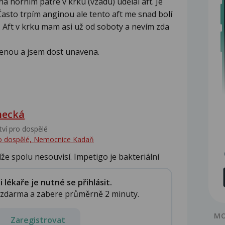
 horním patře v krku (vzadu) udělal aft. Je
asto trpím anginou ale tento aft me snad bolí
 Aft v krku mam asi už od soboty a nevím zda
enou a jsem dost unavena.
hecká
tví pro dospělé
pro dospělé, Nemocnice Kadaň
že spolu nesouvisí. Impetigo je bakteriální
lékaře je nutné se přihlásit.
e zdarma a zabere průměrně 2 minuty.
MO
Zaregistrovat