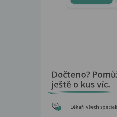
Dočteno? Pomů
ještě o kus víc.
Lékaři všech special