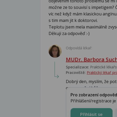
objevením tohoto problému se mi na
možne ze to souvisí s impetigem? Č
víc než když mám klasickou angínu.
s tim mam jit k doktorovi.
Teplotu jsem mela maximálně zvys
Děkuji za odpověď :-)
Odpovídá lékař:
MUDr. Barbora Suc
Specializace:
Praktické lékařs
Pracoviště:
Praktický lékař 
Dobrý den, myslím, že potí
onemocnění kůže, a...
Pro zobrazení odpovědi 
Přihlášení/registrace j
Přihlásit se