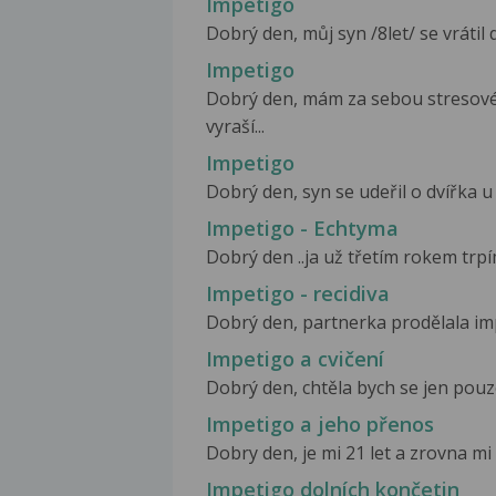
Impetigo
Dobrý den, můj syn /8let/ se vrátil 
Impetigo
Dobrý den, mám za sebou stresové 
vyraší...
Impetigo
Dobrý den, syn se udeřil o dvířka u 
Impetigo - Echtyma
Dobrý den ..ja už třetím rokem trpí
Impetigo - recidiva
Dobrý den, partnerka prodělala impet
Impetigo a cvičení
Dobrý den, chtěla bych se jen pouze
Impetigo a jeho přenos
Dobry den, je mi 21 let a zrovna mi
Impetigo dolních končetin