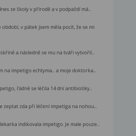
dnes ze školy v přírodě a v podpaždí má...
období, v pátek jsem měla pocit, že se mi
skříně a následně se mu na tváři vytvořil...
m na impetigo echtyma... a moje doktorka...
igo, řádně se léčila 14 dní antibiotiky...
 zeptat zda při léčení impetiga na nohou...
 lekarka indikovala impetigo. Je male pouze...