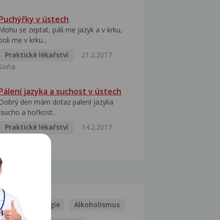
Puchýřky v ústech
Mohu se zeptat, pálí me jazyk a v krku,
boli me v krku...
Praktické lékařství
21.2.2017
Soňa
Pálení jazyka a suchost v ústech
Dobrý den mám dotaz palení jazyka
,sucho a hořkost...
Praktické lékařství
14.2.2017
MARTINA
MOCI
Kašel
Alergie
Alkoholismus