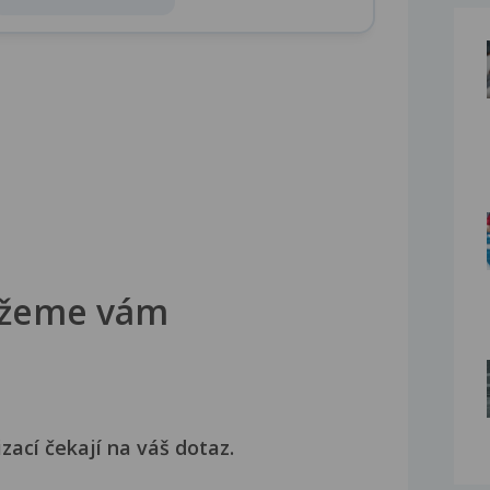
žeme vám
izací čekají na váš dotaz.