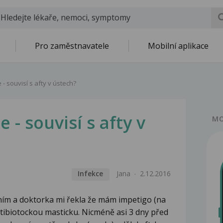
Pro zaměstnavatele
Mobilní aplikace
 - souvisí s afty v ústech?
 - souvisí s afty v
MO
Infekce
Jana
2.12.2016
ním a doktorka mi řekla že mám impetigo (na
antibiotockou masticku. Nicméně asi 3 dny před