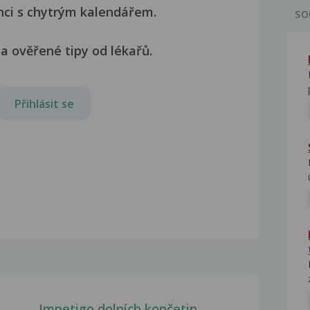
nci s chytrým kalendářem.
SO
a ověřené tipy od lékařů.
Přihlásit se
Impetigo dolních končetin