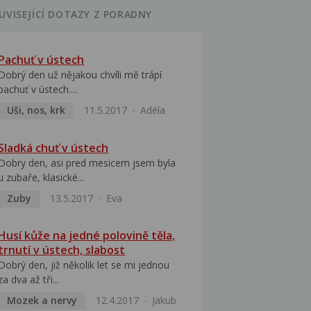
UVISEJÍCÍ DOTAZY Z PORADNY
Pachuť v ústech
Dobrý den už nějakou chvíli mě trápí
pachuť v ústech....
Uši, nos, krk
11.5.2017
Adéla
Sladká chuť v ústech
Dobry den, asi pred mesicem jsem byla
u zubaře, klasické...
Zuby
13.5.2017
Eva
Husí kůže na jedné polovině těla,
trnutí v ústech, slabost
Dobrý den, již několik let se mi jednou
za dva až tři...
Mozek a nervy
12.4.2017
Jakub