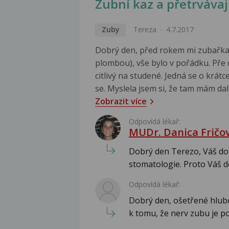
Zubní kaz a přetrvávají
Zuby
Tereza
4.7.2017
Dobrý den, před rokem mi zubařka 
plombou), vše bylo v pořádku. Pře 
citlivý na studené. Jedná se o krátce
se. Myslela jsem si, že tam mám dalš
Zobrazit více
Odpovídá lékař:
MUDr. Danica Fričo
Dobrý den Terezo, Váš dota
stomatologie. Proto Váš d
Odpovídá lékař:
Dobrý den, ošetřené hlub
k tomu, že nerv zubu je p