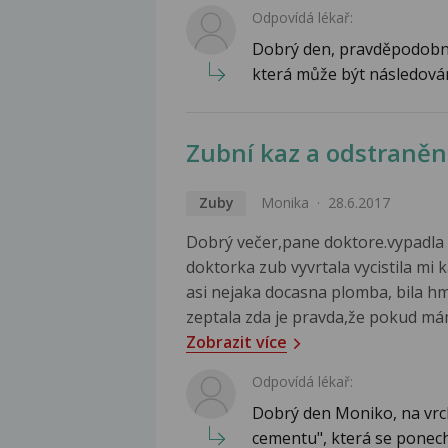
Odpovídá lékař:
Dobrý den, pravděpodobně
která může být následována
Zubní kaz a odstraněn
Zuby
Monika
28.6.2017
Dobrý večer,pane doktore.vypadla 
doktorka zub vyvrtala vycistila mi k
asi nejaka docasna plomba, bila hm
zeptala zda je pravda,že pokud mám 
Zobrazit více
Odpovídá lékař:
Dobrý den Moniko, na vrc
cementu", která se ponech