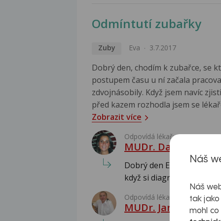
Odmíntutí zubařky
Zuby
Eva
3.7.2017
Dobrý den, chodím k zubařce, se k
postupem času u ní začala pracovat
zdvojnásobily. Když jsem navíc zjist
před kazem rozhodla jsem se lékaře
Zobrazit více
Odpovídá lékař:
MUDr. Danica Fričo
Náš we
Dobrý den Evo, pokud pacie
když si diagnostiku i léčbu
Náš web
Odpovídá lékař:
tak jako
MUDr. Jaromír Pisk
mohl co