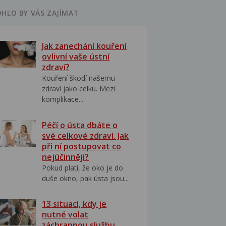
HLO BY VÁS ZAJÍMAT
Jak zanechání kouření
ovlivní vaše ústní
zdraví?
Kouření škodí našemu
zdraví jako celku. Mezi
komplikace...
Péčí o ústa dbáte o
své celkové zdraví. Jak
při ní postupovat co
nejúčinněji?
Pokud platí, že oko je do
duše okno, pak ústa jsou...
13 situací, kdy je
nutné volat
záchrannou službu