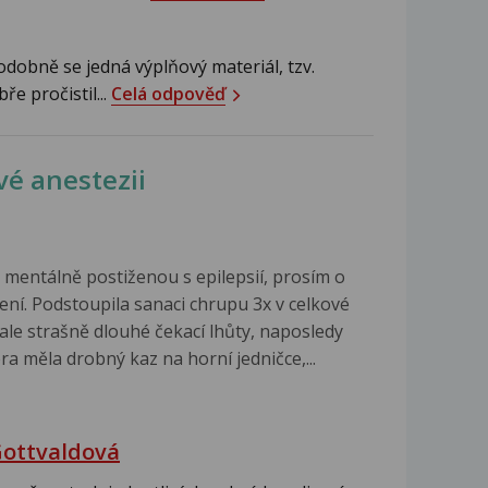
dobně se jedná výplňový materiál, tzv.
e pročistil...
Celá odpověď
vé anestezii
 mentálně postiženou s epilepsií, prosím o
ení. Podstoupila sanaci chrupu 3x v celkové
 ale strašně dlouhé čekací lhůty, naposledy
ra měla drobný kaz na horní jedničce,...
Gottvaldová