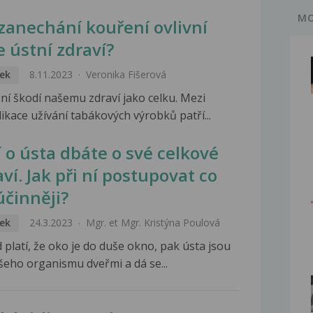
MO
 zanechání kouření ovlivní
e ústní zdraví?
ek
8.11.2023
Veronika Fišerová
ní škodí našemu zdraví jako celku. Mezi
ikace užívání tabákových výrobků patří...
í o ústa dbáte o své celkové
ví. Jak při ní postupovat co
účinněji?
ek
24.3.2023
Mgr. et Mgr. Kristýna Poulová
 platí, že oko je do duše okno, pak ústa jsou
šeho organismu dveřmi a dá se...