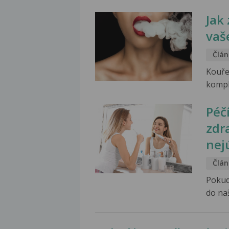
Jak
vaš
Člán
Kouře
kompl
Péč
zdra
nej
Člán
Pokud
do na