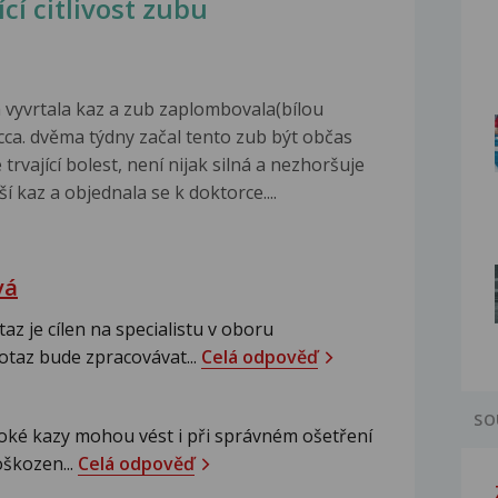
cí citlivost zubu
vyvrtala kaz a zub zaplombovala(bílou
cca. dvěma týdny začal tento zub být občas
 trvající bolest, není nijak silná a nezhoršuje
í kaz a objednala se k doktorce....
vá
z je cílen na specialistu v oboru
otaz bude zpracovávat...
Celá odpověď
SO
oké kazy mohou vést i při správném ošetření
oškozen...
Celá odpověď