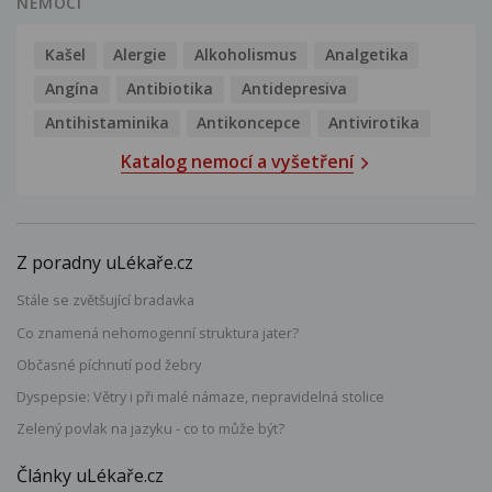
NEMOCI
Kašel
Alergie
Alkoholismus
Analgetika
Angína
Antibiotika
Antidepresiva
Antihistaminika
Antikoncepce
Antivirotika
Katalog nemocí a vyšetření
Z poradny uLékaře.cz
Stále se zvětšující bradavka
Co znamená nehomogenní struktura jater?
Občasné píchnutí pod žebry
Dyspepsie: Větry i při malé námaze, nepravidelná stolice
Zelený povlak na jazyku - co to může být?
Články uLékaře.cz