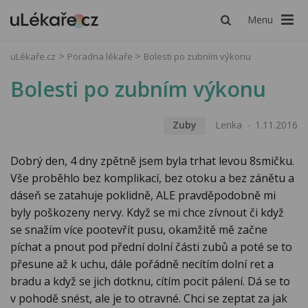
Menu
uLékaře.cz
Poradna lékaře
Bolesti po zubním výkonu
Bolesti po zubním výkonu
Zuby
Lenka
1.11.2016
Dobrý den, 4 dny zpětně jsem byla trhat levou 8smičku.
Vše proběhlo bez komplikací, bez otoku a bez zánětu a
dáseň se zatahuje poklidně, ALE pravděpodobně mi
byly poškozeny nervy. Když se mi chce zívnout či když
se snažím více pootevřít pusu, okamžitě mě začne
píchat a pnout pod přední dolní části zubů a poté se to
přesune až k uchu, dále pořádně necítím dolní ret a
bradu a když se jich dotknu, cítím pocit pálení. Dá se to
v pohodě snést, ale je to otravné. Chci se zeptat za jak