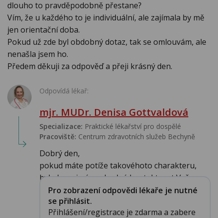
dlouho to pravděpodobně přestane?
Vím, že u každého to je individuální, ale zajímala by mě
jen orientační doba.
Pokud už zde byl obdobný dotaz, tak se omlouvám, ale
nenašla jsem ho.
Předem děkuji za odpověď a přeji krásný den.
Odpovídá lékař:
mjr. MUDr. Denisa Gottvaldová
Specializace:
Praktické lékařství pro dospělé
Pracoviště:
Centrum zdravotních služeb Bechyně
Dobrý den,
pokud máte potíže takovéhoto charakteru,
bylo by zejména vhodné kontaktovat Vaše...
Pro zobrazení odpovědi lékaře je nutné
se přihlásit.
Přihlášení/registrace je zdarma a zabere