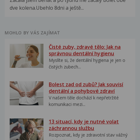
Zacala jsem behat a po tydnu me zacaly bolet obe
dve kolena.Ubehlo 8dni a ještě...
MOHLO BY VÁS ZAJÍMAT
Čisté zuby, zdravé tělo: Jak na
správnou dentální hygienu
Myslíte si, že dentální hygiena je jen o
čistých zubech...
Bolest zad od zubů? Jak souvisí
dentální a pohybové zdraví
V našem těle dochází k nepřetržité
komunikaci mezi...
13 situací, kdy je nutné volat
záchrannou službu
Rozpoznat, kdy je zdravotní stav vážný