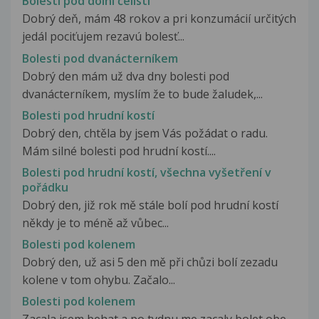
Bolesti pod dolní čelistí
Dobrý deň, mám 48 rokov a pri konzumácií určitých
jedál pociťujem rezavú bolesť...
Bolesti pod dvanácterníkem
Dobrý den mám už dva dny bolesti pod
dvanácterníkem, myslím že to bude žaludek,...
Bolesti pod hrudní kostí
Dobrý den, chtěla by jsem Vás požádat o radu.
Mám silné bolesti pod hrudní kostí....
Bolesti pod hrudní kostí, všechna vyšetření v
pořádku
Dobrý den, již rok mě stále bolí pod hrudní kostí
někdy je to méně až vůbec...
Bolesti pod kolenem
Dobrý den, už asi 5 den mě při chůzi bolí zezadu
kolene v tom ohybu. Začalo...
Bolesti pod kolenem