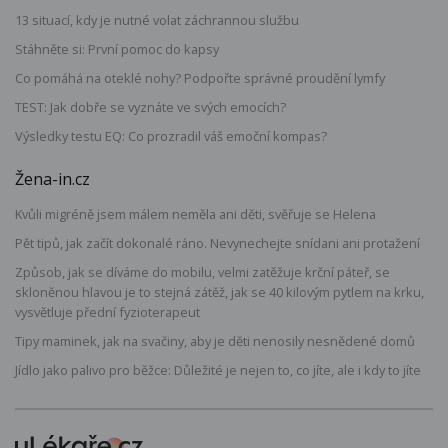
13 situací, kdy je nutné volat záchrannou službu
Stáhněte si: První pomoc do kapsy
Co pomáhá na oteklé nohy? Podpořte správné proudění lymfy
TEST: Jak dobře se vyznáte ve svých emocích?
Výsledky testu EQ: Co prozradil váš emoční kompas?
Žena-in.cz
Kvůli migréně jsem málem neměla ani děti, svěřuje se Helena
Pět tipů, jak začít dokonalé ráno. Nevynechejte snídani ani protažení
Způsob, jak se díváme do mobilu, velmi zatěžuje krční páteř, se
skloněnou hlavou je to stejná zátěž, jak se 40 kilovým pytlem na krku,
vysvětluje přední fyzioterapeut
Tipy maminek, jak na svačiny, aby je děti nenosily nesnědené domů
Jídlo jako palivo pro běžce: Důležité je nejen to, co jíte, ale i kdy to jíte