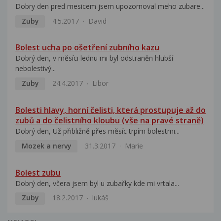
Dobry den pred mesicem jsem upozornoval meho zubare...
Zuby
4.5.2017
David
Bolest ucha po ošetření zubního kazu
Dobrý den, v měsíci lednu mi byl odstraněn hlubší
nebolestivý...
Zuby
24.4.2017
Libor
Bolesti hlavy, horní čelisti, která prostupuje až do
zubů a do čelistního kloubu (vše na pravé straně)
Dobrý den, Už přibližně přes měsíc trpím bolestmi...
Mozek a nervy
31.3.2017
Marie
Bolest zubu
Dobrý den, včera jsem byl u zubařky kde mi vrtala...
Zuby
18.2.2017
lukáš