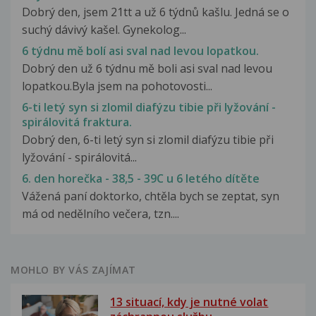
Dobrý den, jsem 21tt a už 6 týdnů kašlu. Jedná se o
suchý dávivý kašel. Gynekolog...
6 týdnu mě bolí asi sval nad levou lopatkou.
Dobrý den už 6 týdnu mě boli asi sval nad levou
lopatkou.Byla jsem na pohotovosti...
6-ti letý syn si zlomil diafýzu tibie při lyžování -
spirálovitá fraktura.
Dobrý den, 6-ti letý syn si zlomil diafýzu tibie při
lyžování - spirálovitá...
6. den horečka - 38,5 - 39C u 6 letého dítěte
Vážená paní doktorko, chtěla bych se zeptat, syn
má od nedělního večera, tzn....
MOHLO BY VÁS ZAJÍMAT
13 situací, kdy je nutné volat