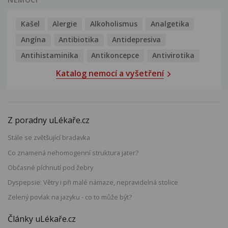
Kašel
Alergie
Alkoholismus
Analgetika
Angína
Antibiotika
Antidepresiva
Antihistaminika
Antikoncepce
Antivirotika
Katalog nemocí a vyšetření
Z poradny uLékaře.cz
Stále se zvětšující bradavka
Co znamená nehomogenní struktura jater?
Občasné píchnutí pod žebry
Dyspepsie: Větry i při malé námaze, nepravidelná stolice
Zelený povlak na jazyku - co to může být?
Články uLékaře.cz