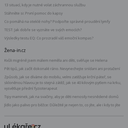
13 situací, kdy je nutné volat záchrannou službu
Stáhněte si: První pomoc do kapsy
Co pomáhá na oteklé nohy? Podpořte správné proudění lymfy
TEST: Jak dobře se vyznáte ve svých emocích?
Výsledky testu EQ: Co prozradil váš emoční kompas?
Žena-in.cz
Kvůli migréně jsem málem neměla ani děti, svěřuje se Helena
Pět tipů, jak začít dokonalé ráno. Nevynechejte snídani ani protažení
Způsob, jak se díváme do mobilu, velmi zatěžuje krční páteř, se
skloněnou hlavou je to stejná zátěž, jak se 40 kilovým pytlem na krku,
vysvětluje přední fyzioterapeut
Tipy maminek, jak na svačiny, aby je děti nenosily nesnědené domů
Jídlo jako palivo pro běžce: Důležité je nejen to, co jíte, ale i kdy to jíte