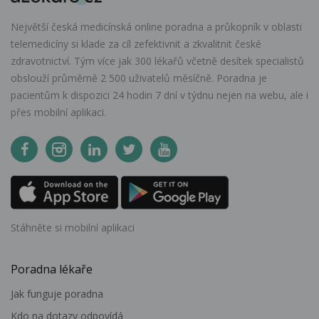
Největší česká medicínská online poradna a průkopník v oblasti
telemedicíny si klade za cíl zefektivnit a zkvalitnit české
zdravotnictví. Tým více jak 300 lékařů včetně desítek specialistů
obslouží průměrně 2 500 uživatelů měsíčně. Poradna je
pacientům k dispozici 24 hodin 7 dní v týdnu nejen na webu, ale i
přes mobilní aplikaci.
Stáhněte si mobilní aplikaci
Poradna lékaře
Jak funguje poradna
Kdo na dotazy odpovídá