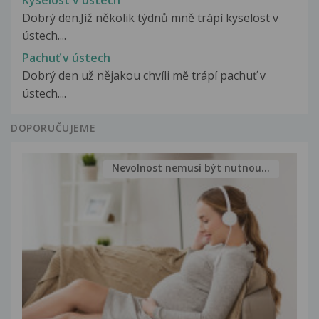
Kyselost v ústech
Dobrý den.Již několik týdnů mně trápí kyselost v
ústech....
Pachuť v ústech
Dobrý den už nějakou chvíli mě trápí pachuť v
ústech....
DOPORUČUJEME
Nevolnost nemusí být nutnou...