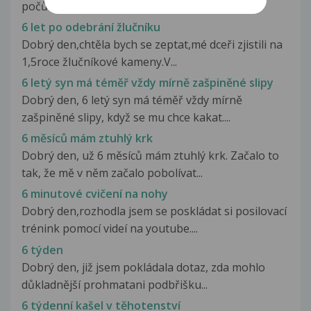
počůrávat, aniž by o tom...
6 let po odebrání žlučníku
Dobrý den,chtěla bych se zeptat,mé dceři zjistili na
1,5roce žlučníkové kameny.V...
6 letý syn má téměř vždy mírně zašpiněné slipy
Dobrý den, 6 letý syn má téměř vždy mírně
zašpiněné slipy, když se mu chce kakat....
6 měsíců mám ztuhlý krk
Dobrý den, už 6 měsíců mám ztuhlý krk. Začalo to
tak, že mě v něm začalo pobolívat...
6 minutové cvičení na nohy
Dobrý den,rozhodla jsem se poskládat si posilovací
trénink pomocí videí na youtube....
6 týden
Dobrý den, již jsem pokládala dotaz, zda mohlo
důkladnější prohmatani podbřišku...
6 týdenní kašel v těhotenství