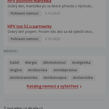
HPV pozitivní manželka
Dobrý den, manželka po xx letech přivezla z Východu...
Pohlavní nemoci
5.10.2023
HPV typ 52 u partnerky
Dobrý deň prajem. Prosím Vás ako sa dá vyliečiť vírus...
Pohlavní nemoci
5.10.2023
NEMOCI
Kašel
Alergie
Alkoholismus
Analgetika
Angína
Antibiotika
Antidepresiva
Antihistaminika
Antikoncepce
Antivirotika
Katalog nemocí a vyšetření
Z poradny uLékaře.cz