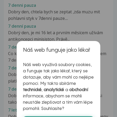
7 denni pauza
Dobry den, chtela bych se zeptat ,zda muzu mit
pohlavni styk v 7denni pauze....
7 denní pauza
Dobrý den, je mi 16 let a prvním měsícem užívám
antikoncepci minisiston. Právě...
7 denní pauza
Náš web funguje jako lékař
Co kdyby se menstruace nedostavila vůbec během
7 denní pauzy?
Náš web využívá soubory cookies,
7 denní pauza
a funguje tak jako lékař, který se
Dobrý den prosím vás, teď doberu svoje první
dotazuje, aby vám mohl co nejlépe
platíčko Líndynette20, tudíž se...
pomoci. My takto sbíráme
7 denni pauza a sex
technické
,
analytické
a
obchodní
Dobry den uzivam antikoncepci Menyan a stal si
informace, abychom se mohli
takovy problem. 3 dny pred pauzou...
neustále zlepšovat a tím vám lépe
pomohli. Souhlasíte?
7 let po operaci žlučníku
Dobrý den, v 1,5 roce mi našly 3 žlučníkové kameny