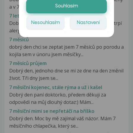
Souhlasím
a v 7 letech mě operovali...
7 leté dítě a Aerius 5mg
Dobrý den paní doktorko, syn pravděpodobně trpí
Nesouhlasím
Nastavení
alergií na pyly. Na alergologii...
7 měsíců
dobrý den chci se zeptat jsem 7 měsíců po porodu a
kojila sem v únoru jsem měsíčky...
7 měsíců průjem
Dobrý den, jednoho dne se mi ze dne na den změnil
život. Tři dny jsem se...
7 měsíční kojenec, stále rýma a už i kašel
Dobrý den paní doktorko, předem děkuji za
odpovědi na můj dlouhý dotaz:) Mám...
7 měsíční mimi se nepřetáčí na bříško
Dobrý den. Moc by mě zajímal váš názor. Mám 7
měsíčního chlapečka, který se...