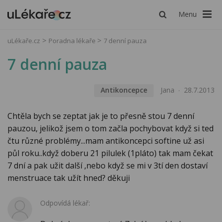
Menu
uLékaře.cz
Poradna lékaře
7 denní pauza
7 denní pauza
Antikoncepce
Jana
28.7.2013
Chtěla bych se zeptat jak je to přesně stou 7 denní
pauzou, jelikož jsem o tom začla pochybovat když si ted
čtu různé problémy...mam antikoncepci softine už asi
půl roku..když doberu 21 pilulek (1pláto) tak mam čekat
7 dní a pak užit další ,nebo když se mi v 3tí den dostaví
menstruace tak užít hned? děkuji
Odpovídá lékař: