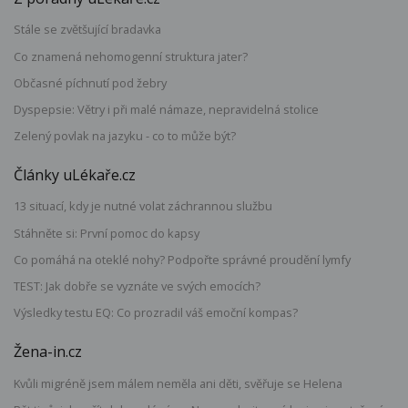
Stále se zvětšující bradavka
Co znamená nehomogenní struktura jater?
Občasné píchnutí pod žebry
Dyspepsie: Větry i při malé námaze, nepravidelná stolice
Zelený povlak na jazyku - co to může být?
Články uLékaře.cz
13 situací, kdy je nutné volat záchrannou službu
Stáhněte si: První pomoc do kapsy
Co pomáhá na oteklé nohy? Podpořte správné proudění lymfy
TEST: Jak dobře se vyznáte ve svých emocích?
Výsledky testu EQ: Co prozradil váš emoční kompas?
Žena-in.cz
Kvůli migréně jsem málem neměla ani děti, svěřuje se Helena