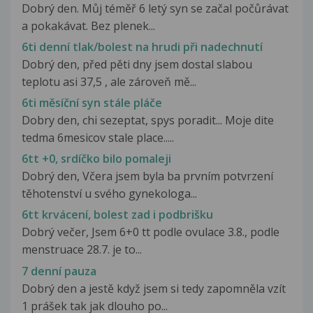
Dobrý den. Můj téměř 6 letý syn se začal počůrávat
a pokakávat. Bez plenek...
6ti denní tlak/bolest na hrudi při nadechnutí
Dobrý den, před pěti dny jsem dostal slabou
teplotu asi 37,5 , ale zároveň mě...
6ti měsíční syn stále pláče
Dobry den, chi sezeptat, spys poradit... Moje dite
tedma 6mesicov stale place.....
6tt +0, srdíčko bilo pomaleji
Dobrý den, Včera jsem byla ba prvním potvrzení
těhotenství u svého gynekologa...
6tt krvácení, bolest zad i podbrišku
Dobrý večer, Jsem 6+0 tt podle ovulace 3.8., podle
menstruace 28.7. je to...
7 denní pauza
Dobrý den a jestě když jsem si tedy zapomněla vzít
1 prášek tak jak dlouho po...