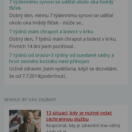
7 týdennímu synovi se udělal okolo oka hnědý
flíček
Dobrý den, mému 7 týdennímu synovi se udělal
okolo oka hnědý flíček - může se...
7 týdnů mám chrapot a bolest v krku
Dobrý den, 7 týdnů mám chrapot a bolest v krku.
Prvních 14 dní jsem pociťoval...
7 týdnů od úrazu=3 týdny od sundané sádry a
hrot zevního kotníku není přihojen
Uctivě zdravím. Jsem vyděšena, když se dozvídám,
že od 7.7.2014(podvrtnutí...
MOHLO BY VÁS ZAJÍMAT
13 situací, kdy je nutné volat
záchrannou službu
Rozpoznat, kdy je zdravotní stav vážný
a kdy už je...