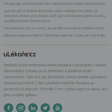
Pět tipů, jak začít dokonalé ráno. Nevynechejte snídani ani protažení
Způsob, jak se díváme do mobilu, velmi zatěžuje krční páteř, se
skloněnou hlavou je to stejná zátěž, jak se 40 kilovým pytlem na krku,
vysvětluje přední fyzioterapeut
Tipy maminek, jak na svačiny, aby je děti nenosily nesnědené domů
Jídlo jako palivo pro běžce: Důležité je nejen to, co jíte, ale i kdy to jíte
Největší česká medicínská online poradna a průkopník v oblasti
telemedicíny si klade za cíl zefektivnit a zkvalitnit české
zdravotnictví. Tým více jak 300 lékařů včetně desítek specialistů
obslouží průměrně 2 500 uživatelů měsíčně. Poradna je
pacientům k dispozici 24 hodin 7 dní v týdnu nejen na webu, ale i
přes mobilní aplikaci.