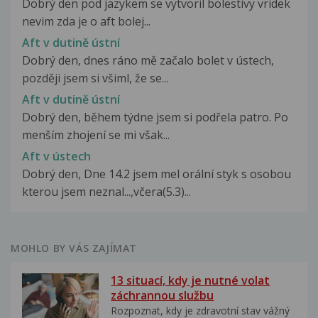
Dobrý den pod jazykem se vytvoril bolestivy vridek
nevim zda je o aft bolej...
Aft v dutině ústní
Dobrý den, dnes ráno mě začalo bolet v ústech,
později jsem si všiml, že se...
Aft v dutině ústní
Dobrý den, během týdne jsem si podřela patro. Po
menším zhojení se mi však...
Aft v ústech
Dobrý den, Dne 14.2 jsem mel orální styk s osobou
kterou jsem neznal...,včera(5.3)...
MOHLO BY VÁS ZAJÍMAT
13 situací, kdy je nutné volat
záchrannou službu
Rozpoznat, kdy je zdravotní stav vážný