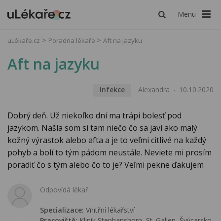
Menu
uLékaře.cz
Poradna lékaře
Aft na jazyku
Aft na jazyku
Infekce
Alexandra
10.10.2020
Dobrý deň. Už niekoľko dní ma trápi bolesť pod
jazykom. Našla som si tam niečo čo sa javí ako malý
kožný výrastok alebo afta a je to veľmi citlivé na každý
pohyb a bolí to tým pádom neustále. Neviete mi prosím
poradiť čo s tým alebo čo to je? Veľmi pekne ďakujem
Odpovídá lékař:
Specializace:
Vnitřní lékařství
Pracoviště:
Klinik Stephanshorn, St. Gallen, Švýcarsko