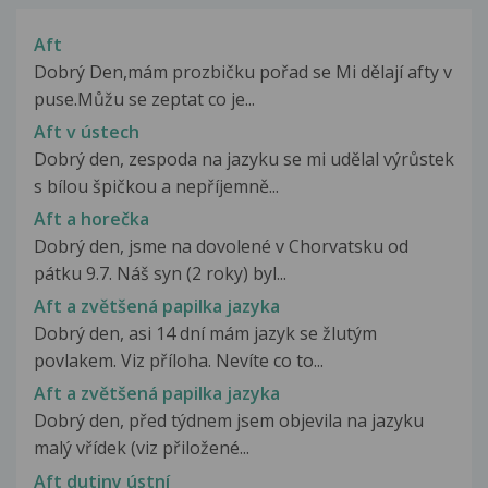
Aft
Dobrý Den,mám prozbičku pořad se Mi dělají afty v
puse.Můžu se zeptat co je...
Aft v ústech
Dobrý den, zespoda na jazyku se mi udělal výrůstek
s bílou špičkou a nepříjemně...
Aft a horečka
Dobrý den, jsme na dovolené v Chorvatsku od
pátku 9.7. Náš syn (2 roky) byl...
Aft a zvětšená papilka jazyka
Dobrý den, asi 14 dní mám jazyk se žlutým
povlakem. Viz příloha. Nevíte co to...
Aft a zvětšená papilka jazyka
Dobrý den, před týdnem jsem objevila na jazyku
malý vřídek (viz přiložené...
Aft dutiny ústní