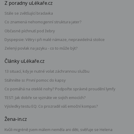
Z poradny uLékaře.cz
Stále se zvětšující bradavka
Co znamená nehomogenní struktura jater?
Občasné píchnutí pod žebry
Dyspepsie: Větry i při malé námaze, nepravidelná stolice
Zelený povlak na jazyku - co to může být?
Články uLékaře.cz
13 situací, kdy je nutné volat záchrannou službu
Stáhněte si: První pomoc do kapsy
Co pomáhá na oteklé nohy? Podpořte správné proudění lymfy
TEST: Jak dobře se vyznáte ve svých emocích?
Výsledky testu EQ: Co prozradil váš emoční kompas?
Žena-in.cz
Kvůli migréně jsem málem neměla ani děti, svěřuje se Helena