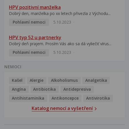
HPV pozitivní manželka
Dobrý den, manželka po xx letech přivezla z Východu...
Pohlavní nemoci
5.10.2023
HPV typ 52 u partnerky
Dobrý deň prajem. Prosím Vás ako sa dá vyliečiť vírus...
Pohlavní nemoci
5.10.2023
NEMOCI
Kašel
Alergie
Alkoholismus
Analgetika
Angína
Antibiotika
Antidepresiva
Antihistaminika
Antikoncepce
Antivirotika
Katalog nemocí a vyšetření