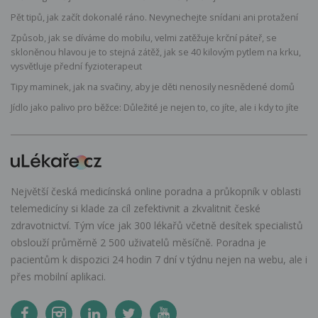
Pět tipů, jak začít dokonalé ráno. Nevynechejte snídani ani protažení
Způsob, jak se díváme do mobilu, velmi zatěžuje krční páteř, se
skloněnou hlavou je to stejná zátěž, jak se 40 kilovým pytlem na krku,
vysvětluje přední fyzioterapeut
Tipy maminek, jak na svačiny, aby je děti nenosily nesnědené domů
Jídlo jako palivo pro běžce: Důležité je nejen to, co jíte, ale i kdy to jíte
Největší česká medicínská online poradna a průkopník v oblasti
telemedicíny si klade za cíl zefektivnit a zkvalitnit české
zdravotnictví. Tým více jak 300 lékařů včetně desítek specialistů
obslouží průměrně 2 500 uživatelů měsíčně. Poradna je
pacientům k dispozici 24 hodin 7 dní v týdnu nejen na webu, ale i
přes mobilní aplikaci.