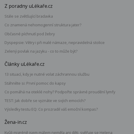
Z poradny uLékaře.cz
Stále se zvětšující bradavka
Co znamená nehomogenní struktura jater?
Občasné píchnutí pod žebry
Dyspepsie: Větry i při malé námaze, nepravidelná stolice
Zelený povlak na jazyku - co to může být?
Články uLékaře.cz
13 situací, kdy je nutné volat záchrannou službu
Stáhněte si: První pomoc do kapsy
Co pomáhá na oteklé nohy? Podpořte správné proudění lymfy
TEST: Jak dobře se vyznáte ve svých emocích?
Výsledky testu EQ: Co prozradil váš emoční kompas?
Žena-in.cz
Kvůli migréně jsem málem neměla ani děti, svěřuje se Helena