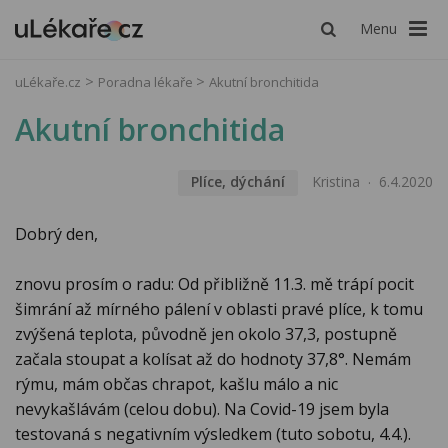
Menu
uLékaře.cz
Poradna lékaře
Akutní bronchitida
Akutní bronchitida
Plíce, dýchání
Kristina
6.4.2020
Dobrý den,
znovu prosím o radu: Od přibližně 11.3. mě trápí pocit
šimrání až mírného pálení v oblasti pravé plíce, k tomu
zvýšená teplota, původně jen okolo 37,3, postupně
začala stoupat a kolísat až do hodnoty 37,8°. Nemám
rýmu, mám občas chrapot, kašlu málo a nic
nevykašlávám (celou dobu). Na Covid-19 jsem byla
testovaná s negativním výsledkem (tuto sobotu, 4.4.).