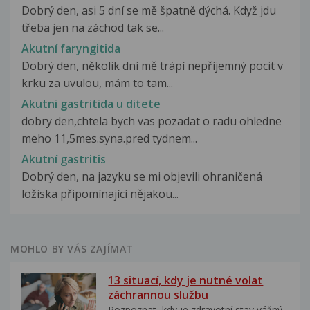
Dobrý den, asi 5 dní se mě špatně dýchá. Když jdu
třeba jen na záchod tak se...
Akutní faryngitida
Dobrý den, několik dní mě trápí nepříjemný pocit v
krku za uvulou, mám to tam...
Akutni gastritida u ditete
dobry den,chtela bych vas pozadat o radu ohledne
meho 11,5mes.syna.pred tydnem...
Akutní gastritis
Dobrý den, na jazyku se mi objevili ohraničená
ložiska připomínající nějakou...
MOHLO BY VÁS ZAJÍMAT
13 situací, kdy je nutné volat
záchrannou službu
Rozpoznat, kdy je zdravotní stav vážný