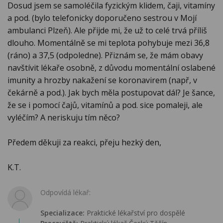
Dosud jsem se samoléčila fyzickým klidem, čaji, vitamíny
a pod. (bylo telefonicky doporučeno sestrou v Mojí
ambulanci Plzeň). Ale přijde mi, že už to celé trvá příliš
dlouho. Momentálně se mi teplota pohybuje mezi 36,8
(ráno) a 37,5 (odpoledne). Přiznám se, že mám obavy
navštívit lékaře osobně, z důvodu momentální oslabené
imunity a hrozby nakažení se koronavirem (např, v
čekárně a pod.). Jak bych měla postupovat dál? Je šance,
že se i pomocí čajů, vitamínů a pod. sice pomaleji, ale
vyléčím? A neriskuju tím něco?
Předem děkuji za reakci, přeju hezký den,
K.T.
Odpovídá lékař:
Specializace:
Praktické lékařství pro dospělé