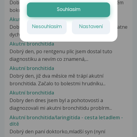
Dobrý den . Mam už 3 dny bolesti břicha v pravém
boku . Mela sem zvysenou...
Souhlasím
Akutni bronchitida
Dobry den, Před 3 tydny pro bolesti v krku a spatne
Nesouhlasím
Nastavení
dychani naordinovan PL...
Akutní bronchitida
Dobrý den, po rentgenu plic jsem dostal tuto
diagnostiku a nevím co znamená,...
Akutní bronchitida
Dobrý den, již dva měsíce mě trápí akutní
bronchitida. Začalo to bolestmi hrudníku...
Akutní bronchitida
Dobry den dnes jsem byl a pohotovosti a
diagnozovali mi akutni bronchitidu problrm...
Akutní bronchitida/laringitida - cesta letadlem -
dítě
Dobrý den paní doktorko,mladší syn (nyní