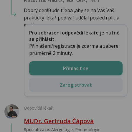
Pracoviště:
Praktický lékař Český Těšín
Dobrý den!Bude třeba ,aby se na Vás Váš
praktický lékař podíval-udělal poslech plic a
podl...
Pro zobrazení odpovědi lékaře je nutné
se přihlásit.
Přihlášení/registrace je zdarma a zabere
průměrně 2 minuty.
Přihlásit se
Zaregistrovat
Odpovídá lékař:
MUDr. Gertruda Čápová
Specializace:
Alergologie‎, Pneumologie‎