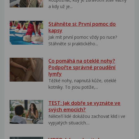
a kdy už je...
Stáhněte si: První pomoc do
kapsy
Jak mít první pomoc vždy po ruce?
Stáhněte si praktického...
Co pomáhá na oteklé nohy?
Podpořte správné proudění
lymfy
Těžké nohy, napnutá kůže, oteklé
kotníky. To jsou potíže,...
TEST: Jak dobře se vyznáte ve
svých emocích?
Někteří lidé dokážou zachovat klid i ve
vypjatých situacích....