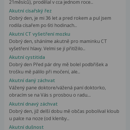
21měsíců), prodělal v cca jednom roce...
Akutní císařský řez
Dobrý den, je mi 36 let a pred rokem a pul jsem
rodila císařem po 6ti hodinach...
Akutní CT vyšetření mozku
Dobrý den, sháníme akutně pro maminku CT
vyšetření hlavy. Velmi se jí přitížilo...
Akutní cystitida
Dobrý den Před pár dny mě bolel podbřišek a
trošku mě pálilo při močení, ale...
Akutní daný záchvat
Vážený pane doktore/vážená paní doktorko,
obracím se na Vás s prosbou o radu....
Akutní dnavý záchvat
Dobrý den, již delší dobu mě občas pobolíval kloub
u palce na noze (od klenby...
Akutní dušnost