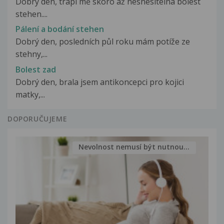
Dobrý den, trápí mě skoro až nesnesitelná bolest
stehen....
Pálení a bodání stehen
Dobrý den, posledních půl roku mám potíže ze
stehny,...
Bolest zad
Dobrý den, brala jsem antikoncepci pro kojici
matky,...
DOPORUČUJEME
Nevolnost nemusí být nutnou...