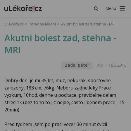
Menu
uLékaře.cz
Poradna lékaře
Akutni bolest zad, stehna - MRI
Akutni bolest zad, stehna -
MRI
Záda, páteř
Ivo
16.3.2015
Dobry den, je mi 35 let, muz, nekurak, sportovne
zalozeny, 183 cm, 76kg. Neberu zadne leky.Prace:
vyzkum, 10hod. denne u pocitace, pravidelne delam
strecink (bez toho to jiz nejde, casto i behem prace - 15-
20min).
Pred tydnem jsem po praci vecer 30 minut cvicil