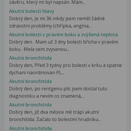
závěru, který mi byl napsán. Mám...
Akutní bolesti hlavy
Dobrý den, Je mi 36 nikdy jsem neměl žádné
zdravotní problémy (chřipka, angina...
Akutní bolesti v pravém boku a zvýšená teplota
Dobrý den . Mam už 3 dny bolesti břicha v pravém
boku . Mela sem zvysenou...
Akutni bronchitida
Dobry den, Před 3 tydny pro bolesti v krku a spatne
dychani naordinovan PL...
Akutní bronchitida
Dobrý den, po rentgenu plic jsem dostal tuto
diagnostiku a nevím co znamená,...
Akutní bronchitida
Dobrý den, již dva měsíce mě trápí akutní
bronchitida. Začalo to bolestmi hrudníku...
Akutní bronchitida