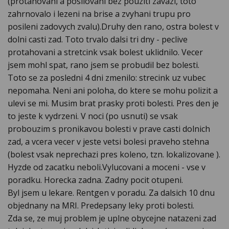
(protahovani a posilovani bez pouziti zavazi, toto
zahrnovalo i lezeni na brise a zvyhani trupu pro
posileni zadovych zvalu).Druhy den rano, ostra bolest v
dolni casti zad. Toto trvalo dalsi tri dny - peclive
protahovani a stretcink vsak bolest uklidnilo. Vecer
jsem mohl spat, rano jsem se probudil bez bolesti.
Toto se za posledni 4 dni zmenilo: strecink uz vubec
nepomaha. Neni ani poloha, do ktere se mohu polizit a
ulevi se mi. Musim brat prasky proti bolesti. Pres den je
to jeste k vydrzeni. V noci (po usnuti) se vsak
probouzim s pronikavou bolesti v prave casti dolnich
zad, a vcera vecer v jeste vetsi bolesi praveho stehna
(bolest vsak neprechazi pres koleno, tzn. lokalizovane ).
Hyzde od zacatku neboli.Vylucovani a moceni - vse v
poradku. Horecka zadna. Zadny pocit otupeni.
Byl jsem u lekare. Rentgen v poradu. Za dalsich 10 dnu
objednany na MRI. Predepsany leky proti bolesti.
Zda se, ze muj problem je uplne obycejne natazeni zad