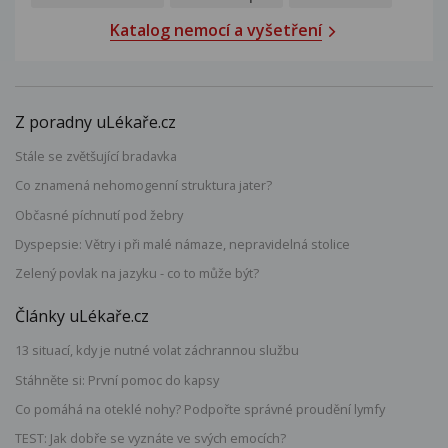
Katalog nemocí a vyšetření
Z poradny uLékaře.cz
Stále se zvětšující bradavka
Co znamená nehomogenní struktura jater?
Občasné píchnutí pod žebry
Dyspepsie: Větry i při malé námaze, nepravidelná stolice
Zelený povlak na jazyku - co to může být?
Články uLékaře.cz
13 situací, kdy je nutné volat záchrannou službu
Stáhněte si: První pomoc do kapsy
Co pomáhá na oteklé nohy? Podpořte správné proudění lymfy
TEST: Jak dobře se vyznáte ve svých emocích?