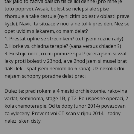
tak jako to zaziva dalsich tisice lidi denne (pro mne je
toto poprve). Avsak, bolest se nelepsi ale spise
zhorsuje a take cestuje (nyni citim bolest v oblasti prave
kycle). Navic, ta situace v noci a ne tolik pres den. Nez se
opet uvidim s lekarem, co mam delat?
1. Prestat uplne se strecinkem? (cetl jsem ruzne rady)
2. Horke vs. chladna terapie? (vana versus chladeni?)
3. Existuje neco, co mi pomuze spat? (vcera jsem si vzal
leky proti bolesti v 23hod, a ve 2hod jsem si musel brat
dalsi lek - spat jsem nemohl do 6 rana). Uz nekolik dni
nejsem schopny poradne delat praci.
Dulezite: pred rokem a 4 mesici orchiektomie, rakovina
varlat, seminoma, stage 1B, pT2. Po uspesne operaci, 2
kola chemoterapie. Od te doby (unor 2014) povazovan
za vyleceny. Preventivni CT scan v rijnu 2014 - zadny
nalez, sken cisty.