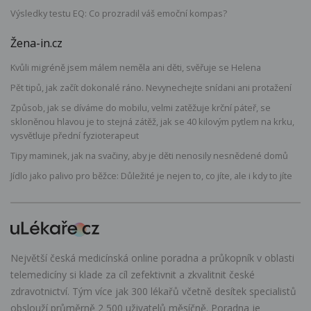
Výsledky testu EQ: Co prozradil váš emoční kompas?
Žena-in.cz
Kvůli migréně jsem málem neměla ani děti, svěřuje se Helena
Pět tipů, jak začít dokonalé ráno. Nevynechejte snídani ani protažení
Způsob, jak se díváme do mobilu, velmi zatěžuje krční páteř, se
skloněnou hlavou je to stejná zátěž, jak se 40 kilovým pytlem na krku,
vysvětluje přední fyzioterapeut
Tipy maminek, jak na svačiny, aby je děti nenosily nesnědené domů
Jídlo jako palivo pro běžce: Důležité je nejen to, co jíte, ale i kdy to jíte
Největší česká medicínská online poradna a průkopník v oblasti
telemedicíny si klade za cíl zefektivnit a zkvalitnit české
zdravotnictví. Tým více jak 300 lékařů včetně desítek specialistů
obslouží průměrně 2 500 uživatelů měsíčně. Poradna je