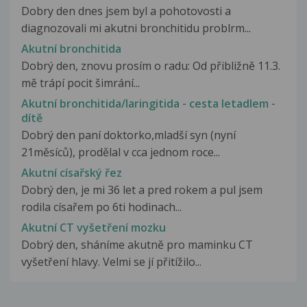
Dobry den dnes jsem byl a pohotovosti a
diagnozovali mi akutni bronchitidu problrm...
Akutní bronchitida
Dobrý den, znovu prosím o radu: Od přibližně 11.3.
mě trápí pocit šimrání...
Akutní bronchitida/laringitida - cesta letadlem -
dítě
Dobrý den paní doktorko,mladší syn (nyní
21měsíců), prodělal v cca jednom roce...
Akutní císařský řez
Dobrý den, je mi 36 let a pred rokem a pul jsem
rodila císařem po 6ti hodinach...
Akutní CT vyšetření mozku
Dobrý den, sháníme akutně pro maminku CT
vyšetření hlavy. Velmi se jí přitížilo...