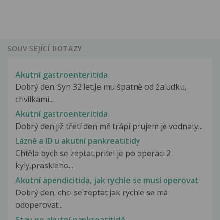
SOUVISEJÍCÍ DOTAZY
Akutní gastroenteritida
Dobrý den. Syn 32 let.Je mu špatně od žaludku,
chvilkami...
Akutní gastroenteritida
Dobrý den již třetí den mě trápí prujem je vodnaty...
Lázně a ID u akutní pankreatitidy
Chtěla bych se zeptat.pritel je po operaci 2
kyly,praskleho...
Akutní apendicitida, jak rychle se musí operovat
Dobrý den, chci se zeptat jak rychle se má
odoperovat...
Stav po akutní pankreatitidě