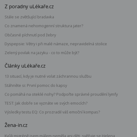
Z poradny uLékaře.cz
Stále se zvětšující bradavka
Co znamená nehomogenní struktura jater?
Občasné píchnutí pod žebry
Dyspepsie: Větry i při malé námaze, nepravidelná stolice
Zelený povlak na jazyku - co to může být?
Články uLékaře.cz
13 situací, kdy je nutné volat záchrannou službu
Stáhněte si: První pomoc do kapsy
Co pomáhá na oteklé nohy? Podpořte správné proudění lymfy
TEST: Jak dobře se vyznáte ve svých emocích?
Výsledky testu EQ: Co prozradil váš emoční kompas?
Žena-in.cz
Kvůli migréně jsem málem neměla ani děti, svěřuje se Helena