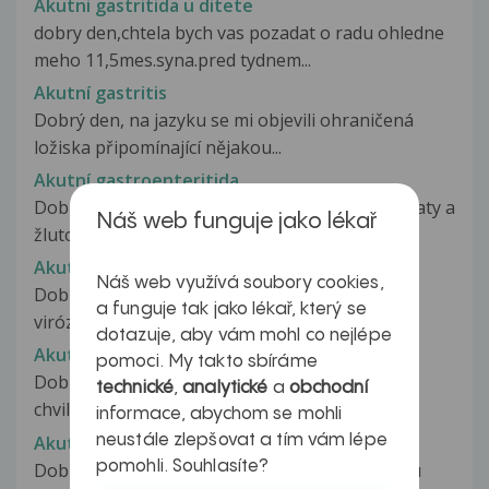
Akutni gastritida u ditete
dobry den,chtela bych vas pozadat o radu ohledne
meho 11,5mes.syna.pred tydnem...
Akutní gastritis
Dobrý den, na jazyku se mi objevili ohraničená
ložiska připomínající nějakou...
Akutní gastroenteritida
Dobrý den již třetí den mě trápí prujem je vodnaty a
Náš web funguje jako lékař
žluto hnědý. Než se průjem...
Akutní gastroenteritida
Náš web využívá soubory cookies,
Dobrý den, před 5dny mi začala střevní
a funguje tak jako lékař, který se
viróza,doprovázena 2denním zvracením...
dotazuje, aby vám mohl co nejlépe
Akutní gastroenteritida
pomoci. My takto sbíráme
Dobrý den. Syn 32 let.Je mu špatně od žaludku,
technické
,
analytické
a
obchodní
chvilkami navaly křeč . Leží,je...
informace, abychom se mohli
Akutní hepatitida C a práce v potravinářství
neustále zlepšovat a tím vám lépe
pomohli. Souhlasíte?
Dobrý den,asi sem se nakazila hepatitidou typu