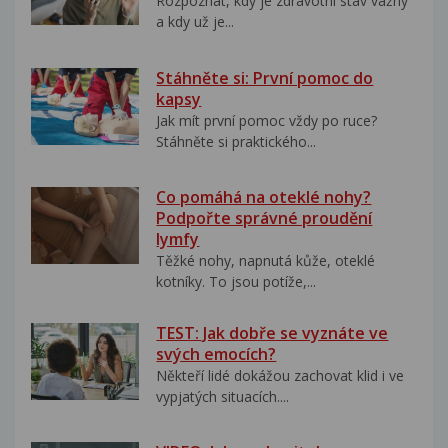
Rozpoznat, kdy je zdravotní stav vážný
a kdy už je...
Stáhněte si: První pomoc do
kapsy
Jak mít první pomoc vždy po ruce?
Stáhněte si praktického...
Co pomáhá na oteklé nohy?
Podpořte správné proudění
lymfy
Těžké nohy, napnutá kůže, oteklé
kotníky. To jsou potíže,...
TEST: Jak dobře se vyznáte ve
svých emocích?
Někteří lidé dokážou zachovat klid i ve
vypjatých situacích....