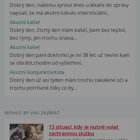
Dobrý den, našemu synovi dnes u lékaře do zprávy
napsali, že má akutní tubulo-intersticiální...
Akutní kašel
Dobrý den, čtvrtý den mám kašel, jsem bez teplot,
bez rýmy, jen trochu únava,...
Akutní kašel
Dobrý den pani doktorko,je mi 38 let: už nevím kam
se obrátit,chodím od vyšetření...
Akutní konjunktivitida
Dobrý den už asi týden mám trochu zakalené oči a
trochu potrhané žilky co by...
MOHLO BY VÁS ZAJÍMAT
13 situací, kdy je nutné volat
záchrannou službu