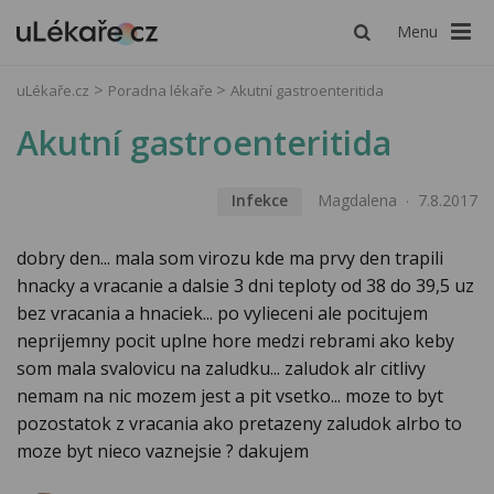
Menu
uLékaře.cz
Poradna lékaře
Akutní gastroenteritida
Akutní gastroenteritida
Infekce
Magdalena
7.8.2017
dobry den... mala som virozu kde ma prvy den trapili
hnacky a vracanie a dalsie 3 dni teploty od 38 do 39,5 uz
bez vracania a hnaciek... po vylieceni ale pocitujem
neprijemny pocit uplne hore medzi rebrami ako keby
som mala svalovicu na zaludku... zaludok alr citlivy
nemam na nic mozem jest a pit vsetko... moze to byt
pozostatok z vracania ako pretazeny zaludok alrbo to
moze byt nieco vaznejsie ? dakujem