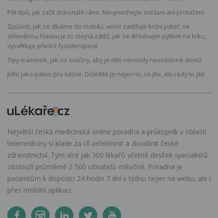
Pět tipů, jak začít dokonalé ráno. Nevynechejte snídani ani protažení
Způsob, jak se díváme do mobilu, velmi zatěžuje krční páteř, se
skloněnou hlavou je to stejná zátěž, jak se 40 kilovým pytlem na krku,
vysvětluje přední fyzioterapeut
Tipy maminek, jak na svačiny, aby je děti nenosily nesnědené domů
Jídlo jako palivo pro běžce: Důležité je nejen to, co jíte, ale i kdy to jíte
Největší česká medicínská online poradna a průkopník v oblasti
telemedicíny si klade za cíl zefektivnit a zkvalitnit české
zdravotnictví. Tým více jak 300 lékařů včetně desítek specialistů
obslouží průměrně 2 500 uživatelů měsíčně. Poradna je
pacientům k dispozici 24 hodin 7 dní v týdnu nejen na webu, ale i
přes mobilní aplikaci.