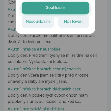
C,zatím čekám,první testy dopadli...
Souhlasím
Akutní cholecystektomie?
Dobrý den pane doktore,mám určený termín
cholecystektomie za měsíc,ale nyní...
Nesouhlasím
Nastavení
Akutní IMC
Dobrý den, Začalo me pálit přirození při čůrani ,
dvakrát to bylo po sexu...
Akutní infekce a neutrofilie
Dobry den. Pred tremi tydny se mi ze dne na den
udelalo zle. Vyskocila mi teplota...
Akutní infekce horních cest dýchacích
Dobrý den Včera jsem se cítil v práci hrozně
unavený a slabý ale myslel jsem...
Akutní infekce horních dýchacích cest
Dobry den, v poslednych dvoch dnoch mam
problemy s unavou, kazde rano ked sa...
Akutní intersticiální nefritidu