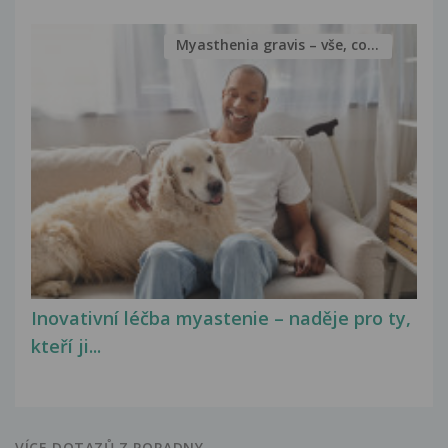
Myasthenia gravis – vše, co...
Inovativní léčba myastenie – naděje pro ty,
kteří ji...
VÍCE DOTAZŮ Z PORADNY