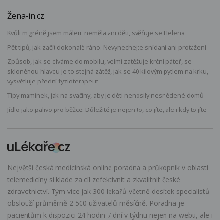
Žena-in.cz
Kvůli migréně jsem málem neměla ani děti, svěřuje se Helena
Pět tipů, jak začít dokonalé ráno. Nevynechejte snídani ani protažení
Způsob, jak se díváme do mobilu, velmi zatěžuje krční páteř, se
skloněnou hlavou je to stejná zátěž, jak se 40 kilovým pytlem na krku,
vysvětluje přední fyzioterapeut
Tipy maminek, jak na svačiny, aby je děti nenosily nesnědené domů
Jídlo jako palivo pro běžce: Důležité je nejen to, co jíte, ale i kdy to jíte
Největší česká medicínská online poradna a průkopník v oblasti
telemedicíny si klade za cíl zefektivnit a zkvalitnit české
zdravotnictví. Tým více jak 300 lékařů včetně desítek specialistů
obslouží průměrně 2 500 uživatelů měsíčně. Poradna je
pacientům k dispozici 24 hodin 7 dní v týdnu nejen na webu, ale i