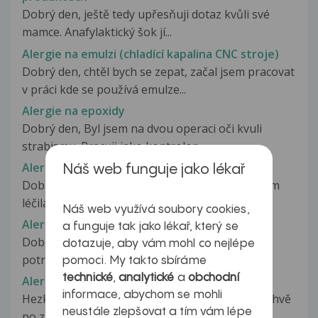
Dobrý den, ještě tedy upřesňuji dotaz kvůli své
mamce. Anafylaktický šok jí...
Alergie na emulzi (chladící kapalina CNC stroje)
Dobrý den, chtěl bych se zepat, začal jsem pracovat
v práci kde se používá emulze...
Alergie na epoxidy
Dobrý den, Byl jsem na dvou operaci oči kvuli
strabismu. Pracuji jako kontrolor...
Alergie na Fromilid (?)
Náš web funguje jako lékař
Dobrý den, měla jsem týden angínu, kterou jsem
léčila penicilinem. Do toho se...
Náš web využívá soubory cookies,
Alergie na gliadin
a funguje tak jako lékař, který se
Dobrý den, nedávno jsem absolvovala Alcat
dotazuje, aby vám mohl co nejlépe
potravinové testy, kvůli dlouhodobým...
pomoci. My takto sbíráme
technické
,
analytické
a
obchodní
Alergie na Gynoflor
informace, abychom se mohli
Hezký den, udělala se mi alergická reakce v pochvě
neustále zlepšovat a tím vám lépe
po zavedení tablety gynoflor....