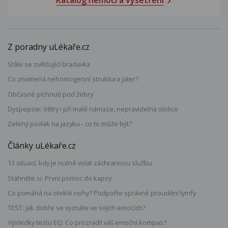
Katalog nemocí a vyšetření
Z poradny uLékaře.cz
Stále se zvětšující bradavka
Co znamená nehomogenní struktura jater?
Občasné píchnutí pod žebry
Dyspepsie: Větry i při malé námaze, nepravidelná stolice
Zelený povlak na jazyku - co to může být?
Články uLékaře.cz
13 situací, kdy je nutné volat záchrannou službu
Stáhněte si: První pomoc do kapsy
Co pomáhá na oteklé nohy? Podpořte správné proudění lymfy
TEST: Jak dobře se vyznáte ve svých emocích?
Výsledky testu EQ: Co prozradil váš emoční kompas?