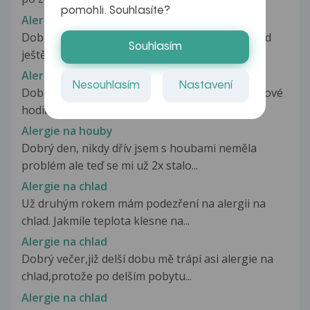
pomohli. Souhlasíte?
Alergie na hmyzí bodnutí
Dobrý den, setkala jsem se s názorem, že pokud
Souhlasím
ještě nikdy člověk nebyl pobodán...
Alergie na hodinky
Nesouhlasím
Nastavení
Dobrý den, pořídila jsem si celkem drahé značkové
hodinky z oceli a zjistila...
Alergie na houby
Dobrý den, nikdy dřív jsem s houbami neměla
problém ale teď se mi už 2x stalo...
Alergie na chlad
Už druhým rokem mám podezření na alergii na
chlad. Jakmile teplota klesne na...
Alergie na chlad
Dobrý večer,již delší dobu mě trápí asi alergie na
chlad,protože po delším pobytu...
Alergie na chlad