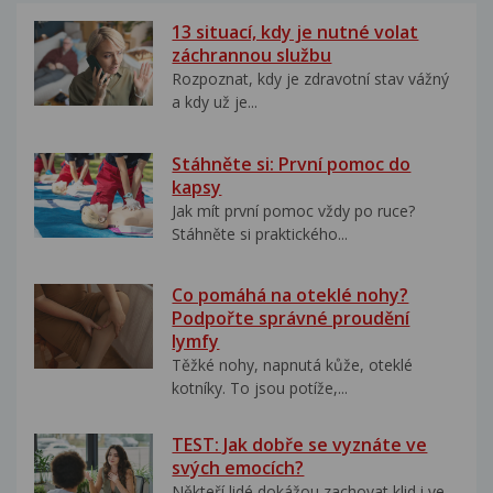
13 situací, kdy je nutné volat
záchrannou službu
Rozpoznat, kdy je zdravotní stav vážný
a kdy už je...
Stáhněte si: První pomoc do
kapsy
Jak mít první pomoc vždy po ruce?
Stáhněte si praktického...
Co pomáhá na oteklé nohy?
Podpořte správné proudění
lymfy
Těžké nohy, napnutá kůže, oteklé
kotníky. To jsou potíže,...
TEST: Jak dobře se vyznáte ve
svých emocích?
Někteří lidé dokážou zachovat klid i ve