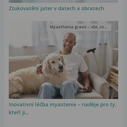
Ztukovatění jater v datech a obrazech
Myasthenia gravis – vše, co...
Inovativní léčba myastenie – naděje pro ty,
kteří ji...