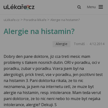
Menu
uLékaře.cz
Poradna lékaře
Alergie na histamin?
Alergie na histamin?
Alergie
Tomáš
4.12.2014
Dobry den pane doktore, jiz cca treti mesic mam
problemy s tlakem nosnich dutin. ORl v poradku, oci v
poradku, zubar v poradku. Vcera jsem byl na
alergologii, prick trest, vse v poradku, jen pozitivni test
na histamin 3. Pani doktorka rikala, ze to nic
neznamena, ja jsem na internetu cetl, ze muze byt
alergie na histamin, resp. intolerance. Mam teda verut
pani doktorce, ze to nic neni nebo to muze byt nejaka
intolerance, alergie? Dekuji. S