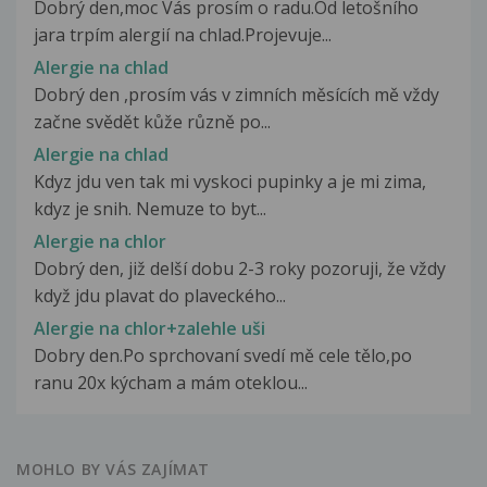
Dobrý den,moc Vás prosím o radu.Od letošního
jara trpím alergií na chlad.Projevuje...
Alergie na chlad
Dobrý den ,prosím vás v zimních měsících mě vždy
začne svědět kůže různě po...
Alergie na chlad
Kdyz jdu ven tak mi vyskoci pupinky a je mi zima,
kdyz je snih. Nemuze to byt...
Alergie na chlor
Dobrý den, již delší dobu 2-3 roky pozoruji, že vždy
když jdu plavat do plaveckého...
Alergie na chlor+zalehle uši
Dobry den.Po sprchovaní svedí mě cele tělo,po
ranu 20x kýcham a mám oteklou...
MOHLO BY VÁS ZAJÍMAT