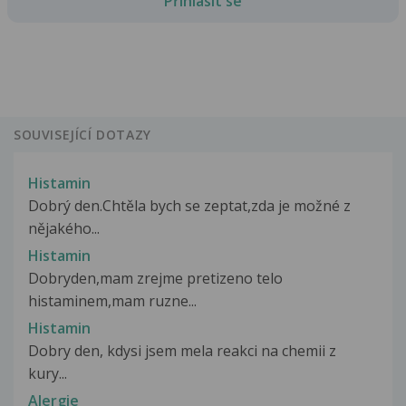
Přihlásit se
SOUVISEJÍCÍ DOTAZY
Histamin
Dobrý den.Chtěla bych se zeptat,zda je možné z
nějakého...
Histamin
Dobryden,mam zrejme pretizeno telo
histaminem,mam ruzne...
Histamin
Dobry den, kdysi jsem mela reakci na chemii z
kury...
Alergie