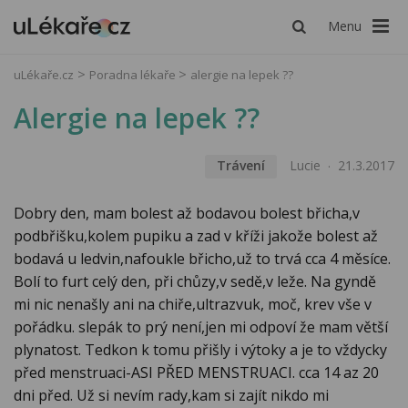
Menu
uLékaře.cz
Poradna lékaře
alergie na lepek ??
Alergie na lepek ??
Trávení
Lucie
21.3.2017
Dobry den, mam bolest až bodavou bolest břicha,v
podbřišku,kolem pupiku a zad v kříži jakože bolest až
bodavá u ledvin,nafoukle břicho,už to trvá cca 4 měsíce.
Bolí to furt celý den, při chůzy,v sedě,v leže. Na gyndě
mi nic nenašly ani na chiře,ultrazvuk, moč, krev vše v
pořádku. slepák to prý není,jen mi odpoví že mam větší
plynatost. Tedkon k tomu přišly i výtoky a je to vždycky
před menstruaci-ASI PŘED MENSTRUACI. cca 14 az 20
dni před. Už si nevím rady,kam si zajít nikdo mi