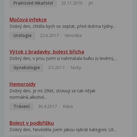
Praktické lékařství
20.11.2016
jiri
Močová infekce
Dobrý den, chtěla bych se zeptat, před dvěma týdny...
Urologie
22.6.2017
Veronika
Výtok z bradavky, bolest břicha
Dobrý den, v prsu jsem si nahmatala bulku (v levém),...
Gynekologie
3.5.2017
Nicky
Hemoroidy
Dobrý den, je mi 29let, stravuji se tak nějak
normálně,alkohol...
Trávení
30.4.2017
Klára
Bolest v podbřišku
Dobrý den, Nevěděla jsem jakou vybrat kategorii. Už...