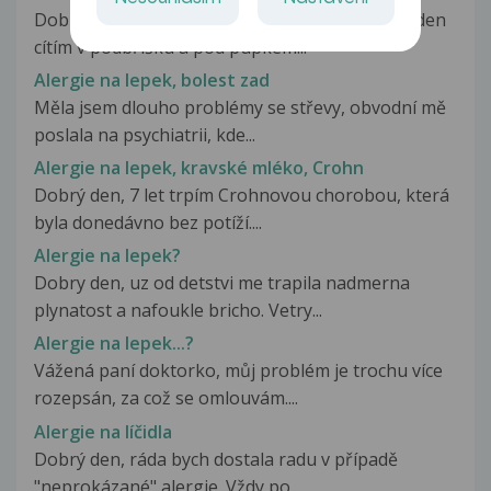
Dobrý den. Asi půl roku mám problémy. Každý den
cítím v podbřišku a pod pupkem...
Alergie na lepek, bolest zad
Měla jsem dlouho problémy se střevy, obvodní mě
poslala na psychiatrii, kde...
Alergie na lepek, kravské mléko, Crohn
Dobrý den, 7 let trpím Crohnovou chorobou, která
byla donedávno bez potíží....
Alergie na lepek?
Dobry den, uz od detstvi me trapila nadmerna
plynatost a nafoukle bricho. Vetry...
Alergie na lepek...?
Vážená paní doktorko, můj problém je trochu více
rozepsán, za což se omlouvám....
Alergie na líčidla
Dobrý den, ráda bych dostala radu v případě
"neprokázané" alergie. Vždy po...