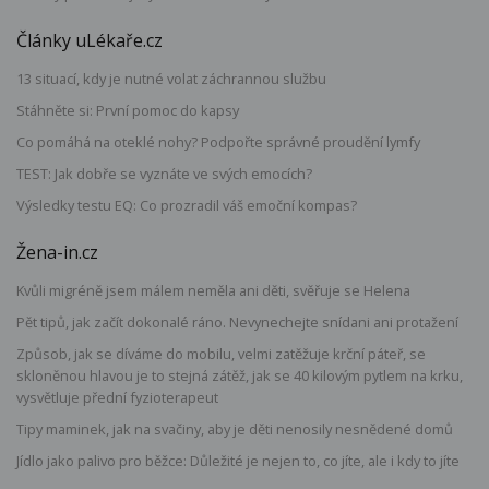
Články uLékaře.cz
13 situací, kdy je nutné volat záchrannou službu
Stáhněte si: První pomoc do kapsy
Co pomáhá na oteklé nohy? Podpořte správné proudění lymfy
TEST: Jak dobře se vyznáte ve svých emocích?
Výsledky testu EQ: Co prozradil váš emoční kompas?
Žena-in.cz
Kvůli migréně jsem málem neměla ani děti, svěřuje se Helena
Pět tipů, jak začít dokonalé ráno. Nevynechejte snídani ani protažení
Způsob, jak se díváme do mobilu, velmi zatěžuje krční páteř, se
skloněnou hlavou je to stejná zátěž, jak se 40 kilovým pytlem na krku,
vysvětluje přední fyzioterapeut
Tipy maminek, jak na svačiny, aby je děti nenosily nesnědené domů
Jídlo jako palivo pro běžce: Důležité je nejen to, co jíte, ale i kdy to jíte