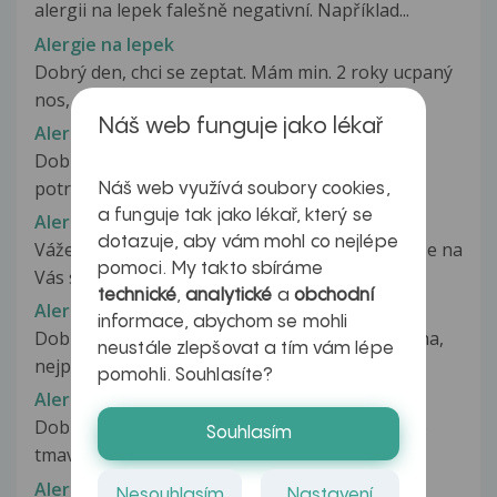
alergii na lepek falešně negativní. Například...
Alergie na lepek
Dobrý den, chci se zeptat. Mám min. 2 roky ucpaný
nos, musim si pořád splichat...
Náš web funguje jako lékař
Alergie na lepek
Dobrÿ den,před 20lety mi byla diagnostikována
potravinová alergie na mléko,mouku...
Náš web využívá soubory cookies,
a funguje tak jako lékař, který se
Alergie na lepek - vyšetření
dotazuje, aby vám mohl co nejlépe
Vážená paní doktorko, zdravím Vás a obracím se na
pomoci. My takto sbíráme
Vás se žádostí o odpověď....
technické
,
analytické
a
obchodní
Alergie na lepek ??
informace, abychom se mohli
Dobrý den, syn(17,5 let) má od září bolesti břicha,
neustále zlepšovat a tím vám lépe
nejprve jsme si mysleli,...
pomohli. Souhlasíte?
Alergie na lepek ??
Dobrý den mám dotaz když sním at světle nebo
Souhlasím
tmavě pečivo tak mi naskačou takové...
Alergie na lepek ??
Nesouhlasím
Nastavení