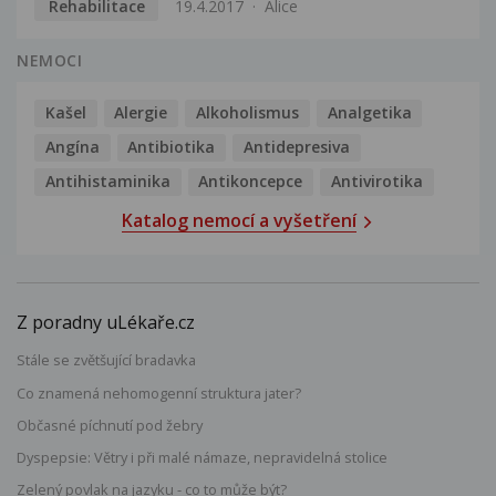
Rehabilitace
19.4.2017
Alice
NEMOCI
Kašel
Alergie
Alkoholismus
Analgetika
Angína
Antibiotika
Antidepresiva
Antihistaminika
Antikoncepce
Antivirotika
Katalog nemocí a vyšetření
Z poradny uLékaře.cz
Stále se zvětšující bradavka
Co znamená nehomogenní struktura jater?
Občasné píchnutí pod žebry
Dyspepsie: Větry i při malé námaze, nepravidelná stolice
Zelený povlak na jazyku - co to může být?