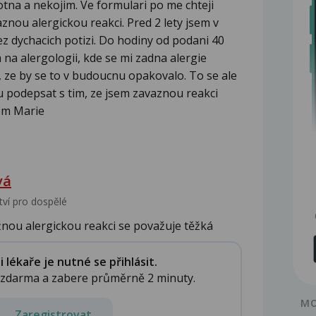
otna a nekojim. Ve formulari po me chteji
znou alergickou reakci. Pred 2 lety jsem v
ez dychacich potizi. Do hodiny od podani 40
m na alergologii, kde se mi zadna alergie
, ze by se to v budoucnu opakovalo. To se ale
u podepsat s tim, ze jsem zavaznou reakci
em Marie
vá
tví pro dospělé
nou alergickou reakci se považuje těžká
...
lékaře je nutné se přihlásit.
e zdarma a zabere průměrně 2 minuty.
MO
Zaregistrovat