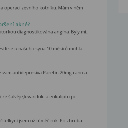
na operaci zevního kotníku. Mám v něm
horšení akné?
ktorkou diagnostikována angína. Byly mi...
jestli se u našeho syna 10 měsíců mohla
zivam antidepresiva Paretin 20mg rano a
i ze šalvěje,levandule a eukaliptu po
přítelkyní jsem už téměř rok. Po zhruba...