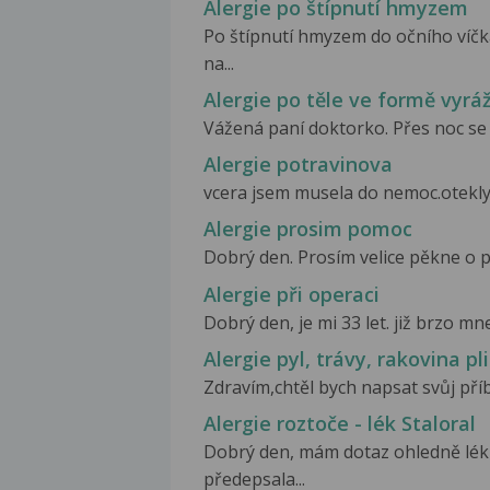
Alergie po štípnutí hmyzem
Po štípnutí hmyzem do očního víčk
na...
Alergie po těle ve formě vyrá
Vážená paní doktorko. Přes noc se mi
Alergie potravinova
vcera jsem musela do nemoc.otekly j
Alergie prosim pomoc
Dobrý den. Prosím velice pěkne o po
Alergie při operaci
Dobrý den, je mi 33 let. již brzo mn
Alergie pyl, trávy, rakovina pli
Zdravím,chtěl bych napsat svůj příb
Alergie roztoče - lék Staloral
Dobrý den, mám dotaz ohledně léku
předepsala...