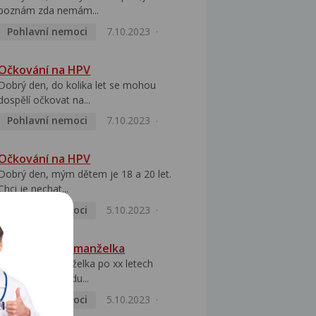
poznám zda nemám...
Pohlavní nemoci
7.10.2023
Očkování na HPV
Dobrý den, do kolika let se mohou
dospělí očkovat na...
Pohlavní nemoci
7.10.2023
Očkování na HPV
Dobrý den, mým dětem je 18 a 20 let.
Chci je nechat...
Pohlavní nemoci
5.10.2023
HPV pozitivní manželka
Dobrý den, manželka po xx letech
přivezla z Východu...
Pohlavní nemoci
5.10.2023