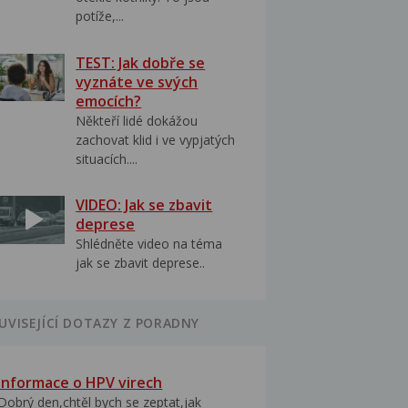
potíže,...
TEST: Jak dobře se
vyznáte ve svých
emocích?
Někteří lidé dokážou
zachovat klid i ve vypjatých
situacích....
VIDEO: Jak se zbavit
deprese
Shlédněte video na téma
jak se zbavit deprese..
UVISEJÍCÍ DOTAZY Z PORADNY
Informace o HPV virech
Dobrý den,chtěl bych se zeptat,jak