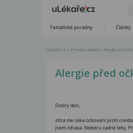
Tematické poradny
Články
uLékaře.cz
Poradna lékaře
Alergie před oč
Alergie před oč
Dobry den,
zitra me ceka ockovani proti covidu.
Jsem zdrava. Neberu zadne leky. P