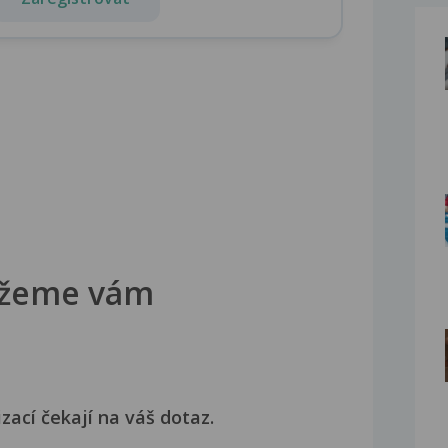
žeme vám
izací čekají na váš dotaz.