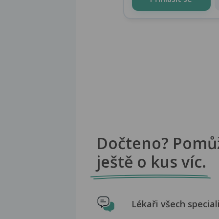
Dočteno? Pomů
ještě o kus víc.
Lékaři všech special