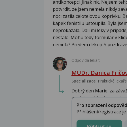
antikoncepci. Jinak nic. Nejsem teh
potvrdit, ze jsem nemela nikdy zava
noci zazila celotelovou koprivku. B
kapek fenistilu ustoupila. Byla jse
neprokazala. Dali mi leky v pripade
nestalo. Mohu tedy formular v klid
nemela? Predem dekuji. S pozdrav
Odpovídá lékař:
MUDr. Danica Fričo
Specializace:
Praktické lékařs
Dobrý den Marie, za závaž
anafylaxe, která se projevu
Pro zobrazení odpovědi 
Přihlášení/registrace j
Přihlásit se