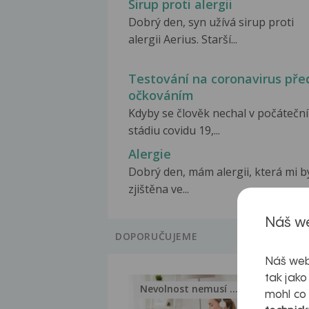
Sirup proti alergii
Dobrý den, syn užívá sirup proti
alergii Aerius. Starší...
Testování na coronavirus pře
očkováním
Kdyby se člověk nechal v počátečn
stádiu covidu 19,...
Alergie
Dobrý den, mám alergii, která mi b
zjištěna ve...
Náš we
DOPORUČUJEME
Náš web
tak jako
Nevolnost nemusí být nutnou...
Jak 
mohl co