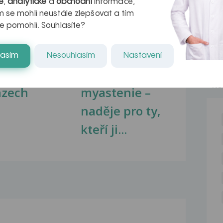
é
,
analytické
a
obchodní
informace,
 se mohli neustále zlepšovat a tím
e pomohli. Souhlasíte?
kovatění
Inovativní
lasím
Nesouhlasím
Nastavení
r v datech a
léčba
NE
azech
myastenie –
naděje pro ty,
kteří ji...