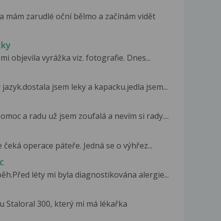
a mám zarudlé oční bělmo a začínám vidět
žky
 objevila vyrážka viz. fotografie. Dnes...
azyk.dostala jsem leky a kapacku.jedla jsem...
moc a radu už jsem zoufalá a nevím si rady....
e čeká operace páteře. Jedná se o výhřez...
c
ěh.Před léty mi byla diagnostikována alergie...
 Staloral 300, který mi má lékařka