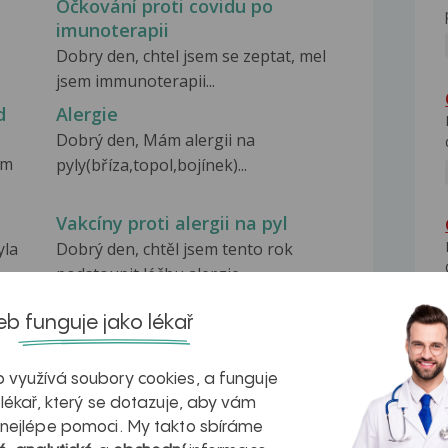
Očkování proti covidu po
imunoterapii
Dobry den, chtel jsem se zeptat, mel
jsem immunoterapii...
d
Alergie
Dobrý den, Mám alergii na
ím
pyly(bříza,topol,bojínek)...
Vakcíny proti alergii na pyl
yla
Dobrý den, chtěl jsem tento rok
podstoupit léčbu alergie...
b funguje jako lékař
 využívá soubory cookies, a funguje
 lékař, který se dotazuje, aby vám
na zdravá játra?
Myasthenia gravis – vše, co...
 nejlépe pomoci. My takto sbíráme