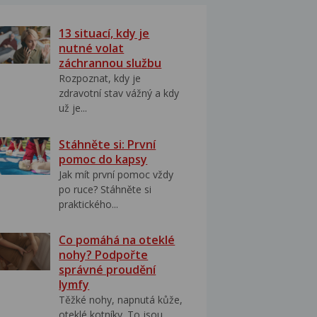
13 situací, kdy je
nutné volat
záchrannou službu
Rozpoznat, kdy je
zdravotní stav vážný a kdy
už je...
Stáhněte si: První
pomoc do kapsy
Jak mít první pomoc vždy
po ruce? Stáhněte si
praktického...
Co pomáhá na oteklé
nohy? Podpořte
správné proudění
lymfy
Těžké nohy, napnutá kůže,
oteklé kotníky. To jsou