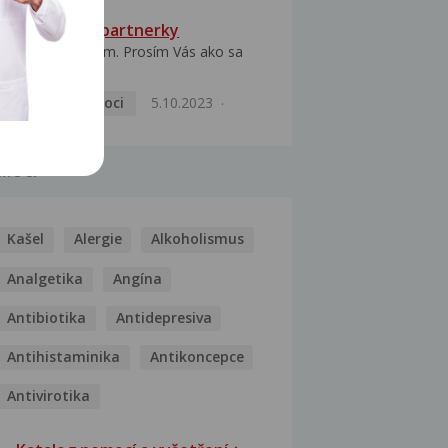
HPV typ 52 u partnerky
Dobrý deň prajem. Prosím Vás ako sa
dá vyliečiť vírus...
Pohlavní nemoci
5.10.2023
MOCI
Kašel
Alergie
Alkoholismus
Analgetika
Angína
Antibiotika
Antidepresiva
Antihistaminika
Antikoncepce
Antivirotika