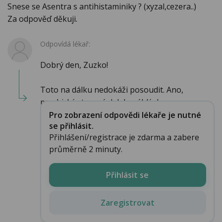
Snese se Asentra s antihistaminiky ? (xyzal,cezera..)
Za odpověď děkuji.
Odpovídá lékař:
Dobrý den, Zuzko!
Toto na dálku nedokáži posoudit. Ano,
psychický stav má dalekosáhlý dop...
Pro zobrazení odpovědi lékaře je nutné
se přihlásit.
Přihlášení/registrace je zdarma a zabere
průměrně 2 minuty.
Přihlásit se
Zaregistrovat