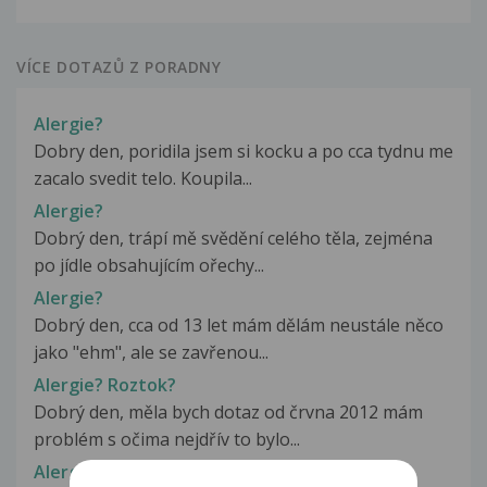
VÍCE DOTAZŮ Z PORADNY
Alergie?
Dobry den, poridila jsem si kocku a po cca tydnu me
zacalo svedit telo. Koupila...
Alergie?
Dobrý den, trápí mě svědění celého těla, zejména
po jídle obsahujícím ořechy...
Alergie?
Dobrý den, cca od 13 let mám dělám neustále něco
jako "ehm", ale se zavřenou...
Alergie? Roztok?
Dobrý den, měla bych dotaz od črvna 2012 mám
problém s očima nejdřív to bylo...
Alergie? vysoký krevní tlak?