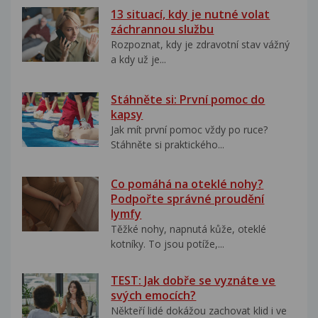
13 situací, kdy je nutné volat
záchrannou službu
Rozpoznat, kdy je zdravotní stav vážný
a kdy už je...
Stáhněte si: První pomoc do
kapsy
Jak mít první pomoc vždy po ruce?
Stáhněte si praktického...
Co pomáhá na oteklé nohy?
Podpořte správné proudění
lymfy
Těžké nohy, napnutá kůže, oteklé
kotníky. To jsou potíže,...
TEST: Jak dobře se vyznáte ve
svých emocích?
Někteří lidé dokážou zachovat klid i ve