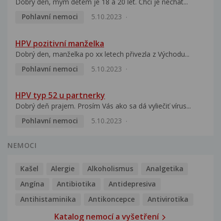
Dobrý den, mým dětem je 18 a 20 let. Chci je nechat...
Pohlavní nemoci
5.10.2023
HPV pozitivní manželka
Dobrý den, manželka po xx letech přivezla z Východu...
Pohlavní nemoci
5.10.2023
HPV typ 52 u partnerky
Dobrý deň prajem. Prosím Vás ako sa dá vyliečiť vírus...
Pohlavní nemoci
5.10.2023
NEMOCI
Kašel
Alergie
Alkoholismus
Analgetika
Angína
Antibiotika
Antidepresiva
Antihistaminika
Antikoncepce
Antivirotika
Katalog nemocí a vyšetření