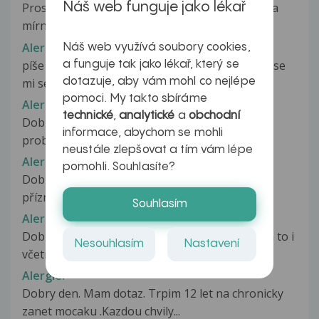
Náš web funguje jako lékař
Prosím o radu - při ranním probuzení jsem měla
mírně napuchlý obličej, rudý...
Alergie??
Náš web využívá soubory cookies,
píše se o alergiích.je možné,že když jím rýži,tak se
a funguje tak jako lékař, který se
mi sevře něco v hrdle?je...
dotazuje, aby vám mohl co nejlépe
pomoci. My takto sbíráme
Alergie???
technické
,
analytické
a
obchodní
Dobrý den, nikdy předtím jsem neměla žádný
informace, abychom se mohli
problém, pouze v mládí atopický ekzém,...
neustále zlepšovat a tím vám lépe
Alergie?...
pomohli. Souhlasíte?
Dobrý den,paní doktorko.Chcise zeptat,zda mé
příznaky mohou být alergii?.. Někdy...
Souhlasím
Alergie?/ kojení
Dobrý den. Léta si barvím vlasy bez problému a to i
Nesouhlasím
Nastavení
včetně těhotenství a po...
Alergie.
Dobry den. Mam dotaz. Trpim 12 let na chronicky
zanet mocaku .Kazdou chvily...