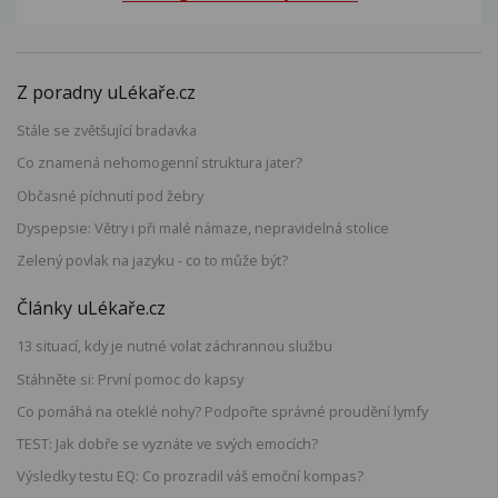
Z poradny uLékaře.cz
Stále se zvětšující bradavka
Co znamená nehomogenní struktura jater?
Občasné píchnutí pod žebry
Dyspepsie: Větry i při malé námaze, nepravidelná stolice
Zelený povlak na jazyku - co to může být?
Články uLékaře.cz
13 situací, kdy je nutné volat záchrannou službu
Stáhněte si: První pomoc do kapsy
Co pomáhá na oteklé nohy? Podpořte správné proudění lymfy
TEST: Jak dobře se vyznáte ve svých emocích?
Výsledky testu EQ: Co prozradil váš emoční kompas?