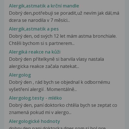
Alergik,astmatik a krční mandle
Dobrý den,potřebuji se poradit,už nevím jak dál,má
dcera se narodila v 7 měsíci...
Alergik,astmatik a pes
Dobrý den, od svých 12 let mám astma bronchiale.
Chtěli bychom si s partnerem...
Alergiká reakce na kůži
Dobrý den přítelkyně si barvila vlasy nastala
alergicka reakce začala natekat...
Alergolog
Dobrý den , rád bych se objednal k odbornému
vyšetření alergií . Momentálně...
Alergolog.testy - mléko
Dobrý den, paní doktorko chtěla bych se zeptat co
znamená pokud mi v alergo...
Alergologické hodnoty
dobry den pani doktorka,dnes som si bol pre