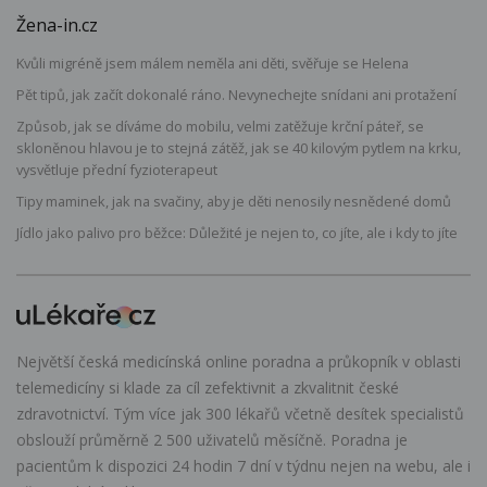
Žena-in.cz
Kvůli migréně jsem málem neměla ani děti, svěřuje se Helena
Pět tipů, jak začít dokonalé ráno. Nevynechejte snídani ani protažení
Způsob, jak se díváme do mobilu, velmi zatěžuje krční páteř, se
skloněnou hlavou je to stejná zátěž, jak se 40 kilovým pytlem na krku,
vysvětluje přední fyzioterapeut
Tipy maminek, jak na svačiny, aby je děti nenosily nesnědené domů
Jídlo jako palivo pro běžce: Důležité je nejen to, co jíte, ale i kdy to jíte
Největší česká medicínská online poradna a průkopník v oblasti
telemedicíny si klade za cíl zefektivnit a zkvalitnit české
zdravotnictví. Tým více jak 300 lékařů včetně desítek specialistů
obslouží průměrně 2 500 uživatelů měsíčně. Poradna je
pacientům k dispozici 24 hodin 7 dní v týdnu nejen na webu, ale i