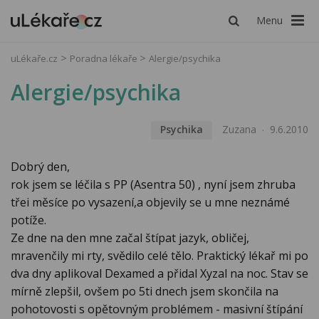
Menu
uLékaře.cz
Poradna lékaře
Alergie/psychika
Alergie/psychika
Psychika
Zuzana
9.6.2010
Dobrý den,
rok jsem se léčila s PP (Asentra 50) , nyní jsem zhruba
třei měsíce po vysazení,a objevily se u mne neznámé
potíže.
Ze dne na den mne začal štípat jazyk, obličej,
mravenčily mi rty, svědilo celé tělo. Praktický lékař mi po
dva dny aplikoval Dexamed a přidal Xyzal na noc. Stav se
mírně zlepšil, ovšem po 5ti dnech jsem skončila na
pohotovosti s opětovným problémem - masivní štípání