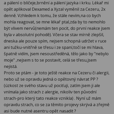
a pálení o bličeje,brnění a pálení jazyka i krku. Lékař mi
opět aplikoval Dexamed a Xyzal vyměnil za Cezeru, 2x
denně. Vzhledem k tomu, že stále nevím,na co bych
mohla reagovat, se mne lékař ptal,zda by to nemohlo
být vlivem nervů(nemám ten pocit, do první reakce jsem
byla v absolutní pohodě). Včera se stav mírně zlepšil,
dneska ale pouze spím, nejsem schopná udržet v ruce
ani tužku-vnitřně se třesu i ze spaní,točí se mi hlava,
špatně vidím, jsem nesoustředěná, tělo jako by "nebylo
moje" ,nejsem s to se postavit, celá se třesu,jsem
nejistá.
Proto se ptám - je toto ještě reakce na Cezeru či alergii,
nebo už se opravdu jedná o opětovný návrat PP ?
(úzkost ze svého stavu už pociťuji, zatím jsem ji ale
vnímala jako strach z alergie, nikoliv ten původní
strach-pro který tato reakce vznikla) . Nyní už mám
opravdu strach, co se za těmito projevy skrývá a zřejmě
asi bude nutné asentru opět nasadit ?