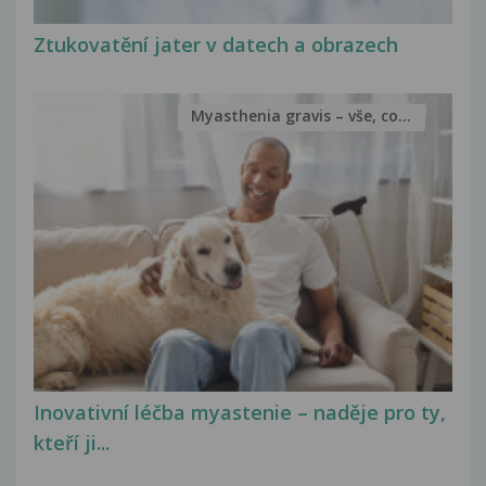
Ztukovatění jater v datech a obrazech
Myasthenia gravis – vše, co...
Inovativní léčba myastenie – naděje pro ty,
kteří ji...