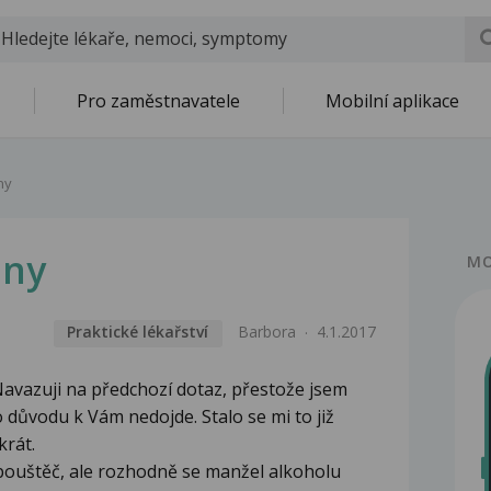
Pro zaměstnavatele
Mobilní aplikace
ny
iny
MO
Praktické lékařství
Barbora
4.1.2017
Navazuji na předchozí dotaz, přestože jsem
o důvodu k Vám nedojde. Stalo se mi to již
krát.
pouštěč, ale rozhodně se manžel alkoholu