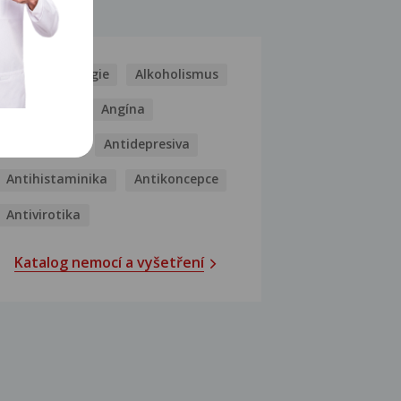
MOCI
Kašel
Alergie
Alkoholismus
Analgetika
Angína
Antibiotika
Antidepresiva
Antihistaminika
Antikoncepce
Antivirotika
Katalog nemocí a vyšetření