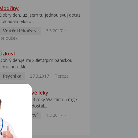
Modřiny
Dobry den, uz jsem tu jednou svuj dotaz
pokladala tykalo...
Vnitřní lékařství
3.5.2017
Heloušek
Úzkost
Dobrý den.je mi 23let.trpím panickou
poruchou. Ale...
Psychika
27.3.2017
Tereza
Warfarin a nové léky
Užívám již asi 2 -3 roky Warfarin 5 mg /
1 prášek denně. dostal...
Vnitřní lékařství
1.3.2017
Jaromír