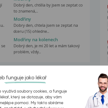
jí
Dobrý den, chtěla by jsem se zeptat co
to znamená,...
Modřiny
u..
Dobry den, chtela jsem se zeptat na
dceru (15) ohledne...
Modřiny na kolenech
 se
Dobrý den, je mi 20 let a mám takový
problém, vždy...
b funguje jako lékař
na zdravá játra?
Myasthenia gravis – vše, co...
 využívá soubory cookies, a funguje
 lékař, který se dotazuje, aby vám
 nejlépe pomoci. My takto sbíráme