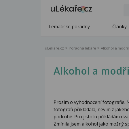
Tematické poradny
Články
uLékaře.cz
Poradna lékaře
Alkohol a modři
Alkohol a modř
Prosím o vyhodnocení fotografie. 
fotografi přikládala, nevím z jakéh
podruhé. Pro jistotu přikládám dva
Zmínila jsem alkohol jako možný s