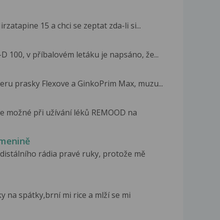
zatapine 15 a chci se zeptat zda-li si...
D 100, v příbalovém letáku je napsáno, že...
Beru prasky Flexove a GinkoPrim Max, muzu...
 je možné při užívání léků REMOOD na
omenině
distálního rádia pravé ruky, protože mě
 na spátky,brní mi rice a mlží se mi