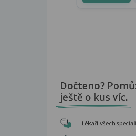
Dočteno? Pomů
ještě o kus víc.
Lékaři všech special