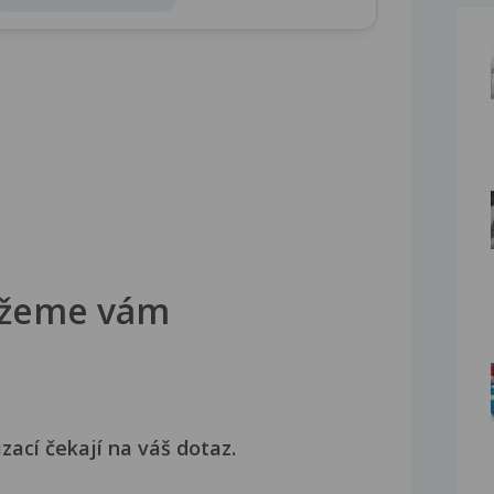
žeme vám
izací čekají na váš dotaz.