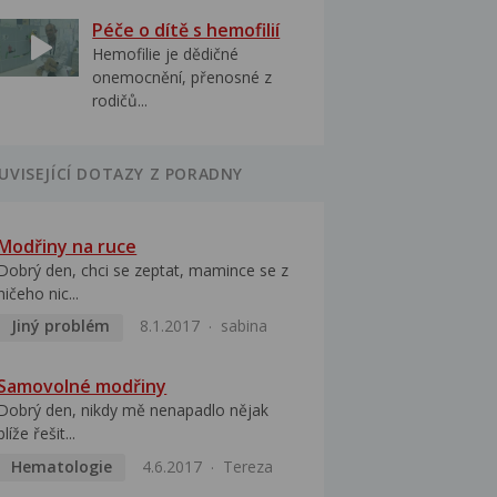
Péče o dítě s hemofilií
Hemofilie je dědičné
onemocnění, přenosné z
rodičů...
UVISEJÍCÍ DOTAZY Z PORADNY
Modřiny na ruce
Dobrý den, chci se zeptat, mamince se z
ničeho nic...
Jiný problém
8.1.2017
sabina
Samovolné modřiny
Dobrý den, nikdy mě nenapadlo nějak
blíže řešit...
Hematologie
4.6.2017
Tereza