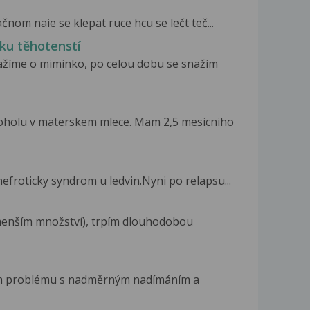
ačnom naie se klepat ruce hcu se lečt teč...
ku těhotenstí
nažíme o miminko, po celou dobu se snažím
oholu v materskem mlece. Mam 2,5 mesicniho
froticky syndrom u ledvin.Nyni po relapsu...
 menším množství), trpím dlouhodobou
ch problému s nadměrným nadímáním a