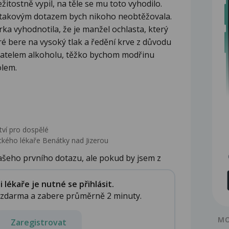
žitostně vypil, na těle se mu toto vyhodilo.
s takovým dotazem bych nikoho neobtěžovala.
a vyhodnotila, že je manžel ochlasta, který
teré bere na vysoký tlak a ředění krve z důvodu
ivatelem alkoholu, těžko bychom modřinu
olem.
tví pro dospělé
kého lékaře Benátky nad Jizerou
ašeho prvního dotazu, ale pokud by jsem z
lékaře je nutné se přihlásit.
e zdarma a zabere průměrně 2 minuty.
MO
Zaregistrovat