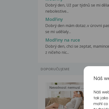
Dobrý den, Už par týdnů se mi děla
nebolestive...
Modřiny
Dobrý den mám dotaz..v úrovni pas
se mi udělaly...
Modřiny na ruce
Dobrý den, chci se zeptat, mamince
z ničeho nic...
DOPORUČUJEME
Náš we
Nevolnost nemusí být nutnou...
Jak 
Náš web
tak jako
mohl co