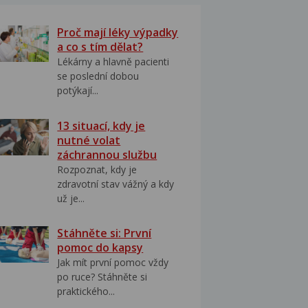
Proč mají léky výpadky
a co s tím dělat?
Lékárny a hlavně pacienti
se poslední dobou
potýkají...
13 situací, kdy je
nutné volat
záchrannou službu
Rozpoznat, kdy je
zdravotní stav vážný a kdy
už je...
Stáhněte si: První
pomoc do kapsy
Jak mít první pomoc vždy
po ruce? Stáhněte si
praktického...