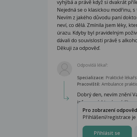
vyhýbá a právě když si dvakrát příle
Nejedná se o klasickou modřinu, 
Nevím z jakého důvodu paní doktork
neví, co dělá. Zmínila jsem léky, k
úrazu. Kdyby byl pravidelným pož
dávali do souvislosti právě s alkoh
Děkuji za odpověď.
Odpovídá lékař:
Specializace:
Praktické lékařs
Pracoviště:
Ambulance praktic
Dobrý den, nevím znění V
informací, které uvádíte...
Pro zobrazení odpovědi 
Přihlášení/registrace j
Přihlásit se