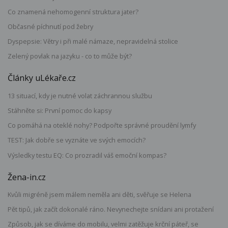
Co znamená nehomogenní struktura jater?
Občasné píchnutí pod žebry
Dyspepsie: Větry i při malé námaze, nepravidelná stolice
Zelený povlak na jazyku - co to může být?
Články uLékaře.cz
13 situací, kdy je nutné volat záchrannou službu
Stáhněte si: První pomoc do kapsy
Co pomáhá na oteklé nohy? Podpořte správné proudění lymfy
TEST: Jak dobře se vyznáte ve svých emocích?
Výsledky testu EQ: Co prozradil váš emoční kompas?
Žena-in.cz
Kvůli migréně jsem málem neměla ani děti, svěřuje se Helena
Pět tipů, jak začít dokonalé ráno. Nevynechejte snídani ani protažení
Způsob, jak se díváme do mobilu, velmi zatěžuje krční páteř, se