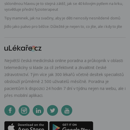
skloněnou hlavou je to stejná zátěž, jak se 40 kilovým pytlem na krku,
vysvětluje přední fyzioterapeut
Tipy maminek, jak na svačiny, aby je děti nenosily nesnědené domů
Jídlo jako palivo pro běžce: Důležité je nejen to, co jíte, ale i kdy to jíte
Největší česká medicínská online poradna a průkopník v oblasti
telemedicíny si klade za cíl zefektivnit a zkvalitnit české
zdravotnictví. Tým více jak 300 lékařů včetně desítek specialistů
obslouží průměrně 2 500 uživatelů měsíčně. Poradna je
pacientům k dispozici 24 hodin 7 dní v týdnu nejen na webu, ale i
přes mobilní aplikaci.