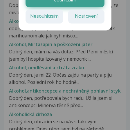
Souhlasím
Dobry den, na plicnim mi delali v ramci odbocky, ze
mivam casto zanet nosohltanu...
Nesouhlasím
Nastavení
Alkohol, marihuana
dobrej tady piotr ja sem nemyslel mihat alkohol s
marihuanom ale jak byh misco...
Alkohol, Mirtazapin a poškození jater
Dobrý den, mám na vás dotaz. Před třemi měsíci
jsem byl hospitalizovaný v nemocnici...
Alkohol, omdlévání a ztráta zraku
Dobrý den, je mi 22. Občas zajdu na party a piju
alkohol. Poslední rok ho hodně...
Alkohol,antikoncepce a nechráněný pohlavní styk
Dobrý den, potřebovala bych radu. Užila jsem si
antikoncepci Minerva těsně před...
Alkoholická cirhoza
Dobrý den, obracím se na vás s takovým
problémem. Dnes ráno jsem byl na záchodě...