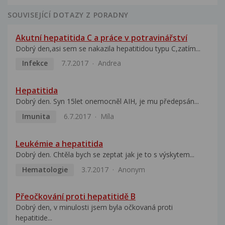
SOUVISEJÍCÍ DOTAZY Z PORADNY
Akutní hepatitida C a práce v potravinářství
Dobrý den,asi sem se nakazila hepatitidou typu C,zatím...
Infekce
7.7.2017
Andrea
Hepatitida
Dobrý den. Syn 15let onemocněl AIH, je mu předepsán...
Imunita
6.7.2017
Míla
Leukémie a hepatitida
Dobrý den. Chtěla bych se zeptat jak je to s výskytem...
Hematologie
3.7.2017
Anonym
Přeočkování proti hepatitidě B
Dobrý den, v minulosti jsem byla očkovaná proti
hepatitide...