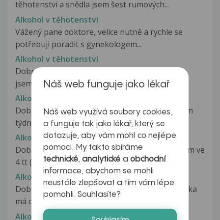
těhotenství a snědla jsem šest rumových...
Alkohol v těhotenství
Vážený pane doktore, velice nutně a rychle se
potřebuji poradit s gynekologem...
Alkohol v těhotenství
Dobrý den, dnesk jsem dle gravitestu zjistila,že
jsem těhotná. Spočítala jsem...
Náš web funguje jako lékař
Alkohol v těhotenství
Dobrý den, chtěla bych poprosit o radu. V pátém
Náš web využívá soubory cookies,
týdnu jsem zjistila, že jsem...
a funguje tak jako lékař, který se
dotazuje, aby vám mohl co nejlépe
Alkohol v těhotenství
pomoci. My takto sbíráme
Dobrý den, jsem těhotná, ale podle výpočtů jsem ve
technické
,
analytické
a
obchodní
4 tt (3+3 lékařské označení)...
informace, abychom se mohli
Alkohol, cirhóza a transplantace jater
neustále zlepšovat a tím vám lépe
Dobrý den měl bych prosim jeden dotaz maminka
pomohli. Souhlasíte?
má cirhozu jater z nadměrné konzumace...
Alkohol, játra