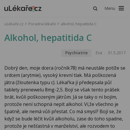
Menu
uLékaře.cz
Poradna lékaře
alkohol, hepatitida C
Alkohol, hepatitida C
Psychiatrie
Eva
31.5.2017
Dobrý den, moje dcera (ročník78) má neustále potíže se
srdcem (arytmie), vysoký krevní tlak. Má poškozená
játra (žloutenka typu c). Lékařka jí předepsala půl
tablety prenewelu 8mg-2,5. Bojí se však tento prášek
brát, kvůli poškozeným játrům. Já se taky o ni bojím,
protože není schopná nepít alkohol. Ví,že všechno je
špatně, ale nemá vůli přestat. Co má smysl? Bojí se, že
když se bude léčit kvůli alkoholu, zase do toho spadne,
protože je nešťastná v manželství, ale rozvodem to