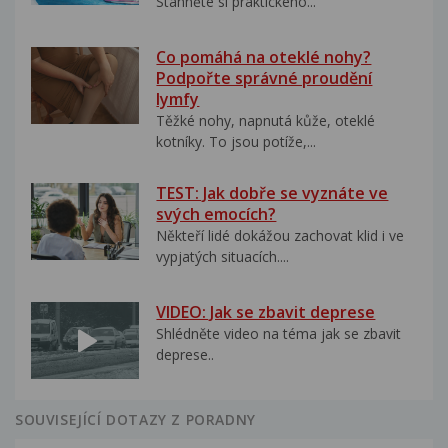
Stáhněte si praktického...
Co pomáhá na oteklé nohy?
Podpořte správné proudění
lymfy
Těžké nohy, napnutá kůže, oteklé
kotníky. To jsou potíže,...
TEST: Jak dobře se vyznáte ve
svých emocích?
Někteří lidé dokážou zachovat klid i ve
vypjatých situacích....
VIDEO: Jak se zbavit deprese
Shlédněte video na téma jak se zbavit
deprese..
SOUVISEJÍCÍ DOTAZY Z PORADNY