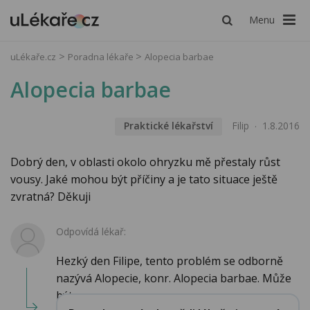
Menu
uLékaře.cz
Poradna lékaře
Alopecia barbae
Alopecia barbae
Praktické lékařství
Filip
1.8.2016
Dobrý den, v oblasti okolo ohryzku mě přestaly růst
vousy. Jaké mohou být příčiny a je tato situace ještě
zvratná? Děkuji
Odpovídá lékař:
Hezký den Filipe, tento problém se odborně
nazývá Alopecie, konr. Alopecia barbae. Může
být ...