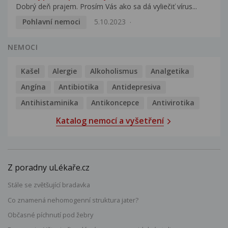
Dobrý deň prajem. Prosím Vás ako sa dá vyliečiť vírus...
Pohlavní nemoci
5.10.2023
NEMOCI
Kašel
Alergie
Alkoholismus
Analgetika
Angína
Antibiotika
Antidepresiva
Antihistaminika
Antikoncepce
Antivirotika
Katalog nemocí a vyšetření
Z poradny uLékaře.cz
Stále se zvětšující bradavka
Co znamená nehomogenní struktura jater?
Občasné píchnutí pod žebry