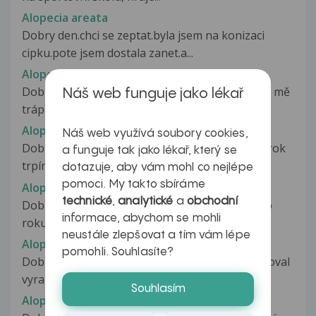
Alopecia areata
Dobry den.chci se zeptat.byla jsem na konizaci
cipku.pote jsem dostala zanet.a...
Alopecia areata
Dobrý den, potřebovala bych poradit. Již pět let mě
Náš web funguje jako lékař
trápí alopecie areata-nikdy...
Alopecia areata - léčba
Náš web využívá soubory cookies,
Dobrý den, potřebovala bych poradit. Již šestý rok
a funguje tak jako lékař, který se
trpím alopecii areata. Poslední...
dotazuje, aby vám mohl co nejlépe
pomoci. My takto sbíráme
Alopecia barbae
technické
,
analytické
a
obchodní
Dobry den. Tento problem zacal v lednu tohoto
informace, abychom se mohli
roku, prislo mi, ze se mi na brade...
neustále zlepšovat a tím vám lépe
Alopecia difusa
pomohli. Souhlasíte?
Dobry den, Za posledne 3 mesiace som spozoroval
vyrazne padanie vlasov, obocia...
Souhlasím
Alopecie