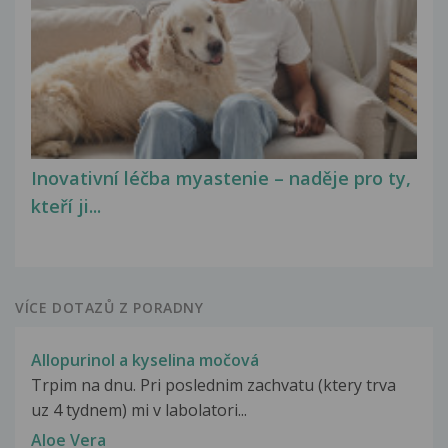
Inovativní léčba myastenie – naděje pro ty,
kteří ji...
VÍCE DOTAZŮ Z PORADNY
Allopurinol a kyselina močová
Trpim na dnu. Pri poslednim zachvatu (ktery trva
uz 4 tydnem) mi v labolatori...
Aloe Vera