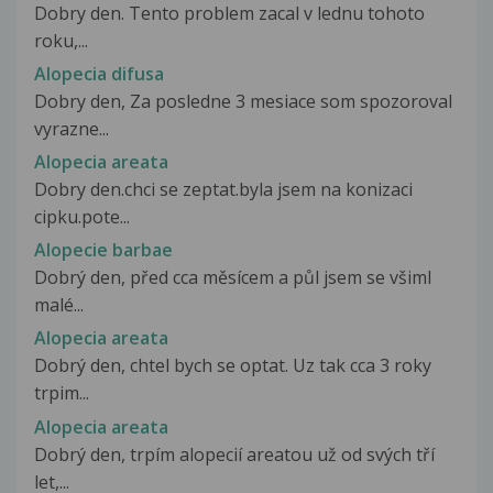
Dobry den. Tento problem zacal v lednu tohoto
roku,...
Alopecia difusa
Dobry den, Za posledne 3 mesiace som spozoroval
vyrazne...
Alopecia areata
Dobry den.chci se zeptat.byla jsem na konizaci
cipku.pote...
Alopecie barbae
Dobrý den, před cca měsícem a půl jsem se všiml
malé...
Alopecia areata
Dobrý den, chtel bych se optat. Uz tak cca 3 roky
trpim...
Alopecia areata
Dobrý den, trpím alopecií areatou už od svých tří
let,...