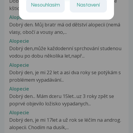
Dobrý den, jsem muž, 22 let. Trápí mě řídnutí mé
Nesouhlasím
Nastavení
kštice v horní části hlavy...
Alopecie
Dobrý den. Můj bratr má od dětství alopecii (nemá
vlasy, obočí a vousy ano,...
Alopecie
Dobrý den,může každodenní sprchování studenou
vodou po dobu několika let,např...
Alopecie
Dobrý den, je mi 22 let a asi dva roky se potýkám s
problémem vypadávání...
Alopecie
Dobrý den... Mám dceru 15let...uz 3 roky zpět se
poprvé objevilo ložisko vypadanych...
Alopecie
Dobrý den, je mi 17let a už rok se léčím na androg.
alopecii. Chodím na dusík,...