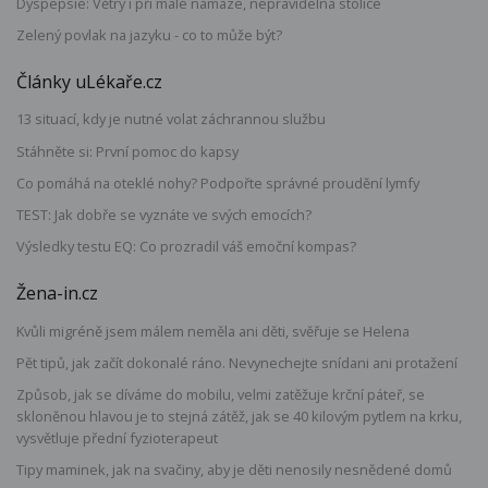
Dyspepsie: Větry i při malé námaze, nepravidelná stolice
Zelený povlak na jazyku - co to může být?
Články uLékaře.cz
13 situací, kdy je nutné volat záchrannou službu
Stáhněte si: První pomoc do kapsy
Co pomáhá na oteklé nohy? Podpořte správné proudění lymfy
TEST: Jak dobře se vyznáte ve svých emocích?
Výsledky testu EQ: Co prozradil váš emoční kompas?
Žena-in.cz
Kvůli migréně jsem málem neměla ani děti, svěřuje se Helena
Pět tipů, jak začít dokonalé ráno. Nevynechejte snídani ani protažení
Způsob, jak se díváme do mobilu, velmi zatěžuje krční páteř, se
skloněnou hlavou je to stejná zátěž, jak se 40 kilovým pytlem na krku,
vysvětluje přední fyzioterapeut
Tipy maminek, jak na svačiny, aby je děti nenosily nesnědené domů