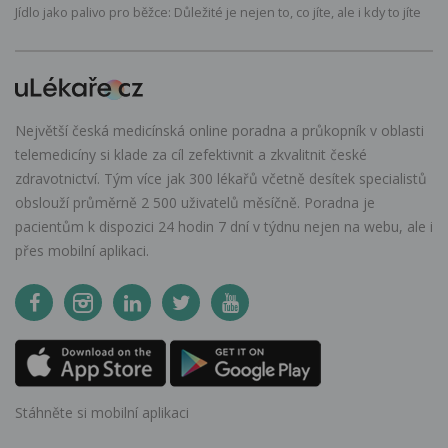
Jídlo jako palivo pro běžce: Důležité je nejen to, co jíte, ale i kdy to jíte
Největší česká medicínská online poradna a průkopník v oblasti
telemedicíny si klade za cíl zefektivnit a zkvalitnit české
zdravotnictví. Tým více jak 300 lékařů včetně desítek specialistů
obslouží průměrně 2 500 uživatelů měsíčně. Poradna je
pacientům k dispozici 24 hodin 7 dní v týdnu nejen na webu, ale i
přes mobilní aplikaci.
Stáhněte si mobilní aplikaci