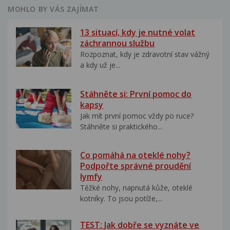
MOHLO BY VÁS ZAJÍMAT
13 situací, kdy je nutné volat
záchrannou službu
Rozpoznat, kdy je zdravotní stav vážný
a kdy už je...
Stáhněte si: První pomoc do
kapsy
Jak mít první pomoc vždy po ruce?
Stáhněte si praktického...
Co pomáhá na oteklé nohy?
Podpořte správné proudění
lymfy
Těžké nohy, napnutá kůže, oteklé
kotníky. To jsou potíže,...
TEST: Jak dobře se vyznáte ve