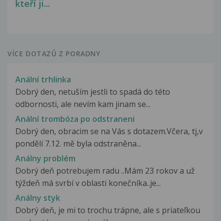
kteří ji...
VÍCE DOTAZŮ Z PORADNY
Anální trhlinka
Dobrý den, netuším jestli to spadá do této
odbornosti, ale nevím kam jinam se...
Anální trombóza po odstraneni
Dobrý den, obracim se na Vás s dotazem.Včera, tj,v
pondělí 7.12. mě byla odstraněna...
Análny problém
Dobrý deň potrebujem radu ..Mám 23 rokov a už
týždeň má svrbí v oblasti konečníka..je...
Análny styk
Dobrý deň, je mi to trochu trápne, ale s priateľkou