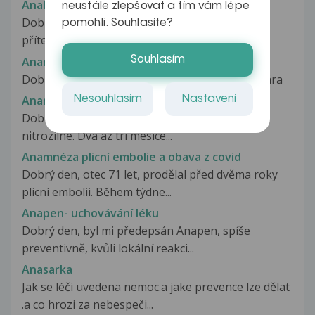
Analýzu
neustále zlepšovat a tím vám lépe
Dobrý den, chtěl bych se zeptat co to je? S
pomohli. Souhlasíte?
přítelkyní jsem už skoro rok a s...
Souhlasím
Anamnéza bývá klíčová
Dobrý den, moc mě bolí nohy. Pomůžete mi? Bára
Nesouhlasím
Nastavení
Anamnéza nitrožilního užívání drog
Dobry den, brala sem pervitin 5 let z toho rok
nitrozilne. Dva az tri mesice...
Anamnéza plicní embolie a obava z covid
Dobrý den, otec 71 let, prodělal před dvěma roky
plicní embolii. Během týdne...
Anapen- uchovávání léku
Dobrý den, byl mi předepsán Anapen, spíše
preventivně, kvůli lokální reakci...
Anasarka
Jak se léči uvedena nemoc.a jake prevence lze dělat
.a co hrozi za nebespeči...