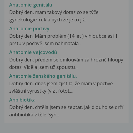
Anatomie genitálu
Dobrý den, mám takový dotaz co se týče
gynekologie. řekla bych že je to již...
Anatomie pochvy
Dobrý den. Mám problém (14 let ) v hloubce asi 1
prstu v pochvě jsem nahmatala...
Anatomie vejcovodů
Dobrý den, předem se omlouvám za hrozně hloupý
dotaz. Viděla jsem už spoustu...
Anatomie ženského genitálu.
Dobrý den, dnes jsem zjistila, že mám v pochvě
zvláštní vyrustky (viz . foto)....
Anbibiotika
Dobrý den, chtěla jsem se zeptat, jak dlouho se drží
antibiotika v těle. Syn...