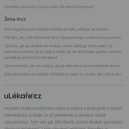
Výsledky testu EQ: Co prozradil váš emoční kompas?
Žena-in.cz
Kvůli migréně jsem málem neměla ani děti, svěřuje se Helena
Pět tipů, jak začít dokonalé ráno. Nevynechejte snídani ani protažení
Způsob, jak se díváme do mobilu, velmi zatěžuje krční páteř, se
skloněnou hlavou je to stejná zátěž, jak se 40 kilovým pytlem na krku,
vysvětluje přední fyzioterapeut
Tipy maminek, jak na svačiny, aby je děti nenosily nesnědené domů
Jídlo jako palivo pro běžce: Důležité je nejen to, co jíte, ale i kdy to jíte
Největší česká medicínská online poradna a průkopník v oblasti
telemedicíny si klade za cíl zefektivnit a zkvalitnit české
zdravotnictví. Tým více jak 300 lékařů včetně desítek specialistů
obslouží průměrně 2 500 uživatelů měsíčně. Poradna je