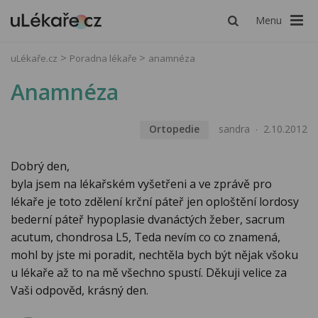
Menu
uLékaře.cz
Poradna lékaře
anamnéza
Anamnéza
Ortopedie
sandra
2.10.2012
Dobrý den,
byla jsem na lékařském vyšetřeni a ve zprávě pro
lékaře je toto zdělení krční páteř jen oploštění lordosy
bederní páteř hypoplasie dvanáctých žeber, sacrum
acutum, chondrosa L5, Teda nevím co co znamená,
mohl by jste mi poradit, nechtěla bych být nějak všoku
u lékaře až to na mě všechno spustí. Děkuji velice za
Vaši odpověd, krásný den.