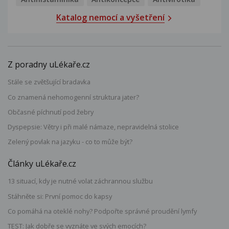
Katalog nemocí a vyšetření
Z poradny uLékaře.cz
Stále se zvětšující bradavka
Co znamená nehomogenní struktura jater?
Občasné píchnutí pod žebry
Dyspepsie: Větry i při malé námaze, nepravidelná stolice
Zelený povlak na jazyku - co to může být?
Články uLékaře.cz
13 situací, kdy je nutné volat záchrannou službu
Stáhněte si: První pomoc do kapsy
Co pomáhá na oteklé nohy? Podpořte správné proudění lymfy
TEST: Jak dobře se vyznáte ve svých emocích?