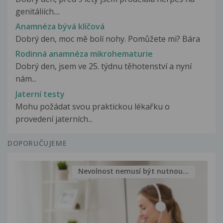
genitáliích....
Anamnéza bývá klíčová
Dobrý den, moc mě bolí nohy. Pomůžete mi? Bára
Rodinná anamnéza mikrohematurie
Dobrý den, jsem ve 25. týdnu těhotenství a nyní
nám...
Jaterní testy
Mohu požádat svou praktickou lékařku o
provedení jaterních...
DOPORUČUJEME
Nevolnost nemusí být nutnou...