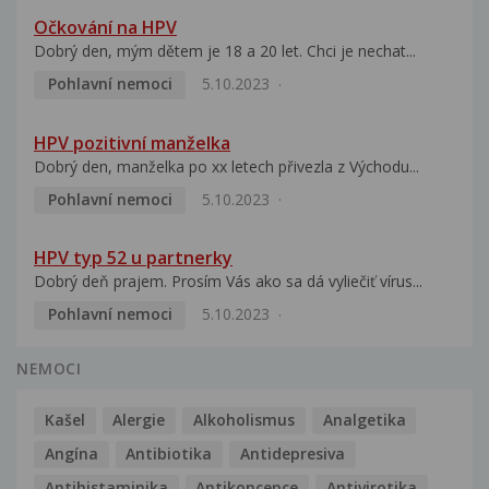
Očkování na HPV
Dobrý den, mým dětem je 18 a 20 let. Chci je nechat...
Pohlavní nemoci
5.10.2023
HPV pozitivní manželka
Dobrý den, manželka po xx letech přivezla z Východu...
Pohlavní nemoci
5.10.2023
HPV typ 52 u partnerky
Dobrý deň prajem. Prosím Vás ako sa dá vyliečiť vírus...
Pohlavní nemoci
5.10.2023
NEMOCI
Kašel
Alergie
Alkoholismus
Analgetika
Angína
Antibiotika
Antidepresiva
Antihistaminika
Antikoncepce
Antivirotika