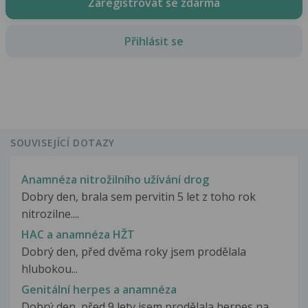
Zaregistrovat se zdarma
Přihlásit se
SOUVISEJÍCÍ DOTAZY
Anamnéza nitrožilního užívání drog
Dobry den, brala sem pervitin 5 let z toho rok
nitrozilne....
HAC a anamnéza HŽT
Dobrý den, před dvěma roky jsem prodělala
hlubokou...
Genitální herpes a anamnéza
Dobrý den, před 9 lety jsem prodělala herpes na