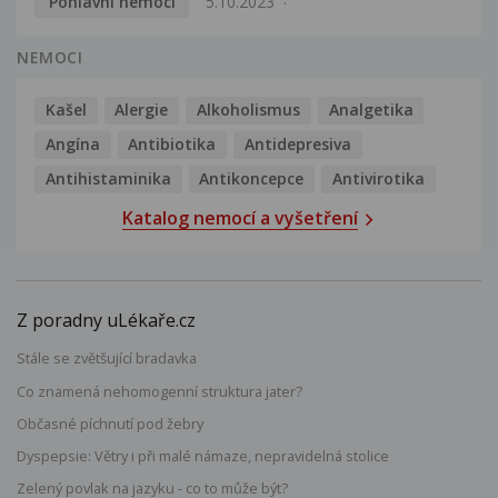
Pohlavní nemoci
5.10.2023
NEMOCI
Kašel
Alergie
Alkoholismus
Analgetika
Angína
Antibiotika
Antidepresiva
Antihistaminika
Antikoncepce
Antivirotika
Katalog nemocí a vyšetření
Z poradny uLékaře.cz
Stále se zvětšující bradavka
Co znamená nehomogenní struktura jater?
Občasné píchnutí pod žebry
Dyspepsie: Větry i při malé námaze, nepravidelná stolice
Zelený povlak na jazyku - co to může být?