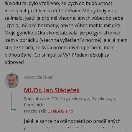
důvodu mi bylo vzděleno, že bych do budoucnosti
mohla mít problém s otěhotněním. Mě by tedy moc
zajímalo, jestli je pro mě vhodné, abych vůbec do sebe
,,cpala,, nějaké hormony, abych vůbec mohla mít děti.
Moje gynekoložka zkonstatovala, že po gyn. stránce
jsem v pořádku (všechna vyšetření v normě), ale já mam
stejně strach, že kvůli prodělaným operacím, mám
bídnou šanci. Co si myslíte Vy? Předem děkuji za
odpověď
Odpovídá lékař:
MUDr. Jan Sládeček
Specializace:
Dětská gynekologie, Gynekologie,
Porodnictví
Pracoviště:
GYNBUS s.r.o.
Jaká je šance na otěhotnění po prodělaných
operacích těžko říci,to ukáže jen test prů...