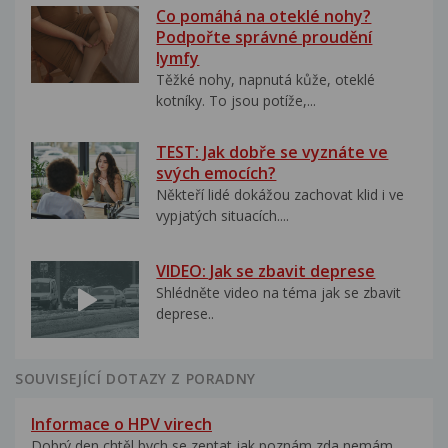
Co pomáhá na oteklé nohy?
Podpořte správné proudění
lymfy
Těžké nohy, napnutá kůže, oteklé
kotníky. To jsou potíže,...
TEST: Jak dobře se vyznáte ve
svých emocích?
Někteří lidé dokážou zachovat klid i ve
vypjatých situacích....
VIDEO: Jak se zbavit deprese
Shlédněte video na téma jak se zbavit
deprese..
SOUVISEJÍCÍ DOTAZY Z PORADNY
Informace o HPV virech
Dobrý den,chtěl bych se zeptat,jak poznám zda nemám...