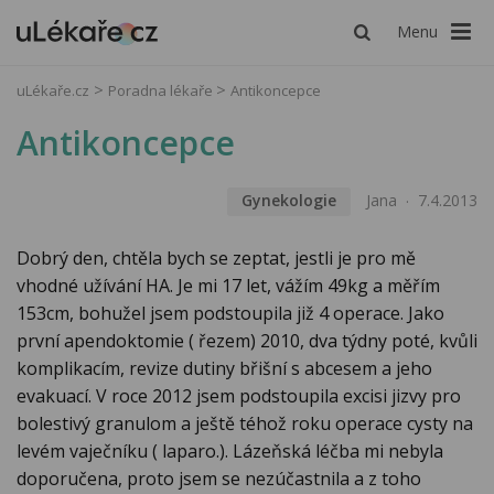
Menu
uLékaře.cz
Poradna lékaře
Antikoncepce
Antikoncepce
Gynekologie
Jana
7.4.2013
Dobrý den, chtěla bych se zeptat, jestli je pro mě
vhodné užívání HA. Je mi 17 let, vážím 49kg a měřím
153cm, bohužel jsem podstoupila již 4 operace. Jako
první apendoktomie ( řezem) 2010, dva týdny poté, kvůli
komplikacím, revize dutiny břišní s abcesem a jeho
evakuací. V roce 2012 jsem podstoupila excisi jizvy pro
bolestivý granulom a ještě téhož roku operace cysty na
levém vaječníku ( laparo.). Lázeňská léčba mi nebyla
doporučena, proto jsem se nezúčastnila a z toho