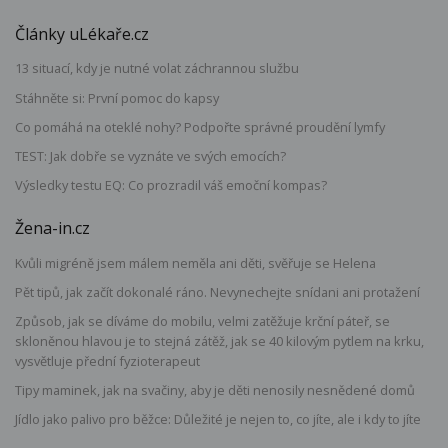
Články uLékaře.cz
13 situací, kdy je nutné volat záchrannou službu
Stáhněte si: První pomoc do kapsy
Co pomáhá na oteklé nohy? Podpořte správné proudění lymfy
TEST: Jak dobře se vyznáte ve svých emocích?
Výsledky testu EQ: Co prozradil váš emoční kompas?
Žena-in.cz
Kvůli migréně jsem málem neměla ani děti, svěřuje se Helena
Pět tipů, jak začít dokonalé ráno. Nevynechejte snídani ani protažení
Způsob, jak se díváme do mobilu, velmi zatěžuje krční páteř, se
skloněnou hlavou je to stejná zátěž, jak se 40 kilovým pytlem na krku,
vysvětluje přední fyzioterapeut
Tipy maminek, jak na svačiny, aby je děti nenosily nesnědené domů
Jídlo jako palivo pro běžce: Důležité je nejen to, co jíte, ale i kdy to jíte