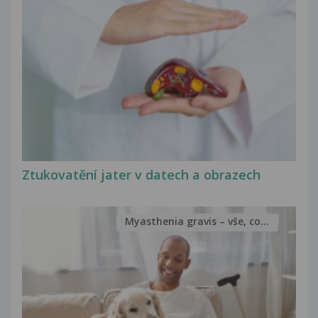
Ztukovatění jater v datech a obrazech
Myasthenia gravis – vše, co...