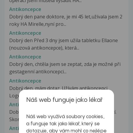
operaci jsem musela vysadit HA...
Antikoncepce
Dobrý den pane doktore, je mi 45 let,užívala jsem 2
roky HA Mirelle,nyní pro...
Antikoncepce
Dobrý den Před 3 dny jsem užila tabletku Ellaone
(nouzová antikoncepce), která...
Antikoncepce
Dobrý den, chtěla jsem se zeptat, zda je možné při
gestagenní antikoncepci...
Antikoncepce
Dobrý den, mám dotaz. Užívám antikoncepci
Logest už 3 roky a pravidelně, ale...
Náš web funguje jako lékař
Antikoncepce
Dobrý den, Mám takový problém s antikoncepcí.
Náš web využívá soubory cookies,
Skoro rok a pul jsem brala antikoncepci...
a funguje tak jako lékař, který se
Antikoncepce
dotazuje, aby vám mohl co nejlépe