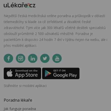
Největší česká medicínská online poradna a průkopník v oblasti
telemedicíny si klade za cíl zefektivnit a zkvalitnit české
zdravotnictví. Tým více jak 300 lékařů včetně desítek specialistů
obslouží průměrně 2 500 uživatelů měsíčně. Poradna je
pacientům k dispozici 24 hodin 7 dní v týdnu nejen na webu, ale i
přes mobilní aplikaci.
Stáhněte si mobilní aplikaci
Poradna lékaře
Jak funguje poradna