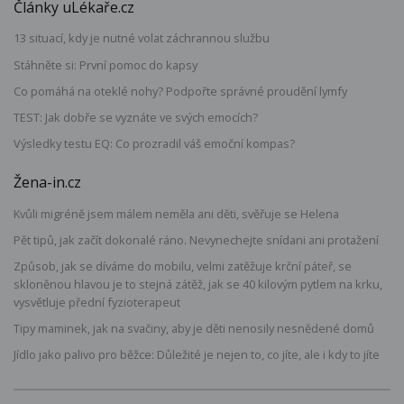
Články uLékaře.cz
13 situací, kdy je nutné volat záchrannou službu
Stáhněte si: První pomoc do kapsy
Co pomáhá na oteklé nohy? Podpořte správné proudění lymfy
TEST: Jak dobře se vyznáte ve svých emocích?
Výsledky testu EQ: Co prozradil váš emoční kompas?
Žena-in.cz
Kvůli migréně jsem málem neměla ani děti, svěřuje se Helena
Pět tipů, jak začít dokonalé ráno. Nevynechejte snídani ani protažení
Způsob, jak se díváme do mobilu, velmi zatěžuje krční páteř, se
skloněnou hlavou je to stejná zátěž, jak se 40 kilovým pytlem na krku,
vysvětluje přední fyzioterapeut
Tipy maminek, jak na svačiny, aby je děti nenosily nesnědené domů
Jídlo jako palivo pro běžce: Důležité je nejen to, co jíte, ale i kdy to jíte