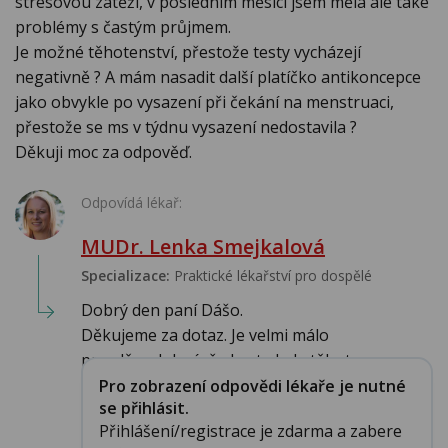
stresovou zátěží, v posledním měsíci jsem měla ale také
problémy s častým průjmem.
Je možné těhotenství, přestože testy vycházejí
negativně ? A mám nasadit další platíčko antikoncepce
jako obvykle po vysazení při čekání na menstruaci,
přestože se ms v týdnu vysazení nedostavila ?
Děkuji moc za odpověď.
Odpovídá lékař:
MUDr. Lenka Smejkalová
Specializace:
Praktické lékařství pro dospělé
Dobrý den paní Dášo.
Děkujeme za dotaz. Je velmi málo
pravděpodobné, že byste byla těhotn...
Pro zobrazení odpovědi lékaře je nutné
se přihlásit.
Přihlášení/registrace je zdarma a zabere