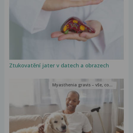
Ztukovatění jater v datech a obrazech
Myasthenia gravis – vše, co...