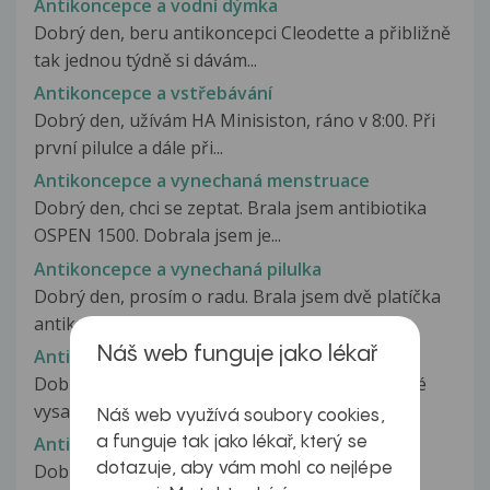
Antikoncepce a vodní dýmka
Dobrý den, beru antikoncepci Cleodette a přibližně
tak jednou týdně si dávám...
Antikoncepce a vstřebávání
Dobrý den, užívám HA Minisiston, ráno v 8:00. Při
první pilulce a dále při...
Antikoncepce a vynechaná menstruace
Dobrý den, chci se zeptat. Brala jsem antibiotika
OSPEN 1500. Dobrala jsem je...
Antikoncepce a vynechaná pilulka
Dobrý den, prosím o radu. Brala jsem dvě platíčka
antikoncepce Yadine dohromady...
Náš web funguje jako lékař
Antikoncepce a vynechání
Dobrý den, chtěla bych se zeptat, jestli je možné
vysadit antikoncepci, 2 měsíce...
Náš web využívá soubory cookies,
Antikoncepce a vynechání dávky
a funguje tak jako lékař, který se
dotazuje, aby vám mohl co nejlépe
Dobrý den, již půl roku používám antikoncepci