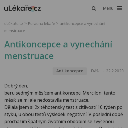
Menu
uLékaře.cz
Poradna lékaře
antikoncepce a vynechání
menstruace
Antikoncepce a vynechání
menstruace
Antikoncepce
Dáša
22.2.2020
Dobrý den,
beru sedmým měsícem antikoncepci Mercilon, tento
měsíc se mi ale nedostavila menstruace.
Dělala jsem si 2x těhotenský test s citlivostí 10 týden po
styku, u obou testů výsledek negativní. V poslední době
procházím špatným životním obdobím se zvýšenou