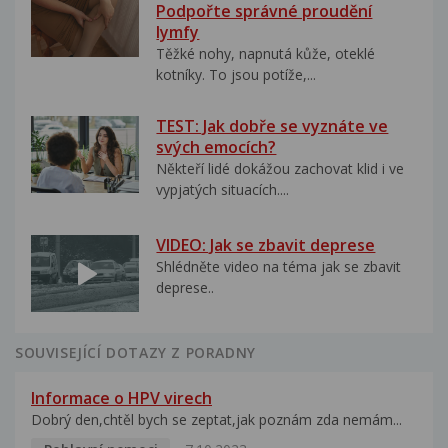
Podpořte správné proudění
lymfy
Těžké nohy, napnutá kůže, oteklé
kotníky. To jsou potíže,...
TEST: Jak dobře se vyznáte ve
svých emocích?
Někteří lidé dokážou zachovat klid i ve
vypjatých situacích....
VIDEO: Jak se zbavit deprese
Shlédněte video na téma jak se zbavit
deprese..
SOUVISEJÍCÍ DOTAZY Z PORADNY
Informace o HPV virech
Dobrý den,chtěl bych se zeptat,jak poznám zda nemám...