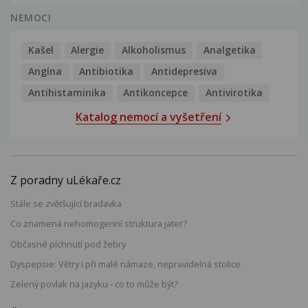
NEMOCI
Kašel
Alergie
Alkoholismus
Analgetika
Angína
Antibiotika
Antidepresiva
Antihistaminika
Antikoncepce
Antivirotika
Katalog nemocí a vyšetření
Z poradny uLékaře.cz
Stále se zvětšující bradavka
Co znamená nehomogenní struktura jater?
Občasné píchnutí pod žebry
Dyspepsie: Větry i při malé námaze, nepravidelná stolice
Zelený povlak na jazyku - co to může být?