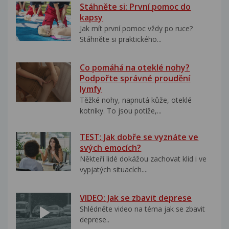
Stáhněte si: První pomoc do
kapsy
Jak mít první pomoc vždy po ruce?
Stáhněte si praktického...
Co pomáhá na oteklé nohy?
Podpořte správné proudění
lymfy
Těžké nohy, napnutá kůže, oteklé
kotníky. To jsou potíže,...
TEST: Jak dobře se vyznáte ve
svých emocích?
Někteří lidé dokážou zachovat klid i ve
vypjatých situacích....
VIDEO: Jak se zbavit deprese
Shlédněte video na téma jak se zbavit
deprese..