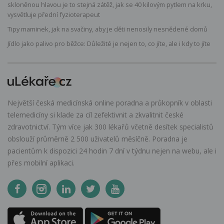
skloněnou hlavou je to stejná zátěž, jak se 40 kilovým pytlem na krku,
vysvětluje přední fyzioterapeut
Tipy maminek, jak na svačiny, aby je děti nenosily nesnědené domů
Jídlo jako palivo pro běžce: Důležité je nejen to, co jíte, ale i kdy to jíte
Největší česká medicínská online poradna a průkopník v oblasti
telemedicíny si klade za cíl zefektivnit a zkvalitnit české
zdravotnictví. Tým více jak 300 lékařů včetně desítek specialistů
obslouží průměrně 2 500 uživatelů měsíčně. Poradna je
pacientům k dispozici 24 hodin 7 dní v týdnu nejen na webu, ale i
přes mobilní aplikaci.