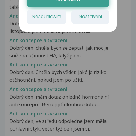
tabletku ha v 18:45 a poté...
Antikoncepce a zvracení
Nesouhlasím
Nastavení
Dobrý den, vím že je to docela už pozdě, ale 22
listopadu jsem měla nějaké střevní...
Antikoncepce a zvracení
Dobrý den, chtěla bych se zeptat, jak moc je
snížena účinnost HA, když jsem...
Antikoncepce a zvracení
Dobrý den. Chtěla bych vědět, jaké je riziko
otěhotnění, pokud jsem po užití...
Antikoncepce a zvracení
Dobrý den, mám dotaz ohledně hormonální
antikoncepce. Beru ji již dlouhou dobu....
Antikoncepce a zvracení
Dobrý den, ve středu odpoledne jsem měla
pohlavní styk, večer týž den jsem si...