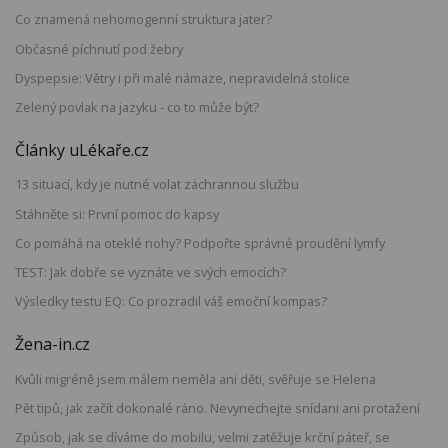
Co znamená nehomogenní struktura jater?
Občasné píchnutí pod žebry
Dyspepsie: Větry i při malé námaze, nepravidelná stolice
Zelený povlak na jazyku - co to může být?
Články uLékaře.cz
13 situací, kdy je nutné volat záchrannou službu
Stáhněte si: První pomoc do kapsy
Co pomáhá na oteklé nohy? Podpořte správné proudění lymfy
TEST: Jak dobře se vyznáte ve svých emocích?
Výsledky testu EQ: Co prozradil váš emoční kompas?
Žena-in.cz
Kvůli migréně jsem málem neměla ani děti, svěřuje se Helena
Pět tipů, jak začít dokonalé ráno. Nevynechejte snídani ani protažení
Způsob, jak se díváme do mobilu, velmi zatěžuje krční páteř, se