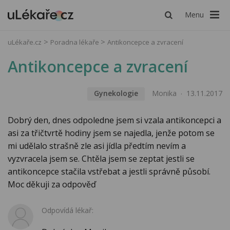
Menu
uLékaře.cz
Poradna lékaře
Antikoncepce a zvracení
Antikoncepce a zvracení
Gynekologie
Monika
13.11.2017
Dobrý den, dnes odpoledne jsem si vzala antikoncepci a
asi za třičtvrtě hodiny jsem se najedla, jenže potom se
mi udělalo strašně zle asi jídla předtím nevím a
vyzvracela jsem se. Chtěla jsem se zeptat jestli se
antikoncepce stačila vstřebat a jestli správně působí.
Moc děkuji za odpověď
Odpovídá lékař: