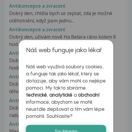
Antikoncepce a zvracení
Dobrý den, chtěla bych se zeptat, zda je možné
otěhotnění, když jsem jednu...
Antikoncepce a zvracení
Dobrý den, užívám nově Ha Belara ráno kolem 8
hod. před tím 3 měsíce Yaz. Včera...
Náš web funguje jako lékař
Antikoncepce a zvracení
Dobrý den! Beru antikoncepci belara. Zhruba 9
Náš web využívá soubory cookies,
hodin po užití antikoncepční pilulky...
a funguje tak jako lékař, který se
Antikoncepce a zvracení
dotazuje, aby vám mohl co nejlépe
Dobrý den.Chtela jsem se zeptat na riziko
pomoci. My takto sbíráme
těhotenství. Beru HA. První den po...
technické
,
analytické
a
obchodní
Antikoncepce a zvracení
informace, abychom se mohli
Dobrý den, mohla bych Vás, prosím, poprosit o
neustále zlepšovat a tím vám lépe
radu? Již řadu let užívám Logest....
pomohli. Souhlasíte?
Antikoncepce a zvracení
Přeji dobrý den Včera jsem si vzala 7. aktivní
Souhlasím