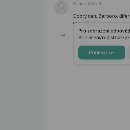
Odpovídá lékař:
Dobrý den, Barboro, difere
velmi široka a určení ...
Pro zobrazení odpovědi 
Přihlášení/registrace j
Přihlásit se