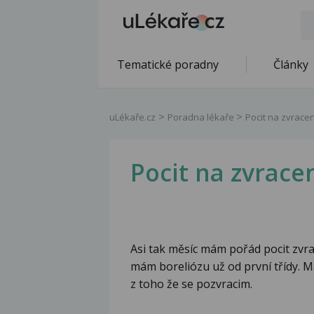
Tematické poradny
Články
uLékaře.cz
Poradna lékaře
Pocit na zvracen
Pocit na zvrace
Asi tak měsíc mám pořád pocit zvrace
mám boreliózu už od první třídy. 
z toho že se pozvracim.