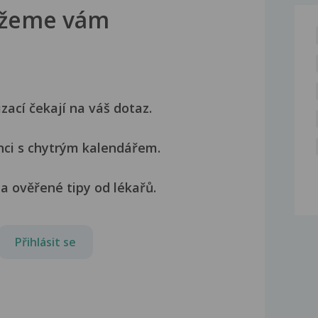
žeme vám
izací čekají na váš dotaz.
nci s chytrým kalendářem.
a ověřené tipy od lékařů.
Přihlásit se