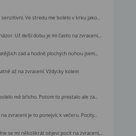
enzitivni. Ve stredu me bolelo v krku jako...
ázor. Už delší dobu je mi často na zvracení,...
latějších zad a hodně plochých nohou jsem...
patně až na zvracení. Vždycky kolem
olelo mě břicho. Potom to prestalo ale za...
a zvracení je to ponejvíc k večeru. Pocity...
 se mi několikrát objeví pocit na zvracení,...