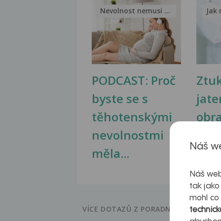
Nevolnost nemusí být nutnou...
Jak 
PODCAST: Proč
Ztu
byste se s
jate
těhotenskými
obr
nevolnostmi
Náš we
měla...
Náš web
tak jako
mohl co
VÍCE DOTAZŮ Z PORADNY
technick