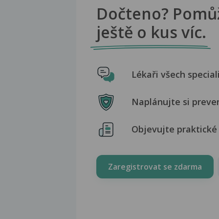
Dočteno? Pomů
ještě o kus víc.
Lékaři všech special
Naplánujte si preve
Objevujte praktické 
Zaregistrovat se zdarma