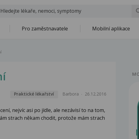
Pro zaměstnavatele
Mobilní aplikace
í
ní
MO
Praktické lékařství
Barbora
26.12.2016
ní, nejvíc asi po jídle, ale nezávisí to na tom,
Mám strach někam chodit, protože mám strach