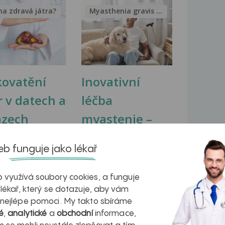
na zdravá játra?
Myasthenia gravis – vše, co...
kovatění
Inovativní
r v datech a
léčba
azech
myastenie –
naděje pro ty,
b funguje jako lékař
kteří ji...
 využívá soubory cookies, a funguje
 lékař, který se dotazuje, aby vám
 nejlépe pomoci. My takto sbíráme
é
,
analytické
a
obchodní
informace,