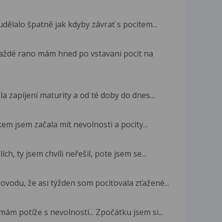
dělalo špatně jak kdyby závrať s pocitem...
ždé rano mám hned po vstavani pocit na
 zapíjení maturity a od té doby do dnes...
kem jsem začala mít nevolnosti a pocity...
h, ty jsem chvíli neřešil, pote jsem se...
ovodu, že asi týžden som pociťovala zťažené...
ám potíže s nevolností... Zpočátku jsem si...