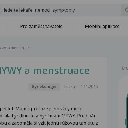
Pro zaměstnavatele
Mobilní aplikace
YWY a menstruace
MYWY a menstruace
MO
Gynekologie
Lucka
4.11.2015
pět let. Mám jí protože jsem vždy měla
m brala Lyndinette a nyní mám MYWY. Před pár
ybu a zapoměla si vzít jednu růžovou tabletu z