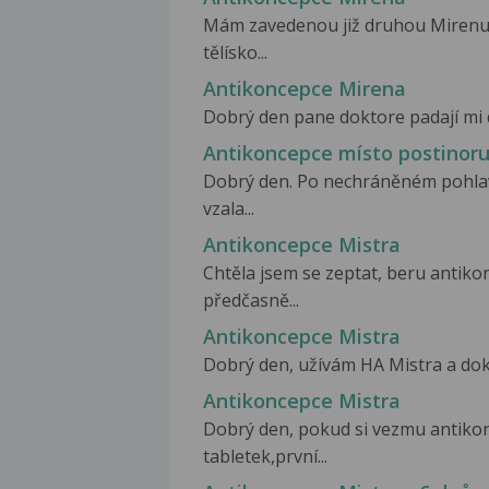
Mám zavedenou již druhou Mirenu p
tělísko...
Antikoncepce Mirena
Dobrý den pane doktore padají mi do
Antikoncepce místo postinor
Dobrý den. Po nechráněném pohlav
vzala...
Antikoncepce Mistra
Chtěla jsem se zeptat, beru antiko
předčasně...
Antikoncepce Mistra
Dobrý den, užívám HA Mistra a dokto
Antikoncepce Mistra
Dobrý den, pokud si vezmu antikon
tabletek,první...