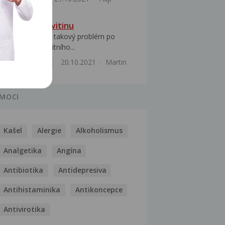
Potíže po pervitinu
Dobrý den mám takový problém po
vdechnutí nekvalitního...
Uši, nos, krk
20.10.2021
Martin
MOCI
Kašel
Alergie
Alkoholismus
Analgetika
Angína
Antibiotika
Antidepresiva
Antihistaminika
Antikoncepce
Antivirotika