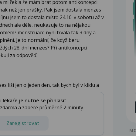
ora mi řekla že mám brat potom antikoncepci
jinak než jen prášky. Pak jsem dostala menzes
říjnu jsem to dostala místo 24.10. v sobotu až v
 dnech ale déle, neukazuje to na nějakou
oblém? menstruace nyní trvala tak 3 dny a
pinění. Je to normální, že když beru
dých 28. dní menzes? Při antikoncepci
kuji za odpověď.
 liší jen o jeden den, tak bych byl v klidu a
lékaře je nutné se přihlásit.
e zdarma a zabere průměrně 2 minuty.
Zaregistrovat
MO