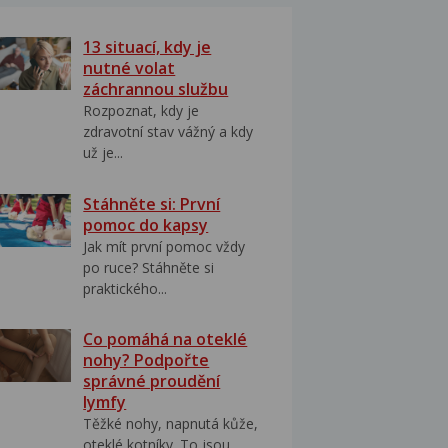
13 situací, kdy je
nutné volat
záchrannou službu
Rozpoznat, kdy je
zdravotní stav vážný a kdy
už je...
Stáhněte si: První
pomoc do kapsy
Jak mít první pomoc vždy
po ruce? Stáhněte si
praktického...
Co pomáhá na oteklé
nohy? Podpořte
správné proudění
lymfy
Těžké nohy, napnutá kůže,
oteklé kotníky. To jsou