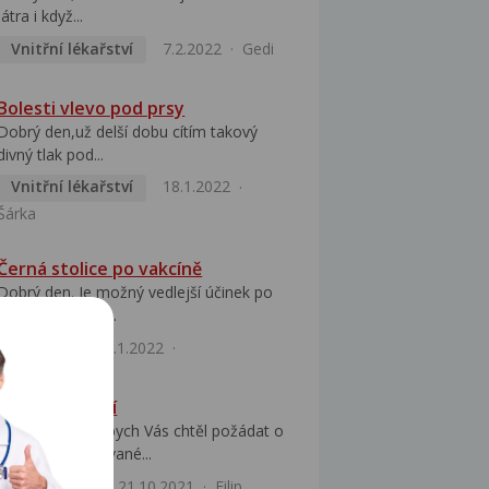
játra i když...
Vnitřní lékařství
7.2.2022
Gedi
Bolesti vlevo pod prsy
Dobrý den,už delší dobu cítím takový
divný tlak pod...
Vnitřní lékařství
18.1.2022
Šárka
Černá stolice po vakcíně
Dobrý den. Je možný vedlejší účinek po
3 dávce vakcíny...
Infekce
12.1.2022
Bolest zápěstí
Dobrý den, rád bych Vás chtěl požádat o
názor na opakované...
Ortopedie
21.10.2021
Filip