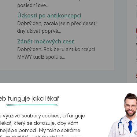
poslední dvě...
Úzkosti po antikoncepci
Dobrý den, zacala jsem před deseti
dny užívat poprvé...
Zánět močových cest
Dobrý den. Rok beru antikoncepci
MYWY tudíž spolu s...
b funguje jako lékař
na zdravá játra?
Myasthenia gravis – vše, co...
 využívá soubory cookies, a funguje
 lékař, který se dotazuje, aby vám
 nejlépe pomoci. My takto sbíráme