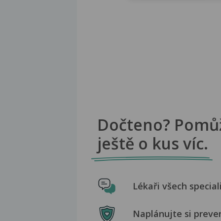
Dočteno? Pomů
ještě o kus víc.
Lékaři všech special
Naplánujte si preve