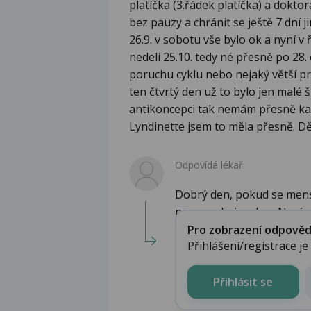
platíčka (3.řádek platíčka) a dokt
bez pauzy a chránit se ještě 7 dní 
26.9. v sobotu vše bylo ok a nyní v 
nedeli 25.10. tedy né přesně po 28.
poruchu cyklu nebo nejaký větší pr
ten čtvrtý den už to bylo jen malé š
antikoncepci tak nemám přesně kaž
Lyndinette jsem to měla přesně. Dě
Odpovídá lékař:
Dobrý den, pokud se menses
neznepokojoval se. Nyní...
Pro zobrazení odpovědi 
Přihlášení/registrace j
Přihlásit se