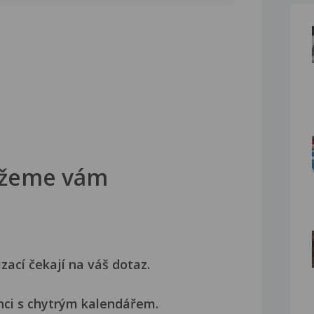
žeme vám
izací čekají na váš dotaz.
nci s chytrým kalendářem.