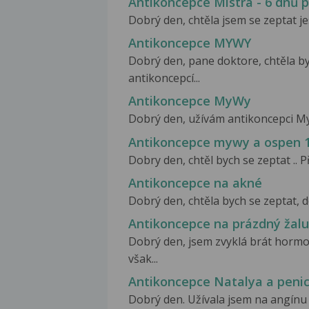
Antikoncepce Mistra - 6 dnů 
Dobrý den, chtěla jsem se zeptat jes
Antikoncepce MYWY
Dobrý den, pane doktore, chtěla b
antikoncepcí...
Antikoncepce MyWy
Dobrý den, užívám antikoncepci MyWy
Antikoncepce mywy a ospen 
Dobry den, chtěl bych se zeptat .. 
Antikoncepce na akné
Dobrý den, chtěla bych se zeptat, d
Antikoncepce na prázdný žal
Dobrý den, jsem zvyklá brát hormon
však...
Antikoncepce Natalya a penici
Dobrý den. Užívala jsem na angínu a