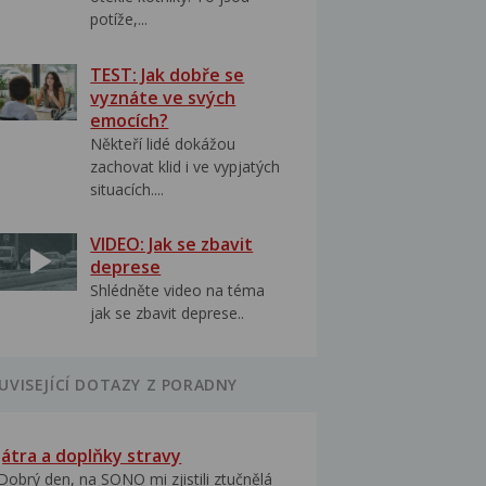
potíže,...
TEST: Jak dobře se
vyznáte ve svých
emocích?
Někteří lidé dokážou
zachovat klid i ve vypjatých
situacích....
VIDEO: Jak se zbavit
deprese
Shlédněte video na téma
jak se zbavit deprese..
UVISEJÍCÍ DOTAZY Z PORADNY
Játra a doplňky stravy
Dobrý den, na SONO mi zjistili ztučnělá