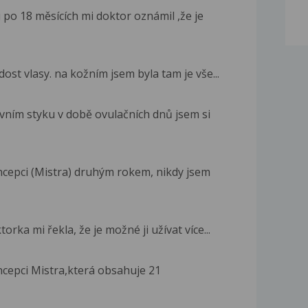
o 18 měsících mi doktor oznámil ,že je
st vlasy. na kožním jsem byla tam je vše...
u
ním styku v době ovulačních dnů jsem si
ncepci (Mistra) druhým rokem, nikdy jsem
rka mi řekla, že je možné ji užívat více...
cepci Mistra,která obsahuje 21