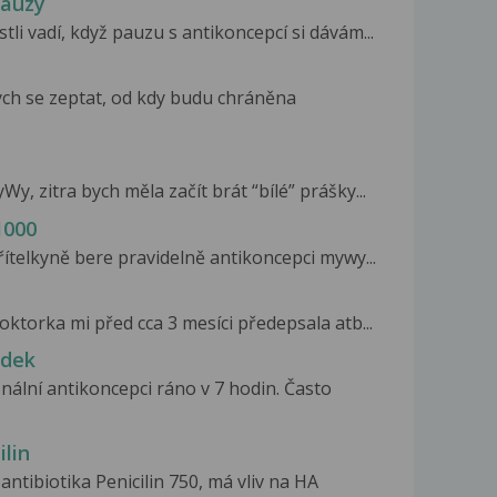
pauzy
tli vadí, když pauzu s antikoncepcí si dávám...
ych se zeptat, od kdy budu chráněna
, zitra bych měla začít brát “bílé” prášky...
1000
Přítelkyně bere pravidelně antikoncepci mywy...
oktorka mi před cca 3 mesíci předepsala atb...
udek
ální antikoncepci ráno v 7 hodin. Často
lin
ntibiotika Penicilin 750, má vliv na HA