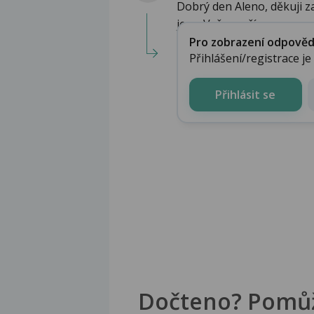
Dobrý den Aleno, děkuji z
je ve Vašem pří...
Pro zobrazení odpovědi 
Přihlášení/registrace j
Přihlásit se
Dočteno? Pomů