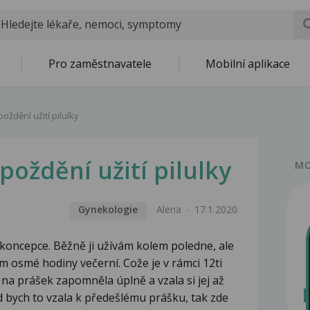
Pro zaměstnavatele
Mobilní aplikace
oždění užití pilulky
poždění užití pilulky
MO
Gynekologie
Alena
17.1.2020
oncepce. Běžně ji užívám kolem poledne, ale
em osmé hodiny večerní. Cože je v rámci 12ti
 na prášek zapomněla úplně a vzala si jej až
 bych to vzala k předešlému prášku, tak zde