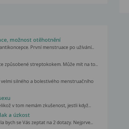
ace, možnost otěhotnění
antikoncepce. První menstruace po užívání...
ce způsobené streptokokem. Může mít na to...
velmi silného a bolestivého menstruačního
 sexu
elikož v tom nemám zkušenost, jestli když...
lak a úzkost
a bych se Vás zeptat na 2 dotazy. Nejprve...