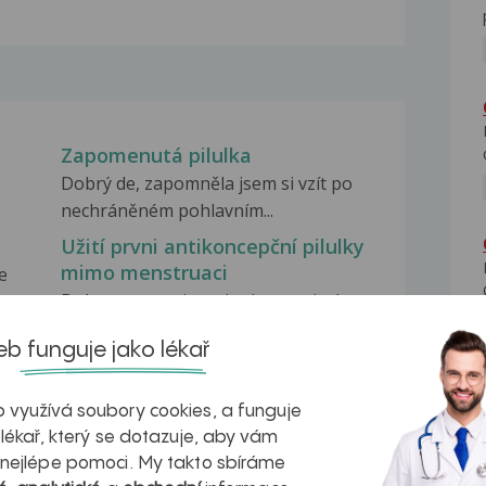
Zapomenutá pilulka
Dobrý de, zapomněla jsem si vzít po
nechráněném pohlavním...
Užití prvni antikoncepční pilulky
mimo menstruaci
e
Dobry vecer, tri mesice jsem uzivala
antikoncepci femoden,ale...
b funguje jako lékař
Zvracení po užití pilulky
Cerazette
nes
 využívá soubory cookies, a funguje
Dobrý den, beru antikoncepci
 lékař, který se dotazuje, aby vám
Cerazette již téměř...
 nejlépe pomoci. My takto sbíráme