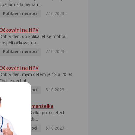
poznám zda nemám...
Pohlavní nemoci
7.10.2023
Očkování na HPV
Dobrý den, do kolika let se mohou
dospělí očkovat na...
Pohlavní nemoci
7.10.2023
Očkování na HPV
Dobrý den, mým dětem je 18 a 20 let.
Chci je nechat...
Pohlavní nemoci
5.10.2023
HPV pozitivní manželka
Dobrý den, manželka po xx letech
přivezla z Východu...
Pohlavní nemoci
5.10.2023