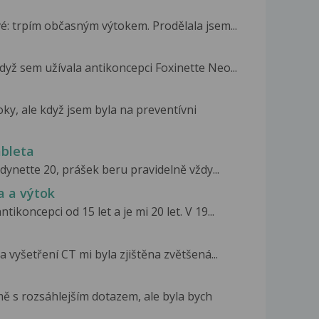
é: trpím občasným výtokem. Prodělala jsem...
dyž sem užívala antikoncepci Foxinette Neo...
ky, ale když jsem byla na preventívni
bleta
dynette 20, prášek beru pravidelně vždy...
a a výtok
ikoncepci od 15 let a je mi 20 let. V 19...
a vyšetření CT mi byla zjištěna zvětšená...
ě s rozsáhlejším dotazem, ale byla bych