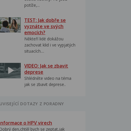
potíže,...
TEST: Jak dobře se
vyznáte ve svých
emocích?
Někteří lidé dokážou
zachovat klid i ve vypjatých
situacích....
VIDEO: Jak se zbavit
deprese
Shlédněte video na téma
jak se zbavit deprese..
UVISEJÍCÍ DOTAZY Z PORADNY
Informace o HPV virech
Dobrý den,chtěl bych se zeptat,jak