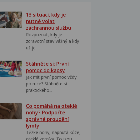
13 situací, kdy je
nutné volat
záchrannou službu
Rozpoznat, kdy je
zdravotní stav vážný a kdy
už je...
Stáhněte si: První
pomoc do kapsy
Jak mít první pomoc vždy
po ruce? Stáhněte si
praktického...
Co pomáhá na oteklé
nohy? Podpořte
správné proudění
lymfy
Těžké nohy, napnutá kůže,
oteklé kotníky. To jsou