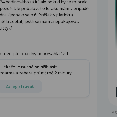
 24 hodinového užití, ale pokud by se to bralo
ž pozdě. Dle příbaloveho leraku mám v případě
dnu (jednalo se o 6. Prášek v platicku)
htěla zeptat, jestli se mám znepokojovat,
u styk?
u, že jste oba dny nepřesáhla 12-ti
ste do...
lékaře je nutné se přihlásit.
e zdarma a zabere průměrně 2 minuty.
Zaregistrovat
MO