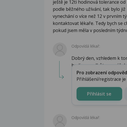
ještě je 12ti hodinová tolerance od
podle běžného užívání, tak bylo ji
vynechání o více než 12 v prvním tý
kontaktovat lékaře. Tedy bych se c
pokud jsem měla v posledním týdn
Odpovídá lékař:
Dobrý den, vzhledem k tom
hodinovou lhůtu a prášek j
Pro zobrazení odpovědi 
Přihlášení/registrace j
Přihlásit se
Odpovídá lékař: