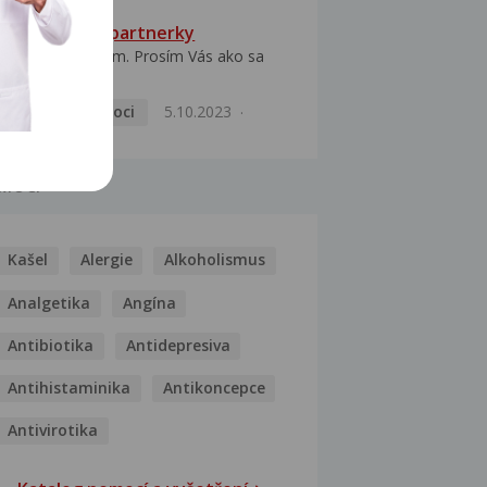
HPV typ 52 u partnerky
Dobrý deň prajem. Prosím Vás ako sa
dá vyliečiť vírus...
Pohlavní nemoci
5.10.2023
MOCI
Kašel
Alergie
Alkoholismus
Analgetika
Angína
Antibiotika
Antidepresiva
Antihistaminika
Antikoncepce
Antivirotika