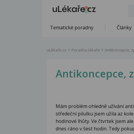
Tematické poradny
Články
uLékaře.cz
Poradna lékaře
Antikoncepce, zp
Antikoncepce, z
Mám problém ohledně užívání antik
středeční pilulku jsem užila az kol
hodinové lhůty. Ve čtvrtek jsem ale
dnes ráno v šest hodin. Tedy pokud