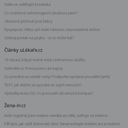
Stále se zvětšující bradavka
Co znamená nehomogenní struktura jater?
Občasné píchnutí pod žebry
Dyspepsie: Větry i při malé námaze, nepravidelná stolice
Zelený povlak na jazyku - co to může být?
Články uLékaře.cz
13 situací, kdy je nutné volat záchrannou službu
Stáhněte si: První pomoc do kapsy
Co pomáhá na oteklé nohy? Podpořte správné proudění lymfy
TEST: Jak dobře se vyznáte ve svých emocích?
Výsledky testu EQ: Co prozradil váš emoční kompas?
Žena-in.cz
Kvůli migréně jsem málem neměla ani děti, svěřuje se Helena
Pět tipů, jak začít dokonalé ráno. Nevynechejte snídani ani protažení