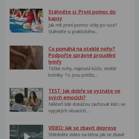
Stáhněte si: První pomoc do
kapsy
Jak mít první pomoc vždy po ruce?
Stáhněte si praktického...
Co pomáhá na oteklé nohy?
Podpořte správné proudění
lymfy
Těžké nohy, napnutá kůže, oteklé
kotníky. To jsou potíže,...
TEST: Jak dobře se vyznáte ve
svých emocích?
Někteří lidé dokážou zachovat klid i ve
vypjatých situacích....
VIDEO: Jak se zbavit deprese
Shlédněte video na téma jak se zbavit