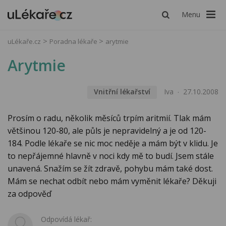
Menu
uLékaře.cz
Poradna lékaře
arytmie
Arytmie
Vnitřní lékařství
Iva
27.10.2008
Prosím o radu, několik měsíců trpím aritmií. Tlak mám
většinou 120-80, ale půls je nepravidelný a je od 120-
184. Podle lékaře se nic moc neděje a mám být v klidu. Je
to nepřájemné hlavně v noci kdy mě to budí. Jsem stále
unavená. Snažím se žít zdravě, pohybu mám také dost.
Mám se nechat odbít nebo mám vyměnit lékaře? Děkuji
za odpověď
Odpovídá lékař: