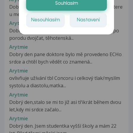
Souhlasím
Dobry den, uz asi mesic me trapi extrasystoly ktere
u me vyvolavaji panicke...
Nesouhlasím
Nastavení
Arytmie
Dobrý den, chtěla bych se zeptat, jsem tři roky po
porodu dvojčat, těhotenská...
Arytmie
Dobry den pane doktore bylo mě provedeno ECHo
srdce a chtěl bych vědět co znamená...
Arytmie
ovlivňuje užívání tbl Concoru i celkový tlak/myslím
systolu a diastolu,matka...
Arytmie
Dobrý den,stalo se mi to již asi třikrát během dvou
let,kdy mi srdce začalo...
Arytmie
Dobrý den. Jsem studentka vyšší školy a mám 22