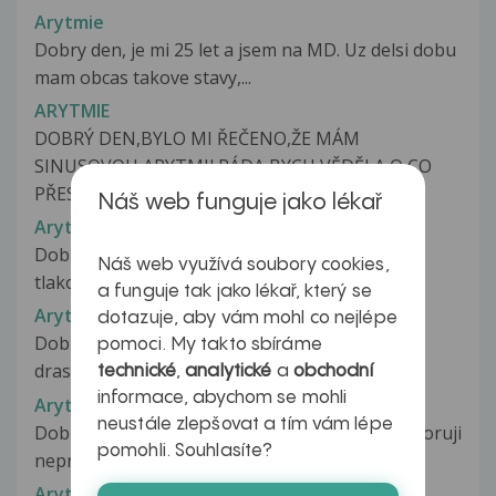
Arytmie
Dobry den, je mi 25 let a jsem na MD. Uz delsi dobu
mam obcas takove stavy,...
ARYTMIE
DOBRÝ DEN,BYLO MI ŘEČENO,ŽE MÁM
SINUSOVOU ARYTMII.RÁDA BYCH VĚDĚLA,O CO
PŘESNĚ...
Náš web funguje jako lékař
Arytmie
Dobrý den, chtěla bych se zeptat mám doma
Náš web využívá soubory cookies,
tlakoměr a často se měřím, mám nízký...
a funguje tak jako lékař, který se
Arytmie
dotazuje, aby vám mohl co nejlépe
Dobrý den. Asi tak před dvěma roky jsem užíval
pomoci. My takto sbíráme
draslík na časté arytmie + zvýšený...
technické
,
analytické
a
obchodní
informace, abychom se mohli
Arytmie
neustále zlepšovat a tím vám lépe
Dobrý den, občas - hlavně v posteli v leže - pozoruji
pomohli. Souhlasíte?
nepravidelnost srdce....
Arytmie