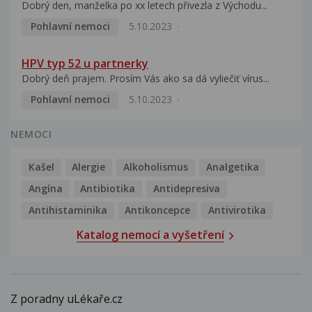
Dobrý den, manželka po xx letech přivezla z Východu...
Pohlavní nemoci
5.10.2023
HPV typ 52 u partnerky
Dobrý deň prajem. Prosím Vás ako sa dá vyliečiť vírus...
Pohlavní nemoci
5.10.2023
NEMOCI
Kašel
Alergie
Alkoholismus
Analgetika
Angína
Antibiotika
Antidepresiva
Antihistaminika
Antikoncepce
Antivirotika
Katalog nemocí a vyšetření
Z poradny uLékaře.cz