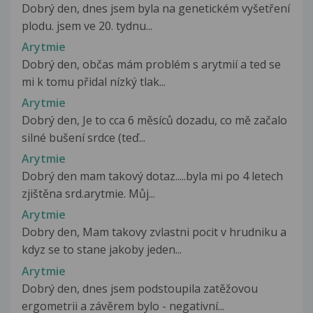
Dobrý den, dnes jsem byla na genetickém vyšetření
plodu. jsem ve 20. tydnu...
Arytmie
Dobrý den, občas mám problém s arytmií a ted se
mi k tomu přidal nízký tlak...
Arytmie
Dobrý den, Je to cca 6 měsíců dozadu, co mě začalo
silné bušení srdce (teď...
Arytmie
Dobrý den mam takový dotaz.....byla mi po 4 letech
zjištěna srd.arytmie. Můj...
Arytmie
Dobry den, Mam takovy zvlastni pocit v hrudniku a
kdyz se to stane jakoby jeden...
Arytmie
Dobrý den, dnes jsem podstoupila zatěžovou
ergometrii a závěrem bylo - negativní...