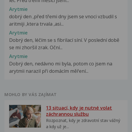
let. Před třemi měsíci jsem...
Arytmie
dobrý den ,před třemi dny jsem se vnoci vzbudil s
aritmiji ,ktera trvala ,asi...
Arytmie
Dobrý den, léčím se s fibrilací síní. V poslední době
se mi zhoršil zrak. Oční...
Arytmie
Dobrý den, nedávno mi byla, potom co jsem na
arytmii narazil při domácím měření...
MOHLO BY VÁS ZAJÍMAT
13 situací, kdy je nutné volat
záchrannou službu
Rozpoznat, kdy je zdravotní stav vážný
a kdy už je...