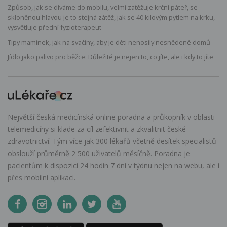
Způsob, jak se díváme do mobilu, velmi zatěžuje krční páteř, se
skloněnou hlavou je to stejná zátěž, jak se 40 kilovým pytlem na krku,
vysvětluje přední fyzioterapeut
Tipy maminek, jak na svačiny, aby je děti nenosily nesnědené domů
Jídlo jako palivo pro běžce: Důležité je nejen to, co jíte, ale i kdy to jíte
Největší česká medicínská online poradna a průkopník v oblasti
telemedicíny si klade za cíl zefektivnit a zkvalitnit české
zdravotnictví. Tým více jak 300 lékařů včetně desítek specialistů
obslouží průměrně 2 500 uživatelů měsíčně. Poradna je
pacientům k dispozici 24 hodin 7 dní v týdnu nejen na webu, ale i
přes mobilní aplikaci.