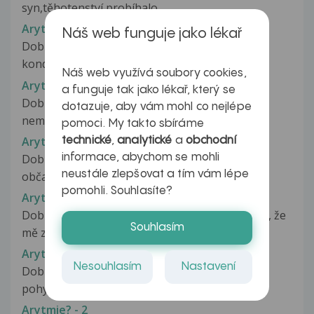
syn,těhotenství probíhalo...
Arytmie?
Náš web funguje jako lékař
Dobrý den p. doktorko. Dělal jsem si tento test
kondice. Test spočívá ve...
Náš web využívá soubory cookies,
Arytmie?
a funguje tak jako lékař, který se
Dobrý den před půl rokem jsem byla poprvé
dotazuje, aby vám mohl co nejlépe
nemocná ( angína, chřipka a zápal...
pomoci. My takto sbíráme
Arytmie?
technické
,
analytické
a
obchodní
Dobrý den, chtěla bych se zeptat, co znamená
informace, abychom se mohli
neustále zlepšovat a tím vám lépe
občasné jakoby přeskočení na hrudníku-...
pomohli. Souhlasíte?
Arytmie?
Dobrý den. Už nějakou dobu se mi občas stane, že
Souhlasím
mě z ničeho nic začne hrozně...
Arytmie?
Nesouhlasím
Nastavení
Dobry den, chcem sa len opytat, pri prudsom
pohybe, najcastejsie si to vsimam...
Arytmie? - 2