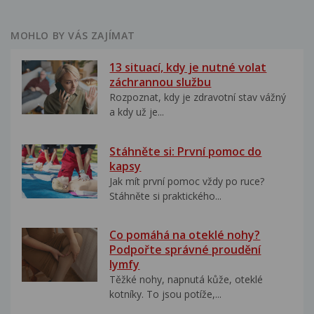
MOHLO BY VÁS ZAJÍMAT
13 situací, kdy je nutné volat
záchrannou službu
Rozpoznat, kdy je zdravotní stav vážný
a kdy už je...
Stáhněte si: První pomoc do
kapsy
Jak mít první pomoc vždy po ruce?
Stáhněte si praktického...
Co pomáhá na oteklé nohy?
Podpořte správné proudění
lymfy
Těžké nohy, napnutá kůže, oteklé
kotníky. To jsou potíže,...