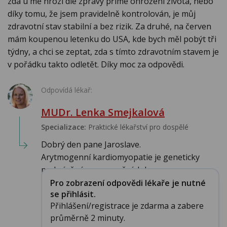
zda u mě hrozí dle zprávy přímé ohrožení života, nebo
díky tomu, že jsem pravidelně kontrolován, je můj
zdravotní stav stabilní a bez rizik. Za druhé, na červen
mám koupenou letenku do USA, kde bych měl pobýt tři
týdny, a chci se zeptat, zda s tímto zdravotním stavem je
v pořádku takto odletět. Díky moc za odpovědi.
Odpovídá lékař:
MUDr. Lenka Smejkalová
Specializace:
Praktické lékařství pro dospělé
Dobrý den pane Jaroslave.
Arytmogenní kardiomyopatie je geneticky
podmíněné onemocnění, kdy ...
Pro zobrazení odpovědi lékaře je nutné
se přihlásit.
Přihlášení/registrace je zdarma a zabere
průměrně 2 minuty.