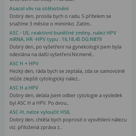
Asacol vliv na otěhotnění
Dobrý den, prosila bych o radu. S přítelem se
snažíme 3 měsíce o miminko. Zatím...
ASC - US, reaktivní buněčné změny, nalez HPV
mRNA, HR -HPV typu : 16,18,45 DG:N879
Dobrý den, po vyšetření na gynekologii jsem byla
odeslána na další vyšetření.Nicmeně...
ASC H + HPV
Hezký den, ráda bych se zeptala, zda se samovolně
může zlepšit cytologický nález...
ASC H a HPV
Dobry den, delala jsem odber cytologie a vysledek
byl ASC H a HPV. Po dvou...
ASC-H, nelze vyloučit HSIL
Dobrý den, chtěla bych poprosit o vysvětlení nálezu
viz. přiložená zpráva z...