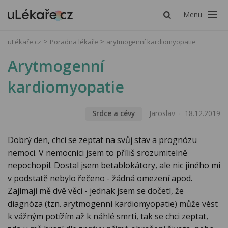
Menu
uLékaře.cz
Poradna lékaře
arytmogenní kardiomyopatie
Arytmogenní
kardiomyopatie
Srdce a cévy
Jaroslav
18.12.2019
Dobrý den, chci se zeptat na svůj stav a prognózu
nemoci. V nemocnici jsem to příliš srozumitelně
nepochopil. Dostal jsem betablokátory, ale nic jiného mi
v podstatě nebylo řečeno - žádná omezení apod.
Zajímají mě dvě věci - jednak jsem se dočetl, že
diagnóza (tzn. arytmogenní kardiomyopatie) může vést
k vážným potížím až k náhlé smrti, tak se chci zeptat,