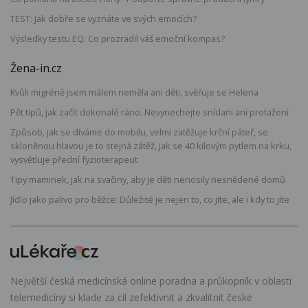
TEST: Jak dobře se vyznáte ve svých emocích?
Výsledky testu EQ: Co prozradil váš emoční kompas?
Žena-in.cz
Kvůli migréně jsem málem neměla ani děti, svěřuje se Helena
Pět tipů, jak začít dokonalé ráno. Nevynechejte snídani ani protažení
Způsob, jak se díváme do mobilu, velmi zatěžuje krční páteř, se
skloněnou hlavou je to stejná zátěž, jak se 40 kilovým pytlem na krku,
vysvětluje přední fyzioterapeut
Tipy maminek, jak na svačiny, aby je děti nenosily nesnědené domů
Jídlo jako palivo pro běžce: Důležité je nejen to, co jíte, ale i kdy to jíte
Největší česká medicínská online poradna a průkopník v oblasti
telemedicíny si klade za cíl zefektivnit a zkvalitnit české