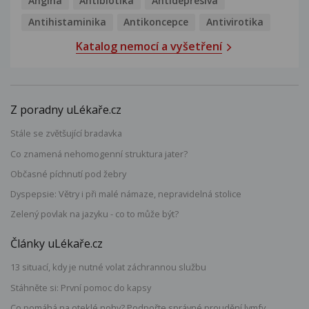
Angína
Antibiotika
Antidepresiva
Antihistaminika
Antikoncepce
Antivirotika
Katalog nemocí a vyšetření
Z poradny uLékaře.cz
Stále se zvětšující bradavka
Co znamená nehomogenní struktura jater?
Občasné píchnutí pod žebry
Dyspepsie: Větry i při malé námaze, nepravidelná stolice
Zelený povlak na jazyku - co to může být?
Články uLékaře.cz
13 situací, kdy je nutné volat záchrannou službu
Stáhněte si: První pomoc do kapsy
Co pomáhá na oteklé nohy? Podpořte správné proudění lymfy