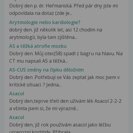
Dobrý den p. dr. Heřmanská. Před pár dny jste mi
odpovídala na dotaz (zde je...
Arytmologie nebo kardiologie?
dobrý den. již několik let, asi 12 chodím na
arytmologii, byla tam zjištěna...
AS a těžká atrofie mozku
Dobrý den. Můj otec(58) spadl z bagru na hlavu. Na
CT mu napsali AS a těžká...
AS-CUS změny na čípku děložním
Dobrý den .Potřebuji se Vás zeptat jak moc jsem v
kritické situaci .? Jedna...
Asacol
Dobrý den,teprve třetí den užívám lék Asacol 2-2-2
a všimla jsem si, že mi výrazně...
Asacol
Dobrý den, již rok používám asacol jako léčbu
urcerozní kortitidy. Přibrala...