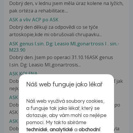
Dobrý den, v lednu jsem měla úraz kolene na lyžích,
pak ortéza a rehabilitace....
ASK a vliv ACP po ASK
Dobrý den děkuji za odpovědi co se týče
artoskopie,kde mi obrušovali chrupavku...
ASK genus I.sin. Dg: Leasio MI,gonartrosis I . sin.-
M23.90
Dobrý den. Jsem po operaci 31.10.16ASK genus
I.sin. Dg: Leasio MI,gonartrosis...
ASK KOLENA
Dobrý den pane doktore,prosím Vás o odpověď jak
Náš web funguje jako lékař
nejkratší doba PN musí být poskytnuta...
ASK Kolena
Náš web využívá soubory cookies,
Dobrý den,pane MUDr.Navrátile.Jsem třetí den po
a funguje tak jako lékař, který se
ASK kolena,a začali mě studit...
dotazuje, aby vám mohl co nejlépe
ASK kolena
pomoci. My takto sbíráme
Dobrý den,jsem po 3 ask levého kolena.První byla
technické
,
analytické
a
obchodní