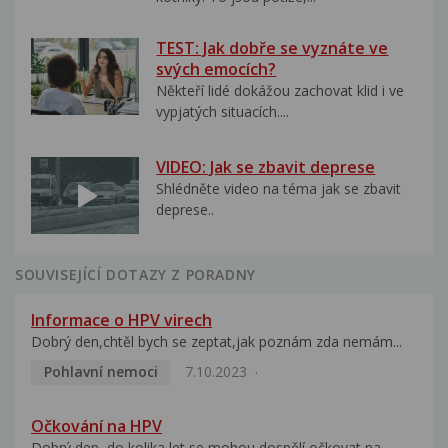
TEST: Jak dobře se vyznáte ve
svých emocích?
Někteří lidé dokážou zachovat klid i ve
vypjatých situacích....
VIDEO: Jak se zbavit deprese
Shlédněte video na téma jak se zbavit
deprese..
SOUVISEJÍCÍ DOTAZY Z PORADNY
Informace o HPV virech
Dobrý den,chtěl bych se zeptat,jak poznám zda nemám...
Pohlavní nemoci
7.10.2023
Očkování na HPV
Dobrý den, do kolika let se mohou dospělí očkovat na...