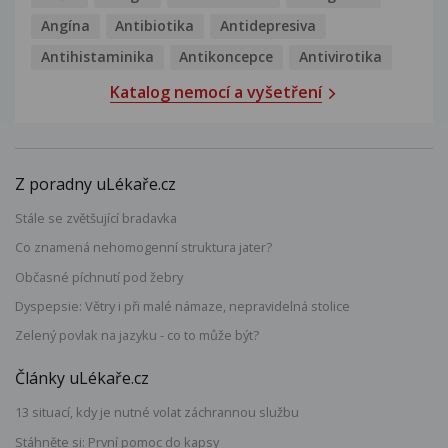
Angína
Antibiotika
Antidepresiva
Antihistaminika
Antikoncepce
Antivirotika
Katalog nemocí a vyšetření
Z poradny uLékaře.cz
Stále se zvětšující bradavka
Co znamená nehomogenní struktura jater?
Občasné píchnutí pod žebry
Dyspepsie: Větry i při malé námaze, nepravidelná stolice
Zelený povlak na jazyku - co to může být?
Články uLékaře.cz
13 situací, kdy je nutné volat záchrannou službu
Stáhněte si: První pomoc do kapsy