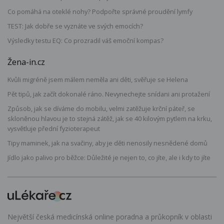
Co pomáhá na oteklé nohy? Podpořte správné proudění lymfy
TEST: Jak dobře se vyznáte ve svých emocích?
Výsledky testu EQ: Co prozradil váš emoční kompas?
Žena-in.cz
Kvůli migréně jsem málem neměla ani děti, svěřuje se Helena
Pět tipů, jak začít dokonalé ráno. Nevynechejte snídani ani protažení
Způsob, jak se díváme do mobilu, velmi zatěžuje krční páteř, se
skloněnou hlavou je to stejná zátěž, jak se 40 kilovým pytlem na krku,
vysvětluje přední fyzioterapeut
Tipy maminek, jak na svačiny, aby je děti nenosily nesnědené domů
Jídlo jako palivo pro běžce: Důležité je nejen to, co jíte, ale i kdy to jíte
Největší česká medicínská online poradna a průkopník v oblasti