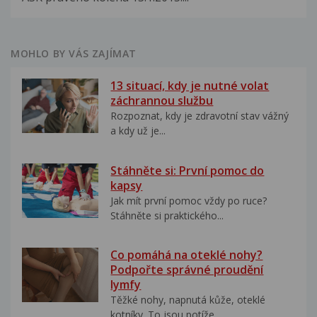
MOHLO BY VÁS ZAJÍMAT
13 situací, kdy je nutné volat
záchrannou službu
Rozpoznat, kdy je zdravotní stav vážný
a kdy už je...
Stáhněte si: První pomoc do
kapsy
Jak mít první pomoc vždy po ruce?
Stáhněte si praktického...
Co pomáhá na oteklé nohy?
Podpořte správné proudění
lymfy
Těžké nohy, napnutá kůže, oteklé
kotníky. To jsou potíže,...