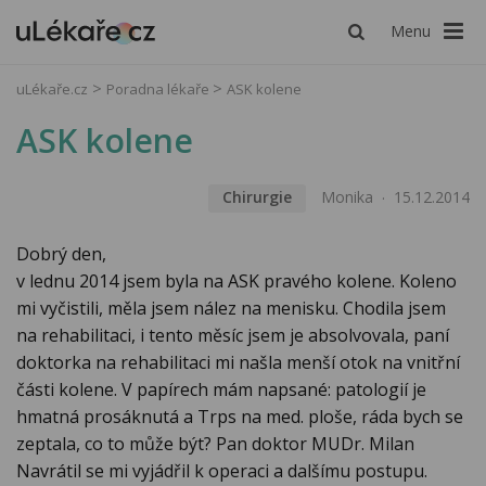
Menu
uLékaře.cz
Poradna lékaře
ASK kolene
ASK kolene
Chirurgie
Monika
15.12.2014
Dobrý den,
v lednu 2014 jsem byla na ASK pravého kolene. Koleno
mi vyčistili, měla jsem nález na menisku. Chodila jsem
na rehabilitaci, i tento měsíc jsem je absolvovala, paní
doktorka na rehabilitaci mi našla menší otok na vnitřní
části kolene. V papírech mám napsané: patologií je
hmatná prosáknutá a Trps na med. ploše, ráda bych se
zeptala, co to může být? Pan doktor MUDr. Milan
Navrátil se mi vyjádřil k operaci a dalšímu postupu.