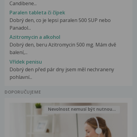
Candibene...
Paralen tableta či čípek
Dobrý den, co je lepsi paralen 500 SUP nebo
Panadol...
Azitromycin a alkohol
Dobrý den, beru Azitromycin 500 mg. Mám dvě
balení,...
Vřídek penisu
Dobrý den před pár dny jsem měl nechraneny
pohlavní...
DOPORUČUJEME
Nevolnost nemusí být nutnou...