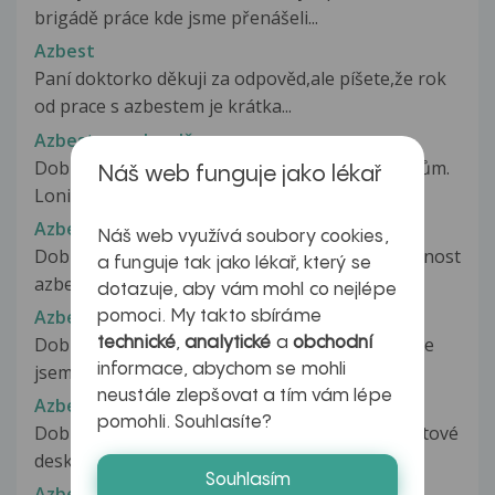
brigádě práce kde jsme přenášeli...
Azbest
Paní doktorko děkuji za odpověd,ale píšete,že rok
od prace s azbestem je krátka...
Azbest na zahradě
Dobrý den. před třemi lety jsme koupili starší dům.
Náš web funguje jako lékař
Loni a letos jsme začali...
Azbest, rizika
Náš web využívá soubory cookies,
Dobrý den, našel jsem pár dotazů na nebezpečnost
a funguje tak jako lékař, který se
azbestu. Byl jsem u známého...
dotazuje, aby vám mohl co nejlépe
Azbest, skelná vlákna a jiné hrůzy :)
pomoci. My takto sbíráme
Dobrý den, chtěla bych se zeptat- předesílám, že
technické
,
analytické
a
obchodní
informace, abychom se mohli
jsem hypochondr a asi se...
neustále zlepšovat a tím vám lépe
Azbestové desky
pomohli. Souhlasíte?
Dobrý den, na chatě máme okolo kamen azbestové
desky. Mám strach, že jsou pro...
Souhlasím
Azbestové desky