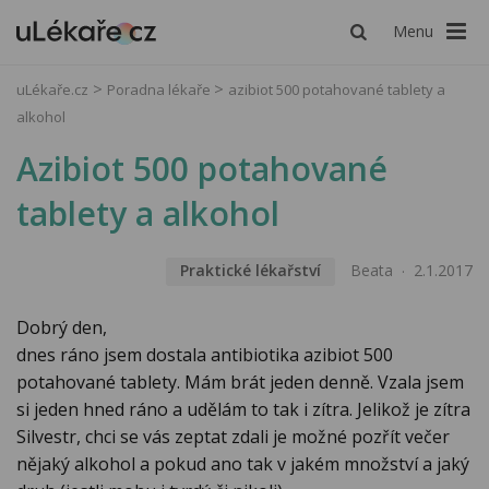
Menu
uLékaře.cz
Poradna lékaře
azibiot 500 potahované tablety a
alkohol
Azibiot 500 potahované
tablety a alkohol
Praktické lékařství
Beata
2.1.2017
Dobrý den,
dnes ráno jsem dostala antibiotika azibiot 500
potahované tablety. Mám brát jeden denně. Vzala jsem
si jeden hned ráno a udělám to tak i zítra. Jelikož je zítra
Silvestr, chci se vás zeptat zdali je možné pozřít večer
nějaký alkohol a pokud ano tak v jakém množství a jaký