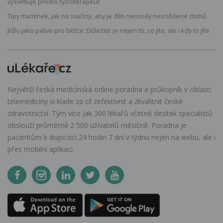
vysvětluje přední fyzioterapeut
Tipy maminek, jak na svačiny, aby je děti nenosily nesnědené domů
Jídlo jako palivo pro běžce: Důležité je nejen to, co jíte, ale i kdy to jíte
Největší česká medicínská online poradna a průkopník v oblasti
telemedicíny si klade za cíl zefektivnit a zkvalitnit české
zdravotnictví. Tým více jak 300 lékařů včetně desítek specialistů
obslouží průměrně 2 500 uživatelů měsíčně. Poradna je
pacientům k dispozici 24 hodin 7 dní v týdnu nejen na webu, ale i
přes mobilní aplikaci.