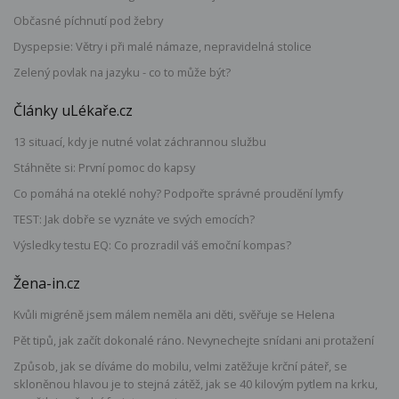
Občasné píchnutí pod žebry
Dyspepsie: Větry i při malé námaze, nepravidelná stolice
Zelený povlak na jazyku - co to může být?
Články uLékaře.cz
13 situací, kdy je nutné volat záchrannou službu
Stáhněte si: První pomoc do kapsy
Co pomáhá na oteklé nohy? Podpořte správné proudění lymfy
TEST: Jak dobře se vyznáte ve svých emocích?
Výsledky testu EQ: Co prozradil váš emoční kompas?
Žena-in.cz
Kvůli migréně jsem málem neměla ani děti, svěřuje se Helena
Pět tipů, jak začít dokonalé ráno. Nevynechejte snídani ani protažení
Způsob, jak se díváme do mobilu, velmi zatěžuje krční páteř, se
skloněnou hlavou je to stejná zátěž, jak se 40 kilovým pytlem na krku,