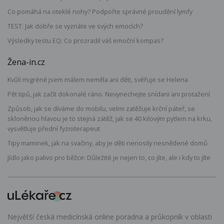
Co pomáhá na oteklé nohy? Podpořte správné proudění lymfy
TEST: Jak dobře se vyznáte ve svých emocích?
Výsledky testu EQ: Co prozradil váš emoční kompas?
Žena-in.cz
Kvůli migréně jsem málem neměla ani děti, svěřuje se Helena
Pět tipů, jak začít dokonalé ráno. Nevynechejte snídani ani protažení
Způsob, jak se díváme do mobilu, velmi zatěžuje krční páteř, se
skloněnou hlavou je to stejná zátěž, jak se 40 kilovým pytlem na krku,
vysvětluje přední fyzioterapeut
Tipy maminek, jak na svačiny, aby je děti nenosily nesnědené domů
Jídlo jako palivo pro běžce: Důležité je nejen to, co jíte, ale i kdy to jíte
Největší česká medicínská online poradna a průkopník v oblasti