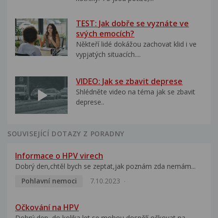
TEST: Jak dobře se vyznáte ve
svých emocích?
Někteří lidé dokážou zachovat klid i ve
vypjatých situacích....
VIDEO: Jak se zbavit deprese
Shlédněte video na téma jak se zbavit
deprese..
SOUVISEJÍCÍ DOTAZY Z PORADNY
Informace o HPV virech
Dobrý den,chtěl bych se zeptat,jak poznám zda nemám...
Pohlavní nemoci
7.10.2023
Očkování na HPV
Dobrý den, do kolika let se mohou dospělí očkovat na...