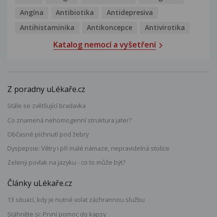
Angína
Antibiotika
Antidepresiva
Antihistaminika
Antikoncepce
Antivirotika
Katalog nemocí a vyšetření
Z poradny uLékaře.cz
Stále se zvětšující bradavka
Co znamená nehomogenní struktura jater?
Občasné píchnutí pod žebry
Dyspepsie: Větry i při malé námaze, nepravidelná stolice
Zelený povlak na jazyku - co to může být?
Články uLékaře.cz
13 situací, kdy je nutné volat záchrannou službu
Stáhněte si: První pomoc do kapsy