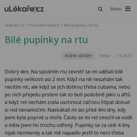
Menu
uLékaře.cz
Poradna lékaře
bilé pupínky na rtu
Bilé pupínky na rtu
Kožní obtíže
lenka
1.9.2015
Dobrý den. Na spodním rtu zevnitř se mi udělali bílé
pupínky velikosti asi 2 mm. Když na ně nesahám tak
necitím nic, ale když se jich dotknu třeba zubama, nebo
po nich přejedu prstem tak to bolí podobně jako u aftů
a když ret nechám zcela uschnout začnou štípat dokud
si red nenamočím. Naskákali mi asi před 4mi dny, kdy
jsem byla poprvé u moře. Často se mi ret smočil ve vodě
a měla jsem ho trochu odřený. Pupínky se za celé 4 dny
nijak nezmenily a tak mě napadlo jestli to není třeba