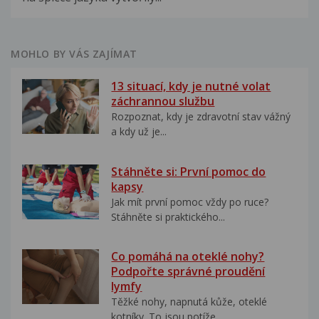
MOHLO BY VÁS ZAJÍMAT
13 situací, kdy je nutné volat
záchrannou službu
Rozpoznat, kdy je zdravotní stav vážný
a kdy už je...
Stáhněte si: První pomoc do
kapsy
Jak mít první pomoc vždy po ruce?
Stáhněte si praktického...
Co pomáhá na oteklé nohy?
Podpořte správné proudění
lymfy
Těžké nohy, napnutá kůže, oteklé
kotníky. To jsou potíže,...