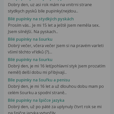
Dobry den, uz asi rok mám na vnitrni strane
stydkych pysků bíle pupinky(nejdou...
Bílé pupínky na stydkých pyskách
Prosím vás... Je mi 15 let a ještě jsem neměla sex..
Jsem silnější.. Na pyskach...
Bílé pupínky na šourku
Dobrý večer, včera večer jsem si na pravém varleti
všiml těchto vřídků (?)....
Bílé pupínky na šourku
Dobrý den, je mi 16 let(pohlavní styk jsem prozatím
neměl) delší dobu mi přibývají...
Bíle pupinky na šouřku a penisu
Dobrý den, je mi 16 let a už dlouhou dobu mam po
celém šourku a spodní straně...
Bílé pupínky na špičce jazyka
Dobrý den, už po páté za uplynuly čtvrt rok se mi
na špičce jazyka vytvořily...