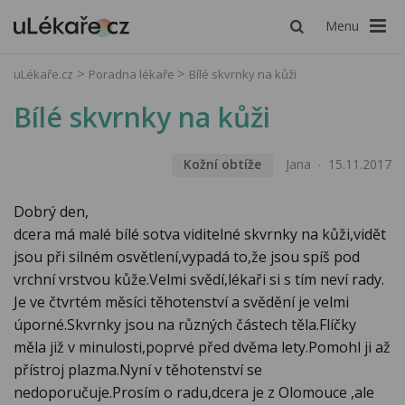
Menu
uLékaře.cz
Poradna lékaře
Bílé skvrnky na kůži
Bílé skvrnky na kůži
Kožní obtíže
Jana
15.11.2017
Dobrý den,
dcera má malé bílé sotva viditelné skvrnky na kůži,vidět
jsou při silném osvětlení,vypadá to,že jsou spíš pod
vrchní vrstvou kůže.Velmi svědí,lékaři si s tím neví rady.
Je ve čtvrtém měsíci těhotenství a svědění je velmi
úporné.Skvrnky jsou na různých částech těla.Flíčky
měla již v minulosti,poprvé před dvěma lety.Pomohl ji až
přístroj plazma.Nyní v těhotenství se
nedoporučuje.Prosím o radu,dcera je z Olomouce ,ale