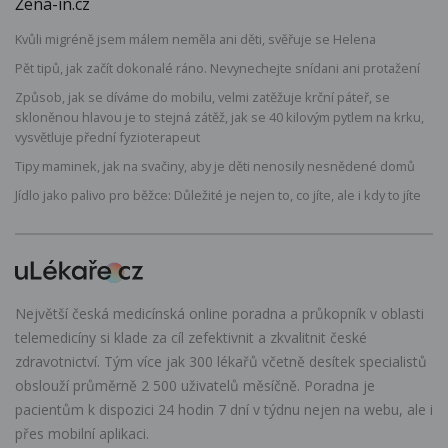
Žena-in.cz
Kvůli migréně jsem málem neměla ani děti, svěřuje se Helena
Pět tipů, jak začít dokonalé ráno. Nevynechejte snídani ani protažení
Způsob, jak se díváme do mobilu, velmi zatěžuje krční páteř, se
skloněnou hlavou je to stejná zátěž, jak se 40 kilovým pytlem na krku,
vysvětluje přední fyzioterapeut
Tipy maminek, jak na svačiny, aby je děti nenosily nesnědené domů
Jídlo jako palivo pro běžce: Důležité je nejen to, co jíte, ale i kdy to jíte
Největší česká medicínská online poradna a průkopník v oblasti
telemedicíny si klade za cíl zefektivnit a zkvalitnit české
zdravotnictví. Tým více jak 300 lékařů včetně desítek specialistů
obslouží průměrně 2 500 uživatelů měsíčně. Poradna je
pacientům k dispozici 24 hodin 7 dní v týdnu nejen na webu, ale i
přes mobilní aplikaci.