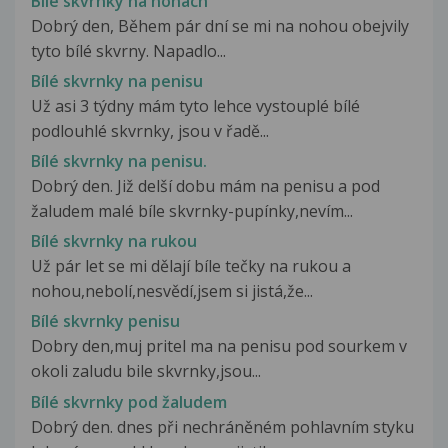
Bílé skvrnky na nohách
Dobrý den, Během pár dní se mi na nohou obejvily
tyto bílé skvrny. Napadlo...
Bílé skvrnky na penisu
Už asi 3 týdny mám tyto lehce vystouplé bílé
podlouhlé skvrnky, jsou v řadě...
Bílé skvrnky na penisu.
Dobrý den. Již delší dobu mám na penisu a pod
žaludem malé bíle skvrnky-pupínky,nevím...
Bílé skvrnky na rukou
Už pár let se mi dělají bíle tečky na rukou a
nohou,nebolí,nesvědí,jsem si jistá,že...
Bílé skvrnky penisu
Dobry den,muj pritel ma na penisu pod sourkem v
okoli zaludu bile skvrnky,jsou...
Bílé skvrnky pod žaludem
Dobrý den. dnes při nechráněném pohlavním styku