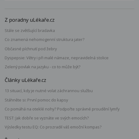
Z poradny uLékaře.cz
Stále se zvětšující bradavka
Co znamená nehomogenní struktura jater?
Občasné píchnutí pod žebry
Dyspepsie: Větry i při malé námaze, nepravidelná stolice
Zelený povlak na jazyku - co to může být?
Články uLékaře.cz
13 situací, kdy je nutné volat záchrannou službu
Stáhněte si: První pomoc do kapsy
Co pomáhá na oteklé nohy? Podpořte správné proudění lymfy
TEST: Jak dobře se vyznáte ve svých emocích?
Výsledky testu EQ: Co prozradil váš emoční kompas?