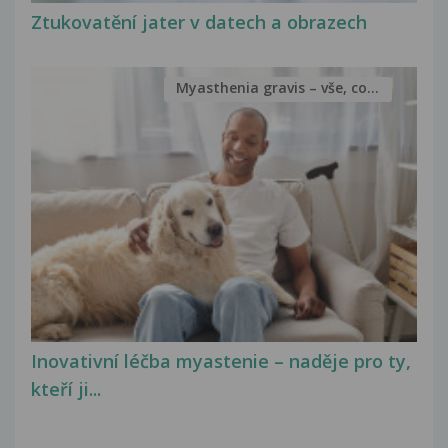
Ztukovatění jater v datech a obrazech
Myasthenia gravis – vše, co...
Inovativní léčba myastenie – naděje pro ty,
kteří ji...