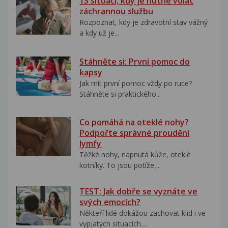
13 situací, kdy je nutné volat
záchrannou službu
Rozpoznat, kdy je zdravotní stav vážný
a kdy už je...
Stáhněte si: První pomoc do
kapsy
Jak mít první pomoc vždy po ruce?
Stáhněte si praktického...
Co pomáhá na oteklé nohy?
Podpořte správné proudění
lymfy
Těžké nohy, napnutá kůže, oteklé
kotníky. To jsou potíže,...
TEST: Jak dobře se vyznáte ve
svých emocích?
Někteří lidé dokážou zachovat klid i ve
vypjatých situacích....