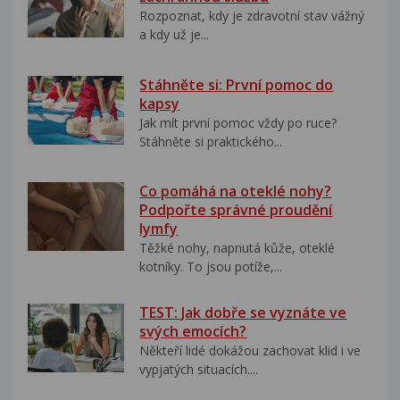
Rozpoznat, kdy je zdravotní stav vážný
a kdy už je...
Stáhněte si: První pomoc do
kapsy
Jak mít první pomoc vždy po ruce?
Stáhněte si praktického...
Co pomáhá na oteklé nohy?
Podpořte správné proudění
lymfy
Těžké nohy, napnutá kůže, oteklé
kotníky. To jsou potíže,...
TEST: Jak dobře se vyznáte ve
svých emocích?
Někteří lidé dokážou zachovat klid i ve
vypjatých situacích....