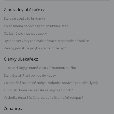
Z poradny uLékaře.cz
Stále se zvětšující bradavka
Co znamená nehomogenní struktura jater?
Občasné píchnutí pod žebry
Dyspepsie: Větry i při malé námaze, nepravidelná stolice
Zelený povlak na jazyku - co to může být?
Články uLékaře.cz
13 situací, kdy je nutné volat záchrannou službu
Stáhněte si: První pomoc do kapsy
Co pomáhá na oteklé nohy? Podpořte správné proudění lymfy
TEST: Jak dobře se vyznáte ve svých emocích?
Výsledky testu EQ: Co prozradil váš emoční kompas?
Žena-in.cz