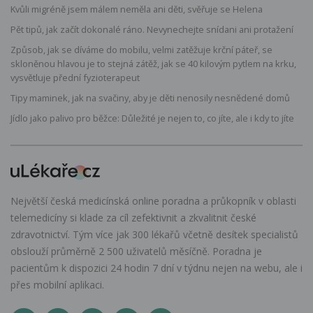
Kvůli migréně jsem málem neměla ani děti, svěřuje se Helena
Pět tipů, jak začít dokonalé ráno. Nevynechejte snídani ani protažení
Způsob, jak se díváme do mobilu, velmi zatěžuje krční páteř, se
skloněnou hlavou je to stejná zátěž, jak se 40 kilovým pytlem na krku,
vysvětluje přední fyzioterapeut
Tipy maminek, jak na svačiny, aby je děti nenosily nesnědené domů
Jídlo jako palivo pro běžce: Důležité je nejen to, co jíte, ale i kdy to jíte
Největší česká medicínská online poradna a průkopník v oblasti
telemedicíny si klade za cíl zefektivnit a zkvalitnit české
zdravotnictví. Tým více jak 300 lékařů včetně desítek specialistů
obslouží průměrně 2 500 uživatelů měsíčně. Poradna je
pacientům k dispozici 24 hodin 7 dní v týdnu nejen na webu, ale i
přes mobilní aplikaci.