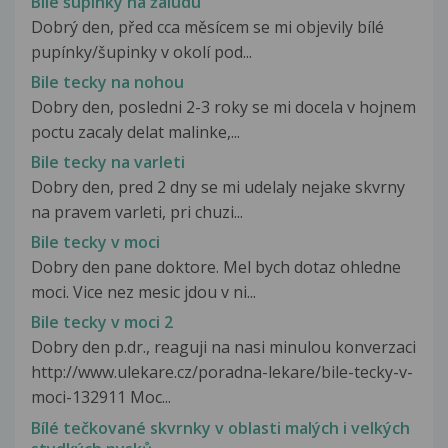
Bílé šupinky na žaludu
Dobrý den, před cca měsícem se mi objevily bílé
pupínky/šupinky v okolí pod...
Bile tecky na nohou
Dobry den, posledni 2-3 roky se mi docela v hojnem
poctu zacaly delat malinke,...
Bile tecky na varleti
Dobry den, pred 2 dny se mi udelaly nejake skvrny
na pravem varleti, pri chuzi...
Bile tecky v moci
Dobry den pane doktore. Mel bych dotaz ohledne
moci. Vice nez mesic jdou v ni...
Bile tecky v moci 2
Dobry den p.dr., reaguji na nasi minulou konverzaci
http://www.ulekare.cz/poradna-lekare/bile-tecky-v-
moci-132911 Moc...
Bílé tečkované skvrnky v oblasti malých i velkých