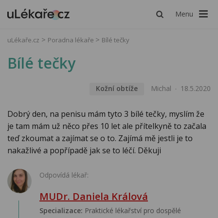
Menu
uLékaře.cz
Poradna lékaře
Bílé tečky
Bílé tečky
Kožní obtíže
Michal
18.5.2020
Dobrý den, na penisu mám tyto 3 bílé tečky, myslím že
je tam mám už něco přes 10 let ale přítelkyně to začala
teď zkoumat a zajímat se o to. Zajímá mě jestli je to
nakažlivé a popřípadě jak se to léčí. Děkuji
Odpovídá lékař:
MUDr. Daniela Králová
Specializace:
Praktické lékařství pro dospělé