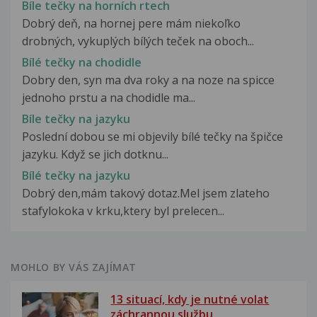
Bíle tečky na horních rtech
Dobrý deň, na hornej pere mám niekoľko
drobných, vykuplých bílých teček na oboch...
Bílé tečky na chodidle
Dobry den, syn ma dva roky a na noze na spicce
jednoho prstu a na chodidle ma...
Bíle tečky na jazyku
Poslední dobou se mi objevily bílé tečky na špičce
jazyku. Když se jich dotknu...
Bílé tečky na jazyku
Dobrý den,mám takový dotaz.Mel jsem zlateho
stafylokoka v krku,ktery byl prelecen...
MOHLO BY VÁS ZAJÍMAT
13 situací, kdy je nutné volat
záchrannou službu