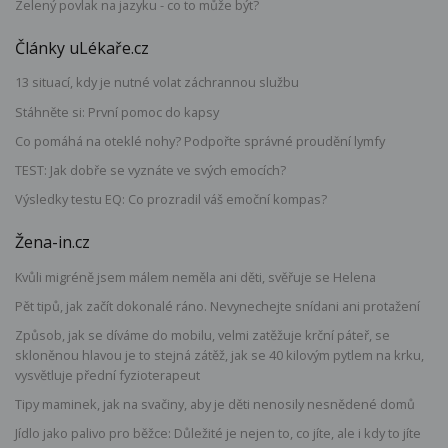
Zelený povlak na jazyku - co to může být?
Články uLékaře.cz
13 situací, kdy je nutné volat záchrannou službu
Stáhněte si: První pomoc do kapsy
Co pomáhá na oteklé nohy? Podpořte správné proudění lymfy
TEST: Jak dobře se vyznáte ve svých emocích?
Výsledky testu EQ: Co prozradil váš emoční kompas?
Žena-in.cz
Kvůli migréně jsem málem neměla ani děti, svěřuje se Helena
Pět tipů, jak začít dokonalé ráno. Nevynechejte snídani ani protažení
Způsob, jak se díváme do mobilu, velmi zatěžuje krční páteř, se
skloněnou hlavou je to stejná zátěž, jak se 40 kilovým pytlem na krku,
vysvětluje přední fyzioterapeut
Tipy maminek, jak na svačiny, aby je děti nenosily nesnědené domů
Jídlo jako palivo pro běžce: Důležité je nejen to, co jíte, ale i kdy to jíte