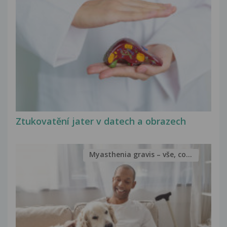
Ztukovatění jater v datech a obrazech
Myasthenia gravis – vše, co...