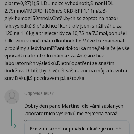
plazmy0,87(1),S-LDL-nelze vyhodnotit,S-nonHDL
2,79mnol/lMDRD 1?06m/s,CKD-EPI 1,11m/s,B-
glyk.hemogl.50mnol/.Chtěl,bych se zeptat na názor
lab.výsledků.S předchozí kontroly jsem snížil váhu za
120 na 116kg a trigleceridy za 10,75 na 7,3mol,bohužel
bílkovinu v moči mám dlouhodobě.Může to znamenat
problémy s ledvinami?Paní doktorka mne,řekla že je vše
vpořádku a kontrolu mám až za 4měsíce bez
laboratorních výsledků.Dietní opatření se snažím
dodržovat.Chtěl,bych vědět váš názor na můj zdravotní
stav.Děkuji.S pozdravem p.Laštovka
Odpovídá lékař:
Dobrý den pane Martine, dle vámi zaslaných
laboratorních výsledků mě zejména zaráží
vysok...
Pro zobrazení odpovědi lékaře je nutné