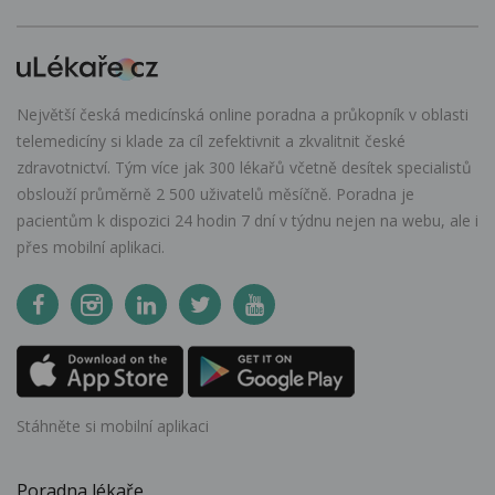
Největší česká medicínská online poradna a průkopník v oblasti
telemedicíny si klade za cíl zefektivnit a zkvalitnit české
zdravotnictví. Tým více jak 300 lékařů včetně desítek specialistů
obslouží průměrně 2 500 uživatelů měsíčně. Poradna je
pacientům k dispozici 24 hodin 7 dní v týdnu nejen na webu, ale i
přes mobilní aplikaci.
Stáhněte si mobilní aplikaci
Poradna lékaře