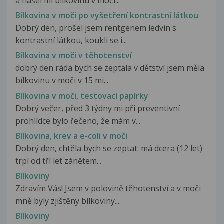
a našel mi bílkovinu v moči...
Bílkovina v moči po vyšetření kontrastní látkou
Dobrý den, prošel jsem rentgenem ledvin s
kontrastní látkou, koukli se i...
Bílkovina v moči v těhotenství
dobrý den ráda bych se zeptala v dětství jsem měla
bílkovinu v moči v 15 mi...
Bílkovina v moči, testovací papírky
Dobrý večer, před 3 týdny mi při preventivní
prohlídce bylo řečeno, že mám v...
Bílkovina, krev a e-coli v moči
Dobrý den, chtěla bych se zeptat: má dcera (12 let)
trpí od tří let zánětem...
Bílkoviny
Zdravím Vás! Jsem v polovině těhotenství a v moči
mně byly zjištěny bílkoviny....
Bílkoviny