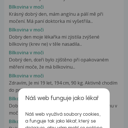
Bílkovina v moči
Krásný dobrý den, mám angínu a pálí mě při
močení. Má paní doktorka mi vyšetřila...
Bílkovina v moči
Dobry den moje lékařka mi zjistila zvýšené
bílkoviny (krev ne) v těle nasadila...
Bílkovina v moči
Dobrý den, dceři bylo zjištěno při opakovaném
měření moče, že má bílkovinu...
Bílkovina v moči
Zdravím, Je mi 19 let, 194 cm, 90 kg. Aktivně chodím
do posilovny a beru doplněk...
Náš web funguje jako lékař
Bílkovina v moči
Dobrý den, už 2 měsíce si dělám test na bílkovinu v
moči, pořád mě to vychází...
Náš web využívá soubory cookies,
Bílkovina v moči
a funguje tak jako lékař, který se