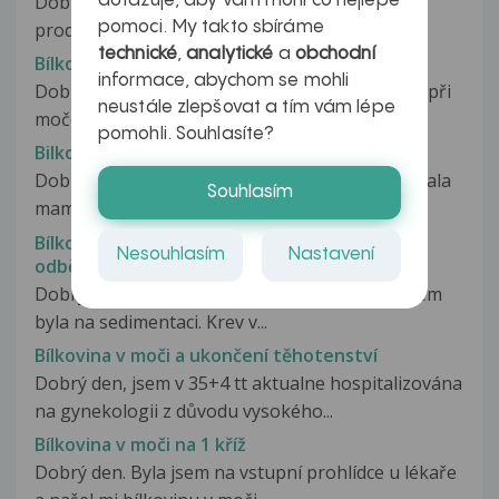
Dobrý den,prosila bych o radu.V listopadu jsem
dotazuje, aby vám mohl co nejlépe
pomoci. My takto sbíráme
prodělala zánět močového měchýře...
technické
,
analytické
a
obchodní
Bílkovina v moči
informace, abychom se mohli
Dobrý den paní doktorko, měla jsem problémy při
neustále zlepšovat a tím vám lépe
močení a bolesti v podbřišku....
pomohli. Souhlasíte?
Bilkovina v moči
Dobrý den, měla bych jeden dotaz jsem už zoufala
Souhlasím
mam syna ma 6 let který je...
Bílkovina v moči - může být z nesprávného
Nesouhlasím
Nastavení
odběru?
Dobrý den, chtěla jsem se zeptat. Po angíně jsem
byla na sedimentaci. Krev v...
Bílkovina v moči a ukončení těhotenství
Dobrý den, jsem v 35+4 tt aktualne hospitalizována
na gynekologii z důvodu vysokého...
Bílkovina v moči na 1 kříž
Dobrý den. Byla jsem na vstupní prohlídce u lékaře