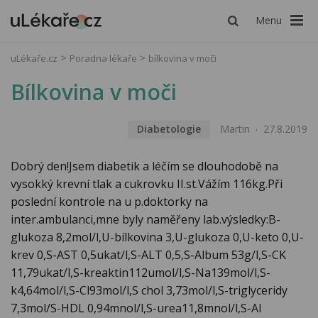
Menu
uLékaře.cz
Poradna lékaře
bílkovina v moči
Bílkovina v moči
Diabetologie
Martin
27.8.2019
Dobrý den!Jsem diabetik a léčím se dlouhodobě na
vysokký krevní tlak a cukrovku II.st.Vážím 116kg.Při
poslední kontrole na u p.doktorky na
inter.ambulanci,mne byly naměřeny lab.výsledky:B-
glukoza 8,2mol/l,U-bílkovina 3,U-glukoza 0,U-keto 0,U-
krev 0,S-AST 0,5ukat/l,S-ALT 0,5,S-Album 53g/l,S-CK
11,79ukat/l,S-kreaktin112umol/l,S-Na139mol/l,S-
k4,64mol/l,S-Cl93mol/l,S chol 3,73mol/l,S-triglyceridy
7,3mol/S-HDL 0,94mnol/l,S-urea11,8mnol/l,S-Al