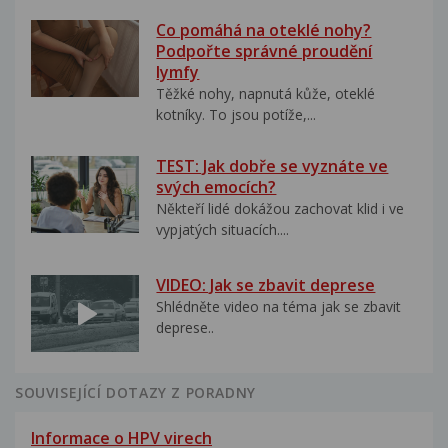
Co pomáhá na oteklé nohy?
Podpořte správné proudění
lymfy
Těžké nohy, napnutá kůže, oteklé
kotníky. To jsou potíže,...
TEST: Jak dobře se vyznáte ve
svých emocích?
Někteří lidé dokážou zachovat klid i ve
vypjatých situacích....
VIDEO: Jak se zbavit deprese
Shlédněte video na téma jak se zbavit
deprese..
SOUVISEJÍCÍ DOTAZY Z PORADNY
Informace o HPV virech