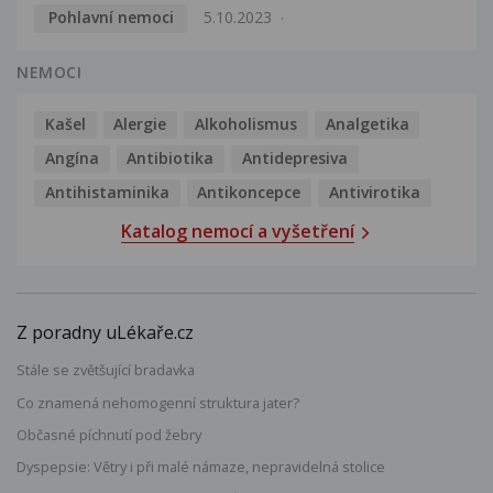
Pohlavní nemoci
5.10.2023
NEMOCI
Kašel
Alergie
Alkoholismus
Analgetika
Angína
Antibiotika
Antidepresiva
Antihistaminika
Antikoncepce
Antivirotika
Katalog nemocí a vyšetření
Z poradny uLékaře.cz
Stále se zvětšující bradavka
Co znamená nehomogenní struktura jater?
Občasné píchnutí pod žebry
Dyspepsie: Větry i při malé námaze, nepravidelná stolice