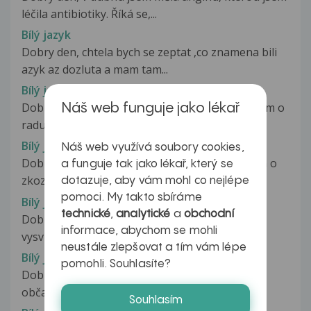
léčila antibiotiky. Říká se,...
Bílý jazyk
Dobry den, chtela bych se zeptat ,co znamena bili
azyk az dozluta a mam tam...
Bílý jazyk
Dobrý den paní dokrotko,chci se zeptat a prosím o
Náš web funguje jako lékař
radu.Celá naše rodina tedy...
Bílý jazyk
Náš web využívá soubory cookies,
Dobrý den již jednou jsem psala, ale teď prosím o
a funguje tak jako lékař, který se
zkozknuti mého jazyka první...
dotazuje, aby vám mohl co nejlépe
pomoci. My takto sbíráme
Bílý jazyk
technické
,
analytické
a
obchodní
Dobrý den, po tom, co jsem si zde tedy nechala
informace, abychom se mohli
vysvětlit, že jsem se nemohla...
neustále zlepšovat a tím vám lépe
Bílý jazyk
pomohli. Souhlasíte?
Dobrý den, nevím zda mám normální jazyk, ale
občas cca půl roku mám obtíže s...
Souhlasím