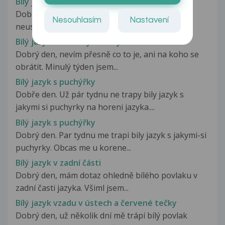
Bílý jazyk a vyrustky
Dobrej mam dotaz poslednich par dnu mam
Nesouhlasím
Nastavení
neustale bily jazyk a udelaly se me...
Bílý jazyk s červenými fleky
Dobrý den, nevím přesně co to je, ani na koho se
obrátit. Minulý týden jsem...
Bílý jazyk s puchýřky
Dobře den. Už pár tydnu ne trapy bily jazyk s
jakymi si puchyrky na horeni jazyka....
Bílý jazyk s puchýřky
Dobrý den. Par tydnu me trapi bily jazyk s jakymi-si
puchyrky. Obcas me u korene...
Bílý jazyk v zadní části
Dobrý den, mám dotaz ohledně bílého povlaku v
zadní časti jazyka. Všiml jsem...
Bílý jazyk vzadu v ústech a červené tečky
Dobrý den, už několik dní mě trápí bílý povlak