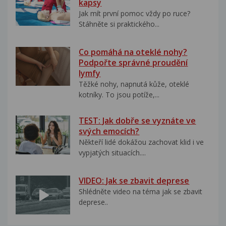
kapsy
Jak mít první pomoc vždy po ruce?
Stáhněte si praktického...
Co pomáhá na oteklé nohy?
Podpořte správné proudění
lymfy
Těžké nohy, napnutá kůže, oteklé
kotníky. To jsou potíže,...
TEST: Jak dobře se vyznáte ve
svých emocích?
Někteří lidé dokážou zachovat klid i ve
vypjatých situacích....
VIDEO: Jak se zbavit deprese
Shlédněte video na téma jak se zbavit
deprese..