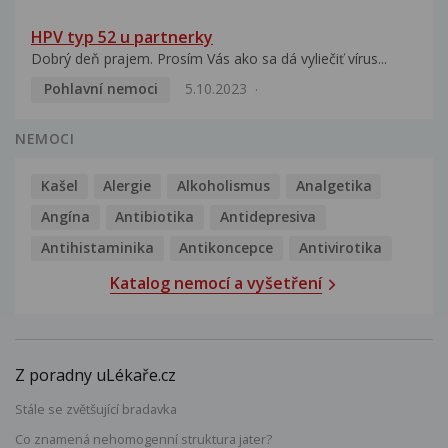
HPV typ 52 u partnerky
Dobrý deň prajem. Prosím Vás ako sa dá vyliečiť vírus...
Pohlavní nemoci
5.10.2023
NEMOCI
Kašel
Alergie
Alkoholismus
Analgetika
Angína
Antibiotika
Antidepresiva
Antihistaminika
Antikoncepce
Antivirotika
Katalog nemocí a vyšetření
Z poradny uLékaře.cz
Stále se zvětšující bradavka
Co znamená nehomogenní struktura jater?