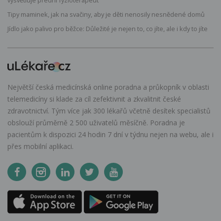
Tipy maminek, jak na svačiny, aby je děti nenosily nesnědené domů
Jídlo jako palivo pro běžce: Důležité je nejen to, co jíte, ale i kdy to jíte
Největší česká medicínská online poradna a průkopník v oblasti
telemedicíny si klade za cíl zefektivnit a zkvalitnit české
zdravotnictví. Tým více jak 300 lékařů včetně desítek specialistů
obslouží průměrně 2 500 uživatelů měsíčně. Poradna je
pacientům k dispozici 24 hodin 7 dní v týdnu nejen na webu, ale i
přes mobilní aplikaci.