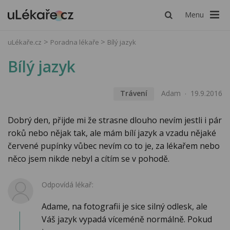
Menu
uLékaře.cz
Poradna lékaře
Bílý jazyk
Bílý jazyk
Trávení
Adam
19.9.2016
Dobrý den, přijde mi že strasne dlouho nevím jestli i pár
roků nebo nějak tak, ale mám bílí jazyk a vzadu nějaké
červené pupínky vůbec nevím co to je, za lékařem nebo
něco jsem nikde nebyl a cítím se v pohodě.
Odpovídá lékař:
Adame, na fotografii je sice silný odlesk, ale
Váš jazyk vypadá víceméně normálně. Pokud