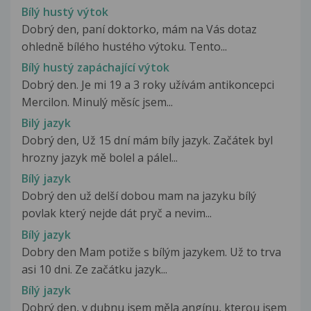
Bílý hustý výtok
Dobrý den, paní doktorko, mám na Vás dotaz
ohledně bílého hustého výtoku. Tento...
Bílý hustý zapáchající výtok
Dobrý den. Je mi 19 a 3 roky užívám antikoncepci
Mercilon. Minulý měsíc jsem...
Bilý jazyk
Dobrý den, Už 15 dní mám bíly jazyk. Začátek byl
hrozny jazyk mě bolel a pálel...
Bílý jazyk
Dobrý den už delší dobou mam na jazyku bílý
povlak který nejde dát pryč a nevim...
Bílý jazyk
Dobry den Mam potiže s bílým jazykem. Už to trva
asi 10 dni. Ze začátku jazyk...
Bílý jazyk
Dobrý den, v dubnu jsem měla angínu, kterou jsem