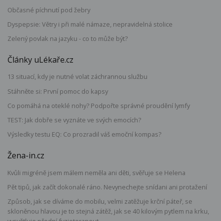
Občasné píchnutí pod žebry
Dyspepsie: Větry i při malé námaze, nepravidelná stolice
Zelený povlak na jazyku - co to může být?
Články uLékaře.cz
13 situací, kdy je nutné volat záchrannou službu
Stáhněte si: První pomoc do kapsy
Co pomáhá na oteklé nohy? Podpořte správné proudění lymfy
TEST: Jak dobře se vyznáte ve svých emocích?
Výsledky testu EQ: Co prozradil váš emoční kompas?
Žena-in.cz
Kvůli migréně jsem málem neměla ani děti, svěřuje se Helena
Pět tipů, jak začít dokonalé ráno. Nevynechejte snídani ani protažení
Způsob, jak se díváme do mobilu, velmi zatěžuje krční páteř, se
skloněnou hlavou je to stejná zátěž, jak se 40 kilovým pytlem na krku,
vysvětluje přední fyzioterapeut