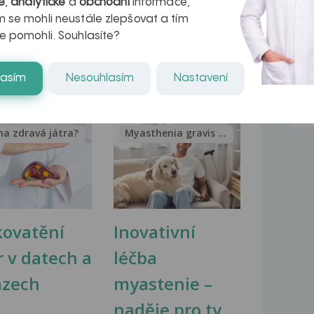
é
,
analytické
a
obchodní
informace,
ti
Dobrý den,už půl roku mě trápí
 se mohli neustále zlepšovat a tím
problémy břicha vyloženě...
e pomohli. Souhlasíte?
lasím
Nesouhlasím
Nastavení
na zdravá játra?
Myasthenia gravis – vše, co...
kovatění
Inovativní
r v datech a
léčba
azech
myastenie –
naděje pro ty,