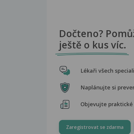
Dočteno? Pomů
ještě o kus víc.
Lékaři všech special
Naplánujte si preve
Objevujte praktické 
Zaregistrovat se zdarma