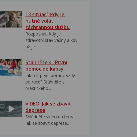
13 situací, kdy je
nutné volat
záchrannou službu
Rozpoznat, kdy je
zdravotní stav vážný a kdy
už je...
Stáhněte si: První
pomoc do kapsy
Jak mít první pomoc vždy
po ruce? Stáhněte si
praktického...
VIDEO: Jak se zbavit
deprese
Shlédněte video na téma
jak se zbavit deprese..