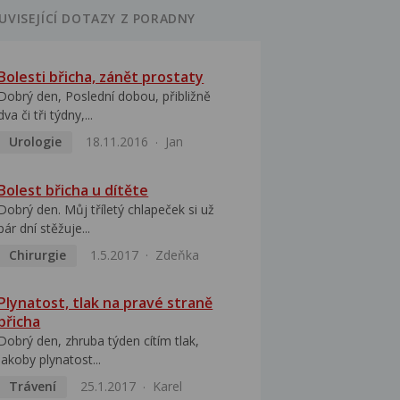
UVISEJÍCÍ DOTAZY Z PORADNY
Bolesti břicha, zánět prostaty
Dobrý den, Poslední dobou, přibližně
dva či tři týdny,...
Urologie
18.11.2016
Jan
Bolest břicha u dítěte
Dobrý den. Můj tříletý chlapeček si už
pár dní stěžuje...
Chirurgie
1.5.2017
Zdeňka
Plynatost, tlak na pravé straně
břicha
Dobrý den, zhruba týden cítím tlak,
jakoby plynatost...
Trávení
25.1.2017
Karel