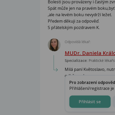
Bolesti jsou provázeny i častým zv
Spát může jen na pravém boku,byť 
,ale na levém boku nevydrží ležet.
Předem děkuji za odpověď.
S přátelským pozdravem K.
Odpovídá lékař:
MUDr. Daniela Král
Specializace:
Praktické lékařs
Milá paní Květoslavo, nutn
odběrem krve a ...
Pro zobrazení odpovědi 
Přihlášení/registrace j
Přihlásit se