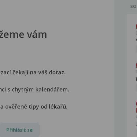
SO
žeme vám
izací čekají na váš dotaz.
nci s chytrým kalendářem.
a ověřené tipy od lékařů.
Přihlásit se