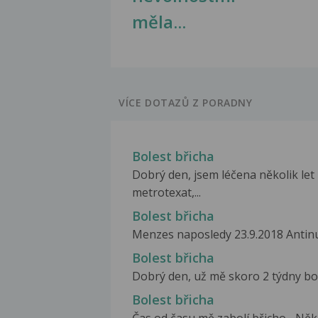
měla...
VÍCE DOTAZŮ Z PORADNY
Bolest břicha
Dobrý den, jsem léčena několik let 
metrotexat,...
Bolest břicha
Menzes naposledy 23.9.2018 Antinu
Bolest břicha
Dobrý den, už mě skoro 2 týdny bolí
Bolest břicha
Čas od času mě zabolí břicho... Někd