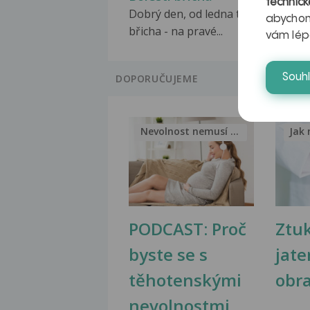
technick
Dobrý den, od ledna t.r. mám boles
abychom
břicha - na pravé...
vám lép
Souh
DOPORUČUJEME
Nevolnost nemusí být nutnou...
Jak 
PODCAST: Proč
Ztu
byste se s
jate
těhotenskými
obr
nevolnostmi