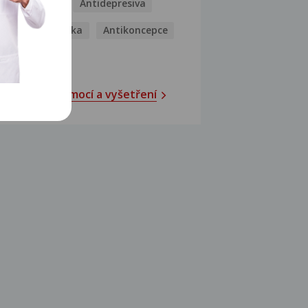
Antibiotika
Antidepresiva
Antihistaminika
Antikoncepce
Antivirotika
Katalog nemocí a vyšetření