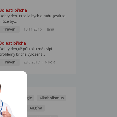
Bolesti břicha
Dobrý den .Prosila bych o radu. Jestli to
může být...
Trávení
10.11.2016
Jana
Bolest břicha
Dobrý den,už půl roku mě trápí
problémy břicha vyloženě...
Trávení
29.6.2017
Nikola
MOCI
Kašel
Alergie
Alkoholismus
Analgetika
Angína