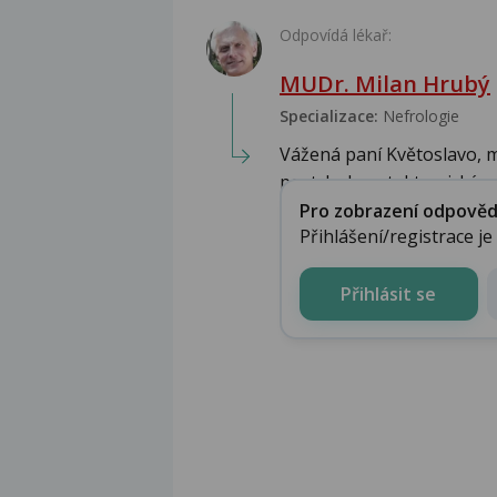
Odpovídá lékař:
MUDr. Milan Hrubý
Specializace:
Nefrologie
Vážená paní Květoslavo, m
postcholecystektomický sy
Pro zobrazení odpovědi 
Přihlášení/registrace j
Přihlásit se