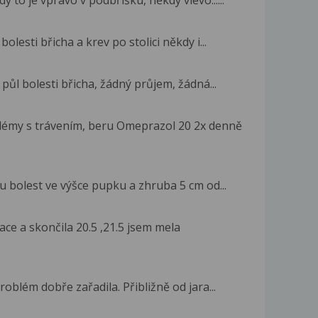
olesti břicha a krev po stolici někdy i...
 půl bolesti břicha, žádný průjem, žádná...
émy s trávením, beru Omeprazol 20 2x denně
 bolest ve výšce pupku a zhruba 5 cm od...
ce a skončila 20.5 ,21.5 jsem mela
roblém dobře zařadila. Přibližně od jara...