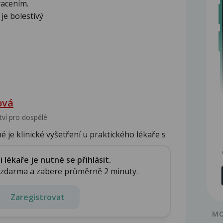
racením.
je bolestivý
ová
tví pro dospělé
é je klinické vyšetření u praktického lékaře s
lékaře je nutné se přihlásit.
e zdarma a zabere průměrně 2 minuty.
Zaregistrovat
MO