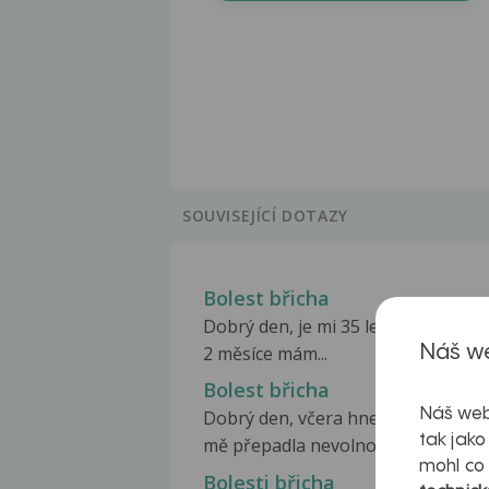
SOUVISEJÍCÍ DOTAZY
Bolest břicha
Dobrý den, je mi 35 let, a poslední 
Náš we
2 měsíce mám...
Bolest břicha
Náš web
Dobrý den, včera hned po probuze
tak jako
mě přepadla nevolnost,...
mohl co
Bolesti břicha