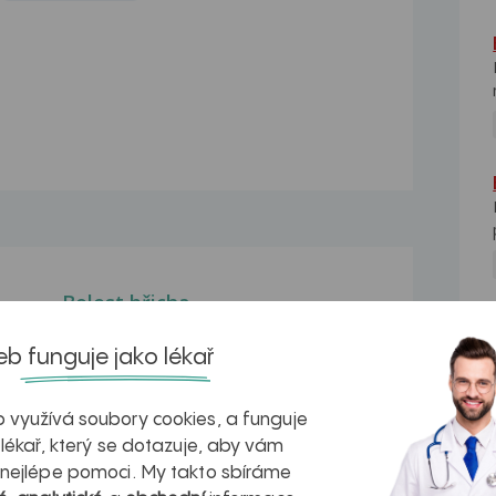
Bolest břicha
cca
Dobrý den, už déle než půl roku mě
NE
b funguje jako lékař
trápí silné bolesti...
Bolest břicha
 využívá soubory cookies, a funguje
ní
Dobrý den, chtěla bych se zeptat co to
 lékař, který se dotazuje, aby vám
může být,...
 nejlépe pomoci. My takto sbíráme
Bolest břicha