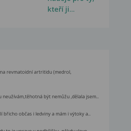
kteří ji...
na revmatoidní artritidu (medrol,
 neužívám,těhotná být nemůžu ,dělala jsem...
 břicho občas i ledviny a mám i výtoky a...
y to je vpravo v podbřišku, někdy vlevo......