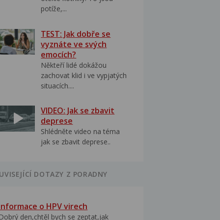
potíže,...
TEST: Jak dobře se
vyznáte ve svých
emocích?
Někteří lidé dokážou
zachovat klid i ve vypjatých
situacích....
VIDEO: Jak se zbavit
deprese
Shlédněte video na téma
jak se zbavit deprese..
UVISEJÍCÍ DOTAZY Z PORADNY
Informace o HPV virech
Dobrý den,chtěl bych se zeptat,jak