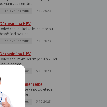
poznám zda nemám...
Pohlavní nemoci
7.10.2023
Očkování na HPV
Dobrý den, do kolika let se mohou
dospělí očkovat na...
Pohlavní nemoci
7.10.2023
Očkování na HPV
Dobrý den, mým dětem je 18 a 20 let.
Chci je nechat...
Pohlavní nemoci
5.10.2023
HPV pozitivní manželka
Dobrý den, manželka po xx letech
přivezla z Východu...
Pohlavní nemoci
5.10.2023