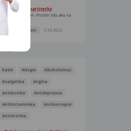
HPV typ 52 u partnerky
Dobrý deň prajem. Prosím Vás ako sa
dá vyliečiť vírus...
Pohlavní nemoci
5.10.2023
MOCI
Kašel
Alergie
Alkoholismus
Analgetika
Angína
Antibiotika
Antidepresiva
Antihistaminika
Antikoncepce
Antivirotika