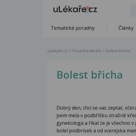
Tematické poradny
Články
uLékaře.cz
Poradna lékaře
bolest břicha
Bolest břicha
Dobrý den, chci se vas zeptat, včer
jsem mela v podbřišku strašně křeč
gynekologa a říkal ze je všechno v
bolel podbrisek a od vcerejska mam 