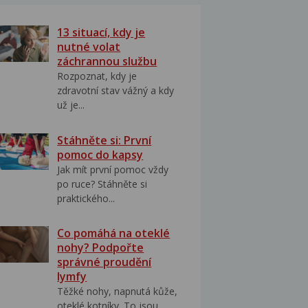
13 situací, kdy je
nutné volat
záchrannou službu
Rozpoznat, kdy je
zdravotní stav vážný a kdy
už je...
Stáhněte si: První
pomoc do kapsy
Jak mít první pomoc vždy
po ruce? Stáhněte si
praktického...
Co pomáhá na oteklé
nohy? Podpořte
správné proudění
lymfy
Těžké nohy, napnutá kůže,
oteklé kotníky. To jsou