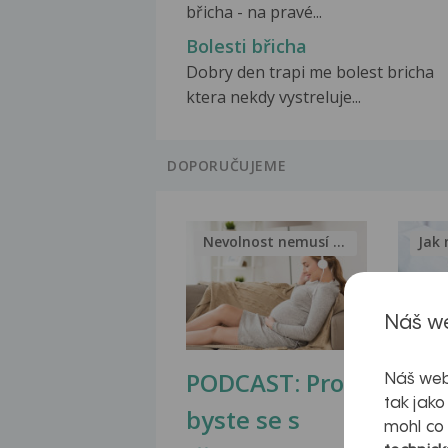
břicha - na pravé...
Bolesti břicha
Dobry den trapi me bolest bricha
ktera nekdy vystreluje...
DOPORUČUJEME
Nevolnost nemusí být nutnou...
Jak 
Náš we
PODCAST: Proč
Ztu
Náš web
tak jako
byste se s
jate
mohl co