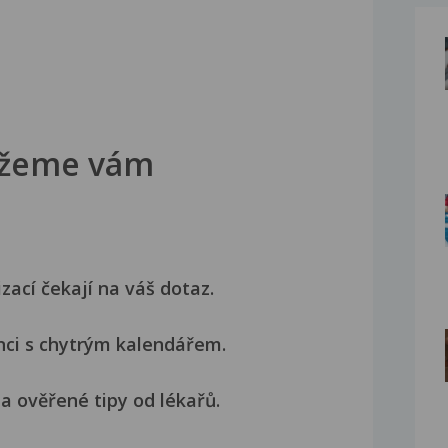
žeme vám
izací čekají na váš dotaz.
nci s chytrým kalendářem.
a ověřené tipy od lékařů.