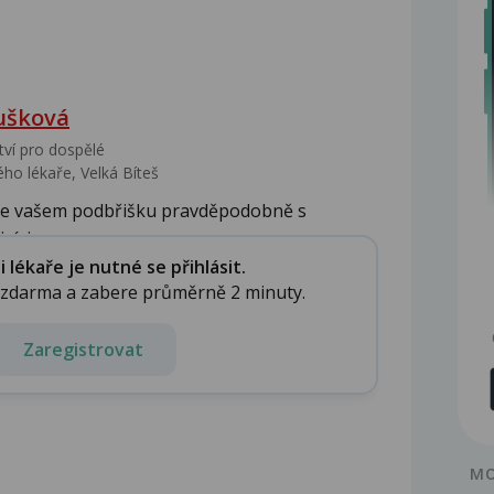
ušková
tví pro dospělé
ho lékaře, Velká Bíteš
 ve vašem podbřišku pravděpodobně s
, je...
lékaře je nutné se přihlásit.
e zdarma a zabere průměrně 2 minuty.
Zaregistrovat
MO