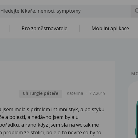
Pro zaměstnavatele
Mobilní aplikace
MO
Chirurgie páteře
Katerina
7.7.2019
a jsem mela s pritelem intimní styk, a po styku
e a bolesti, a nedávno jsem byla u
 pořádku, a rano kdyz jsem sla na wc tak me
problem ze stolici, bolelo to.nevíte co by to