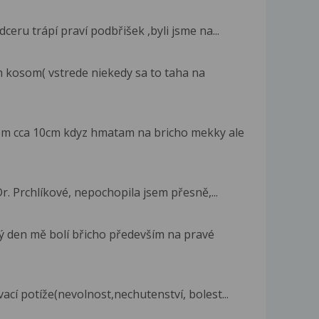
ceru trápí praví podbřišek ,byli jsme na...
 kosom( vstrede niekedy sa to taha na
m cca 10cm kdyz hmatam na bricho mekky ale
. Prchlíkové, nepochopila jsem přesně,...
ý den mě bolí břicho především na pravé
cí potíže(nevolnost,nechutenství, bolest...