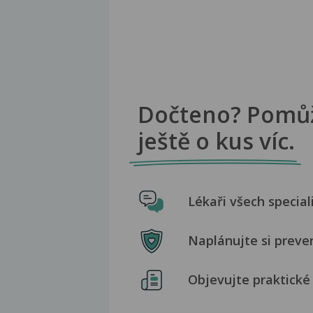
Dočteno? Pomů
ještě o kus víc.
Lékaři všech special
Naplánujte si preve
Objevujte praktické 