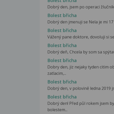
Bolest břicha
Dobrý den, jsem po operaci žlučníku
Bolest břicha
Dobrý den jmenuji se Nela je mi 17 
Bolest břicha
Vážený pane doktore, dovoluji si se 
Bolest břicha
Dobrý deň, Chcela by som sa spýtať
Bolest břicha
Dobry den, jiz nejaky tyden citim 
zatlacim,...
Bolest břicha
Dobrý den, v polovině ledna 2019 js
Bolest břicha
Dobrý den! Před půl rokem jsem byl
bolestem...