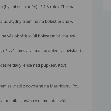
 (byl mi odstraněn) již 1,5 roku. Zhruba...
a už 2týdny trpím na na bolest břicha v...
na vás obrátit kvůli bolestem břicha. Asi...
, už vyše mesiaca mám problém v súvislosti...
obcasne tlaky lehce nad pupkem. Kdyz
em se vrátil z dovolené na Mauriciusu. Po...
a hospitalizována v nemocnici kvůli