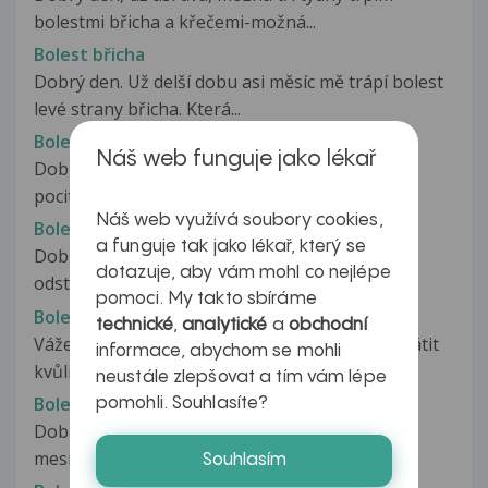
bolestmi břicha a křečemi-možná...
Bolest břicha
Dobrý den. Už delší dobu asi měsíc mě trápí bolest
levé strany břicha. Která...
Bolest břicha
Náš web funguje jako lékař
Dobrý den, Již asi ¾ roku mne trápí nepříjemný
pocit nepohodlí v horní části...
Náš web využívá soubory cookies,
Bolest břicha
a funguje tak jako lékař, který se
Dobrý den, jsem po operaci žlučníku (byl mi
dotazuje, aby vám mohl co nejlépe
odstraněn) již 1,5 roku. Zhruba...
pomoci. My takto sbíráme
Bolest břicha
technické
,
analytické
a
obchodní
Vážený pane doktore, dovoluji si se na vás obrátit
informace, abychom se mohli
kvůli bolestem břicha. Asi...
neustále zlepšovat a tím vám lépe
Bolest břicha
pomohli. Souhlasíte?
Dobrý deň, Chcela by som sa spýtať, už vyše
mesiaca mám problém v súvislosti...
Souhlasím