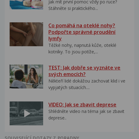
Jak mít první pomoc vždy po ruce?
Stáhněte si praktického...
Co pomáhá na oteklé nohy?
Podpořte správné proudění
lymfy
Těžké nohy, napnutá kůže, oteklé
kotníky. To jsou potíže,...
TEST: Jak dobře se vyznáte ve
svých emocích?
Někteří lidé dokážou zachovat klid i ve
vypjatých situacích....
VIDEO: Jak se zbavit deprese
Shlédněte video na téma jak se zbavit
deprese..
SOUVISEJÍCÍ DOTAZY Z PORADNY