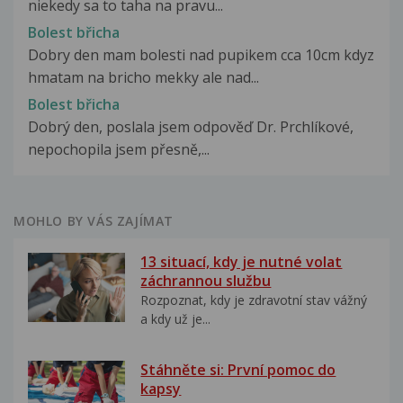
niekedy sa to taha na pravu...
Bolest břicha
Dobry den mam bolesti nad pupikem cca 10cm kdyz
hmatam na bricho mekky ale nad...
Bolest břicha
Dobrý den, poslala jsem odpověď Dr. Prchlíkové,
nepochopila jsem přesně,...
MOHLO BY VÁS ZAJÍMAT
13 situací, kdy je nutné volat
záchrannou službu
Rozpoznat, kdy je zdravotní stav vážný
a kdy už je...
Stáhněte si: První pomoc do
kapsy