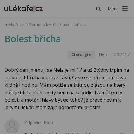
Menu
uLékaře.cz
Poradna lékaře
bolest břicha
Bolest břicha
Chirurgie
Nela
7.3.2017
Dobrý den jmenuji se Nela je mi 17 a už 2týdny trpím na
na bolest břicha v pravé části. Často se mi i motá hlava
klidně i hodinu. Mám potíže se štítnou žlázou na který
mě zjistili že mám cysty beru na to jodid. Nemůžou ty
bolesti a motání hlavy být od toho? Já právě nevim k
jakymu lékaři mám zajít poraďte mi prosím
Odpovídá lékař: