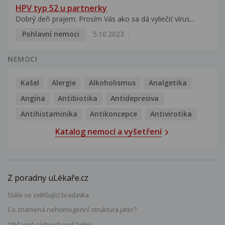
HPV typ 52 u partnerky
Dobrý deň prajem. Prosím Vás ako sa dá vyliečiť vírus...
Pohlavní nemoci
5.10.2023
NEMOCI
Kašel
Alergie
Alkoholismus
Analgetika
Angína
Antibiotika
Antidepresiva
Antihistaminika
Antikoncepce
Antivirotika
Katalog nemocí a vyšetření
Z poradny uLékaře.cz
Stále se zvětšující bradavka
Co znamená nehomogenní struktura jater?
Občasné píchnutí pod žebry