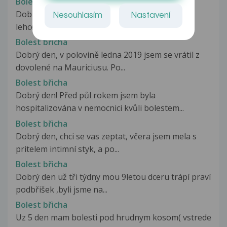
Bolest břicha
Dobry den, jiz nejaky tyden citim obcasne tlaky
Nesouhlasím
Nastavení
lehce nad pupkem. Kdyz zatlacim,...
Bolest břicha
Dobrý den, v polovině ledna 2019 jsem se vrátil z
dovolené na Mauriciusu. Po...
Bolest břicha
Dobrý den! Před půl rokem jsem byla
hospitalizována v nemocnici kvůli bolestem...
Bolest břicha
Dobrý den, chci se vas zeptat, včera jsem mela s
pritelem intimní styk, a po...
Bolest břicha
Dobrý den už tři týdny mou 9letou dceru trápí praví
podbřišek ,byli jsme na...
Bolest břicha
Uz 5 den mam bolesti pod hrudnym kosom( vstrede