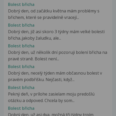
Bolest břicha
Dobrý den, od začátku května mám problémy s
břichem, které se pravidelně vracejí...
Bolest břicha
Dobrý den, již asi skoro 3 týdny mám velké bolesti
břicha..jakoby žaludku, ale...
Bolest břicha
Dobrý den, už několik dní pozoruji bolení břicha na
pravé straně. Bolest není...
Bolest břicha
Dobrý den, necelý týden mám občasnou bolest v
pravém podbřišku. Nejčasti, když...
Bolest břicha
Pekný deň, v prílohe zasielam moju predošlú
otázku a odpoved. Chcela by som...
Bolest břicha
Dobrý den, už asi dva, možná tři týdny trpím