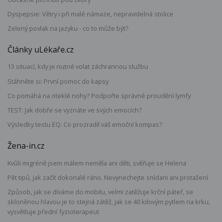
Dyspepsie: Větry i při malé námaze, nepravidelná stolice
Zelený povlak na jazyku - co to může být?
Články uLékaře.cz
13 situací, kdy je nutné volat záchrannou službu
Stáhněte si: První pomoc do kapsy
Co pomáhá na oteklé nohy? Podpořte správné proudění lymfy
TEST: Jak dobře se vyznáte ve svých emocích?
Výsledky testu EQ: Co prozradil váš emoční kompas?
Žena-in.cz
Kvůli migréně jsem málem neměla ani děti, svěřuje se Helena
Pět tipů, jak začít dokonalé ráno. Nevynechejte snídani ani protažení
Způsob, jak se díváme do mobilu, velmi zatěžuje krční páteř, se
skloněnou hlavou je to stejná zátěž, jak se 40 kilovým pytlem na krku,
vysvětluje přední fyzioterapeut