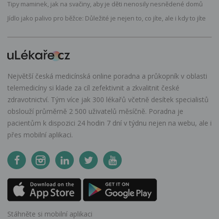
Tipy maminek, jak na svačiny, aby je děti nenosily nesnědené domů
Jídlo jako palivo pro běžce: Důležité je nejen to, co jíte, ale i kdy to jíte
Největší česká medicínská online poradna a průkopník v oblasti
telemedicíny si klade za cíl zefektivnit a zkvalitnit české
zdravotnictví. Tým více jak 300 lékařů včetně desítek specialistů
obslouží průměrně 2 500 uživatelů měsíčně. Poradna je
pacientům k dispozici 24 hodin 7 dní v týdnu nejen na webu, ale i
přes mobilní aplikaci.
Stáhněte si mobilní aplikaci