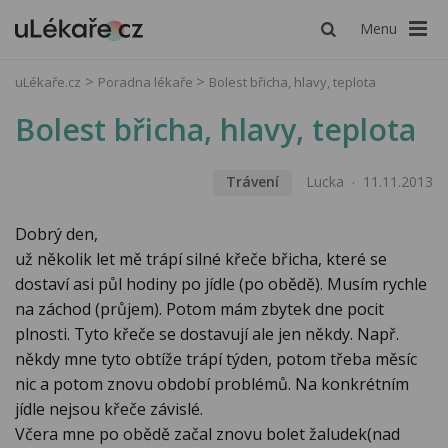
Menu
uLékaře.cz
Poradna lékaře
Bolest břicha, hlavy, teplota
Bolest břicha, hlavy, teplota
Trávení
Lucka
11.11.2013
Dobrý den,
už několik let mě trápí silné křeče břicha, které se
dostaví asi půl hodiny po jídle (po obědě). Musím rychle
na záchod (průjem). Potom mám zbytek dne pocit
plnosti. Tyto křeče se dostavují ale jen někdy. Např.
někdy mne tyto obtíže trápí týden, potom třeba měsíc
nic a potom znovu období problémů. Na konkrétním
jídle nejsou křeče závislé.
Včera mne po obědě začal znovu bolet žaludek(nad