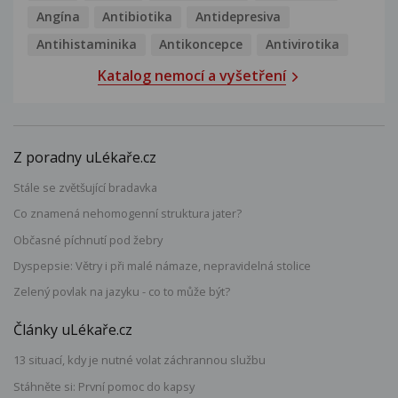
Angína
Antibiotika
Antidepresiva
Antihistaminika
Antikoncepce
Antivirotika
Katalog nemocí a vyšetření
Z poradny uLékaře.cz
Stále se zvětšující bradavka
Co znamená nehomogenní struktura jater?
Občasné píchnutí pod žebry
Dyspepsie: Větry i při malé námaze, nepravidelná stolice
Zelený povlak na jazyku - co to může být?
Články uLékaře.cz
13 situací, kdy je nutné volat záchrannou službu
Stáhněte si: První pomoc do kapsy