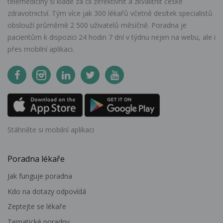
telemedicíny si klade za cíl zefektivnit a zkvalitnit české
zdravotnictví. Tým více jak 300 lékařů včetně desítek specialistů
obslouží průměrně 2 500 uživatelů měsíčně. Poradna je
pacientům k dispozici 24 hodin 7 dní v týdnu nejen na webu, ale i
přes mobilní aplikaci.
Stáhněte si mobilní aplikaci
Poradna lékaře
Jak funguje poradna
Kdo na dotazy odpovídá
Zeptejte se lékaře
Tematické poradny