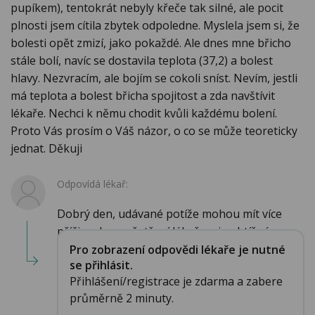
pupíkem), tentokrát nebyly křeče tak silné, ale pocit
plnosti jsem cítila zbytek odpoledne. Myslela jsem si, že
bolesti opět zmizí, jako pokaždé. Ale dnes mne břicho
stále bolí, navíc se dostavila teplota (37,2) a bolest
hlavy. Nezvracím, ale bojím se cokoli sníst. Nevím, jestli
má teplota a bolest břicha spojitost a zda navštívit
lékaře. Nechci k němu chodit kvůli každému bolení.
Proto Vás prosím o Váš názor, o co se může teoreticky
jednat. Děkuji
Odpovídá lékař:
Dobrý den, udávané potíže mohou mít více
příčin a bez vyšetření lékařem je obtížné...
Pro zobrazení odpovědi lékaře je nutné
se přihlásit.
Přihlášení/registrace je zdarma a zabere
průměrně 2 minuty.