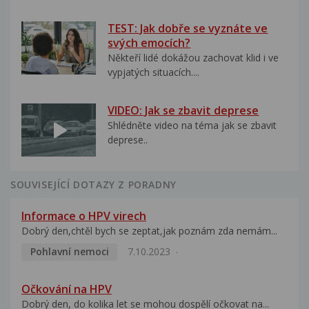
TEST: Jak dobře se vyznáte ve
svých emocích?
Někteří lidé dokážou zachovat klid i ve
vypjatých situacích....
VIDEO: Jak se zbavit deprese
Shlédněte video na téma jak se zbavit
deprese..
SOUVISEJÍCÍ DOTAZY Z PORADNY
Informace o HPV virech
Dobrý den,chtěl bych se zeptat,jak poznám zda nemám...
Pohlavní nemoci
7.10.2023
Očkování na HPV
Dobrý den, do kolika let se mohou dospělí očkovat na...