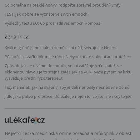
Co pomáhá na oteklé nohy? Podpořte správné proudění lymfy
TEST: Jak dobře se vyznáte ve svých emocích?
Výsledky testu EQ: Co prozradil váš emoční kompas?
Žena-in.cz
Kvůli migréně jsem málem neměla ani děti, svěřuje se Helena
Pět tipů, jak začít dokonalé ráno. Nevynechejte snídani ani protažení
Způsob, jak se díváme do mobilu, velmi zatěžuje krční páteř, se
skloněnou hlavou je to stejná zátěž, jak se 40 kilovým pytlem na krku,
vysvětluje přední fyzioterapeut
Tipy maminek, jak na svačiny, aby je děti nenosily nesnědené domů
Jídlo jako palivo pro běžce: Důležité je nejen to, co jíte, ale i kdy to jíte
Největší česká medicínská online poradna a průkopník v oblasti