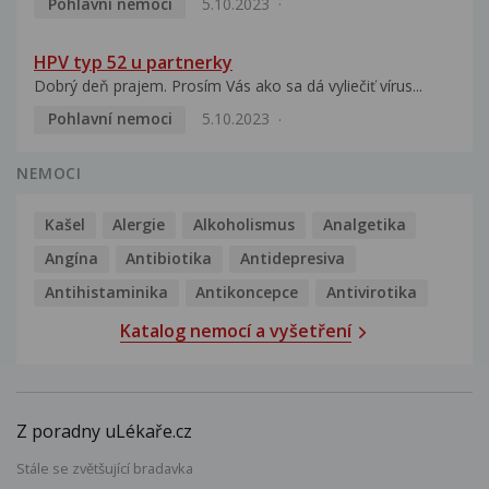
Pohlavní nemoci
5.10.2023
HPV typ 52 u partnerky
Dobrý deň prajem. Prosím Vás ako sa dá vyliečiť vírus...
Pohlavní nemoci
5.10.2023
NEMOCI
Kašel
Alergie
Alkoholismus
Analgetika
Angína
Antibiotika
Antidepresiva
Antihistaminika
Antikoncepce
Antivirotika
Katalog nemocí a vyšetření
Z poradny uLékaře.cz
Stále se zvětšující bradavka