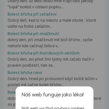
Dobrý den, už delší dobu mne trápí tato jakoby
"tupá" bolest v oblasti pupku....
Bolest břicha při zatlačení
Dobrý deň, ked si na miesto a malé okolie , ktoré
vidíte na fotke zatlačím...
Bolest břicha při zmáčknutí
dobrý den, při zmáčknutí mě bolí břicho , spíše
nahoře kde začínají žebra v...
Bolest břicha při žlučníkových obtížích
Dobrý den, asi před 3mi týdny mě začalo tlačit v
pravém podžebří, tlak se...
Bolest břicha ráno
Dobrý den, hned po probuzení když keště ležím v
posteli mě začne bolet břicho...
Bolest břicha s iradiací do zad a boků
Náš web funguje jako lékař
dobrý den. Byla jsem u lékaře s bolesti břicha, které
mi jde do boků u do zad,...
Náš web využívá soubory cookies,