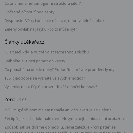
Co znamená nehomogenní struktura jater?
Občasné píchnutí pod žebry
Dyspepsie: Větry i při malé námaze, nepravidelná stolice
Zelený povlak na jazyku - co to může být?
Články uLékaře.cz
13 situací, kdy je nutné volat záchrannou službu
Stáhněte si: První pomoc do kapsy
Co pomáhá na oteklé nohy? Podpořte správné proudění lymfy
TEST: Jak dobře se vyznáte ve svých emocích?
Výsledky testu EQ: Co prozradil váš emoční kompas?
Žena-in.cz
Kvůli migréně jsem málem neměla ani děti, svěřuje se Helena
Pět tipů, jak začít dokonalé ráno. Nevynechejte snídani ani protažení
Způsob, jak se díváme do mobilu, velmi zatěžuje krční páteř, se
skloněnou hlavou je to stejná zátěž, jak se 40 kilovým pytlem na krku,