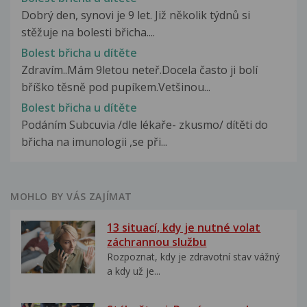
Dobrý den, synovi je 9 let. Již několik týdnů si
stěžuje na bolesti břicha....
Bolest břicha u dítěte
Zdravím..Mám 9letou neteř.Docela často ji bolí
bříško těsně pod pupíkem.Vetšinou...
Bolest břicha u dítěte
Podáním Subcuvia /dle lékaře- zkusmo/ dítěti do
břicha na imunologii ,se při...
MOHLO BY VÁS ZAJÍMAT
13 situací, kdy je nutné volat
záchrannou službu
Rozpoznat, kdy je zdravotní stav vážný
a kdy už je...