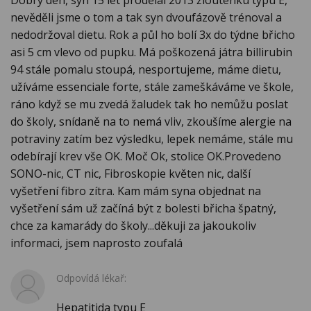
Dobrý den, syn 15 let prodělal 2013 žloutenku typu E,
nevěděli jsme o tom a tak syn dvoufázově trénoval a
nedodržoval dietu. Rok a půl ho bolí 3x do týdne břicho
asi 5 cm vlevo od pupku. Má poškozená játra billirubin
94 stále pomalu stoupá, nesportujeme, máme dietu,
užíváme essenciale forte, stále zameškáváme ve škole,
ráno když se mu zvedá žaludek tak ho nemůžu poslat
do školy, snídaně na to nemá vliv, zkoušíme alergie na
potraviny zatím bez výsledku, lepek nemáme, stále mu
odebírají krev vše OK. Moč Ok, stolice OK.Provedeno
SONO-nic, CT nic, Fibroskopie květen nic, další
vyšetření fibro zítra. Kam mám syna objednat na
vyšetření sám už začíná být z bolesti břicha špatný,
chce za kamarády do školy...děkuji za jakoukoliv
informaci, jsem naprosto zoufalá
Odpovídá lékař:
Hepatitida typu E