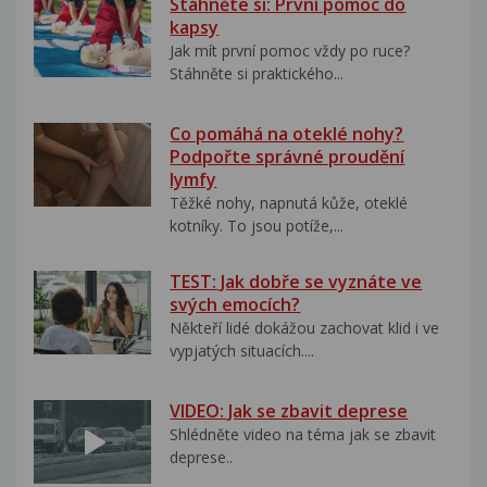
Stáhněte si: První pomoc do
kapsy
Jak mít první pomoc vždy po ruce?
Stáhněte si praktického...
Co pomáhá na oteklé nohy?
Podpořte správné proudění
lymfy
Těžké nohy, napnutá kůže, oteklé
kotníky. To jsou potíže,...
TEST: Jak dobře se vyznáte ve
svých emocích?
Někteří lidé dokážou zachovat klid i ve
vypjatých situacích....
VIDEO: Jak se zbavit deprese
Shlédněte video na téma jak se zbavit
deprese..