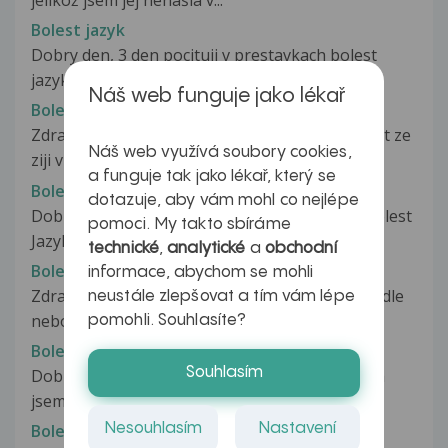
jelikož jsem jej nenašla v...
Bolest jazyk
Dobry den, 3 den pocituji v prestavkach bolest
jazyka, casto me bole za krkem...
Náš web funguje jako lékař
Bolest jazyk
Zdravím.. jeste nez zacnu chtel bych podotknout ze
Náš web využívá soubory cookies,
ziji v anglii ..mám prozbu...
a funguje tak jako lékař, který se
Bolest Jazyka
dotazuje, aby vám mohl co nejlépe
Dobrý den, je mi 20 let a už dva dny mě trápí bolest
pomoci. My takto sbíráme
Jazyku. Tato bolest se...
technické
,
analytické
a
obchodní
Bolest jazyka
informace, abychom se mohli
Zdravím, už nějakou dobu se mi po některém jídle
neustále zlepšovat a tím vám lépe
nebo pití udělají na jazyku...
pomohli. Souhlasíte?
Bolest jazyka
Souhlasím
Dobrý večer, mám takový problém. Ode dneška
jsem začala pociťovat bolest na...
Nesouhlasím
Nastavení
Bolest jazyka