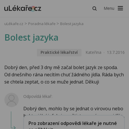
Menu
uLékaře.cz
Poradna lékaře
Bolest jazyka
Bolest jazyka
Praktické lékařství
Kateřina
13.7.2016
Dobrý den, před 3 dny mě začal bolet jazyk ze spoda.
Od dnešního rána necítím chuť žádného jídla. Ráda bych
se chtela zeptat, o co se muže jednat. Děkuji
Odpovídá lékař:
Dobrý den, mohlo by se jednat o virovou nebo
bakteriální infekci, navštivte prosím co nejdřív...
Pro zobrazení odpovědi lékaře je nutné