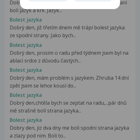
Dobry den, uz asi tyden me pri jidle, piti a polykani
boli jazyk a krk. Jazyk...
Bolest jazyka
Dobrý den, již třetím dnem mě trápí bolest jazyka
ze spodní strany. Jako bych...
Bolest jazyka
Dobrý den, prosim o radu před týdnem jsem byl na
ablaci srdce z důvodu častých...
Bolest jazyka
Dobrý den, mám problém s jazykem. Zhruba 14 dní
zpět jsem se lehce kousl do...
Bolest jazyka
Dobrý den,chtěla bych se zeptat na radu,...pár dnů
mě strašně bolí strana jazyka...
Bolest jazyka
Dobry den, jiz dva dny me boli spodni strana jazyka
a zlazy pod nim. Boli to...