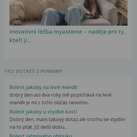
Inovativní léčba myastenie – naděje pro ty,
kteří ji...
VÍCE DOTAZŮ Z PORADNY
Bolest jakoby na levé mandli
dobrý den asi dva roky mě popíchává na levé
mandli je mi z toho občas nevolno...
Bolest jakoby u stydké kosti
Dobrý den, mám takový dotaz ale trochu se stydím
na to ptát. Již delší dobu...
Bolest jařmového oblouku