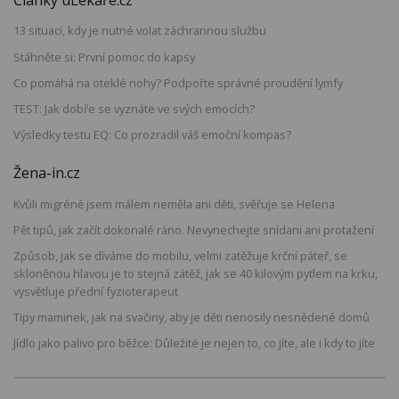
Články uLékaře.cz
13 situací, kdy je nutné volat záchrannou službu
Stáhněte si: První pomoc do kapsy
Co pomáhá na oteklé nohy? Podpořte správné proudění lymfy
TEST: Jak dobře se vyznáte ve svých emocích?
Výsledky testu EQ: Co prozradil váš emoční kompas?
Žena-in.cz
Kvůli migréně jsem málem neměla ani děti, svěřuje se Helena
Pět tipů, jak začít dokonalé ráno. Nevynechejte snídani ani protažení
Způsob, jak se díváme do mobilu, velmi zatěžuje krční páteř, se
skloněnou hlavou je to stejná zátěž, jak se 40 kilovým pytlem na krku,
vysvětluje přední fyzioterapeut
Tipy maminek, jak na svačiny, aby je děti nenosily nesnědené domů
Jídlo jako palivo pro běžce: Důležité je nejen to, co jíte, ale i kdy to jíte