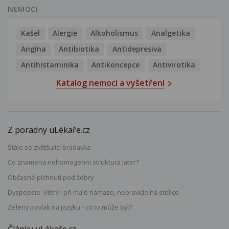
NEMOCI
Kašel
Alergie
Alkoholismus
Analgetika
Angína
Antibiotika
Antidepresiva
Antihistaminika
Antikoncepce
Antivirotika
Katalog nemocí a vyšetření
Z poradny uLékaře.cz
Stále se zvětšující bradavka
Co znamená nehomogenní struktura jater?
Občasné píchnutí pod žebry
Dyspepsie: Větry i při malé námaze, nepravidelná stolice
Zelený povlak na jazyku - co to může být?