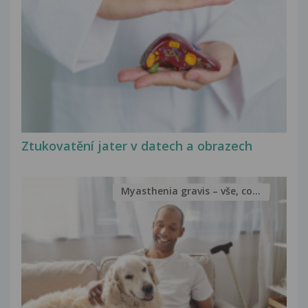
Ztukovatění jater v datech a obrazech
Myasthenia gravis – vše, co...