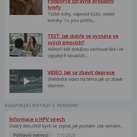
Podpořte správné proudění
lymfy
Těžké nohy, napnutá kůže, oteklé
kotníky. To jsou potíže,...
TEST: Jak dobře se vyznáte ve
svých emocích?
Někteří lidé dokážou zachovat klid i ve
vypjatých situacích....
VIDEO: Jak se zbavit deprese
Shlédněte video na téma jak se zbavit
deprese..
SOUVISEJÍCÍ DOTAZY Z PORADNY
Informace o HPV virech
Dobrý den,chtěl bych se zeptat,jak poznám zda nemám...
Pohlavní nemoci
7.10.2023