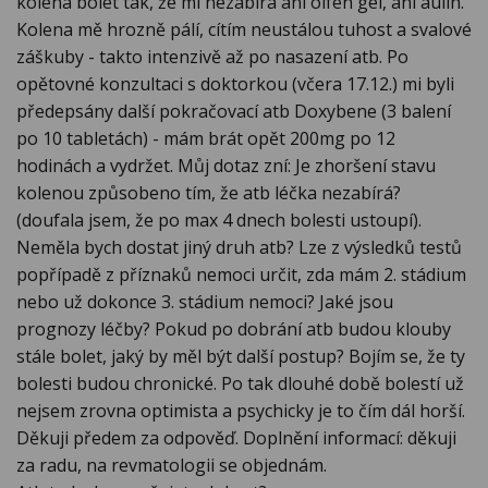
kolena bolet tak, že mi nezabírá ani olfen gel, ani aulin.
Kolena mě hrozně pálí, cítím neustálou tuhost a svalové
záškuby - takto intenzivě až po nasazení atb. Po
opětovné konzultaci s doktorkou (včera 17.12.) mi byli
předepsány další pokračovací atb Doxybene (3 balení
po 10 tabletách) - mám brát opět 200mg po 12
hodinách a vydržet. Můj dotaz zní: Je zhoršení stavu
kolenou způsobeno tím, že atb léčka nezabírá?
(doufala jsem, že po max 4 dnech bolesti ustoupí).
Neměla bych dostat jiný druh atb? Lze z výsledků testů
popřípadě z příznaků nemoci určit, zda mám 2. stádium
nebo už dokonce 3. stádium nemoci? Jaké jsou
prognozy léčby? Pokud po dobrání atb budou klouby
stále bolet, jaký by měl být další postup? Bojím se, že ty
bolesti budou chronické. Po tak dlouhé době bolestí už
nejsem zrovna optimista a psychicky je to čím dál horší.
Děkuji předem za odpověď. Doplnění informací: děkuji
za radu, na revmatologii se objednám.