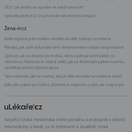
TEST: Jak dobře se vyznáte ve svých emocích?
Výsledky testu EQ: Co prozradil váš emoční kompas?
Žena-in.cz
Kvůli migréně jsem málem neměla ani děti, svěřuje se Helena
Pět tipů, jak začít dokonalé ráno. Nevynechejte snídani ani protažení
Způsob, jak se díváme do mobilu, velmi zatěžuje krční páteř, se
skloněnou hlavou je to stejná zátěž, jak se 40 kilovým pytlem na krku,
vysvětluje přední fyzioterapeut
Tipy maminek, jak na svačiny, aby je děti nenosily nesnědené domů
Jídlo jako palivo pro běžce: Důležité je nejen to, co jíte, ale i kdy to jíte
Největší česká medicínská online poradna a průkopník v oblasti
telemedicíny si klade za cíl zefektivnit a zkvalitnit české