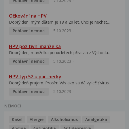
Pohlavní nemoci
7.10.2023
Očkování na HPV
Dobrý den, mým dětem je 18 a 20 let. Chci je nechat...
Pohlavní nemoci
5.10.2023
HPV pozitivní manželka
Dobrý den, manželka po xx letech přivezla z Východu...
Pohlavní nemoci
5.10.2023
HPV typ 52 u partnerky
Dobrý deň prajem. Prosím Vás ako sa dá vyliečiť vírus...
Pohlavní nemoci
5.10.2023
NEMOCI
Kašel
Alergie
Alkoholismus
Analgetika
Angína
Antibiotika
Antidepresiva