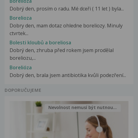
Borelióza
Dobrý den, prosím o radu. Mé dceři ( 11 let ) byla...
Borelioza
Dobry den, mam dotaz ohledne boreliozy. Minuly
ctvrtek...
Bolesti kloubů a boreliosa
Dobrý den, zhruba před rokem jsem prodělal
boreliozu,...
Borelióza
Dobrý den, brala jsem antibiotika kvůli podezření...
DOPORUČUJEME
Nevolnost nemusí být nutnou...