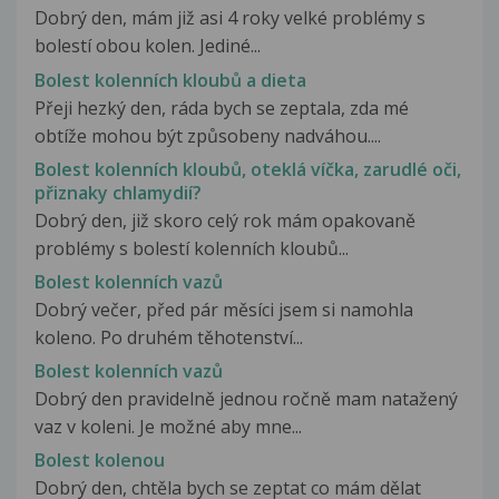
Dobrý den, mám již asi 4 roky velké problémy s
bolestí obou kolen. Jediné...
Bolest kolenních kloubů a dieta
Přeji hezký den, ráda bych se zeptala, zda mé
obtíže mohou být způsobeny nadváhou....
Bolest kolenních kloubů, oteklá víčka, zarudlé oči,
přiznaky chlamydií?
Dobrý den, již skoro celý rok mám opakovaně
problémy s bolestí kolenních kloubů...
Bolest kolenních vazů
Dobrý večer, před pár měsíci jsem si namohla
koleno. Po druhém těhotenství...
Bolest kolenních vazů
Dobrý den pravidelně jednou ročně mam natažený
vaz v koleni. Je možné aby mne...
Bolest kolenou
Dobrý den, chtěla bych se zeptat co mám dělat