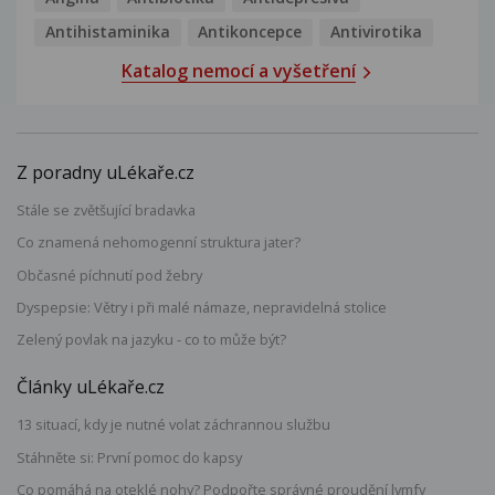
Antihistaminika
Antikoncepce
Antivirotika
Katalog nemocí a vyšetření
Z poradny uLékaře.cz
Stále se zvětšující bradavka
Co znamená nehomogenní struktura jater?
Občasné píchnutí pod žebry
Dyspepsie: Větry i při malé námaze, nepravidelná stolice
Zelený povlak na jazyku - co to může být?
Články uLékaře.cz
13 situací, kdy je nutné volat záchrannou službu
Stáhněte si: První pomoc do kapsy
Co pomáhá na oteklé nohy? Podpořte správné proudění lymfy