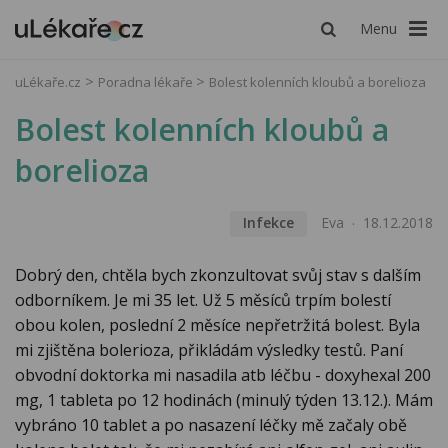
Menu
uLékaře.cz
Poradna lékaře
Bolest kolenních kloubů a borelioza
Bolest kolenních kloubů a
borelioza
Infekce
Eva
18.12.2018
Dobrý den, chtěla bych zkonzultovat svůj stav s dalším
odborníkem. Je mi 35 let. Už 5 měsíců trpím bolestí
obou kolen, poslední 2 měsíce nepřetržitá bolest. Byla
mi zjištěna bolerioza, přikládám výsledky testů. Paní
obvodní doktorka mi nasadila atb léčbu - doxyhexal 200
mg, 1 tableta po 12 hodinách (minulý týden 13.12.). Mám
vybráno 10 tablet a po nasazení léčky mě začaly obě