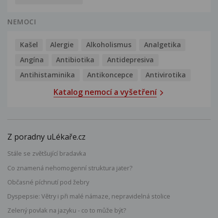
NEMOCI
Kašel
Alergie
Alkoholismus
Analgetika
Angína
Antibiotika
Antidepresiva
Antihistaminika
Antikoncepce
Antivirotika
Katalog nemocí a vyšetření
Z poradny uLékaře.cz
Stále se zvětšující bradavka
Co znamená nehomogenní struktura jater?
Občasné píchnutí pod žebry
Dyspepsie: Větry i při malé námaze, nepravidelná stolice
Zelený povlak na jazyku - co to může být?