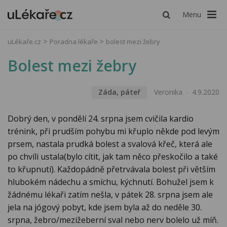
Menu
uLékaře.cz
Poradna lékaře
bolest mezi žebry
Bolest mezi žebry
Záda, páteř
Veronika
4.9.2020
Dobrý den, v pondělí 24. srpna jsem cvičila kardio
trénink, při prudším pohybu mi křuplo někde pod levým
prsem, nastala prudká bolest a svalová křeč, která ale
po chvíli ustala(bylo cítit, jak tam něco přeskočilo a také
to křupnutí). Každopádně přetrvávala bolest při větším
hlubokém nádechu a smíchu, kýchnutí. Bohužel jsem k
žádnému lékaři zatím nešla, v pátek 28. srpna jsem ale
jela na jógový pobyt, kde jsem byla až do neděle 30.
srpna, žebro/mezižeberní sval nebo nerv bolelo už míň.