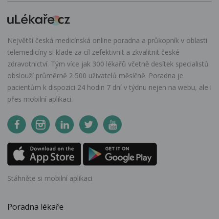
Největší česká medicínská online poradna a průkopník v oblasti
telemedicíny si klade za cíl zefektivnit a zkvalitnit české
zdravotnictví. Tým více jak 300 lékařů včetně desítek specialistů
obslouží průměrně 2 500 uživatelů měsíčně. Poradna je
pacientům k dispozici 24 hodin 7 dní v týdnu nejen na webu, ale i
přes mobilní aplikaci.
Stáhněte si mobilní aplikaci
Poradna lékaře