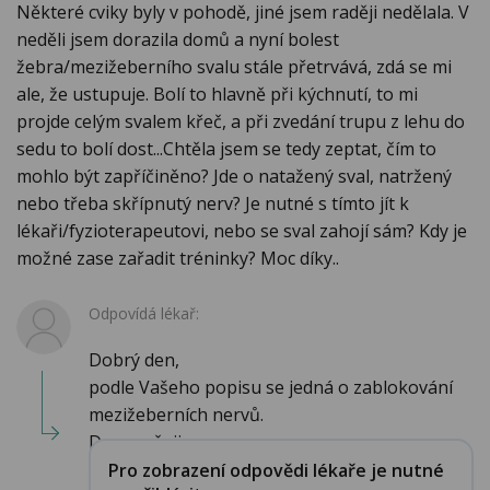
Některé cviky byly v pohodě, jiné jsem raději nedělala. V
neděli jsem dorazila domů a nyní bolest
žebra/mezižeberního svalu stále přetrvává, zdá se mi
ale, že ustupuje. Bolí to hlavně při kýchnutí, to mi
projde celým svalem křeč, a při zvedání trupu z lehu do
sedu to bolí dost...Chtěla jsem se tedy zeptat, čím to
mohlo být zapříčiněno? Jde o natažený sval, natržený
nebo třeba skřípnutý nerv? Je nutné s tímto jít k
lékaři/fyzioterapeutovi, nebo se sval zahojí sám? Kdy je
možné zase zařadit tréninky? Moc díky..
Odpovídá lékař:
Dobrý den,
podle Vašeho popisu se jedná o zablokování
mezižeberních nervů.
Doporučuji pou...
Pro zobrazení odpovědi lékaře je nutné