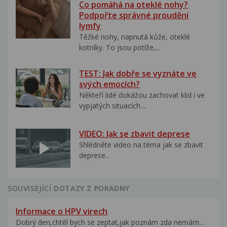
Co pomáhá na oteklé nohy?
Podpořte správné proudění
lymfy
Těžké nohy, napnutá kůže, oteklé
kotníky. To jsou potíže,...
TEST: Jak dobře se vyznáte ve
svých emocích?
Někteří lidé dokážou zachovat klid i ve
vypjatých situacích....
VIDEO: Jak se zbavit deprese
Shlédněte video na téma jak se zbavit
deprese..
SOUVISEJÍCÍ DOTAZY Z PORADNY
Informace o HPV virech
Dobrý den,chtěl bych se zeptat,jak poznám zda nemám...