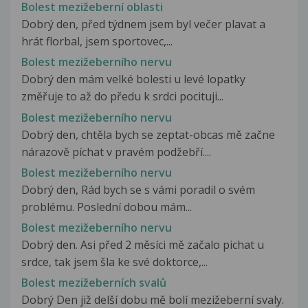
Bolest mezižeberní oblasti
Dobrý den, před týdnem jsem byl večer plavat a
hrát florbal, jsem sportovec,...
Bolest mezižeberního nervu
Dobrý den mám velké bolesti u levé lopatky
změřuje to až do předu k srdci pocituji...
Bolest mezižeberního nervu
Dobrý den, chtěla bych se zeptat-obcas mě začne
nárazově píchat v pravém podžebří....
Bolest mezižeberního nervu
Dobrý den, Rád bych se s vámi poradil o svém
problému. Poslední dobou mám...
Bolest mezižeberního nervu
Dobrý den. Asi před 2 měsíci mě začalo pichat u
srdce, tak jsem šla ke své doktorce,...
Bolest mezižeberních svalů
Dobrý Den již delší dobu mě bolí mezižeberní svaly.