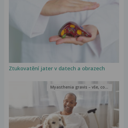
Ztukovatění jater v datech a obrazech
Myasthenia gravis – vše, co...