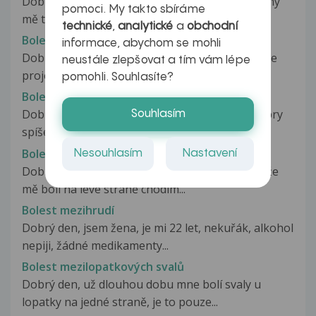
Dobrý den. Chtěl bych se zeptat poslední dva dny
pomoci. My takto sbíráme
mě trápí bolest (pálení) mezi...
technické
,
analytické
a
obchodní
Bolest mezi žebry
informace, abychom se mohli
Dobrý den paní doktorko, jaký problém se může
neustále zlepšovat a tím vám lépe
projevovat tlakovou bolestí, ne...
pomohli. Souhlasíte?
Bolest mezi žebry
Dobrý den, už přes týden mě pobolívá mezi žebry
Souhlasím
spíše v práve horní části....
Bolest mezi žebry a špatne dýchání
Nesouhlasím
Nastavení
Dobrý den Chtěl bych se zaptat mam problem že
mě boli na leve straně chodim...
Bolest mezihrudí
Dobrý den, jsem žena, je mi 22 let, nekuřák, alkohol
nepiji, žádné medikamenty...
Bolest mezilopatkových svalů
Dobrý den, už dlouhou dobu mne bolí svaly u
lopatky na jedné straně, je to pouze...