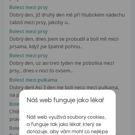
Bolest mezi prsy
Dobrý den, již druhý den mě při hlubokém nádechu
zabolí mezi prsy, jakoby u...
Bolest mezi prsy
Dobrý den, dnes jsem se probudil a bolí mě mezi
prsama, když jse špatně pohnu...
Bolest mezi prsy
Dobry den, uz asi treti tyden me poboliva mezi
prsy,...dnes v noci to ovsem...
Bolest mezi pulkama
Dobry den! Asi 3 den me boli neco mezi pulkama,
na pohmat to vypada jako nejaka...
Náš web funguje jako lékař
Bolest mezi uchem a zátylkem
Chtěl bych se zeptat mám bodavou bolest mezi
Náš web využívá soubory cookies,
pravým uchem a zátylkem. Je to...
a funguje tak jako lékař, který se
Bolest mezi varlaty a konečníkem
dotazuje, aby vám mohl co nejlépe