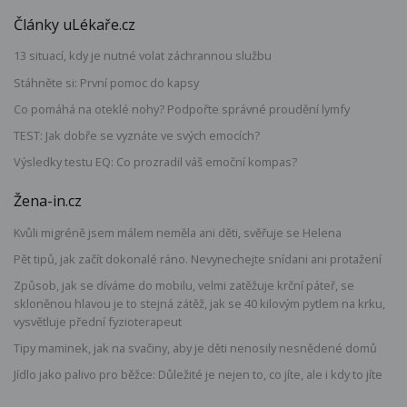
Články uLékaře.cz
13 situací, kdy je nutné volat záchrannou službu
Stáhněte si: První pomoc do kapsy
Co pomáhá na oteklé nohy? Podpořte správné proudění lymfy
TEST: Jak dobře se vyznáte ve svých emocích?
Výsledky testu EQ: Co prozradil váš emoční kompas?
Žena-in.cz
Kvůli migréně jsem málem neměla ani děti, svěřuje se Helena
Pět tipů, jak začít dokonalé ráno. Nevynechejte snídani ani protažení
Způsob, jak se díváme do mobilu, velmi zatěžuje krční páteř, se
skloněnou hlavou je to stejná zátěž, jak se 40 kilovým pytlem na krku,
vysvětluje přední fyzioterapeut
Tipy maminek, jak na svačiny, aby je děti nenosily nesnědené domů
Jídlo jako palivo pro běžce: Důležité je nejen to, co jíte, ale i kdy to jíte