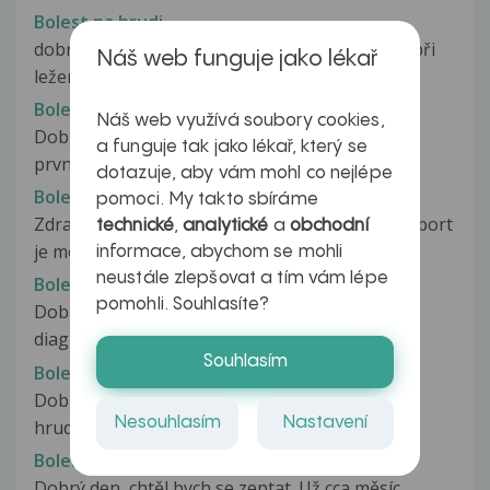
Bolest na hrudi
dobrý den, už dlouho mě trápí jeden problém. při
Náš web funguje jako lékař
ležení mě, celkem dost, bolí...
Bolest na hrudi
Náš web využívá soubory cookies,
Dobrý den, je mi téměř 25 let, mám přesně rok
a funguje tak jako lékař, který se
prvním porodu. 9 měsíců jsem kojila....
dotazuje, aby vám mohl co nejlépe
Bolest na hrudi
pomoci. My takto sbíráme
Zdravím všechny a prosím o radu!!! Je mi 29let sport
technické
,
analytické
a
obchodní
je moje droga nekouřím...
informace, abychom se mohli
neustále zlepšovat a tím vám lépe
Bolest na hrudi
pomohli. Souhlasíte?
Dobrý den. Chtěl bych se poradit na postup
diagnostiky mého problému. Nejprve...
Souhlasím
Bolest na hrudi
Dobrý den přibližně již dva roky mám bolest na
Nesouhlasím
Nastavení
hrudi, více na levé straně. Před...
Bolest na hrudi
Dobrý den, chtěl bych se zeptat. Už cca měsíc