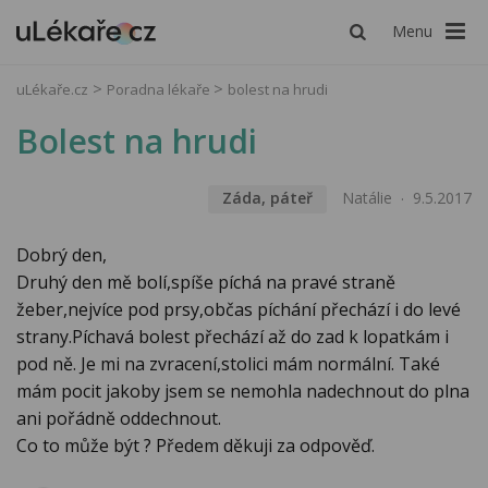
Menu
uLékaře.cz
Poradna lékaře
bolest na hrudi
Bolest na hrudi
Záda, páteř
Natálie
9.5.2017
Dobrý den,
Druhý den mě bolí,spíše píchá na pravé straně
žeber,nejvíce pod prsy,občas píchání přechází i do levé
strany.Píchavá bolest přechází až do zad k lopatkám i
pod ně. Je mi na zvracení,stolici mám normální. Také
mám pocit jakoby jsem se nemohla nadechnout do plna
ani pořádně oddechnout.
Co to může být ? Předem děkuji za odpověď.