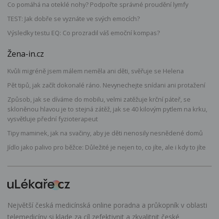
Co pomáhá na oteklé nohy? Podpořte správné proudění lymfy
TEST: Jak dobře se vyznáte ve svých emocích?
Výsledky testu EQ: Co prozradil váš emoční kompas?
Žena-in.cz
Kvůli migréně jsem málem neměla ani děti, svěřuje se Helena
Pět tipů, jak začít dokonalé ráno. Nevynechejte snídani ani protažení
Způsob, jak se díváme do mobilu, velmi zatěžuje krční páteř, se
skloněnou hlavou je to stejná zátěž, jak se 40 kilovým pytlem na krku,
vysvětluje přední fyzioterapeut
Tipy maminek, jak na svačiny, aby je děti nenosily nesnědené domů
Jídlo jako palivo pro běžce: Důležité je nejen to, co jíte, ale i kdy to jíte
Největší česká medicínská online poradna a průkopník v oblasti
telemedicíny si klade za cíl zefektivnit a zkvalitnit české