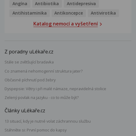
Angína
Antibiotika
Antidepresiva
Antihistaminika
Antikoncepce
Antivirotika
Katalog nemocí a vyšetření
Z poradny uLékaře.cz
Stále se zvětšující bradavka
Co znamená nehomogenní struktura jater?
Občasné píchnutí pod žebry
Dyspepsie: Větry i při malé námaze, nepravidelná stolice
Zelený povlak na jazyku - co to může být?
Články uLékaře.cz
13 situací, kdy je nutné volat záchrannou službu
Stáhněte si: První pomoc do kapsy