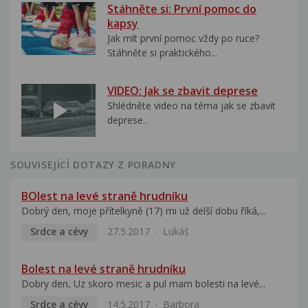
Stáhněte si: První pomoc do
kapsy
Jak mít první pomoc vždy po ruce?
Stáhněte si praktického...
VIDEO: Jak se zbavit deprese
Shlédněte video na téma jak se zbavit
deprese..
SOUVISEJÍCÍ DOTAZY Z PORADNY
BOlest na levé straně hrudníku
Dobrý den, moje přítelkyně (17) mi už delší dobu říká,...
Srdce a cévy
27.5.2017
Lukáš
Bolest na levé straně hrudníku
Dobry den, Uz skoro mesic a pul mam bolesti na levé...
Srdce a cévy
14.5.2017
Barbora